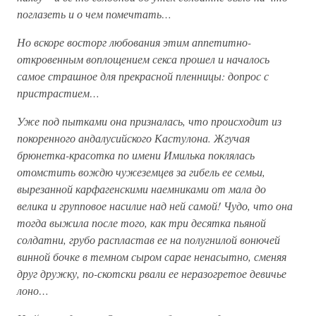
поглазеть и о чем помечтать…
Но вскоре восторг любования этим аппетитно-
откровенным воплощением секса прошел и началось
самое страшное для прекрасной пленницы: допрос с
пристрастием…
Уже под пытками она призналась, что происходит из
покоренного андалусийского Кастулона. Жгучая
брюнетка-красотка по имени Имилька поклялась
отомстить вождю чужеземцев за гибель ее семьи,
вырезанной карфагенскими наемниками от мала до
велика и групповое насилие над ней самой! Чудо, что она
тогда выжила после того, как три десятка пьяной
солдатни, грубо распластав ее на полугнилой вонючей
винной бочке в темном сыром сарае ненасытно, сменяя
друг дружку, по-скотски рвали ее неразогретое девичье
лоно…