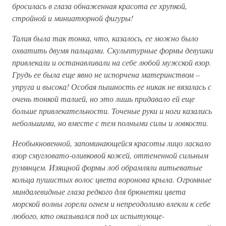
бросилась в глаза обнаженная красота ее хрупкой,
стройной и миниатюрной фигуры!
Талия была так тонка, что, казалось, ее можно было
охватить двумя пальцами. Скульптурные формы девушки
привлекали и останавливали на себе любой мужской взор.
Грудь ее была еще явно не испорчена материнством –
упруга и высока! Особая пышность ее никак не вязалась с
очень тонкой талией, но это лишь придавало ей еще
больше привлекательности. Точеные руки и ноги казались
небольшими, но вместе с тем полными силы и ловкости.
Необыкновенной, запоминающейся красоты лицо ласкало
взор смугловато-оливковой кожей, оттененной сильным
румянцем. Изящной формы лоб обрамляли витьеватые
кольца пушистых волос цвета воронова крыла. Огромные
миндалевидные глаза редкого для брюнетки цвета
морской волны горели огнем и непреодолимо влекли к себе
любого, кто оказывался под их испытующе-