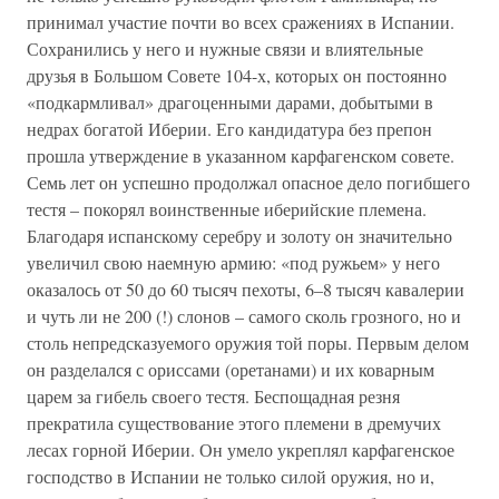
принимал участие почти во всех сражениях в Испании.
Сохранились у него и нужные связи и влиятельные
друзья в Большом Совете 104-х, которых он постоянно
«подкармливал» драгоценными дарами, добытыми в
недрах богатой Иберии. Его кандидатура без препон
прошла утверждение в указанном карфагенском совете.
Семь лет он успешно продолжал опасное дело погибшего
тестя – покорял воинственные иберийские племена.
Благодаря испанскому серебру и золоту он значительно
увеличил свою наемную армию: «под ружьем» у него
оказалось от 50 до 60 тысяч пехоты, 6–8 тысяч кавалерии
и чуть ли не 200 (!) слонов – самого сколь грозного, но и
столь непредсказуемого оружия той поры. Первым делом
он разделался с ориссами (оретанами) и их коварным
царем за гибель своего тестя. Беспощадная резня
прекратила существование этого племени в дремучих
лесах горной Иберии. Он умело укреплял карфагенское
господство в Испании не только силой оружия, но и,