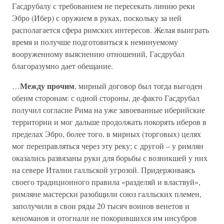
Гасдрубалу с требованием не пересекать линию реки
Эбро (Ибер) с оружием в руках, поскольку за ней
располагается сфера римских интересов. Желая выиграть
время и получше подготовиться к неминуемому
вооруженному выяснению отношений, Гасдрубал
благоразумно дает обещание.
Между прочим
…
, мирный договор был тогда выгоден
обеим сторонам: с одной стороны, де-факто Гасдрубал
получил согласие Рима на уже завоеванные иберийские
территории и мог дальше продолжать покорять иберов в
пределах Эбро, более того, в мирных (торговых) целях
мог переправляться через эту реку; с другой – у римлян
оказались развязаны руки для борьбы с возникшей у них
на севере Италии галльской угрозой. Придерживаясь
своего традиционного правила «разделяй и властвуй»,
римляне мастерски разобщили союз галльских племен,
заполучили в свои ряды 20 тысяч воинов венетов и
кеноманов и отогнали не покорившихся им инсубров