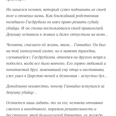
Но нашелся человек, который сумел подчинить их своей
воле и отменил казнь. Как ближайший родственник
погибшего Гасдрубала он имел право решить судьбу
убийцы. И он сполна воспользовался своей привилегией.
Девушку оставили в живых и даже отпустили на волю…
Человека, спасшего ей жизнь, звали… Ганнибал. Он был
на той злополучной охоте, но в момент трагедии,
случившейся с Гасдрубалом, отвлекся на другого вепря и
подоспел, когда все было кончено. Его горячо любимый и
почитаемый друг, заменивший ему отца и наставника,
уже ушел в Царство теней и безмолвия – испустил дух…
Доподлинно неизвестно, почему Ганнибал вступился за
девушку-убийцу…
Остается лишь гадать: то ли его, человека отчаянно
смелого и находчивого, поразили решительность и
бесстрашие этой большеглазой брюнетки, ее жажда