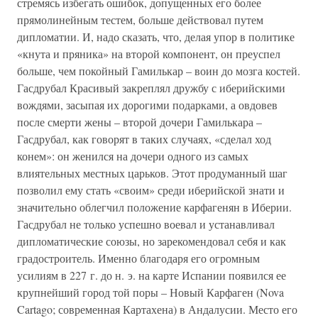
стремясь избегать ошибок, допущенных его более
прямолинейным тестем, больше действовал путем
дипломатии. И, надо сказать, что, делая упор в политике
«кнута и пряника» на второй компонент, он преуспел
больше, чем покойный Гамилькар – воин до мозга костей.
Гасдрубал Красивый закреплял дружбу с иберийскими
вождями, засыпая их дорогими подарками, а овдовев
после смерти жены – второй дочери Гамилькара –
Гасдрубал, как говорят в таких случаях, «сделал ход
конем»: он женился на дочери одного из самых
влиятельных местных царьков. Этот продуманный шаг
позволил ему стать «своим» среди иберийской знати и
значительно облегчил положение карфагенян в Иберии.
Гасдрубал не только успешно воевал и устанавливал
дипломатические союзы, но зарекомендовал себя и как
градостроитель. Именно благодаря его огромным
усилиям в 227 г. до н. э. на карте Испании появился ее
крупнейший город той поры – Новый Карфаген (Nova
Cartago; современная Картахена) в Андалусии. Место его