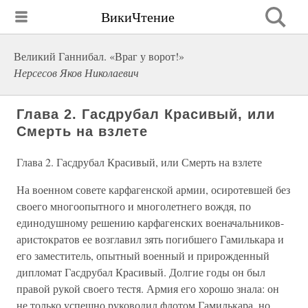
ВикиЧтение
Великий Ганнибал. «Враг у ворот!»
Нерсесов Яков Николаевич
Глава 2. Гасдрубал Красивый, или
Смерть на взлете
Глава 2. Гасдрубал Красивый, или Смерть на взлете
На военном совете карфагенской армии, осиротевшей без
своего многоопытного и многолетнего вождя, по
единодушному решению карфагенских военачальников-
аристократов ее возглавил зять погибшего Гамилькара и
его заместитель, опытный военный и прирожденный
дипломат Гасдрубал Красивый. Долгие годы он был
правой рукой своего тестя. Армия его хорошо знала: он
не только успешно руководил флотом Гамилькара, но