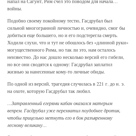
напал на Сагунт, Рим счел это поводом для начала…
войны.
Подобно своему покойному тестю, Гасдрубал был
сильной многогранной личностью и, очевидно, смог бы
добиться еще большего, но и его подстерегла смерть.
Ходили слухи, что и тут не обошлось без «длинной руки»
могущественного Рима, но так ли это, нам осталось
неизвестно. До нас дошло несколько версий его гибели,
но все они сводятся к одному: Гасдрубал заплатил
жизнью за нанесенные кому-то личные обиды.
По одной из версий, трагедия случилась в 221 г. до н. э.
на охоте, которую Гасдрубал так любил.
…Затравленный егерями кабан оказался матерым
вепрем. Гасдрубал уже перехватил поудобнее дротик,
чтобы прицельно метнуть его в бок разъяренному
лесному великану…