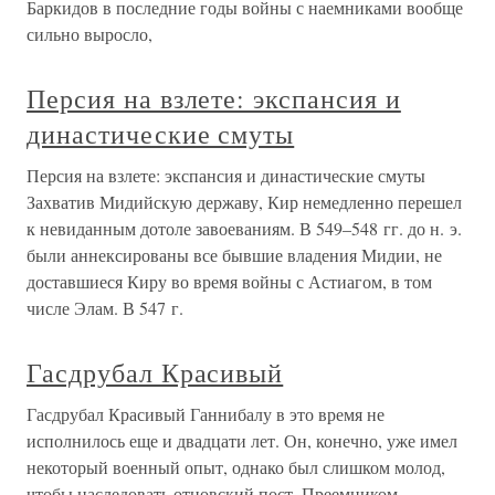
Баркидов в последние годы войны с наемниками вообще
сильно выросло,
Персия на взлете: экспансия и
династические смуты
Персия на взлете: экспансия и династические смуты
Захватив Мидийскую державу, Кир немедленно перешел
к невиданным дотоле завоеваниям. В 549–548 гг. до н. э.
были аннексированы все бывшие владения Мидии, не
доставшиеся Киру во время войны с Астиагом, в том
числе Элам. В 547 г.
Гасдрубал Красивый
Гасдрубал Красивый Ганнибалу в это время не
исполнилось еще и двадцати лет. Он, конечно, уже имел
некоторый военный опыт, однако был слишком молод,
чтобы наследовать отцовский пост. Преемником