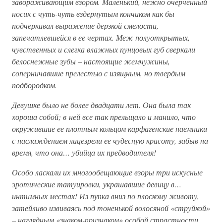
завораживающим взором. Маленький, нежно очерченный
носик с чуть-чуть вздернутым кончиком как бы
подчеркивал выражение дерзкой смелости,
запечатлевшейся в ее чертах. Меж полуоткрытых,
чувственных и слегка влажных пунцовых губ сверкали
белоснежные зубы – настоящие жемчужины,
соперничавшие прелестью с изящным, но твердым
подбородком.
Девушке было не более двадцати лет. Она была так
хороша собой; в ней все так прельщало и манило, что
окружившие ее плотным кольцом карфагенские наемники
с наслаждением лицезрели ее чудесную красоту, забыв на
время, что она… убийца их предводителя!
Особо ласкали их многообещающие взоры три искусные
эротические татуировки, украшавшие девицу в…
интимных местах! Из пупка вниз по плоскому животу,
затейливо извиваясь под тоненькой волосяной «струйкой»
– наглядным «знаком-признаком» особой страстности