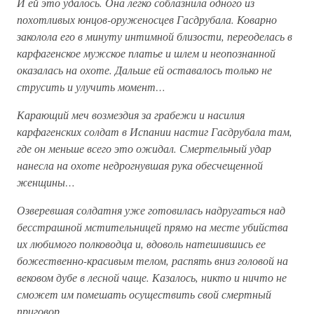
И ей это удалось. Она легко соблазнила одного из
похотливых юнцов-оруженосцев Гасдрубала. Коварно
заколола его в минуту интимной близости, переоделась в
карфагенское мужское платье и шлем и неопознанной
оказалась на охоте. Дальше ей оставалось только не
струсить и улучить момент…
Карающий меч возмездия за грабежи и насилия
карфагенских солдат в Испании настиг Гасдрубала там,
где он меньше всего это ожидал. Смертельный удар
нанесла на охоте недрогнувшая рука обесчещенной
женщины…
Озверевшая солдатня уже готовилась надругаться над
бесстрашной мстительницей прямо на месте убийства
их любимого полководца и, вдоволь натешившись ее
божественно-красивым телом, распять вниз головой на
вековом дубе в лесной чаще. Казалось, никто и ничто не
сможет им помешать осуществить свой смертный
приговор…