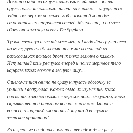
Внезапно один из окружавших его всадников – юный
оруженосец небольшого росточка в шлеме с опущенным
забралом, верхом на маленькой и изящной лошадке –
стремительно направился вперед. Мгновение, и он уже
сбоку от замахнувшегося Гасдрубала…
Тускло сверкнул в лесной мгле меч, и Гасдрубал грузно осел
на коне; руки его безвольно повисли; выпавший из
разжавшихся пальцев дротик глухо звякнул о камень.
Испуганный конь рванулся вперед и понес мертвое тело
карфагенского вождя в лесную чащу…
Ошеломленная свита не сразу кинулась вдогонку за
убийцей Гасдрубала. Каково было их изумление, когда
пойманный злодей оказался переодетой… девушкой, ловко
скрывавшей под большим военным шлемом длинные
волосы, а широкой охотничьей туникой выпуклые
женские пропорции!
Разъяренные солдаты сорвали с нее одежду и сразу