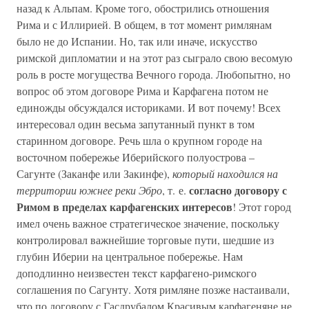
назад к Альпам. Кроме того, обострились отношения
Рима и с Иллирией. В общем, в тот момент римлянам
было не до Испании. Но, так или иначе, искусство
римской дипломатии и на этот раз сыграло свою весомую
роль в росте могущества Вечного города. Любопытно, но
вопрос об этом договоре Рима и Карфагена потом не
единожды обсуждался историками. И вот почему! Всех
интересовал один весьма запутанный пункт в том
старинном договоре. Речь шла о крупном городе на
восточном побережье Иберийского полуострова –
Сагунте (Заканфе или Закинфе),
который находился на
согласно договору с
территории южнее реки Эбро
, т. е.
Римом в пределах карфагенских интересов
! Этот город
имел очень важное стратегическое значение, поскольку
контролировал важнейшие торговые пути, шедшие из
глубин Иберии на центральное побережье. Нам
доподлинно неизвестен текст карфагено-римского
соглашения по Сагунту. Хотя римляне позже настаивали,
что по договору с Гасдрубалом Красивым карфагеняне не