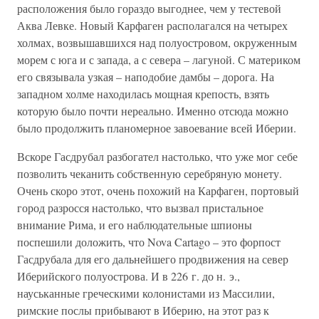
расположения было гораздо выгоднее, чем у тестевой
Аква Левке. Новый Карфаген располагался на четырех
холмах, возвышавшихся над полуостровом, окруженным
морем с юга и с запада, а с севера – лагуной. С материком
его связывала узкая – наподобие дамбы – дорога. На
западном холме находилась мощная крепость, взять
которую было почти нереально. Именно отсюда можно
было продолжить планомерное завоевание всей Иберии.
Вскоре Гасдрубал разбогател настолько, что уже мог себе
позволить чеканить собственную серебряную монету.
Очень скоро этот, очень похожий на Карфаген, портовый
город разросся настолько, что вызвал пристальное
внимание Рима, и его наблюдательные шпионы
поспешили доложить, что Nova Cartago – это форпост
Гасдрубала для его дальнейшего продвижения на север
Иберийского полуострова. И в 226 г. до н. э.,
науськанные греческими колонистами из Массилии,
римские послы прибывают в Иберию, на этот раз к