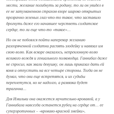
мести, желание погибнуть за родину, то ли он увидел в
ее не затуманенном страхом взоре широко открытых
прозрачно-зеленых глаз что-то такое, что заставило
дрогнуть даже его начавшее черстветь солдатское
сердце, то ли еще что-то «такое»…
Но он не побоялся пойти наперекор желанию
разгоряченной солдатни распять злодейку и навязал им
свою волю. Как вскоре оказалось, непреклонную волю
великого вождя и гениального полководца. Ганнибал даже
не спросил, как звали девушку, он лишь приказал дать ей
коня и отпустить на все четыре стороны. Тогда он не
думал, что они еще встретятся, и их судьбы
переплетутся, но не надолго, а развязка будет
трагична…
Для Имильки она окажется мучительно-кровавой, а у
Ганнибала навсегда останется рубец на сердце от… ее
суперэротичных – «кроваво-красной змейки»,