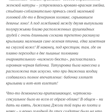
женской натуры – устремлялась кроваво-красная змейка,
стыдливо-соблазнительно прячась своей маленькой
головкой где-то в Венерином холмике, скрывавшем
девичье лоно! А под ложбинкой между двумя выпуклыми
полукружьями близко расположенных грушевидных
грудей с очень длинными сосками трепетно раскинула
крылышки маленькая сине-зеленая птичка, едва заметная
на смуглой коже! И наконец, под крестцом, там, где он
плавно переходил в две пышные половинки
очаровательного «нижнего бюста», распласталась
огромная черная бабочка. Татуировка была нанесена и
расположена так искусно, что при движении ягодиц
создавалось полное впечатление: бабочка хлопает
крыльями и вот-вот взлетит!
Что-то демонически-притягивающее, чертовски-
сексуальное было во всем ее образе-облике! В общем – ни
дать ни взять, Анжелина Джоли той поры во плоти и
наяву – и вечно голодной до утех солдатне было на что