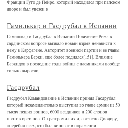
Франции Гуго де Пейро, который находился при папском
дворе и был увезен в
Гамилькар и Гасдрубал в Испании
Гамилькар и Гасдрубал в Испании Поведение Рима в
сардинском вопросе вызвало новый взрыв ненависти к
нему в Карфагене. Авторитет военной партии и ее главы,
Гамилькара Барки, еще более поднялся[151]. Влияние
Баркидов в последние годы войны с наемниками вообще
сильно выросло,
Гасдрубал
Гасдрубал Командование в Испании принял Гасдрубал,
который незамедлительно выступил во главе армии из 50
тысяч пеших воинов, 6000 всадников и 200 слонов
против оретанов. Он разгромил их и, согласно Диодору,
«перебил всех, кто был виноват в поражении