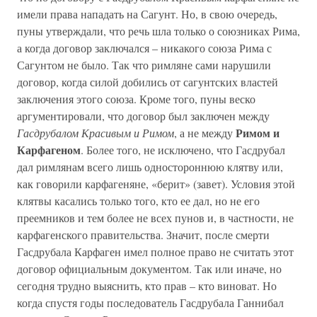
имели права нападать на Сагунт. Но, в свою очередь,
пуны утверждали, что речь шла только о союзниках Рима,
а когда договор заключался – никакого союза Рима с
Сагунтом не было. Так что римляне сами нарушили
договор, когда силой добились от сагунтских властей
заключения этого союза. Кроме того, пуны веско
аргументировали, что договор был заключен между
Римом и
Гасдрубалом Красивым и Римом
, а не между
Карфагеном
. Более того, не исключено, что Гасдрубал
дал римлянам всего лишь одностороннюю клятву или,
как говорили карфагеняне, «берит» (завет). Условия этой
клятвы касались только того, кто ее дал, но не его
преемников и тем более не всех пунов и, в частности, не
карфагенского правительства. Значит, после смерти
Гасдрубала Карфаген имел полное право не считать этот
договор официальным документом. Так или иначе, но
сегодня трудно выяснить, кто прав – кто виноват. Но
когда спустя годы последователь Гасдрубала Ганнибал