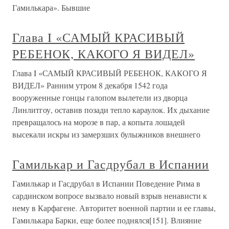
Гамилькара». Бывшие
Глава I «САМЫЙ КРАСИВЫЙ
РЕБЕНОК, КАКОГО Я ВИДЕЛ»
Глава I «САМЫЙ КРАСИВЫЙ РЕБЕНОК, КАКОГО Я
ВИДЕЛ» Ранним утром 8 декабря 1542 года
вооруженные гонцы галопом вылетели из дворца
Линлитгоу, оставив позади тепло караулок. Их дыхание
превращалось на морозе в пар, а копыта лошадей
высекали искры из замерзших булыжников внешнего
Гамилькар и Гасдрубал в Испании
Гамилькар и Гасдрубал в Испании Поведение Рима в
сардинском вопросе вызвало новый взрыв ненависти к
нему в Карфагене. Авторитет военной партии и ее главы,
Гамилькара Барки, еще более поднялся[151]. Влияние