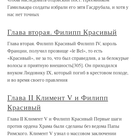
Гамилькара солдаты избрали его зятя Гасдрубала, и хотя у
нас нет точных
Глава вторая. Филипп Красивый
Глава вторая. Филипп Красивый Филипп IV, король
Франции, получил прозвище «lе Bel», то есть
«Красивый», не за то, что был справедлив, а за белокурые
волосы и приятную внешность[305]. Он приходился
внуком Людовику IX, который погиб в крестовом походе,
и во время своего правления
Глава II Климент V и Филипп
Красивый
Глава II Климент V и Филипп Красивый Первые шаги
против ордена Храма были сделаны без ведома Папы
Римского. Климент V узнал о массовом заключении