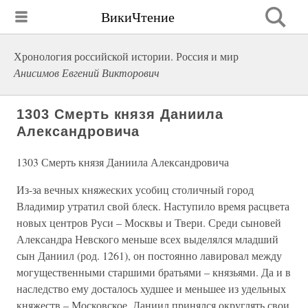
ВикиЧтение
Хронология российской истории. Россия и мир
Анисимов Евгений Викторович
1303 Смерть князя Даниила
Александровича
1303 Смерть князя Даниила Александровича
Из-за вечных княжеских усобиц столичный город
Владимир утратил свой блеск. Наступило время расцвета
новых центров Руси – Москвы и Твери. Среди сыновей
Александра Невского меньше всех выделялся младший
сын Даниил (род. 1261), он постоянно лавировал между
могущественными старшими братьями – князьями. Да и в
наследство ему досталось худшее и меньшее из удельных
княжеств – Московское. Даниил принялся округлять свои