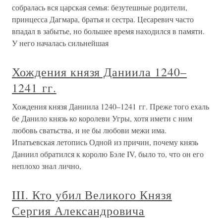
собралась вся царская семья: безутешные родители,
принцесса Дагмара, братья и сестра. Цесаревич часто
впадал в забытье, но большее время находился в памяти.
У него началась сильнейшая
Хождения князя Даниила 1240–
1241 гг.
Хождения князя Даниила 1240–1241 гг. Преже того ехаль
бе Данило князь ко королеви Угры, хотя имети с ним
любовь сватьства, и не бы любови межи има.
Ипатьевская летопись Одной из причин, почему князь
Даниил обратился к королю Бэле IV, было то, что он его
неплохо знал лично,
III. Кто убил Великого Князя
Сергия Александровича