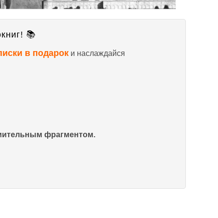
книг! 📚
писки в подарок
и наслаждайся
омительным фрагментом.