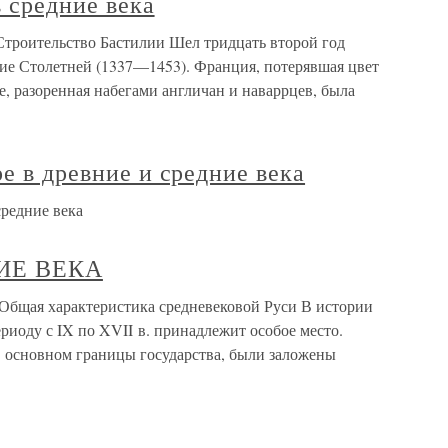
в средние века
 Строительство Бастилии Шел тридцать второй год
ние Столетней (1337—1453). Франция, потерявшая цвет
е, разоренная набегами англичан и наваррцев, была
е в древние и средние века
средние века
НИЕ ВЕКА
бщая характеристика средневековой Руси В истории
ериоду с IX по XVII в. принадлежит особое место.
в основном границы государства, были заложены