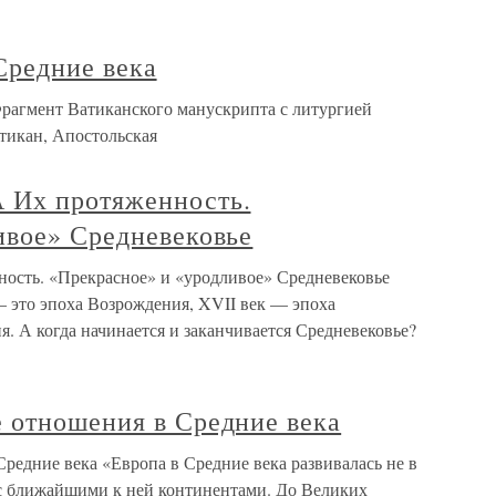
 Средние века
 Фрагмент Ватиканского манускрипта с литургией
атикан, Апостольская
 Их протяженность.
ивое» Средневековье
сть. «Прекрасное» и «уродливое» Средневековье
— это эпоха Возрождения, XVII век — эпоха
. А когда начинается и заканчивается Средневековье?
 отношения в Средние века
редние века «Европа в Средние века развивалась не в
 с ближайшими к ней континентами. До Великих