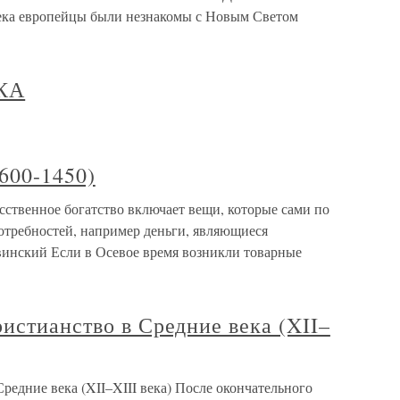
ека европейцы были незнакомы с Новым Светом
КА
(600-1450)
усственное богатство включает вещи, которые сами по
отребностей, например деньги, являющиеся
инский Если в Осевое время возникли товарные
истианство в Средние века (XII–
редние века (XII–XIII века) После окончательного