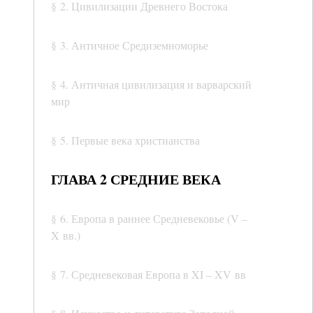
§ 2. Цивилизации Древнего Востока
§ 3. Античное Средиземноморье
§ 4. Античная цивилизация и варварский
мир
§ 5. Первые века христианства
ГЛАВА 2 СРЕДНИЕ ВЕКА
§ 6. Европа в раннее Средневековье (V –
X вв.)
§ 7. Средневековая Европа в XI – XV вв