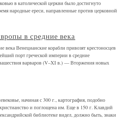
рковью в католической церкви было достигнуто
время народные ереси, направленные против церковной
вропы в средние века
ие века Венецианские корабли привозят крестоносцев
ейший порт греческой империи в средние
нашествия варваров (V–XI в.) — Вторжения новых
вековье, начиная с 300 г., картография, подобно
христианство и поглощена им. Еще в 150 г. Клавдий
ександрийской библиотеке видел, должно быть, знаки