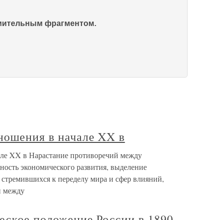
омительным фрагментом.
ношения в начале XX в
але XX в Нарастание противоречий между
ость экономического развития, выделение
стремившихся к переделу мира и сфер влияний,
и между
еское положение России в 1890