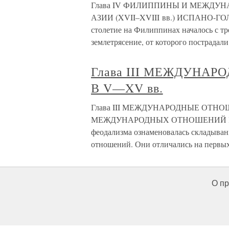
Глава IV ФИЛИППИНЫ И МЕЖДУ
АЗИИ (XVII–XVIII вв.) ИСПАНО-Г
столетие на Филиппинах началось с т
землетрясение, от которого пострадал
Глава III МЕЖДУНА
В V—XV вв.
Глава III МЕЖДУНАРОДНЫЕ ОТНО
МЕЖДУНАРОДНЫХ ОТНОШЕНИЙ РАН
феодализма ознаменовалась складыв
отношений. Они отличались на первых
О пр