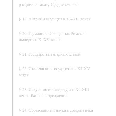
расцвета к закату Средневековья
§ 18. Англия и Франция в XI–XIII веках
§ 20. Германия и Священная Римская
империя в X–XV веках
§ 21. Государства западных славян
§ 22. Итальянские государства в XI–XV
веках
§ 23. Искусство и литература в XI–XIII
веках. Раннее возрождение
§ 24. Образование и наука в средние века