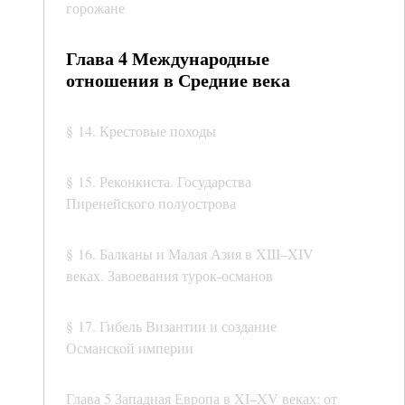
горожане
Глава 4 Международные
отношения в Средние века
§ 14. Крестовые походы
§ 15. Реконкиста. Государства
Пиренейского полуострова
§ 16. Балканы и Малая Азия в XIII–XIV
веках. Завоевания турок-османов
§ 17. Гибель Византии и создание
Османской империи
Глава 5 Западная Европа в XI–XV веках: от