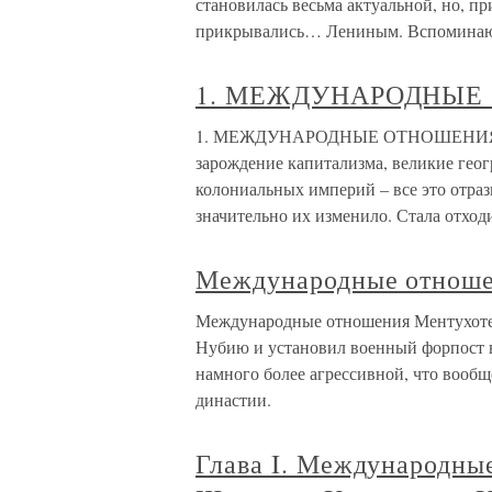
становилась весьма актуальной, но, пр
прикрывались… Лениным. Вспомина
1. МЕЖДУНАРОДНЫЕ 
1. МЕЖДУНАРОДНЫЕ ОТНОШЕНИЯ В X
зарождение капитализма, великие гео
колониальных империй – все это отра
значительно их изменило. Стала отход
Международные отнош
Международные отношения Ментухотеп
Нубию и установил военный форпост в
намного более агрессивной, что вооб
династии.
Глава I. Международны