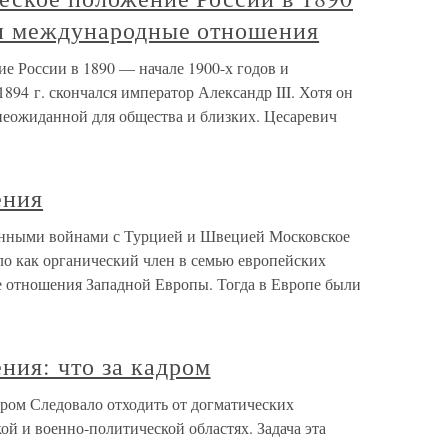
 и международные отношения
е России в 1890 — начале 1900-х годов и
94 г. скончался император Александр III. Хотя он
ь неожиданной для общества и близких. Цесаревич
ения
ными войнами с Турцией и Швецией Московское
ло как органический член в семью европейских
 отношения Западной Европы. Тогда в Европе были
ия: что за кадром
ром Следовало отходить от догматических
й и военно-политической областях. Задача эта