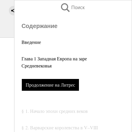
Поиск
Содержание
Введение
Глава 1 Западная Европа на заре
Средневековья
Продолжение на Литрес
§ 1. Начало эпохи средних веков
§ 2. Варварские королевства в V–VIII