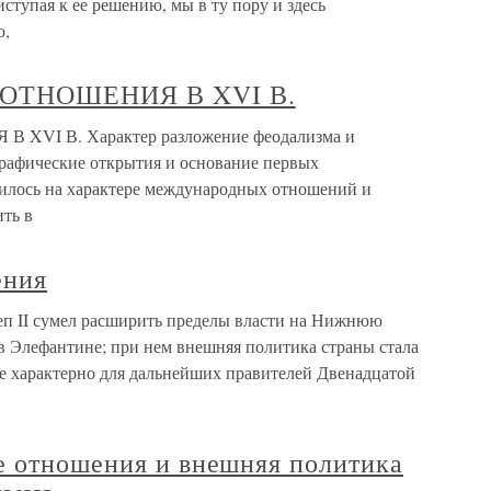
иступая к ее решению, мы в ту пору и здесь
ю,
ОТНОШЕНИЯ В XVI В.
VI В. Характер разложение феодализма и
графические открытия и основание первых
зилось на характере международных отношений и
ить в
ения
 II сумел расширить пределы власти на Нижнюю
 Элефантине; при нем внешняя политика страны стала
ще характерно для дальнейших правителей Двенадцатой
е отношения и внешняя политика