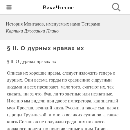
ВикиЧтение
История Монгалов, именуемых нами Татарами
Карпини Джованни Плано
§ II. О дурных нравах их
§ II. О дурных нравах их
Описав их хорошие нравы, следует изложить теперь о
дурных. Они весьма горды по сравнению с другими
людьми и всех презирают, мало того, считают их, так
сказать, ни за что, будь ли то знатные или незнатные.
Именно мы видели при дворе императора, как знатный
муж Ярослав, великий князь Руссии, а также сын царя и
царицы Грузинской, и много великих султанов, а также
князь Солангов не получали среди них никакого
должного почета, но приставленные к ним Татары,