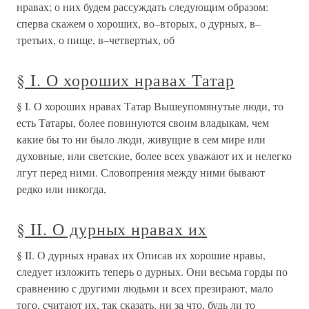
нравах; о них будем рассуждать следующим образом:
сперва скажем о хороших, во–вторых, о дурных, в–
третьих, о пище, в–четвертых, об
§ I. О хороших нравах Татар
§ I. О хороших нравах Татар Вышеупомянутые люди, то
есть Татары, более повинуются своим владыкам, чем
какие бы то ни было люди, живущие в сем мире или
духовные, или светские, более всех уважают их и нелегко
лгут перед ними. Словопрения между ними бывают
редко или никогда,
§ II. О дурных нравах их
§ II. О дурных нравах их Описав их хорошие нравы,
следует изложить теперь о дурных. Они весьма горды по
сравнению с другими людьми и всех презирают, мало
того, считают их, так сказать, ни за что, будь ли то