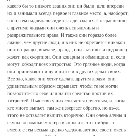
какого бы то низкого звания они ни были, шли впереди
их и занимали всегда первое и главное место, а, наоборот,
часто тем надлежало сидеть сзади зада их. По сравнению
с другими людьми они очень вспыльчивы и
раздражительного нрава. И также они гораздо более
лживы, чем другие люди, и в них не обретается никакой
почти правды; вначале, правда, они льстивы, а под конец
жалят, как скорпион. Они коварны и обманщики и, если
могут, обходят всех хитростью. Это грязные люди, когда
они принимают пищу и питье и в других делах своих.
Все зло, какое они хотят сделать другим людям, они
удивительным образом скрывают, чтобы те не могли
позаботиться о себе или найти средство против их
хитростей. Пьянство у них считается почетным, и, когда
кто много выпьет, там же извергает обратно, но из–за
этого не оставляет выпить вторично. Они очень алчны и
скупы, огромные мастера выпросить что–нибудь, а
вместе с тем весьма крепко удерживают все свое и очень