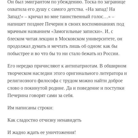
Он был эмигрантом по убеждению. Тоска по загранице
охватила его душу с самого детства. «На запад! На
Запад!» – кричал во мне таинственный голос…» –
напишет позднее Печерин в своих воспоминаниях под
мрачным названием «Замогильные записки». И, с
блеском читая лекции в Московском университете, он
продолжал думать и мечтать лишь об одном: как бы
побыстрее и во что бы то ни стало бежать из России.
Его нередко причисляют к антипатриотам. В обширном
творческом наследии этого оригинального литератора и
религиозного философа с трудом можно найти доброе
слово о покинутой родине. Да и поведение и поступки
Печерина говорят сами за себя.
Им написаны строки:
Как сладостно отчизну ненавидеть
И жадно ждать ее уничтожения!