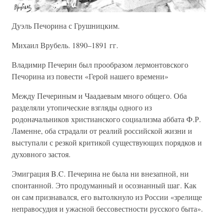
Дуэль Печорина с Грушницким.
Михаил Врубель. 1890–1891 гг.
Владимир Печерин был прообразом лермонтовского
Печорина из повести «Герой нашего времени»
Между Печериным и Чаадаевым много общего. Оба
разделяли утопические взгляды одного из
родоначальников христианского социализма аббата Ф.Р.
Ламенне, оба страдали от реалий российской жизни и
выступали с резкой критикой существующих порядков и
духовного застоя.
Эмиграция B.C. Печерина не была ни внезапной, ни
спонтанной. Это продуманный и осознанный шаг. Как
он сам признавался, его вытолкнуло из России «зрелище
неправосудия и ужасной бессовестности русского быта».