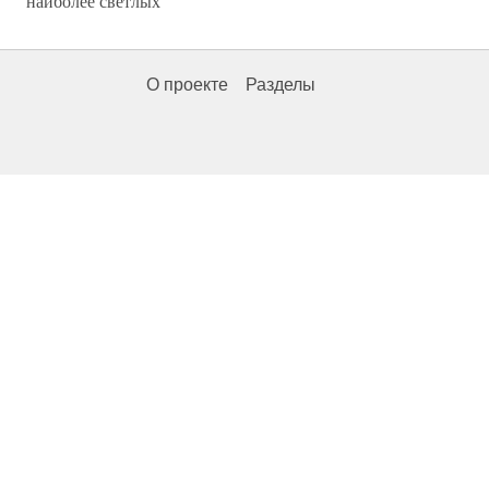
наиболее светлых
О проекте
Разделы