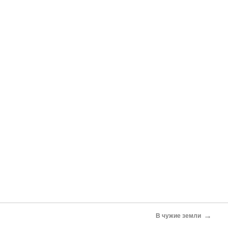
→
В чужие земли