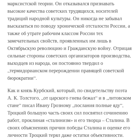
марксистской теории. Он отказывался признавать
высокие качества советских трудящихся, носителей
традиций народной культуры. Он никогда не забывал
высказаться по поводу хронической отсталости России, а
также об утрате рабочим классом России тех
замечательных свойств, проявленных им лишь в
Октябрьскую революцию и Гражданскую войну. Отрицая
сильные стороны советских организаторов производства,
выходцев из народа, он постоянно твердил о
„термидорианском перерождении правящей советской
бюрократии“.
Как и князь Курбский, который, по свидетельству поэта
А. К. Толстого, „от царского гнева бежал“ и в „литовском
стане“ писал Ивану Грозному „послания полные яду“,
Троцкий большую часть своих сил посвятил сочинению
работ, проклиная «сталинизм» и его творца – Сталина. В
своих объяснениях причин победы Сталина и оценке его
личности Троцкий терял даже остатки объективности.