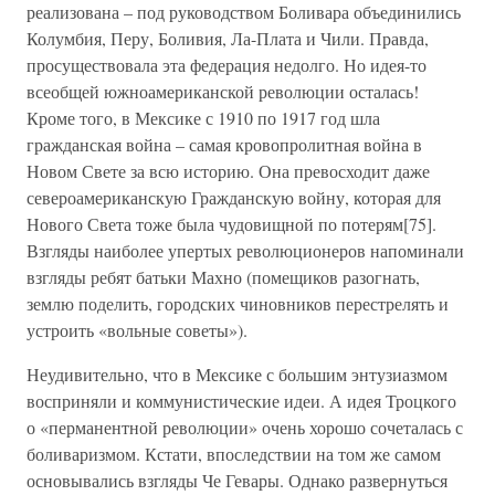
реализована – под руководством Боливара объединились
Колумбия, Перу, Боливия, Ла-Плата и Чили. Правда,
просуществовала эта федерация недолго. Но идея-то
всеобщей южноамериканской революции осталась!
Кроме того, в Мексике с 1910 по 1917 год шла
гражданская война – самая кровопролитная война в
Новом Свете за всю историю. Она превосходит даже
североамериканскую Гражданскую войну, которая для
Нового Света тоже была чудовищной по потерям[75].
Взгляды наиболее упертых революционеров напоминали
взгляды ребят батьки Махно (помещиков разогнать,
землю поделить, городских чиновников перестрелять и
устроить «вольные советы»).
Неудивительно, что в Мексике с большим энтузиазмом
восприняли и коммунистические идеи. А идея Троцкого
о «перманентной революции» очень хорошо сочеталась с
боливаризмом. Кстати, впоследствии на том же самом
основывались взгляды Че Гевары. Однако развернуться