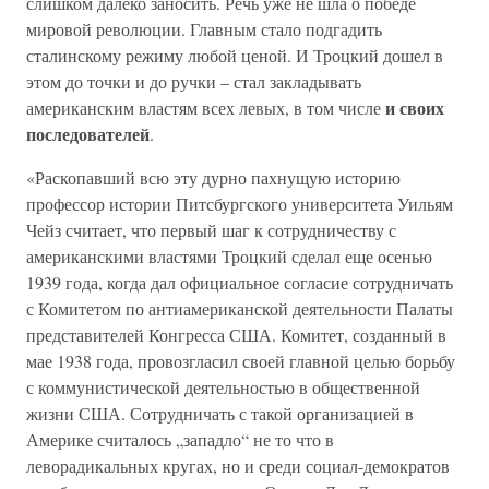
слишком далеко заносить. Речь уже не шла о победе
мировой революции. Главным стало подгадить
сталинскому режиму любой ценой. И Троцкий дошел в
этом до точки и до ручки – стал закладывать
и своих
американским властям всех левых, в том числе
последователей
.
«Раскопавший всю эту дурно пахнущую историю
профессор истории Питсбургского университета Уильям
Чейз считает, что первый шаг к сотрудничеству с
американскими властями Троцкий сделал еще осенью
1939 года, когда дал официальное согласие сотрудничать
с Комитетом по антиамериканской деятельности Палаты
представителей Конгресса США. Комитет, созданный в
мае 1938 года, провозгласил своей главной целью борьбу
с коммунистической деятельностью в общественной
жизни США. Сотрудничать с такой организацией в
Америке считалось „западло“ не то что в
леворадикальных кругах, но и среди социал-демократов