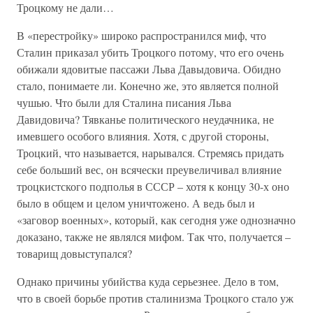
Троцкому не дали…
В «перестройку» широко распространился миф, что
Сталин приказал убить Троцкого потому, что его очень
обижали ядовитые пассажи Льва Давыдовича. Обидно
стало, понимаете ли. Конечно же, это является полной
чушью. Что были для Сталина писания Льва
Давидовича? Тявканье политического неудачника, не
имевшего особого влияния. Хотя, с другой стороны,
Троцкий, что называется, нарывался. Стремясь придать
себе больший вес, он всячески преувеличивал влияние
троцкистского подполья в СССР – хотя к концу 30-х оно
было в общем и целом уничтожено. А ведь был и
«заговор военных», который, как сегодня уже однозначно
доказано, также не являлся мифом. Так что, получается –
товарищ довыступался?
Однако причины убийства куда серьезнее. Дело в том,
что в своей борьбе против сталинизма Троцкого стало уж