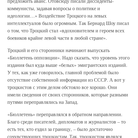
предложить аванс. Отовсюду писали диссиденты-
коммунисты, задавая вопросы о политике и
идеологии…» Воздействие Троцкого на левых
интеллектуалов было огромным. Так Бернард Шоу писал
о том, что Троцкий стал «вдохновителем и героем всех
боевиков крайне левой части в любой стране».
Троцкий и его сторонники начинают выпускать
«Бюллетень оппозиции». Надо сказать, что уровень этого
издания был куда выше «белых» эмигрантских изданий.
У тех, как уже говорилось, главной проблемой было
отсутствие собственной информации из СССР. А вот у
троцкистов с этим делом обстояло все хорошо. Они
имели сведения от своих сторонников, которые разными
путями переправлялись на Запад.
«Бюллетень» переправлялся в обратном направлении.
Благо среди писателей, дипломатов и журналистов – то
есть тех, кто ездил за границу, – было достаточно
сочувствующих троцкистам. Так, троцкистом являлся