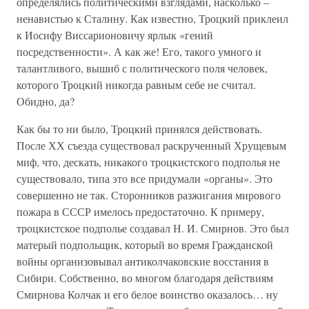
определялись политическими взглядами, насколько –
ненавистью к Сталину. Как известно, Троцкий приклеил
к Иосифу Виссарионовичу ярлык «гений
посредственности». А как же! Его, такого умного и
талантливого, вышиб с политического поля человек,
которого Троцкий никогда равным себе не считал.
Обидно, да?
Как бы то ни было, Троцкий принялся действовать.
После ХХ съезда существовал раскрученный Хрущевым
миф, что, дескать, никакого троцкистского подполья не
существовало, типа это все придумали «органы». Это
совершенно не так. Сторонников разжигания мирового
пожара в СССР имелось предостаточно. К примеру,
троцкистское подполье создавал Н. И. Смирнов. Это был
матерый подпольщик, который во время Гражданской
войны организовывал антиколчаковские восстания в
Сибири. Собственно, во многом благодаря действиям
Смирнова Колчак и его белое воинство оказалось… ну