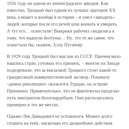
1926 году на одном из ленинградских заводов. Как
известно, Троцкий был одним из лучших ораторов ХХ
века, а может и вообще в истории – и умел «заводить»
людей, которые после его речей шли воевать и умирать.
А тут его… освистали! Выкрики рабочих сводились к
тому, что надоели болтуны… Ну, это то же самое, что
освистали бы, скажем, Аллу Пугачеву.
В 1929 году Троцкий был выслан из СССР. Причем мало
нашлось стран, готовых его принять, – многие на Западе
подозревали, что за высылкой Троцкого стоит какой-то
грандиозный коммунистический заговор. Поначалу
«демон революции» оказался в Турции, на острове
Принкипо. Примечательно, что он фактически проделал
путь эмигрантов-белогвардейцев. Они располагались
примерно в тех же местах.
Однако Лев Давыдович не успокоился. Можно долго
спорить на тему, насколько его дальнейшие действия