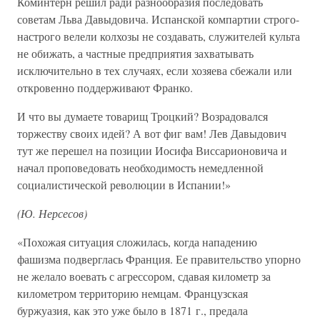
Коминтерн решил ради разнообразия последовать
советам Льва Давыдовича. Испанской компартии строго-
настрого велели колхозы не создавать, служителей культа
не обижать, а частные предприятия захватывать
исключительно в тех случаях, если хозяева сбежали или
откровенно поддерживают Франко.
И что вы думаете товарищ Троцкий? Возрадовался
торжеству своих идей? А вот фиг вам! Лев Давыдович
тут же перешел на позиции Иосифа Виссарионовича и
начал проповедовать необходимость немедленной
социалистической революции в Испании!»
(Ю. Нерсесов)
«Похожая ситуация сложилась, когда нападению
фашизма подверглась Франция. Ее правительство упорно
не желало воевать с агрессором, сдавая километр за
километром территорию немцам. Французская
буржуазия, как это уже было в 1871 г., предала