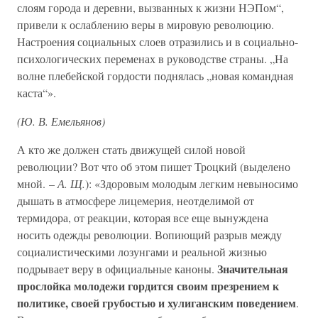
слоям города и деревни, вызванных к жизни НЭПом“,
привели к ослаблению веры в мировую революцию.
Настроения социальных слоев отразились и в социально-
психологических переменах в руководстве страны. „На
волне плебейской гордости поднялась „новая командная
каста“».
(Ю. В. Емельянов)
А кто же должен стать движущей силой новой
революции? Вот что об этом пишет Троцкий (выделено
мной. –
А. Щ.
): «Здоровым молодым легким невыносимо
дышать в атмосфере лицемерия, неотделимой от
термидора, от реакции, которая все еще вынуждена
носить одежды революции. Вопиющий разрыв между
социалистическими лозунгами и реальной жизнью
Значительная
подрывает веру в официальные каноны.
прослойка молодежи гордится своим презрением к
политике, своей грубостью и хулиганским поведением
.