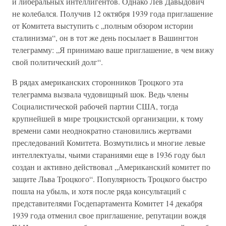
и либеральных интеллигентов. Однако Лев Давыдович
не колебался. Получив 12 октября 1939 года приглашение
от Комитета выступить с „полным обзором истории
сталинизма“, он в тот же день посылает в Вашингтон
телеграмму: „Я принимаю ваше приглашение, в чем вижу
свой политический долг“.
В рядах американских сторонников Троцкого эта
телеграмма вызвала чудовищный шок. Ведь члены
Социалистической рабочей партии США, тогда
крупнейшей в мире троцкистской организации, к тому
времени сами неоднократно становились жертвами
преследований Комитета. Возмутились и многие левые
интеллектуалы, чьими стараниями еще в 1936 году был
создан и активно действовал „Американский комитет по
защите Льва Троцкого“. Популярность Троцкого быстро
пошла на убыль, и хотя после ряда консультаций с
представителями Госдепартамента Комитет 14 декабря
1939 года отменил свое приглашение, репутации вождя