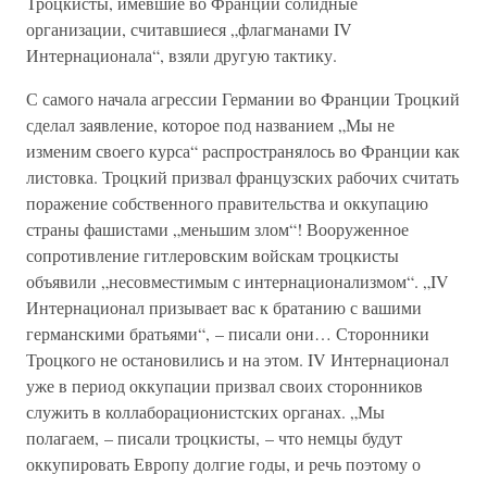
Троцкисты, имевшие во Франции солидные
организации, считавшиеся „флагманами IV
Интернационала“, взяли другую тактику.
С самого начала агрессии Германии во Франции Троцкий
сделал заявление, которое под названием „Мы не
изменим своего курса“ распространялось во Франции как
листовка. Троцкий призвал французских рабочих считать
поражение собственного правительства и оккупацию
страны фашистами „меньшим злом“! Вооруженное
сопротивление гитлеровским войскам троцкисты
объявили „несовместимым с интернационализмом“. „IV
Интернационал призывает вас к братанию с вашими
германскими братьями“, – писали они… Сторонники
Троцкого не остановились и на этом. IV Интернационал
уже в период оккупации призвал своих сторонников
служить в коллаборационистских органах. „Мы
полагаем, – писали троцкисты, – что немцы будут
оккупировать Европу долгие годы, и речь поэтому о