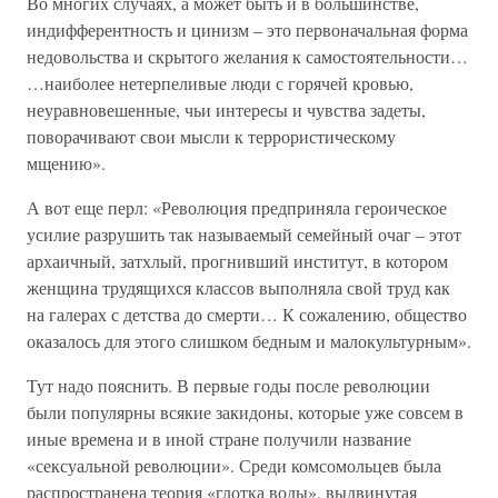
Во многих случаях, а может быть и в большинстве,
индифферентность и цинизм – это первоначальная форма
недовольства и скрытого желания к самостоятельности…
…наиболее нетерпеливые люди с горячей кровью,
неуравновешенные, чьи интересы и чувства задеты,
поворачивают свои мысли к террористическому
мщению».
А вот еще перл: «Революция предприняла героическое
усилие разрушить так называемый семейный очаг – этот
архаичный, затхлый, прогнивший институт, в котором
женщина трудящихся классов выполняла свой труд как
на галерах с детства до смерти… К сожалению, общество
оказалось для этого слишком бедным и малокультурным».
Тут надо пояснить. В первые годы после революции
были популярны всякие закидоны, которые уже совсем в
иные времена и в иной стране получили название
«сексуальной революции». Среди комсомольцев была
распространена теория «глотка воды», выдвинутая