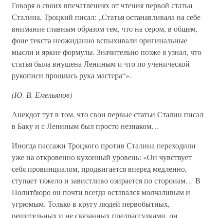
Говоря о своих впечатлениях от чтения первой статьи
Сталина, Троцкий писал: „Статья останавливала на себе
внимание главным образом тем, что на сером, в общем,
фоне текста неожиданно вспыхивали оригинальные
мысли и яркие формулы. Значительно позже я узнал, что
статья была внушена Лениным и что по ученической
рукописи прошлась рука мастера“».
(Ю. В. Емельянов)
Анекдот тут в том, что свои первые статьи Сталин писал
в Баку и с Лениным был просто незнаком…
Иногда пассажи Троцкого против Сталина переходили
уже на откровенно кухонный уровень: «Он чувствует
себя провинциалом, продвигается вперед медленно,
ступает тяжело и завистливо озирается по сторонам… В
Политбюро он почти всегда оставался молчаливым и
угрюмым. Только в кругу людей первобытных,
решительных и не связанных предрассудками, он