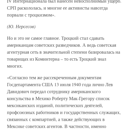
IV Интернационала был нанесен невосполнимый ущерб.
СРП раскололась, и многие ее активисты навсегда
порвали с троцкизмом».
(Ю. Нерсесов)
Но и это не самое главное. Троцкий стал сдавать
американцам советских разведчиков. А ведь советская
агентурная сеть в значительной степени базировалась на
товарищах из Коминтерна – то есть Троцкий знал
многих.
«Согласно тем же рассекреченным документам
Госдепартамента США 13 июля 1940 года лично Лев
Давидович передал сотруднику американского
консульства в Мехико Роберту Мак-Грегору список
мексиканских изданий, политических деятелей,
профсоюзных работников и государственных служащих,
связанных с компартией, а также действующих в
Мексике советских агентов. В частности, именно