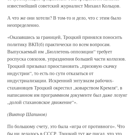
известнейший советский журналист Михаил Кольцов.
А что же они хотели? В том-то и дело, что с этим было
неопределенно.
«Оказавшись за границей, Троцкий принялся поносить
политику ВКП(б) практически по всем вопросам.
Выпускаемый им „Бюллетень оппозиции“ требует
роспуска совхозов, упразднения большей части колхозов.
Троцкий призывал приостановить „призовую скачку
индустрии“, то есть по сути отказаться от
индустриализации. Искренний энтузиазм рабочих-
стахановцев Троцкий окрестил „коварством Кремля“, в
написанном им программном документе был даже лозунг
„долой стахановское движение“».
(Виктор Шапинов)
По большому счету, это была «игра от противного». Что
бы ни делалось в СССР, Троцкий тут же писал, что это