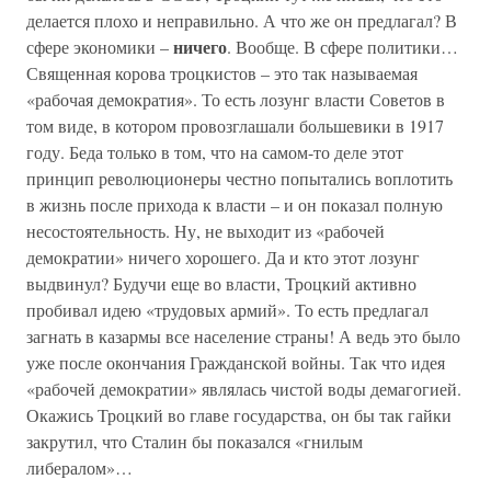
делается плохо и неправильно. А что же он предлагал? В
ничего
сфере экономики –
. Вообще. В сфере политики…
Священная корова троцкистов – это так называемая
«рабочая демократия». То есть лозунг власти Советов в
том виде, в котором провозглашали большевики в 1917
году. Беда только в том, что на самом-то деле этот
принцип революционеры честно попытались воплотить
в жизнь после прихода к власти – и он показал полную
несостоятельность. Ну, не выходит из «рабочей
демократии» ничего хорошего. Да и кто этот лозунг
выдвинул? Будучи еще во власти, Троцкий активно
пробивал идею «трудовых армий». То есть предлагал
загнать в казармы все население страны! А ведь это было
уже после окончания Гражданской войны. Так что идея
«рабочей демократии» являлась чистой воды демагогией.
Окажись Троцкий во главе государства, он бы так гайки
закрутил, что Сталин бы показался «гнилым
либералом»…