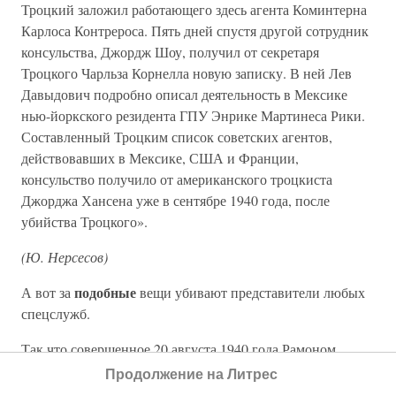
Троцкий заложил работающего здесь агента Коминтерна
Карлоса Контрероса. Пять дней спустя другой сотрудник
консульства, Джордж Шоу, получил от секретаря
Троцкого Чарльза Корнелла новую записку. В ней Лев
Давыдович подробно описал деятельность в Мексике
нью-йоркского резидента ГПУ Энрике Мартинеса Рики.
Составленный Троцким список советских агентов,
действовавших в Мексике, США и Франции,
консульство получило от американского троцкиста
Джорджа Хансена уже в сентябре 1940 года, после
убийства Троцкого».
(Ю. Нерсесов)
подобные
А вот за
вещи убивают представители любых
спецслужб.
Так что совершенное 20 августа 1940 года Рамоном
Меркадером убийство – совершенно закономерный
Продолжение на Литрес
финал. Но с этим делом связана большая загадка: а