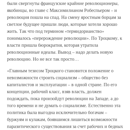
были свергнуты французские крайние революционеры,
якобинцы, во главе с Максимилианом Робеспьером – и
революция пошла на спад. На смену яростным борцам за
светлое будущее пришли люди, которые хотели хорошо
жить. Так что под термином «термидорианство»
понималось «перерождение революции». По Троцкому, к
власти пришла бюрократия, которая утратила
революционные идеалы. Вывод – надо делать новую
революцию. Но не все так просто…
«Главным тезисом Троцкого становится положение о
невозможности строить социализм – общество без
капиталистов и эксплуатации – в одной стране. По его
концепции, рабочий класс, взяв власть, должен
подождать, пока произойдут революции на Западе, а до
того времени и не думать о социализме. Естественно эта
политика была выгодна исключительно богачам –
буржуям и кулакам, боявшимся лишиться возможности
паразитического существования за счет рабочих и бедных