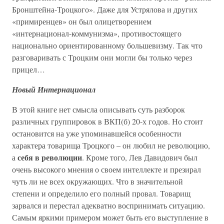
Бронштейна-Троцкого». Даже для Устрялова и других
«примиренцев» он был олицетворением
«интернационал-коммунизма», противостоящего
национально ориентированному большевизму. Так что
разговаривать с Троцким они могли бы только через
прицел…
Новый Интернационал
В этой книге нет смысла описывать суть разборок
различных группировок в ВКП(б) 20-х годов. Но стоит
остановится на уже упоминавшейся особенности
характера товарища Троцкого – он любил не революцию,
себя в революции
а
. Кроме того, Лев Давидович был
очень высокого мнения о своем интеллекте и презирал
чуть ли не всех окружающих. Что в значительной
степени и определило его полный провал. Товарищ
зарвался и перестал адекватно воспринимать ситуацию.
Самым яркими примером может быть его выступление в