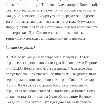
близкой сторонницей Троцкого Александрой Коллонтай.
Согласно ее, переспать с кем-то – это вроде как утолить
жажду. А ревность – «буржуазный пережиток». Кроме
того, подразумевалось, что семья – это тоже буржуазно.
Люди должны питаться в столовых, а детей воспитывать
в интернатах. При Сталине же явно наметилась
тенденция к возврату к традиционным ценностям.
За что его убили?
В 1935 году Троцкий перебрался в Мексику. В этой
стране его сторонников было куда больше, чем в Европе
или США. Дело в том, что в Латинской Америке был
популярен так называемый боливаризм. Национальный
герой ряда латиноамериканских стран Симон Боливар
(1783–1830) всю свою жизнь боролся в нескольких
странах за освобождение от испанского колониального
владычества. Его идеалом было образование Южных
Соединенных Штатов. Эта идея даже была частично