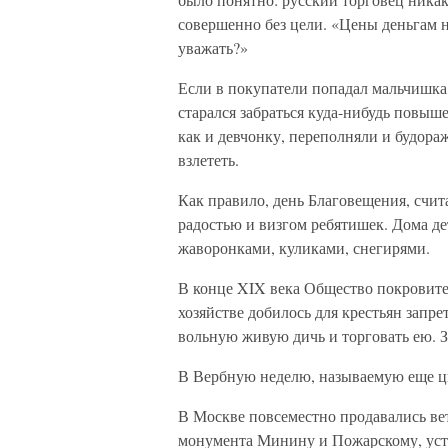
совершенно без цели. «Цены деньгам 
уважать?»
Если в покупатели попадал мальчишка,
старался забраться куда-нибудь повыше
как и девчонку, переполняли и будора
взлететь.
Как правило, день Благовещения, счи
радостью и визгом ребятишек. Дома д
жаворонками, куликами, снегирями.
В конце XIX века Общество покровите
хозяйстве добилось для крестьян запре
вольную живую дичь и торговать ею. 
В Вербную неделю, называемую еще цв
В Москве повсеместно продавались ве
монумента Минину и Пожарскому, устр