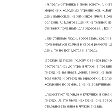
«Апрель-батюшка в поле зовет». Считал
морозных холодных утренников. «Цыга
день выносили из зимников пчел. Ноч
болезни. С Благовещения из теплых из
считался полезным для здоровья. При 
Завистливые люди, вороватые, крали в
пользоваться удачей в своем ремесле ц
день, то не попадется и впредь.
Прежде девушки голову с вечера расче
растрепались до утра и чтобы в праздн
гнезда не завивает, девица косы не за
том числе и отъезд на заработки. Воль
хождение по земле, а не на воздушные
Существует легенда о кукушке и снеги
гнездо. За это была наказана: она вов
откладывать яйца в чужие гнезда.