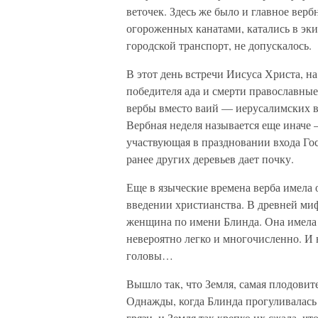
веточек. Здесь же было и главное верб
огороженных канатами, катались в эк
городской транспорт, не допускалось.
В этот день встречи Иисуса Христа, н
победителя ада и смерти православны
вербы вместо ваий — иерусалимских в
Вербная неделя называется еще иначе —
участвующая в праздновании входа Гос
ранее других деревьев дает почку.
Еще в языческие времена верба имела 
введении христианства. В древней миф
женщина по имени Блинда. Она имела
невероятно легко и многочисленно. И 
головы…
Вышло так, что Земля, самая плодовите
Однажды, когда Блинда прогуливалась 
грязи, и Земля так крепко их сжала, чт