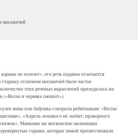
и москвичей
карман не полезет», его речь издавна отличается
В старину отличием москвичей было частое
количество этих речевых вкраплений приходилось на
и («Весна и червяка оживит»).
сулек мама или бабушка говорила ребятишкам: «Весна:
с цветами», «Апрель ленивого не любит, проворного
 снежок». Мамками же московские мальчишки
перевернутые горшки, которые зимой препятствовали