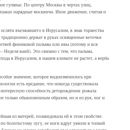
ное гулянье. По центру Москвы в чертах улиц,
ипажах нарядные москвичи. Иное движение, считая и
а осляти въезжавшего в Иерусалим, в знак торжества
е традиционно держат в руках освященные веточки
етвей финиковой пальмы или ивы (потому и вся
 Неделя ваий). Это связано с тем, что пальма,
пода в Иерусалим, в нашем климате не растет, а верба
особое значение, которое видоизменилось при
ологии есть предание, что некогда существовала
 интересную способность деторождения: рожала
не только обыкновенным образом, но и из рук, ног и
йшая из матерей, позавидовала ей в этом свойстве.
по болотистому лугу, ее ноги вдруг увязли в топкой
о Блинда не смогла освободиться и сдвинуться с места.