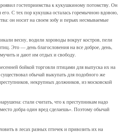
 проявил гостеприимства к кукушкиному потомству. Он
л его. С тех пор кукушка осталась горемычною вдовою,
тва: он носит на своем зобу и перьях несмываемые
икали весну, водили хороводы вокруг костров, пели
тиц. Это — день благословения на все доброе, день,
 мучить и дают им отдых и свободу.
весенней бойкой торговли птицами для выпуска их на
и существовал обычай выкупать для подобного же
реступников, некрупных должников, из московской
нарушена: стали считать, что к преступникам надо
Вместо добра один вред сделаешь». Поэтому обычай
ловить в лесах разных птичек и привозить их на