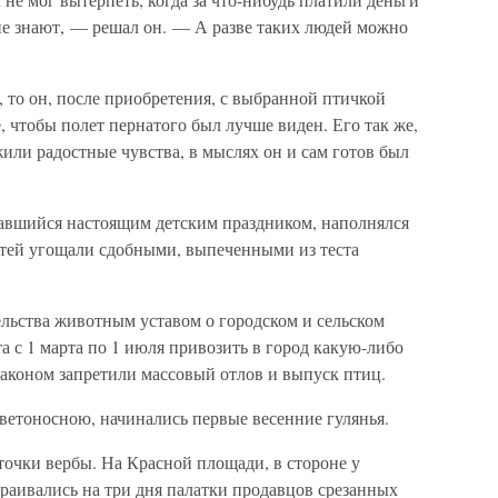
не знают, — решал он. — А разве таких людей можно
 то он, после приобретения, с выбранной птичкой
, чтобы полет пернатого был лучше виден. Его так же,
жили радостные чувства, в мыслях он и сам готов был
тавшийся настоящим детским праздником, наполнялся
етей угощали сдобными, выпеченными из теста
льства животным уставом о городском и сельском
та с 1 марта по 1 июля привозить в город какую-либо
Законом запретили массовый отлов и выпуск птиц.
етоносною, начинались первые весенние гулянья.
точки вербы. На Красной площади, в стороне у
аивались на три дня палатки продавцов срезанных