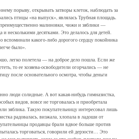
нему порыву, открывать затворы клеток, наблюдать за
ались птицы «на выпуск», являлась Трубная площадь.
преимущественно малиновки, чижи и зяблики —
а и несколькими десятками. Это делалось для детей.
о вспоминали какого-либо дорогого сердцу покойника
легче было».
ошо, легко полетела — на доброе дело пошла. Если же
ететь, то ее хозяева-освободители огорчались — не
тицу после основательного осмотра, чтобы деньги
нно люди солидные. А вот какая-нибудь гимназистка,
особых видов, вовсе не торговалась и приобретала
 или зяблика. Такую покупательницу интересовал лишь
стка радовалась, визжала, хлопала в ладоши от
окупательницы продавцы брали вдвое больше против
пыталась торговаться, говорили ей дерзости… Это
не мог вытерпеть, когда за что-нибудь платили деньги