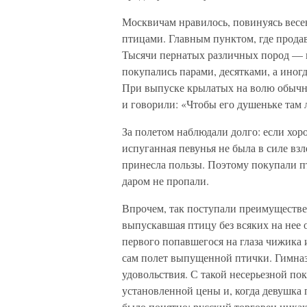
Москвичам нравилось, повинуясь весен
птицами. Главным пунктом, где продав
Тысячи пернатых различных пород — 
покупались парами, десятками, а иногд
При выпуске крылатых на волю обычн
и говорили: «Чтобы его душеньке там 
За полетом наблюдали долго: если хор
испуганная певунья не была в силе взл
принесла пользы. Поэтому покупали п
даром не пропали.
Впрочем, так поступали преимуществе
выпускавшая птицу без всяких на нее 
первого попавшегося на глаза чижика
сам полет выпущенной птички. Гимнази
удовольствия. С такой несерьезной п
установленной цены и, когда девушка 
было понятно: русский торговец никак 