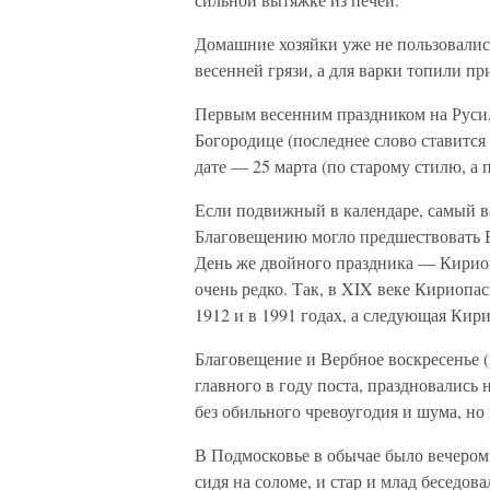
Домашние хозяйки уже не пользовались
весенней грязи, а для варки топили п
Первым весенним праздником на Руси,
Богородице (последнее слово ставится
дате — 25 марта (по старому стилю, а 
Если подвижный в календаре, самый 
Благовещению могло предшествовать В
День же двойного праздника — Кириоп
очень редко. Так, в XIX веке Кириопас
1912 и в 1991 годах, а следующая Кири
Благовещение и Вербное воскресенье 
главного в году поста, праздновались 
без обильного чревоугодия и шума, но 
В Подмосковье в обычае было вечером 
сидя на соломе, и стар и млад беседова