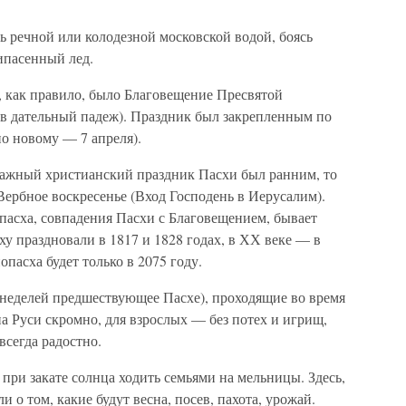
 речной или колодезной московской водой, боясь
рипасенный лед.
 как правило, было Благовещение Пресвятой
 в дательный падеж). Праздник был закрепленным по
по новому — 7 апреля).
важный христианский праздник Пасхи был ранним, то
ербное воскресенье (Вход Господень в Иерусалим).
асха, совпадения Пасхи с Благовещением, бывает
ху праздновали в 1817 и 1828 годах, в ХХ веке — в
опасха будет только в 2075 году.
(неделей предшествующее Пасхе), проходящие во время
на Руси скромно, для взрослых — без потех и игрищ,
всегда радостно.
при закате солнца ходить семьями на мельницы. Здесь,
ли о том, какие будут весна, посев, пахота, урожай.