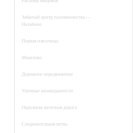
Распевы ямщиков
Забытый центр паломничества —
Нахабино
Первая извозчица
Мазилово
Дорожное передвижение
Уличные неожиданности
Окружная железная дорога
Соединительная ветвь