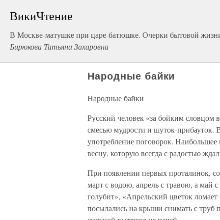
ВикиЧтение
В Москве-матушке при царе-батюшке. Очерки бытовой жизн
Бирюкова Татьяна Захаровна
Народные байки
Народные байки
Русский человек «за бойким словцом в 
смесью мудрости и шуток-прибауток. 
употребление поговорок. Наибольшее 
весну, которую всегда с радостью ждал
При появлении первых проталинок, со
март с водою, апрель с травою, а май 
голубит», «Апрельский цветок ломает
посылались на крыши снимать с труб 
сильной вытяжке из печей.