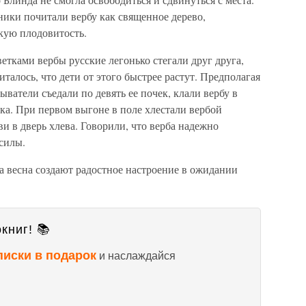
ники почитали вербу как священное дерево,
кую плодовитость.
тками вербы русские легонько стегали друг друга,
италось, что дети от этого быстрее растут. Предполагая
ватели съедали по девять ее почек, клали вербу в
нка. При первом выгоне в поле хлестали вербой
ви в дверь хлева. Говорили, что верба надежно
силы.
а весна создают радостное настроение в ожидании
книг! 📚
писки в подарок
и наслаждайся