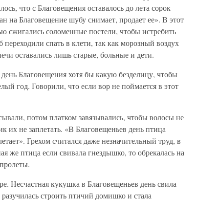
ось, что с Благовещения оставалось до лета сорок
н на Благовещение шубу снимает, продает ее». В этот
ью сжигались соломенные постели, чтобы истребить
б переходили спать в клети, так как морозный воздух
печи оставались лишь старые, больные и дети.
 день Благовещения хотя бы какую безделицу, чтобы
елый год. Говорили, что если вор не поймается в этот
сывали, потом платком завязывались, чтобы волосы не
ик их не заплетать. «В Благовещеньев день птица
плетает». Грехом считался даже незначительный труд, в
ная же птица если свивала гнездышко, то обрекалась на
 пролеты.
ре. Несчастная кукушка в Благовещеньев день свила
се разучилась строить птичий домишко и стала