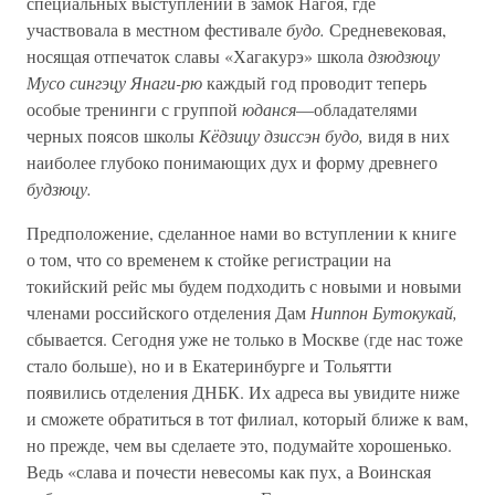
специальных выступлений в замок Нагоя, где
участвовала в местном фестивале
будо.
Средневековая,
носящая отпечаток славы «Хагакурэ» школа
дзюдзюцу
Мусо сингэцу Янаги-рю
каждый год проводит теперь
особые тренинги с группой
юданся
—обладателями
черных поясов школы
Кёдзицу дзиссэн будо,
видя в них
наиболее глубоко понимающих дух и форму древнего
будзюцу.
Предположение, сделанное нами во вступлении к книге
о том, что со временем к стойке регистрации на
токийский рейс мы будем подходить с новыми и новыми
членами российского отделения Дам
Ниппон Бутокукай,
сбывается. Сегодня уже не только в Москве (где нас тоже
стало больше), но и в Екатеринбурге и Тольятти
появились отделения ДНБК. Их адреса вы увидите ниже
и сможете обратиться в тот филиал, который ближе к вам,
но прежде, чем вы сделаете это, подумайте хорошенько.
Ведь «слава и почести невесомы как пух, а Воинская