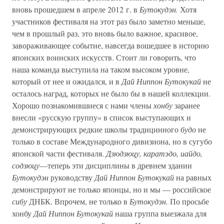
вновь прошедшем в апреле 2012 г. в
Бутокудэн.
Хотя
участников фестиваля на этот раз было заметно меньше,
чем в прошлый раз, это вновь было важное, красивое,
завораживающее событие, навсегда вошедшее в историю
японских воинских искусств. Стоит ли говорить, что
наша команда выступила на таком высоком уровне,
который от нее и ожидался, и в
Дай Ниппон Бутокукай
не
осталось наград, которых не было бы в нашей коллекции.
Хорошо познакомившиеся с нами члены
хонбу
заранее
внесли «русскую группу» в список выступающих и
демонстрирующих редкие школы традицинного
будо
не
только в составе Международного дивизиона, но в сугубо
японской части фестиваля.
Дзюдзюцу, каратэдо, иайдо,
содзюцу
—теперь эти дисциплины в древнем здании
Бутокудэн
руководству
Дай Ниппон Бутокукай
на равных
демонстрируют не только японцы, но и мы — российское
сибу
ДНБК. Впрочем, не только в
Бутокудэн.
По просьбе
хонбу
Дай Ниппон Бутокукай
наша группа выезжала для