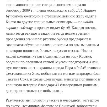
с описанного в книге специального семинара по
дзюдзюцу
2009 г., члены московского
сибу Дай Ниппон
Бутокукай
ежегодно, в страшную летнюю жару ездят в
Киото на другие специальные семинары — по
иайдо,
каратэ, содзюцу
и прочим видам
бугэй.
Каждая поездка
начинается раньше и заканчивается позже времени
проведения семинара: русские
будока
предваряют и
завершают обучение паломничеством по самым важным
в истории японских боевых искусств местам. Члены
нашей команды не раз поднимались на гору Курама,
бродили по овеянным славой Мусаси предгориям Хиэй,
путешествовали за окраины города Нара в
додзё
великого
фехтовальщика Ягю, побывали на могиле патриарха
дзэн
Такуана Соха, в храме Сэнгакудзи, навсегда попавшего в
японскую историю благодаря 47 благородным ронинам,
да и где они только не побывали…
Разумеется, мы приняли участие в очередном, четвертом
по счету, Всемирном фестивале Воинской добродетели,