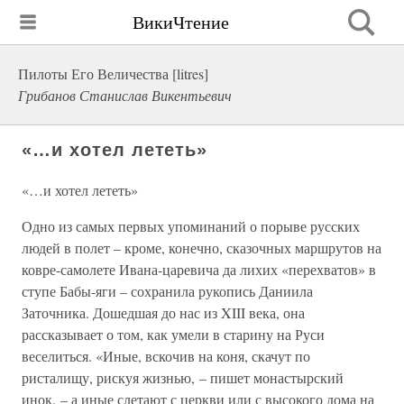
ВикиЧтение
Пилоты Его Величества [litres]
Грибанов Станислав Викентьевич
«…и хотел лететь»
«…и хотел лететь»
Одно из самых первых упоминаний о порыве русских
людей в полет – кроме, конечно, сказочных маршрутов на
ковре-самолете Ивана-царевича да лихих «перехватов» в
ступе Бабы-яги – сохранила рукопись Даниила
Заточника. Дошедшая до нас из XIII века, она
рассказывает о том, как умели в старину на Руси
веселиться. «Иные, вскочив на коня, скачут по
ристалищу, рискуя жизнью, – пишет монастырский
инок, – а иные слетают с церкви или с высокого дома на