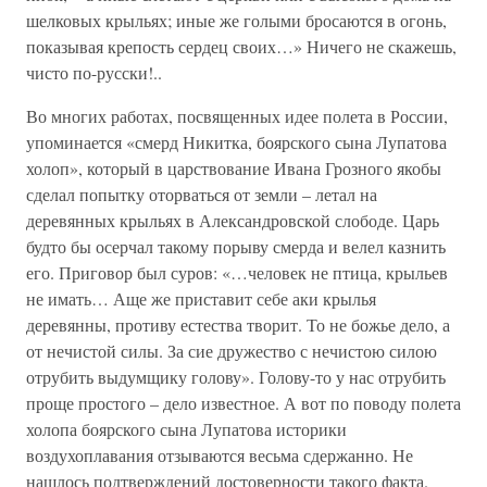
шелковых крыльях; иные же голыми бросаются в огонь,
показывая крепость сердец своих…» Ничего не скажешь,
чисто по-русски!..
Во многих работах, посвященных идее полета в России,
упоминается «смерд Никитка, боярского сына Лупатова
холоп», который в царствование Ивана Грозного якобы
сделал попытку оторваться от земли – летал на
деревянных крыльях в Александровской слободе. Царь
будто бы осерчал такому порыву смерда и велел казнить
его. Приговор был суров: «…человек не птица, крыльев
не имать… Аще же приставит себе аки крылья
деревянны, противу естества творит. То не божье дело, а
от нечистой силы. За сие дружество с нечистою силою
отрубить выдумщику голову». Голову-то у нас отрубить
проще простого – дело известное. А вот по поводу полета
холопа боярского сына Лупатова историки
воздухоплавания отзываются весьма сдержанно. Не
нашлось подтверждений достоверности такого факта.