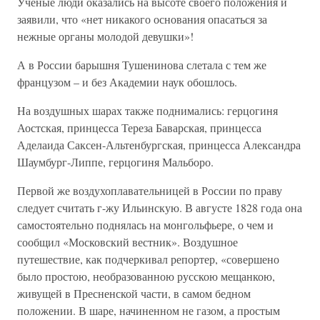
Ученые люди оказались на высоте своего положения и
заявили, что «нет никакого основания опасаться за
нежные органы молодой девушки»!
А в России барышня Тушенинова слетала с тем же
французом – и без Академии наук обошлось.
На воздушных шарах также поднимались: герцогиня
Аостская, принцесса Тереза Баварская, принцесса
Аделаида Саксен-Альтенбургская, принцесса Александра
Шаумбург-Липпе, герцогиня Мальборо.
Первой же воздухоплавательницей в России по праву
следует считать г-жу Ильинскую. В августе 1828 года она
самостоятельно поднялась на монгольфьере, о чем и
сообщил «Московский вестник». Воздушное
путешествие, как подчеркивал репортер, «совершено
было простою, необразованною русскою мещанкою,
живущей в Пресненской части, в самом бедном
положении. В шаре, начиненном не газом, а простым