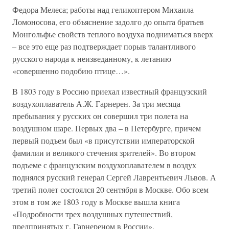
Федора Мелеса; работы над геликоптером Михаила
Ломоносова, его объяснение задолго до опыта братьев
Монгольфье свойств теплого воздуха подниматься вверх
– все это еще раз подтверждает порыв талантливого
русского народа к неизведанному, к летанию
«совершенно подобию птице…».
В 1803 году в Россию приехал известный французский
воздухоплаватель А.Ж. Гарнерен. За три месяца
пребывания у русских он совершил три полета на
воздушном шаре. Первых два – в Петербурге, причем
первый подъем был «в присутствии императорской
фамилии и великого стечения зрителей». Во втором
подъеме с французским воздухоплавателем в воздух
поднялся русский генерал Сергей Лаврентьевич Львов. А
третий полет состоялся 20 сентября в Москве. Обо всем
этом в том же 1803 году в Москве вышла книга
«Подробности трех воздушных путешествий,
предпринятых г. Гарнереном в России».