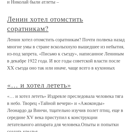
и Николай были атлеты –
Ленин хотел отомстить
соратникам?
Ленин хотел отомстить соратникам? Почти полвека назад
многие умы в стране всколыхнуло вышедшее из небытия,
из-под запрета, «Письмо к съезду», написанное Лениным
в декабре 1922 года. И все годы советской власти после
XX съезда оно так или иначе, чаще всего в кухонных
«… и хотел лететь»
«… и хотел лететь» Издревле преследовала человека тяга
в небо. Творец «Тайной вечери» и «Ажоконды»
Леонардо да Винчи, тщательно изучив полет птиц, еще в
середине XV века приступил к конструкции
летательного аппарата для человека.Опыты и попытки
создать крылья