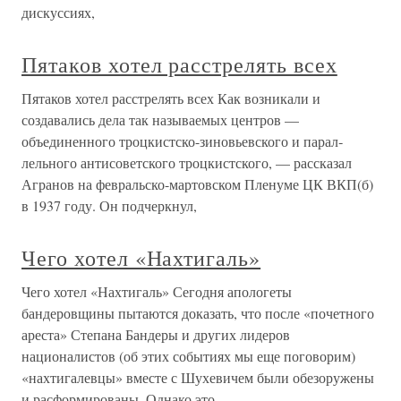
дискуссиях,
Пятаков хотел расстрелять всех
Пятаков хотел расстрелять всех Как возникали и
создавались дела так называемых центров —
объединенного троцкистско-зиновьевского и парал­
лельного антисоветского троцкистского, — рассказал
Агранов на февральско-мартовском Пленуме ЦК ВКП(б)
в 1937 году. Он под­черкнул,
Чего хотел «Нахтигаль»
Чего хотел «Нахтигаль» Сегодня апологеты
бандеровщины пытаются доказать, что после «почетного
ареста» Степана Бандеры и других лидеров
националистов (об этих событиях мы еще поговорим)
«нахтигалевцы» вместе с Шухевичем были обезоружены
и расформированы. Однако это