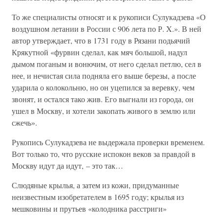
То же специалисты относят и к рукописи Сулукадзева «О
воздушном летании в России с 906 лета по Р. X.». В ней
автор утверждает, что в 1731 году в Рязани подьячий
Крякутной «фурвин сделал, как мяч большой, надул
дымом поганым и вонючим, от него сделал петлю, сел в
нее, и нечистая сила подняла его выше березы, а после
ударила о колокольню, но он уцепился за веревку, чем
звонят, и остался тако жив. Его выгнали из города, он
ушел в Москву, и хотели закопать живого в землю или
сжечь».
Рукопись Сулукадзева не выдержала проверки временем.
Вот только то, что русские испокон веков за правдой в
Москву идут да идут, – это так…
Слюдяные крылья, а затем из кожи, придуманные
неизвестным изобретателем в 1695 году; крылья из
мешковины и прутьев «колодника расстриги»