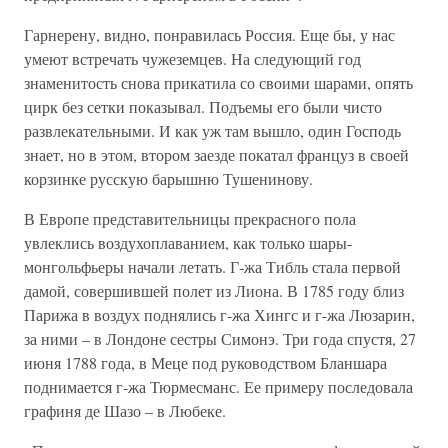
Гарнерену, видно, понравилась Россия. Еще бы, у нас
умеют встречать чужеземцев. На следующий год
знаменитость снова прикатила со своими шарами, опять
цирк без сетки показывал. Подъемы его были чисто
развлекательными. И как уж там вышло, один Господь
знает, но в этом, втором заезде покатал француз в своей
корзинке русскую барышню Тушенинову.
В Европе представительницы прекрасного пола
увлеклись воздухоплаванием, как только шары-
монгольфьеры начали летать. Г-жа Тибль стала первой
дамой, совершившей полет из Лиона. В 1785 году близ
Парижа в воздух поднялись г-жа Хингс и г-жа Люзарин,
за ними – в Лондоне сестры Симонэ. Три года спустя, 27
июня 1788 года, в Меце под руководством Бланшара
поднимается г-жа Тюрмесманс. Ее примеру последовала
графиня де Шазо – в Любеке.