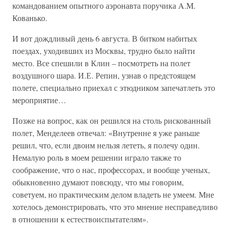
командованием опытного аэронавта поручика A.M.
Кованько.
И вот дождливый день 6 августа. В битком набитых
поездах, уходивших из Москвы, трудно было найти
место. Все спешили в Клин – посмотреть на полет
воздушного шара. И.Е. Репин, узнав о предстоящем
полете, специально приехал с этюдником запечатлеть это
мероприятие…
Позже на вопрос, как он решился на столь рискованный
полет, Менделеев отвечал: «Внутренне я уже раньше
решил, что, если двоим нельзя лететь, я полечу один.
Немалую роль в моем решении играло также то
соображение, что о нас, профессорах, и вообще ученых,
обыкновенно думают повсюду, что мы говорим,
советуем, но практическим делом владеть не умеем. Мне
хотелось демонстрировать, что это мнение несправедливо
в отношении к естествоиспытателям».