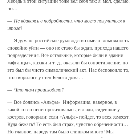
Лебедь в этой ситуации тоже вел себя так: я, мол, сделаю,
но…
—
Не вдаваясь в подробности, что могло получиться в
итоге
?
— Я думаю, российское руководство имело возможность
спокойно уйти — оно не стало бы ждать прихода нашего
подразделения. Все остальные, которые были в здании —
«афганцы», казаки и т. д., оказали бы сопротивление, но
это был бы чисто символический акт. Нас беспокоило то,
что творилось у стен Белого дома…
—
Что там происходило?
— Все боялись «Альфы». Информация, наверное, в
какой-то степени просачивалась, и люди, сидевшие у
костров, говорили: если «Альфа» пойдет, то всех замесят.
Куда бежать? То есть был страх, чувство обреченности…
Но главное, народу там было слишком много! Мы