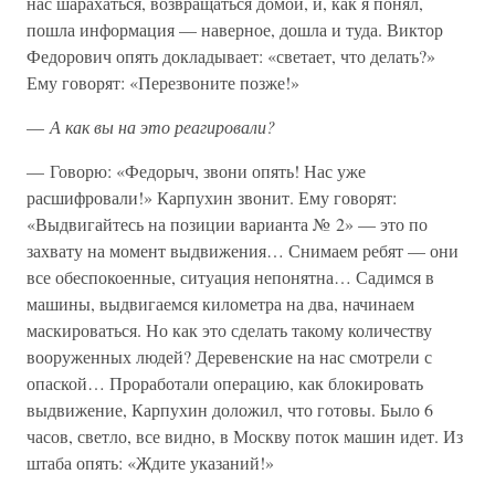
нас шарахаться, возвращаться домой, и, как я понял,
пошла информация — наверное, дошла и туда. Виктор
Федорович опять докладывает: «светает, что делать?»
Ему говорят: «Перезвоните позже!»
—
А как вы на это реагировали?
— Говорю: «Федорыч, звони опять! Нас уже
расшифровали!» Карпухин звонит. Ему говорят:
«Выдвигайтесь на позиции варианта № 2» — это по
захвату на момент выдвижения… Снимаем ребят — они
все обеспокоенные, ситуация непонятна… Садимся в
машины, выдвигаемся километра на два, начинаем
маскироваться. Но как это сделать такому количеству
вооруженных людей? Деревенские на нас смотрели с
опаской… Проработали операцию, как блокировать
выдвижение, Карпухин доложил, что готовы. Было 6
часов, светло, все видно, в Москву поток машин идет. Из
штаба опять: «Ждите указаний!»