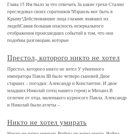
Глава 15 Им было за что отвечать За какие грехи Сталин
преследовал своих соратников?Израиль мог быть в
Крыму!Действовавшие лица глазами знавших их
людейСамая большая опасность незеркального
отображения происшедших событий в том, что они
подобны разговорам, которые
Престол, которого никто не хотел
Престол, которого никто не хотел У убиенного
императора Павла III было четверо сыновей.Двое
старших – погодки: Александр и Константин. И двое
младших:Николай (отец нашего героя) и Михаил.В
отличие от отца, маленького курносого Павла, Александр
и Николай были атлеты –
Никто не хотел умирать
Никто не хотел умирать Войны не хотел никто. Война