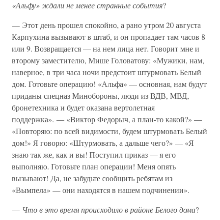
«Альфу» ждали не менее странные события
?
— Этот день прошел спокойно, а рано утром 20 августа
Карпухина вызывают в штаб, и он пропадает там часов 8
или 9. Возвращается — на нем лица нет. Говорит мне и
второму заместителю, Мише Головатову: «Мужики, нам,
наверное, в три часа ночи предстоит штурмовать Белый
дом. Готовьте операцию! «Альфа» — основная, нам будут
приданы спецназ Минобороны, люди из ВДВ, МВД,
бронетехника и будет оказана вертолетная
поддержка». — «Виктор Федорыч, а план-то какой?» —
«Повторяю: по всей видимости, будем штурмовать Белый
дом!» Я говорю: «Штурмовать, а дальше чего?» — «Я
знаю так же, как и вы! Поступил приказ — я его
выполняю. Готовьте план операции! Меня опять
вызывают! Да, не забудьте сообщить ребятам из
«Вымпела» — они находятся в нашем подчинении».
—
Что в это время происходило в районе Белого дома
?