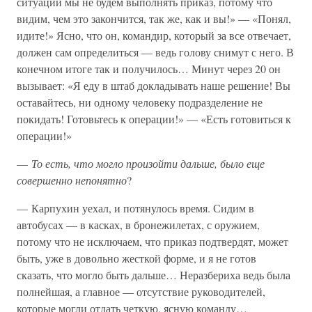
ситуации мы не будем выполнять приказ, потому что
видим, чем это закончится, так же, как и вы!» — «Понял,
идите!» Ясно, что он, командир, который за все отвечает,
должен сам определиться — ведь голову снимут с него. В
конечном итоге так и получилось… Минут через 20 он
вызывает: «Я еду в штаб докладывать наше решение! Вы
оставайтесь, ни одному человеку подразделение не
покидать! Готовьтесь к операции!» — «Есть готовиться к
операции!»
—
То есть, что могло произойти дальше, было еще
совершенно непонятно
?
— Карпухин уехал, и потянулось время. Сидим в
автобусах — в касках, в бронежилетах, с оружием,
потому что не исключаем, что приказ подтвердят, может
быть, уже в довольно жесткой форме, и я не готов
сказать, что могло быть дальше… Неразбериха ведь была
полнейшая, а главное — отсутствие руководителей,
которые могли отдать четкую, ясную команду…