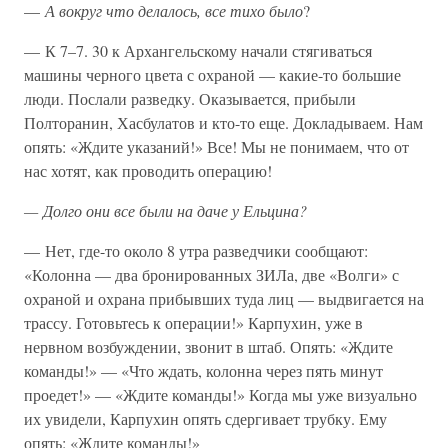
—
А вокруг что делалось, все тихо было
?
— К 7–7. 30 к Архангельскому начали стягиваться
машины черного цвета с охраной — какие-то большие
люди. Послали разведку. Оказывается, прибыли
Полторанин, Хасбулатов и кто-то еще. Докладываем. Нам
опять: «Ждите указаний!» Все! Мы не понимаем, что от
нас хотят, как проводить операцию!
— Долго они все были на даче у Ельцина?
— Нет, где-то около 8 утра разведчики сообщают:
«Колонна — два бронированных ЗИЛа, две «Волги» с
охраной и охрана прибывших туда лиц — выдвигается на
трассу. Готовьтесь к операции!» Карпухин, уже в
нервном возбуждении, звонит в штаб. Опять: «Ждите
команды!» — «Что ждать, колонна через пять минут
проедет!» — «Ждите команды!» Когда мы уже визуально
их увидели, Карпухин опять сдергивает трубку. Ему
опять: «Ждите команды!»