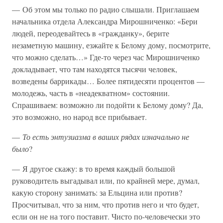
— Об этом мы только по радио слышали. Приглашаем
начальника отдела Александра Мирошниченко: «Бери
людей, переодевайтесь в «гражданку», берите
незаметную машину, езжайте к Белому дому, посмотрите,
что можно сделать…» Где-то через час Мирошниченко
докладывает, что там находятся тысячи человек,
возведены баррикады… Более пятидесяти процентов —
молодежь, часть в «неадекватном» состоянии.
Спрашиваем: возможно ли подойти к Белому дому? Да,
это возможно, но народ все прибывает.
—
То есть энтузиазма в ваших рядах изначально не
было
?
— Я другое скажу: в то время каждый большой
руководитель выгадывал или, по крайней мере, думал,
какую сторону занимать: за Ельцина или против?
Просчитывал, что за ним, что против него и что будет,
если он не на того поставит. Чисто по-человечески это