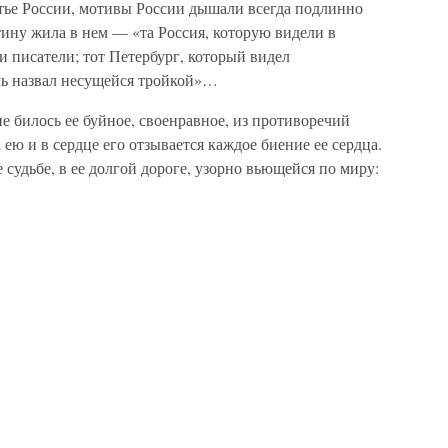
тье России, мотивы России дышали всегда подлинно
ну жила в нем — «та Россия, которую видели в
 писатели; тот Петербург, который видел
оль назвал несущейся тройкой»…
не билось ее буйное, своенравное, из противоречий
ею и в сердце его отзывается каждое биение ее сердца.
е судьбе, в ее долгой дороге, узорно вьющейся по миру: