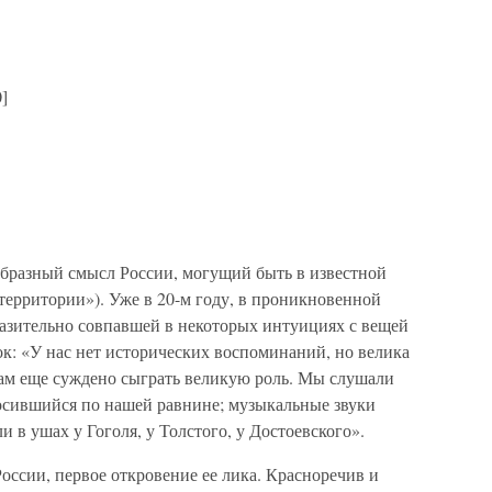
]
образный смысл России, могущий быть в известной
территории»). Уже в 20-м году, в проникновенной
разительно совпавшей в некоторых интуициях с вещей
к: «У нас нет исторических воспоминаний, но велика
ам еще суждено сыграть великую роль. Мы слушали
 носившийся по нашей равнине; музыкальные звуки
 в ушах у Гоголя, у Толстого, у Достоевского».
ссии, первое откровение ее лика. Красноречив и