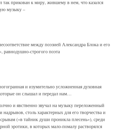
 так прикован к миру, жившему в нем, что казался
ую музыку –
несоответствие между поэзией Александра Блока и его
», равнодушно-строгого поэта
многогранная и изумительно усложненная духовная
, которые он слышал и передал нам…
молчно и явственно звучал на музыку переложенный
 надрывов, столь характерных для его творчества и
срывам («в тайник души проникла плесень»), среди
арной эротики, в которых мало-помалу растворялся