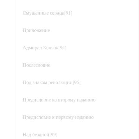
Смущенные сердца[91]
Приложение
Адмирал Колчак[94]
Послесловие
Под знаком революции[95]
Предисловие ко второму изданию
Предисловие к первому изданию
Над бездной[99]