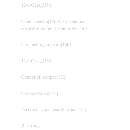
12-й Съезд[154]
Ответ налево[156] (О лояльном
сотрудничестве и Новой России)
О нашей идеологии[160]
13-й Съезд[165]
Основной вопрос[172]
Сменовехизм[173]
Россия на Дальнем Востоке[175]
Два этюда