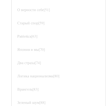
О верности себе[51]
Старый спор[59]
Patriotica[63]
Япония и мы[70]
Два страха[74]
Логика национализма[80]
Врангель[83]
Зеленый шум[88]