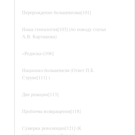
Перерождение большевизма[101]
Наша генеалогия[103] (по поводу статьи
А.В. Карташова)
«Редиска»[106]
Национал-большевизм (Ответ П.Б.
Струве[111] )
Две реакции[113]
Проблема возвращения[118]
Сумерки революции[121] (К