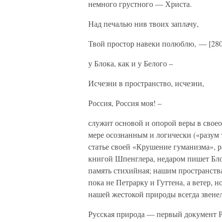
немного грустного — Христа.
Над печалью нив твоих заплачу,
Твой простор навеки полюблю, — [280
у Блока, как и у Белого –
Исчезни в пространство, исчезни,
Россия, Россия моя! –
служит основой и опорой веры в свое
мере осознанным и логически («разум 
статье своей «Крушение гуманизма», 
книгой Шпенглера, недаром пишет Бло
память стихийная; нашим пространств
пока не Петрарку и Гуттена, а ветер,
нашей жестокой природы всегда звенели
Русская природа — первый документ Ро