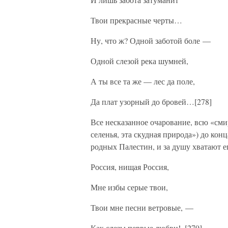
Твои прекрасные черты…
Ну, что ж? Одной заботой боле —
Одной слезой река шумней,
А ты все та же — лес да поле,
Да плат узорный до бровей…[278]
Все несказанное очарование, всю «см
селенья, эта скудная природа») до кон
родных Палестин, и за душу хватают 
Россия, нищая Россия,
Мне избы серые твои,
Твои мне песни ветровые, —
Как слезы первые любви!..[279]