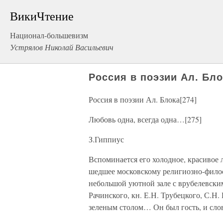
ВикиЧтение
Национал-большевизм
Устрялов Николай Васильевич
Россия в поэзии Ал. Бло
Россия в поэзии Ал. Блока[274]
Любовь одна, всегда одна…[275]
З.Гиппиус
Вспоминается его холодное, красивое л
шедшее московскому религиозно-филос
небольшой уютной зале с врубелевски
Рачинского, кн. Е.Н. Трубецкого, С.Н.
зеленым столом… Он был гость, и сло