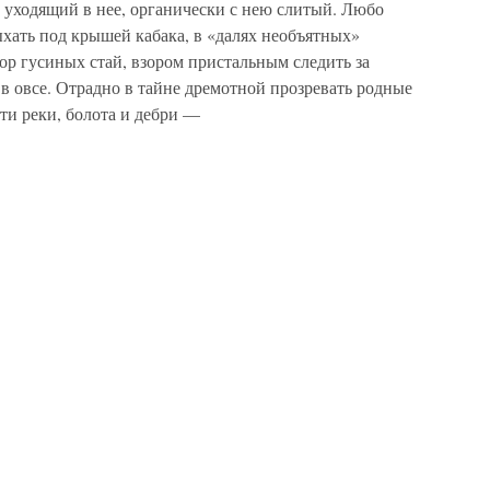
 уходящий в нее, органически с нею слитый. Любо
ыхать под крышей кабака, в «далях необъятных»
ор гусиных стай, взором пристальным следить за
в овсе. Отрадно в тайне дремотной прозревать родные
ти реки, болота и дебри —