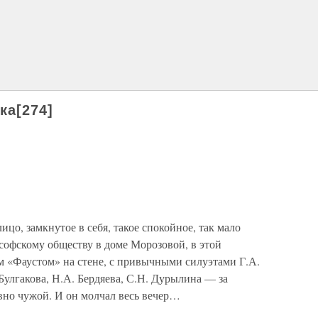
ка[274]
ицо, замкнутое в себя, такое спокойное, так мало
офскому обществу в доме Морозовой, в этой
м «Фаустом» на стене, с привычными силуэтами Г.А.
 Булгакова, Н.А. Бердяева, С.Н. Дурылина — за
вно чужой. И он молчал весь вечер…