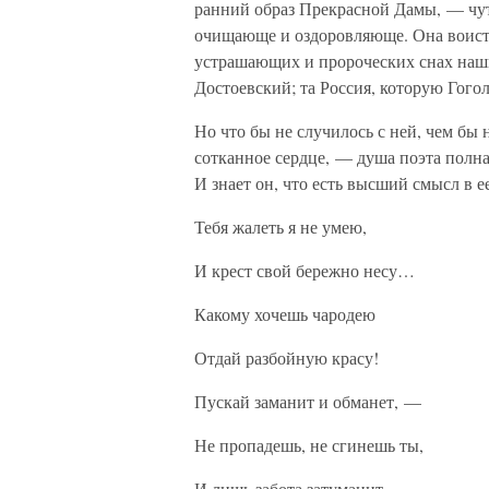
ранний образ Прекрасной Дамы, — чу
очищающе и оздоровляюще. Она воисти
устрашающих и пророческих снах наши
Достоевский; та Россия, которую Гог
Но что бы не случилось с ней, чем бы 
сотканное сердце, — душа поэта полна 
И знает он, что есть высший смысл в е
Тебя жалеть я не умею,
И крест свой бережно несу…
Какому хочешь чародею
Отдай разбойную красу!
Пускай заманит и обманет, —
Не пропадешь, не сгинешь ты,
И лишь забота затуманит