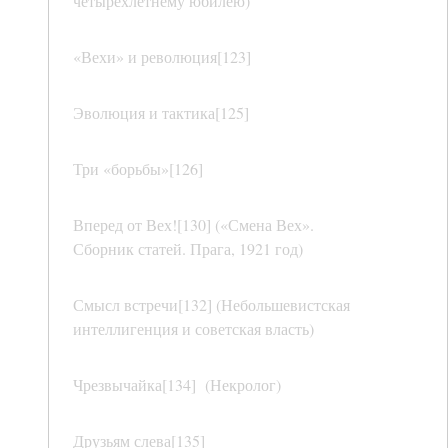
четырехлетнему юбилею)
«Вехи» и революция[123]
Эволюция и тактика[125]
Три «борьбы»[126]
Вперед от Вех![130] («Смена Вех».
Сборник статей. Прага, 1921 год)
Смысл встречи[132] (Небольшевистская
интеллигенция и советская власть)
Чрезвычайка[134] (Некролог)
Друзьям слева[135]