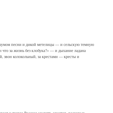
с шумом песни и дикой метелицы — и сельскую темную
и что за жизнь без клобука?» — и дыхание ладана
, звон колокольный, за крестами — кресты и
поэт и тихую Россию молитв, крестов, восковых