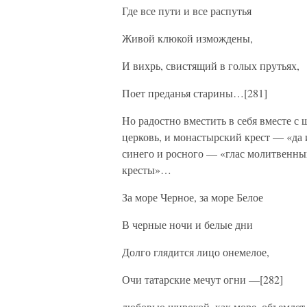
Где все пути и все распутья
Живой клюкой измождены,
И вихрь, свистящий в голых прутьях,
Поет преданья старины…[281]
Но радостно вместить в себя вместе 
церковь, и монастырский крест — «да 
синего и росного — «глас молитвенный
кресты»…
За море Черное, за море Белое
В черные ночи и белые дни
Долго глядится лицо онемелое,
Очи татарские мечут огни —[282]
любовью широкой, как море, объемлет 