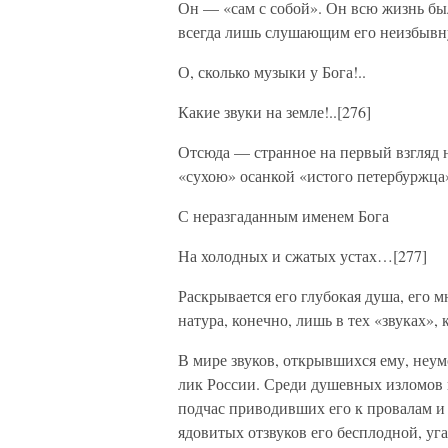
Он — «сам с собой». Он всю жизнь был
всегда лишь слушающим его неизбывн
О, сколько музыки у Бога!..
Какие звуки на земле!..[276]
Отсюда — странное на первый взгляд 
«сухою» осанкой «истого петербуржца
С неразгаданным именем Бога
На холодных и сжатых устах…[277]
Раскрывается его глубокая душа, его 
натура, конечно, лишь в тех «звуках»
В мире звуков, открывшихся ему, неу
лик России. Среди душевных изломов и
подчас приводивших его к провалам и 
ядовитых отзвуков его бесплодной, уг