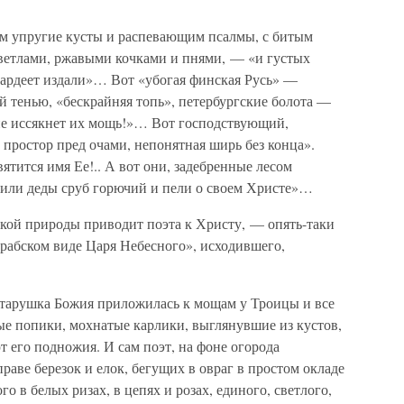
щим упругие кусты и распевающим псалмы, с битым
ветлами, ржавыми кочками и пнями, — «и густых
зардеет издали»… Вот «убогая финская Русь» —
 тенью, «бескрайняя топь», петербургские болота —
 не иссякнет их мощь!»… Вот господствующий,
ростор пред очами, непонятная ширь без конца».
ятится имя Ее!.. А вот они, задебренные лесом
убили деды сруб горючий и пели о своем Христе»…
сской природы приводит поэта к Христу, — опять-таки
 рабском виде Царя Небесного», исходившего,
 старушка Божия приложилась к мощам у Троицы и все
ые попики, мохнатые карлики, выглянувшие из кустов,
т его подножия. И сам поэт, на фоне огорода
раве березок и елок, бегущих в овраг в простом окладе
о в белых ризах, в цепях и розах, единого, светлого,