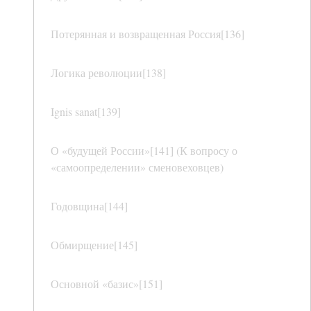
Потерянная и возвращенная Россия[136]
Логика революции[138]
Ignis sanat[139]
О «будущей России»[141] (К вопросу о
«самоопределении» сменовеховцев)
Годовщина[144]
Обмирщение[145]
Основной «базис»[151]