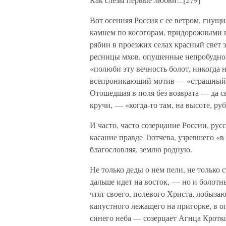
Вот осенняя Россия с ее ветром, гну
камнем по косогорам, придорожными 
рябин в проезжих селах красный свет 
ресницы мхов, опушенные непробудной
«полюби эту вечность болот, никогда
всепроникающий мотив — «страшный п
Отошедшая в поля без возврата — да св
кручи, — «когда-то там, на высоте, р
И часто, часто созерцание России, ру
касание правде Тютчева, узревшего «в
благословляя, землю родную.
Не только деды о нем пели, не только
дальше идет на восток, — но и болотн
чтят своего, полевого Христа, лобызаю
капустного лежащего на пригорке, в оп
синего неба — созерцает Агнца Кротког