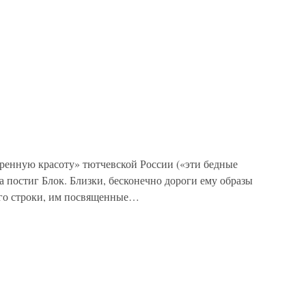
иренную красоту» тютчевской России («эти бедные
ца постиг Блок. Близки, бесконечно дороги ему образы
его строки, им посвященные…