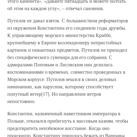
этого кабинета». «Давайте пятнадцать и можете болтать
об этом на каждом углу», – отвечал сановник.
Путилов не давал взяток. С большинством реформаторов
из окружения Константина его соединяли годы дружбы.
К управляющему морского министерства Краббе,
крупнейшему в Европе коллекционеру непристойных
картинок и пикантных предметов, Путилов не приходил
без специфического сувенира для его собрания. С
адмиралами Поповым и Лисовским они делились
воспоминаниями о временах, совместно проведенных в
Морском корпусе. Путилов мчался в своих деловых
начинаниях, как парусник, которому способствует
попутный ветер[17]. Но направление ветров
непостоянно.
Константин, назначенный наместником императора в
Польше, отказался прибегнуть к массовым казням, чтобы
предотвратить неизбежное восстание. Когда оно
произошло, Константину пришлось бежать из Варшавы.