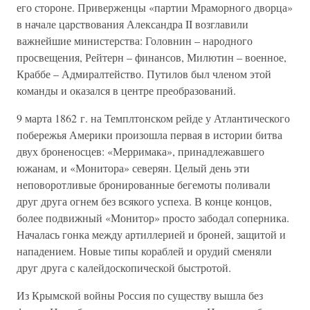
его стороне. Приверженцы «партии Мраморного дворца»
в начале царствования Александра II возглавили
важнейшие министерства: Головнин – народного
просвещения, Рейтерн – финансов, Милютин – военное,
Краббе – Адмиралтейство. Путилов был членом этой
команды и оказался в центре преобразований.
9 марта 1862 г. на Темплтонском рейде у Атлантического
побережья Америки произошла первая в истории битва
двух броненосцев: «Мерримака», принадлежавшего
южанам, и «Монитора» северян. Целый день эти
неповоротливые бронированные бегемоты поливали
друг друга огнем без всякого успеха. В конце концов,
более подвижный «Монитор» просто забодал соперника.
Началась гонка между артиллерией и броней, защитой и
нападением. Новые типы кораблей и орудий сменяли
друг друга с калейдоскопической быстротой.
Из Крымской войны Россия по существу вышла без