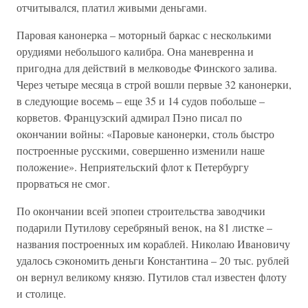
отчитывался, платил живыми деньгами.
Паровая канонерка – моторный баркас с несколькими
орудиями небольшого калибра. Она маневренна и
пригодна для действий в мелководье Финского залива.
Через четыре месяца в строй вошли первые 32 канонерки,
в следующие восемь – еще 35 и 14 судов побольше –
корветов. Французский адмирал Пэно писал по
окончании войны: «Паровые канонерки, столь быстро
построенные русскими, совершенно изменили наше
положение». Неприятельский флот к Петербургу
прорваться не смог.
По окончании всей эпопеи строительства заводчики
подарили Путилову серебряный венок, на 81 листке –
названия построенных им кораблей. Николаю Ивановичу
удалось сэкономить деньги Константина – 20 тыс. рублей
он вернул великому князю. Путилов стал известен флоту
и столице.