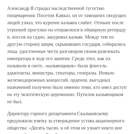
Александр II страдал наследственной тугостью
пищеварения. Посетив Кавказ, он от тамошних сведущих
людей узнал, что курение кальяна слабит. Отныне после
утренней прогулки он отправлялся в обширную ретираду
и, воссев на судно, закуривал кальян. Между тем по
другую сторону ширм, скрывавших государя, собирались
лица, удостоенные чести разговором своим развлекать
императора в ходе его занятия. Среди этих, как их
называли в свете, «кальянщиков» были флигель-
адъютанты, министры, сенаторы, генералы. Немало
железнодорожных концессий, орденов, выгодных
назначений получено было именно теми, кто имел доступ
на эту экзотическую церемонию. Путилов кальянщиком
не был.
Директору горного департамента Скальковскому
предложили взятку за утверждение устава акционерного
общества: «Десять тысяч, и об этом не узнает никто вне