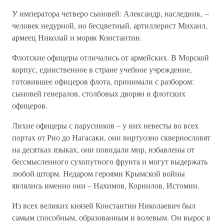
У императора четверо сыновей: Александр, наследник, –
человек недурной, но бесцветный, артиллерист Михаил,
армеец Николай и моряк Константин.
Флотские офицеры отличались от армейских. В Морской
корпус, единственное в стране учебное учреждение,
готовившее офицеров флота, принимали с разбором:
сыновей генералов, столбовых дворян и флотских
офицеров.
Лихие офицеры с парусников – у них невесты во всех
портах от Рио до Нагасаки, они виртуозно сквернословят
на десятках языках, они повидали мир, избавлены от
бессмысленного сухопутного фрунта и могут выдержать
любой шторм. Недаром героями Крымской войны
являлись именно они – Нахимов, Корнилов, Истомин.
Из всех великих князей Константин Николаевич был
самым способным, образованным и волевым. Он вырос в