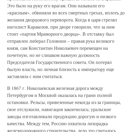
Это было на руку его врагам. Они называли его
«красным», обвиняли во всех смертных грехах, вплоть до
желания дворцового переворота. Когда в царя стрелял
нигилист Каракозов, при дворе говорили, что за ним
стоит «партия Мраморного дворца». В отставку был
отправлен либерал Головнин – правая рука великого
князя, сам Константин Николаевич перемещен на
почетную, но не слишком важную должность
Председателя Государственного совета. Он потерял
былую власть, но личная близость к императору еще
заставляла с ним считаться.
В 1867 г. Николаевская железная дорога между
Петербургом и Москвой оказалась на грани полной
остановки. Рельсы, привезенные некогда из-за границы,
свое отслужили, навигация закончилась; уральские
заводы изготавливали продукцию дорогую и низкого
качества. Между тем, Россию охватила лихорадка
железнодорожного строительства, дело это считалось