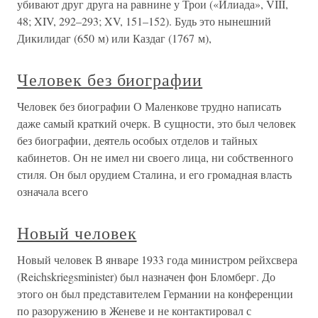
убивают друг друга на равнине у Трои («Илиада», VIII,
48; XIV, 292–293; XV, 151–152). Будь это нынешний
Дикилидаг (650 м) или Каздаг (1767 м),
Человек без биографии
Человек без биографии О Маленкове трудно написать
даже самый краткий очерк. В сущности, это был человек
без биографии, деятель особых отделов и тайных
кабинетов. Он не имел ни своего лица, ни собственного
стиля. Он был орудием Сталина, и его громадная власть
означала всего
Новый человек
Новый человек В январе 1933 года министром рейхсвера
(Reichskriegsminister) был назначен фон Бломберг. До
этого он был представителем Германии на конференции
по разоружению в Женеве и не контактировал с