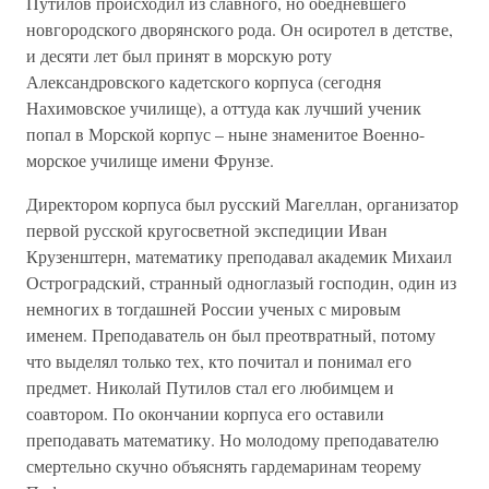
Путилов происходил из славного, но обедневшего
новгородского дворянского рода. Он осиротел в детстве,
и десяти лет был принят в морскую роту
Александровского кадетского корпуса (сегодня
Нахимовское училище), а оттуда как лучший ученик
попал в Морской корпус – ныне знаменитое Военно-
морское училище имени Фрунзе.
Директором корпуса был русский Магеллан, организатор
первой русской кругосветной экспедиции Иван
Крузенштерн, математику преподавал академик Михаил
Остроградский, странный одноглазый господин, один из
немногих в тогдашней России ученых с мировым
именем. Преподаватель он был преотвратный, потому
что выделял только тех, кто почитал и понимал его
предмет. Николай Путилов стал его любимцем и
соавтором. По окончании корпуса его оставили
преподавать математику. Но молодому преподавателю
смертельно скучно объяснять гардемаринам теорему