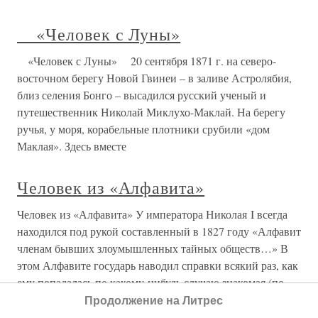
«Человек с Луны»
«Человек с Луны» 20 сентября 1871 г. на северо-
восточном берегу Новой Гвинеи – в заливе Астролябия,
близ селения Бонго – высадился русский ученый и
путешественник Николай Миклухо-Маклай. На берегу
ручья, у моря, корабельные плотники срубили «дом
Маклая». Здесь вместе
Человек из «Алфавита»
Человек из «Алфавита» У императора Николая I всегда
находился под рукой составленный в 1827 году «Алфавит
членам бывших злоумышленных тайных обществ…» В
этом Алфавите государь наводил справки всякий раз, как
ему попадалась по какому-нибудь случаю знакомая (по
«делу 14
Продолжение на Литрес