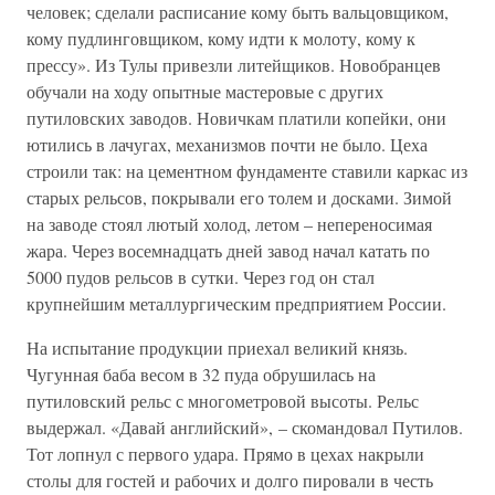
человек; сделали расписание кому быть вальцовщиком,
кому пудлинговщиком, кому идти к молоту, кому к
прессу». Из Тулы привезли литейщиков. Новобранцев
обучали на ходу опытные мастеровые с других
путиловских заводов. Новичкам платили копейки, они
ютились в лачугах, механизмов почти не было. Цеха
строили так: на цементном фундаменте ставили каркас из
старых рельсов, покрывали его толем и досками. Зимой
на заводе стоял лютый холод, летом – непереносимая
жара. Через восемнадцать дней завод начал катать по
5000 пудов рельсов в сутки. Через год он стал
крупнейшим металлургическим предприятием России.
На испытание продукции приехал великий князь.
Чугунная баба весом в 32 пуда обрушилась на
путиловский рельс с многометровой высоты. Рельс
выдержал. «Давай английский», – скомандовал Путилов.
Тот лопнул с первого удара. Прямо в цехах накрыли
столы для гостей и рабочих и долго пировали в честь