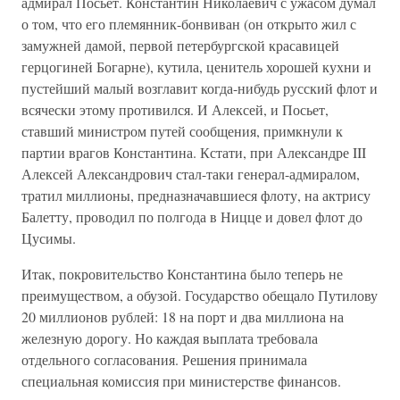
адмирал Посьет. Константин Николаевич с ужасом думал
о том, что его племянник-бонвиван (он открыто жил с
замужней дамой, первой петербургской красавицей
герцогиней Богарне), кутила, ценитель хорошей кухни и
пустейший малый возглавит когда-нибудь русский флот и
всячески этому противился. И Алексей, и Посьет,
ставший министром путей сообщения, примкнули к
партии врагов Константина. Кстати, при Александре III
Алексей Александрович стал-таки генерал-адмиралом,
тратил миллионы, предназначавшиеся флоту, на актрису
Балетту, проводил по полгода в Ницце и довел флот до
Цусимы.
Итак, покровительство Константина было теперь не
преимуществом, а обузой. Государство обещало Путилову
20 миллионов рублей: 18 на порт и два миллиона на
железную дорогу. Но каждая выплата требовала
отдельного согласования. Решения принимала
специальная комиссия при министерстве финансов.