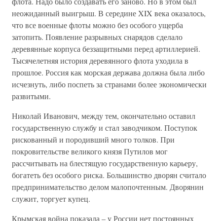
флота. Надо было создавать его заново. Но в этом был
неожиданный выигрыш. В середине XIX века оказалось,
что все военные флоты можно без особого ущерба
затопить. Появление разрывных снарядов сделало
деревянные корпуса беззащитными перед артиллерией.
Тысячелетняя история деревянного флота уходила в
прошлое. Россия как морская держава должна была либо
исчезнуть, либо поспеть за странами более экономически
развитыми.
Николай Иванович, между тем, окончательно оставил
государственную службу и стал заводчиком. Поступок
рискованный и породивший много толков. При
покровительстве великого князя Путилов мог
рассчитывать на блестящую государственную карьеру,
богатеть без особого риска. Большинство дворян считало
предпринимательство делом малопочтенным. Дворянин
служит, торгует купец.
Крымская война показала – у России нет постоянных