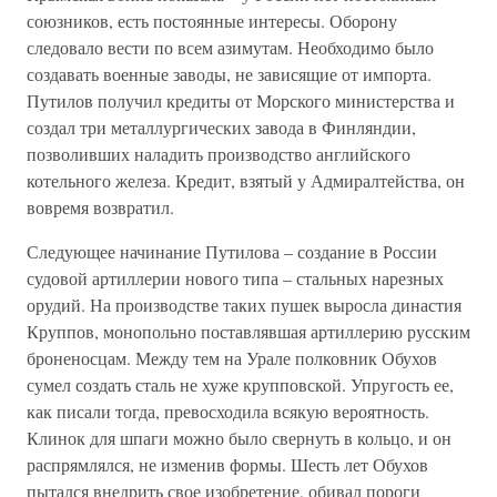
союзников, есть постоянные интересы. Оборону
следовало вести по всем азимутам. Необходимо было
создавать военные заводы, не зависящие от импорта.
Путилов получил кредиты от Морского министерства и
создал три металлургических завода в Финляндии,
позволивших наладить производство английского
котельного железа. Кредит, взятый у Адмиралтейства, он
вовремя возвратил.
Следующее начинание Путилова – создание в России
судовой артиллерии нового типа – стальных нарезных
орудий. На производстве таких пушек выросла династия
Круппов, монопольно поставлявшая артиллерию русским
броненосцам. Между тем на Урале полковник Обухов
сумел создать сталь не хуже крупповской. Упругость ее,
как писали тогда, превосходила всякую вероятность.
Клинок для шпаги можно было свернуть в кольцо, и он
распрямлялся, не изменив формы. Шесть лет Обухов
пытался внедрить свое изобретение, обивал пороги