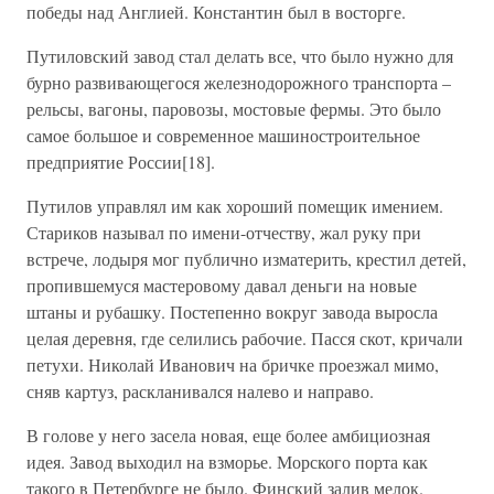
победы над Англией. Константин был в восторге.
Путиловский завод стал делать все, что было нужно для
бурно развивающегося железнодорожного транспорта –
рельсы, вагоны, паровозы, мостовые фермы. Это было
самое большое и современное машиностроительное
предприятие России[18].
Путилов управлял им как хороший помещик имением.
Стариков называл по имени-отчеству, жал руку при
встрече, лодыря мог публично изматерить, крестил детей,
пропившемуся мастеровому давал деньги на новые
штаны и рубашку. Постепенно вокруг завода выросла
целая деревня, где селились рабочие. Пасся скот, кричали
петухи. Николай Иванович на бричке проезжал мимо,
сняв картуз, раскланивался налево и направо.
В голове у него засела новая, еще более амбициозная
идея. Завод выходил на взморье. Морского порта как
такого в Петербурге не было. Финский залив мелок.