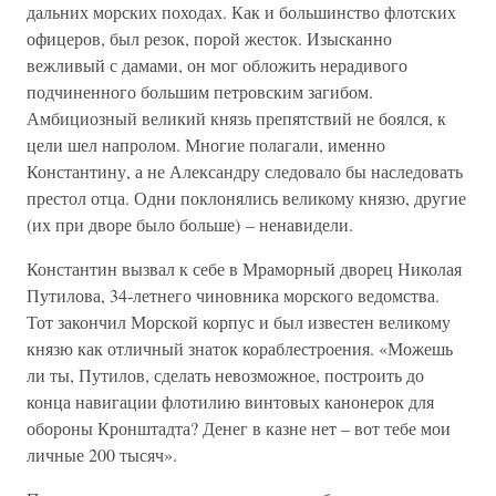
дальних морских походах. Как и большинство флотских
офицеров, был резок, порой жесток. Изысканно
вежливый с дамами, он мог обложить нерадивого
подчиненного большим петровским загибом.
Амбициозный великий князь препятствий не боялся, к
цели шел напролом. Многие полагали, именно
Константину, а не Александру следовало бы наследовать
престол отца. Одни поклонялись великому князю, другие
(их при дворе было больше) – ненавидели.
Константин вызвал к себе в Мраморный дворец Николая
Путилова, 34-летнего чиновника морского ведомства.
Тот закончил Морской корпус и был известен великому
князю как отличный знаток кораблестроения. «Можешь
ли ты, Путилов, сделать невозможное, построить до
конца навигации флотилию винтовых канонерок для
обороны Кронштадта? Денег в казне нет – вот тебе мои
личные 200 тысяч».