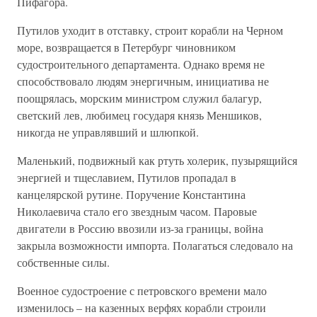
Пифагора.
Путилов уходит в отставку, строит корабли на Черном
море, возвращается в Петербург чиновником
судостроительного департамента. Однако время не
способствовало людям энергичным, инициатива не
поощрялась, морским министром служил балагур,
светский лев, любимец государя князь Меншиков,
никогда не управлявший и шлюпкой.
Маленький, подвижный как ртуть холерик, пузырящийся
энергией и тщеславием, Путилов пропадал в
канцелярской рутине. Поручение Константина
Николаевича стало его звездным часом. Паровые
двигатели в Россию ввозили из-за границы, война
закрыла возможности импорта. Полагаться следовало на
собственные силы.
Военное судостроение с петровского времени мало
изменилось – на казенных верфях корабли строили