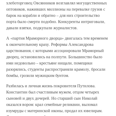
хлеботорговец Овсянников возглавлял могущественных
оптовиков, наживших миллионы на перевалке грузов с
барок на корабли и обратно – для них строительство
порта было смерти подобно. Конкуренты интриговали,
давали взятки, подкупали журналистов.
А «партия Мраморного дворца» двигалась тем временем
к окончательному краху. Реформы Александрова
царствования, с которыми ассоциировали Мраморный
дворец, остановились на полпути. Большинство было
ими недовольно – крестьяне нищали, помещики
разорялись, студенты распространяли крамолу, бросали
бомбы, грозили мужицким бунтом.
Разбилась и личная жизнь покровителя Путилова.
Константин был счастливым мужем, отцом четырех
сыновей и двух дочерей. Но старший сын Николай
оказался вором: крал семейные реликвии, выломал
изумруды с материнской иконы, продал их ювелирам.