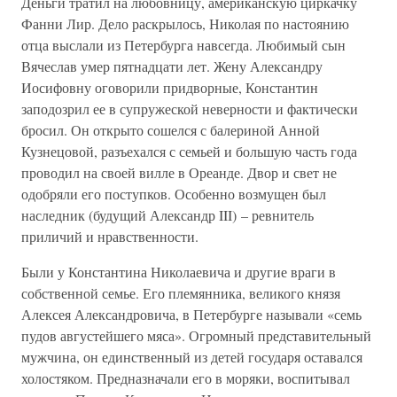
Деньги тратил на любовницу, американскую циркачку
Фанни Лир. Дело раскрылось, Николая по настоянию
отца выслали из Петербурга навсегда. Любимый сын
Вячеслав умер пятнадцати лет. Жену Александру
Иосифовну оговорили придворные, Константин
заподозрил ее в супружеской неверности и фактически
бросил. Он открыто сошелся с балериной Анной
Кузнецовой, разъехался с семьей и большую часть года
проводил на своей вилле в Ореанде. Двор и свет не
одобряли его поступков. Особенно возмущен был
наследник (будущий Александр III) – ревнитель
приличий и нравственности.
Были у Константина Николаевича и другие враги в
собственной семье. Его племянника, великого князя
Алексея Александровича, в Петербурге называли «семь
пудов августейшего мяса». Огромный представительный
мужчина, он единственный из детей государя оставался
холостяком. Предназначали его в моряки, воспитывал