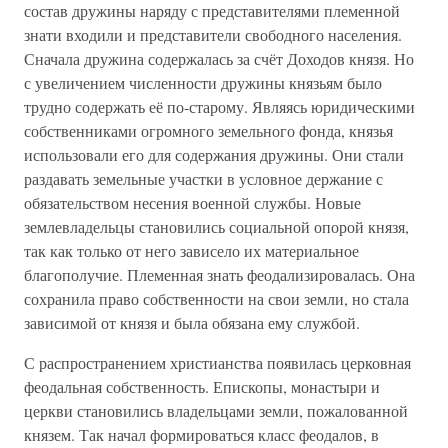
состав дружины наряду с представителями племенной
знати входили и представители свободного населения.
Сначала дружина содержалась за счёт Доходов князя. Но
с увеличением численности дружины князьям было
трудно содержать её по-старому. Являясь юридическими
собственниками огромного земельного фонда, князья
использовали его для содержания дружины. Они стали
раздавать земельные участки в условное держание с
обязательством несения военной службы. Новые
землевладельцы становились социальной опорой князя,
так как только от него зависело их материальное
благополучие. Племенная знать феодализировалась. Она
сохранила право собственности на свои земли, но стала
зависимой от князя и была обязана ему службой.
С распространением христианства появилась церковная
феодальная собственность. Епископы, монастыри и
церкви становились владельцами земли, пожалованной
князем. Так начал формироваться класс феодалов, в