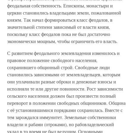
феодальная собственность. Епископы, монастыри и
церкви становились владельцами земли, пожалованной
князем. Так начал формироваться класс феодалов, в
значительной степени зависимый от власти князя,
поскольку класс феодалов пока не был достаточно
экономически мощным, чтобы ограничить его власть.
С развитием феодального землевладения изменилось и
правовое положение свободного населения,
сохранившего общинный строй. Свободные люди
становились зависимыми от землевладельцев, которым
они уплачивали разные оброки и денежные взносы и
исполняли те или другие повинности. Рост зависимости
сельского населения должен был произвести полный
переворот в положении свободных общинников. Община
с её установившимися порядками сохранилась. Вместе с
тем зарождался иммунитет. Земельные собственники
владели и рабами (отроками), но рабовладельческий
уклад в то время не был ведущим. Основными