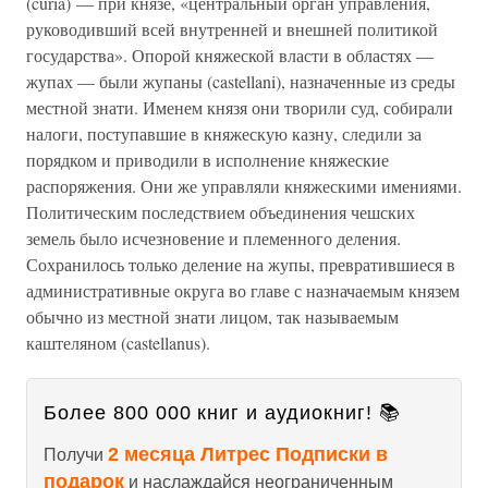
(curia) — при князе, «центральный орган управления,
руководивший всей внутренней и внешней политикой
государства». Опорой княжеской власти в областях —
жупах — были жупаны (castellani), назначенные из среды
местной знати. Именем князя они творили суд, собирали
налоги, поступавшие в княжескую казну, следили за
порядком и приводили в исполнение княжеские
распоряжения. Они же управляли княжескими имениями.
Политическим последствием объединения чешских
земель было исчезновение и племенного деления.
Сохранилось только деление на жупы, превратившиеся в
административные округа во главе с назначаемым князем
обычно из местной знати лицом, так называемым
каштеляном (castellanus).
Более 800 000 книг и аудиокниг! 📚
2 месяца Литрес Подписки в
Получи
подарок
и наслаждайся неограниченным