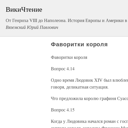
ВикиЧтение
От Генриха VIII до Наполеона. История Европы и Америки в 
Вяземский Юрий Павлович
Фаворитки короля
Фаворитки короля
Вопрос 4.14
Одно время Людовик XIV был влюблен 
говоря, деликатная ситуация.
Что предложила королю графиня Суас
Вопрос 4.15
Когда у Людовика начался роман с го
супруга короля, королева Франции Мар