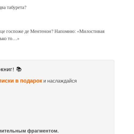
два табурета?
лнце госпоже де Ментенон? Напомню: «Милостивая
лько то…»
книг! 📚
писки в подарок
и наслаждайся
омительным фрагментом.