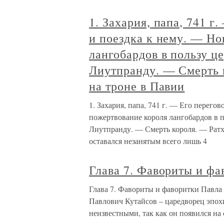
1. Захария, папа, 741 
и поездка к нему. — Но
лангобардов в пользу ц
Лиутпранду. — Смерть 
на троне в Павии
1. Захария, папа, 741 г. — Его перего
пожертвование короля лангобардов в п
Лиутпранду. — Смерть короля. — Ратх
оставался незанятым всего лишь 4
Глава 7. Фавориты и фа
Глава 7. Фавориты и фаворитки Павла 
Павлович Кутайсов – царедворец эпохи
неизвестными, так как он появился на 