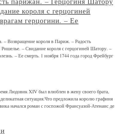
сть парижан. – Герцогиня Шатору
дание короля с герцогиней
врагам герцогини. – Ее
а. – Возвращение короля в Париж. – Радость
 Ришелье. – Свидание короля с герцогиней Шатору. –
лезнь. – Ее смерть. 1 ноября 1744 года город Фрейбург
емя Людовик XIV был влюблен в жену своего брата,
 деликатная ситуация.Что предложила королю графиня
вика начался роман с госпожой Франсуазой-Атенаис де
ки