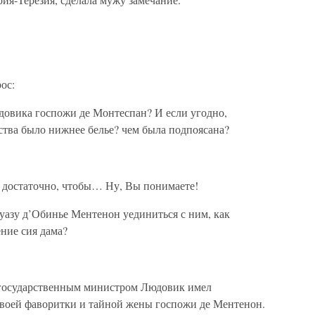
ос:
довика госпожи де Монтеспан? И если угодно,
ества было нижнее белье? чем была подпоясана?
 достаточно, чтобы… Ну, Вы понимаете!
уазу д’Обинье Ментенон уединиться с ним, как
ние сия дама?
государственным министром Людовик имел
воей фаворитки и тайной жены госпожи де Ментенон.