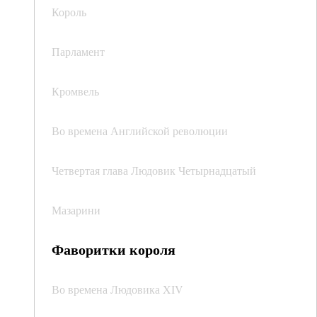
Король
Парламент
Кромвель
Во времена Английской революции
Четвертая глава Людовик Четырнадцатый
Мазарини
Фаворитки короля
Во времена Людовика XIV