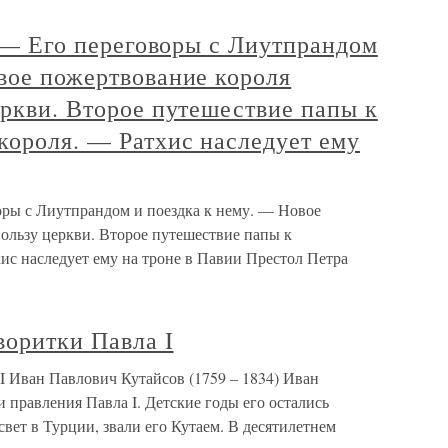
г. — Его переговоры с Лиутпрандом
вое пожертвование короля
еркви. Второе путешествие папы к
короля. — Ратхис наследует ему
воры с Лиутпрандом и поездка к нему. — Новое
ользу церкви. Второе путешествие папы к
ис наследует ему на троне в Павии Престол Петра
воритки Павла I
I Иван Павлович Кутайсов (1759 – 1834) Иван
 правления Павла I. Детские годы его остались
свет в Турции, звали его Кутаем. В десятилетнем