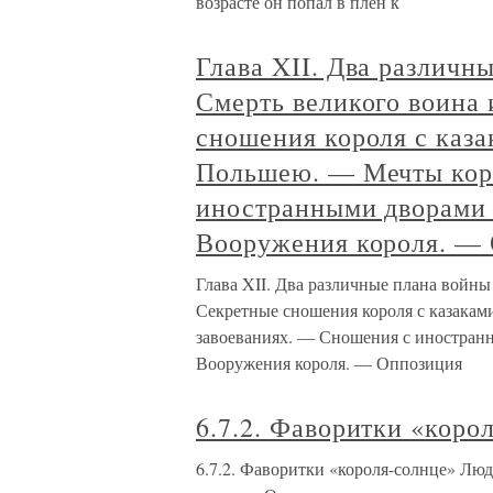
возрасте он попал в плен к
Глава XII. Два различн
Смерть великого воина 
сношения короля с каз
Польшею. — Мечты коро
иностранными дворами 
Вооружения короля. — 
Глава XII. Два различные плана войны
Секретные сношения короля с казака
завоеваниях. — Сношения с иностран
Вооружения короля. — Оппозиция
6.7.2. Фаворитки «кор
6.7.2. Фаворитки «короля-солнце» Лю