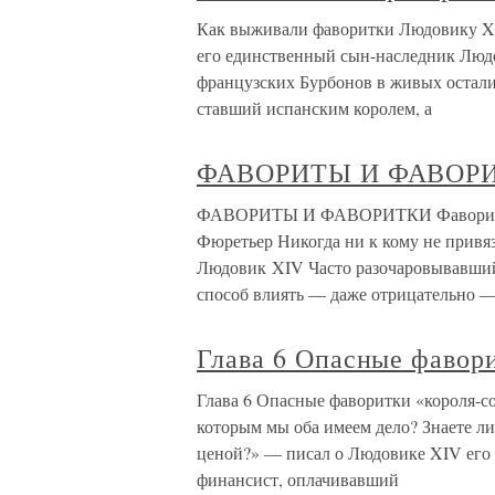
Как выживали фаворитки Людовику XIV 
его единственный сын-наследник Люд
французских Бурбонов в живых остали
ставший испанским королем, а
ФАВОРИТЫ И ФАВОР
ФАВОРИТЫ И ФАВОРИТКИ Фаворит: П
Фюретьер Никогда ни к кому не привя
Людовик XIV Часто разочаровывавший
способ влиять — даже отрицательно —
Глава 6 Опасные фавор
Глава 6 Опасные фаворитки «короля-сол
которым мы оба имеем дело? Знаете л
ценой?» — писал о Людовике XIV его
финансист, оплачивавший