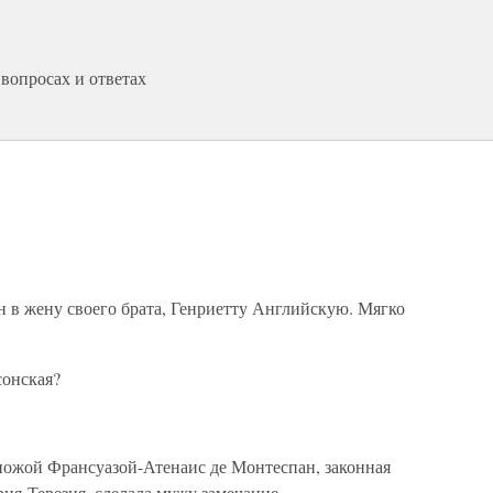
вопросах и ответах
в жену своего брата, Генриетту Английскую. Мягко
сонская?
спожой Франсуазой-Атенаис де Монтеспан, законная
ия-Терезия, сделала мужу замечание.