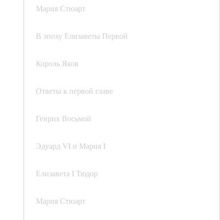
Мария Стюарт
В эпоху Елизаветы Первой
Король Яков
Ответы к первой главе
Генрих Восьмой
Эдуард VI и Мария I
Елизавета I Тюдор
Мария Стюарт