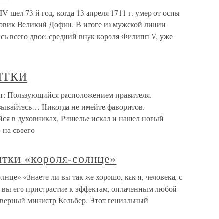
шел 73 й год, когда 13 апреля 1711 г. умер от оспы
овик Великий Дофин. В итоге из мужской линии
сь всего двое: средний внук короля Филипп V, уже
ИТКИ
ользующийся расположением правителя.
зывайтесь… Никогда не имейте фаворитов.
ся в духовниках, Ришелье искал и нашел новый
 на своего
итки «короля-солнце»
нце» «Знаете ли вы так же хорошо, как я, человека, с
и вы его пристрастие к эффектам, оплаченным любой
 верный министр Кольбер. Этот гениальный