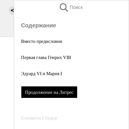
Поиск
Содержание
Вместо предисловия
Первая глава Генрих VIII
Эдуард VI и Мария I
Продолжение на Литрес
Елизавета I Тюдор