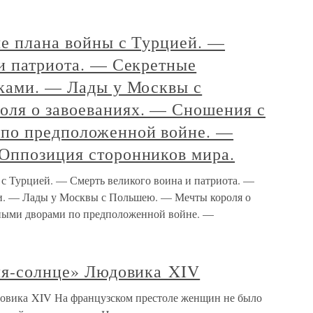
ые плана войны с Турцией. —
и патриота. — Секретные
аками. — Лады у Москвы с
ля о завоеваниях. — Сношения с
по предположенной войне. —
Оппозиция сторонников мира.
 с Турцией. — Смерть великого воина и патриота. —
ми. — Лады у Москвы с Польшею. — Мечты короля о
ными дворами по предположенной войне. —
оля-солнце» Людовика XIV
довика XIV На французском престоле женщин не было