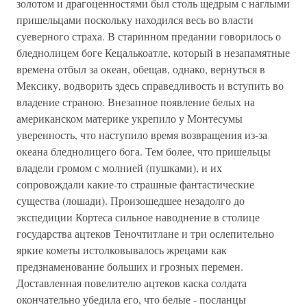
золотом и драгоценностями был столь щедрым с наглыми
пришельцами поскольку находился весь во власти
суеверного страха. В старинном предании говорилось о
бледнолицем боге Кецалькоатле, который в незапамятные
времена отбыл за океан, обещав, однако, вернуться в
Мексику, водворить здесь справедливость и вступить во
владение страною. Внезапное появление белых на
американском материке укрепило у Монтесумы
уверенность, что наступило время возвращения из-за
океана бледнолицего бога. Тем более, что пришельцы
владели громом с молнией (пушками), и их
сопровождали какие-то страшные фантастические
существа (лошади). Произошедшее незадолго до
экспедиции Кортеса сильное наводнение в столице
государства ацтеков Теночтитлане и три ослепительно
яркие кометы истолковывалось жрецами как
предзнаменование больших и грозных перемен.
Доставленная повелителю ацтеков каска солдата
окончательно убедила его, что белые - посланцы