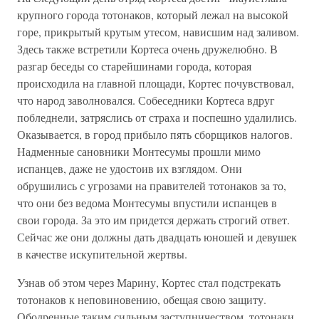
крупного города тотонаков, который лежал на высокой
горе, прикрытый крутым утесом, нависшим над заливом.
Здесь также встретили Кортеса очень дружелюбно. В
разгар беседы со старейшинами города, которая
происходила на главной площади, Кортес почувствовал,
что народ заволновался. Собеседники Кортеса вдруг
побледнели, затряслись от страха и поспешно удалились.
Оказывается, в город прибыло пять сборщиков налогов.
Надменные сановники Монтесумы прошли мимо
испанцев, даже не удостоив их взглядом. Они
обрушились с угрозами на правителей тотонаков за то,
что они без ведома Монтесумы впустили испанцев в
свои города. За это им придется держать строгий ответ.
Сейчас же они должны дать двадцать юношей и девушек
в качестве искупительной жертвы.
Узнав об этом через Марину, Кортес стал подстрекать
тотонаков к неповиновению, обещая свою защиту.
Ободренные таким сильным заступничеством, тотонаки