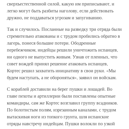
сверхъестественной силой, какую им приписывают, и
легко могут быть разбиты наголову, если действовать
дружно, не поддаваться угрозам и запугиванию.
Так и случилось. Посланные на разведку три отряда были
стремительно атакованы и с трудом пробились обратно в
лагерь, понеся большие потери. Ободренные
перебежчиком, индейцы решили уничтожить испанцев,
ни одного не выпустить живым. Узнав от пленных, что
совет вождей принял решение атаковать испанцев,
Кортес решил захватить инициативу в свои руки. «Мы
будем наступать, а не обороняться», заявил он войскам.
С кораблей доставили на берег пушки и лошадей. Во
главе пехоты и артиллерии были поставлены опытные
командиры, сам же Кортес возглавил группу всадников.
По болотистым полям, изрезанным каналами, с трудом
вытаскивая ноги из топкого грунта, шля испанские
отряды навстречу индейцам. Пушки волокли по узкой