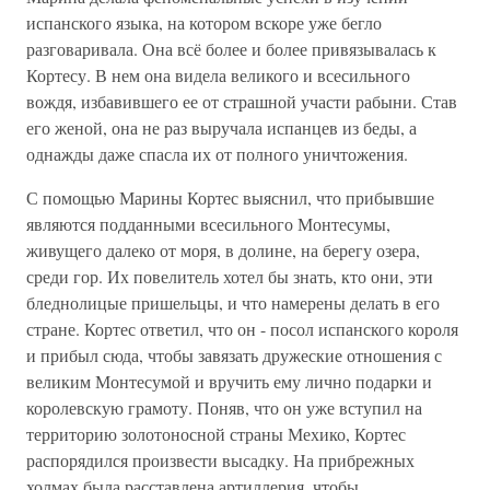
испанского языка, на котором вскоре уже бегло
разговаривала. Она всё более и более привязывалась к
Кортесу. В нем она видела великого и всесильного
вождя, избавившего ее от страшной участи рабыни. Став
его женой, она не раз выручала испанцев из беды, а
однажды даже спасла их от полного уничтожения.
С помощью Марины Кортес выяснил, что прибывшие
являются подданными всесильного Монтесумы,
живущего далеко от моря, в долине, на берегу озера,
среди гор. Их повелитель хотел бы знать, кто они, эти
бледнолицые пришельцы, и что намерены делать в его
стране. Кортес ответил, что он - посол испанского короля
и прибыл сюда, чтобы завязать дружеские отношения с
великим Монтесумой и вручить ему лично подарки и
королевскую грамоту. Поняв, что он уже вступил на
территорию золотоносной страны Мехико, Кортес
распорядился произвести высадку. На прибрежных
холмах была расставлена артиллерия, чтобы