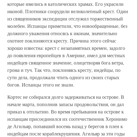
которые имелись в католических храмах. Его украсили
иконой. Плотники соорудили великолепный крест. Один
из священников экспедиции отслужил торжественный
молебен. Испанцы приметили, что новообращенные, без
должного уважения относясь к иконам, значительно
охотнее поклоняются кресту. Причина этого сейчас
хорошо известна: крест с незапамятных времен, задолго
до появления европейцев в Америке, имел для местных
индейцев священное значение, олицетворяя бога ветра,
грома и туч. Так что, поклоняясь кресту, индейцы, по
сути дела, продолжали чтить одного из своих старых
богов. Испанцы этого не знали.
Кортес не собирался долго задерживаться на острове. В
начале марта, пополнив запасы продовольствия, он дал
приказ к отплытию. Во время пребывания на острове к
испанцам присоединился их соотечественник Херонимо
де Агильяр, попавший восемь назад у берегов в плен к
индейцам после кораблекрушения. Агильяр за эти годы