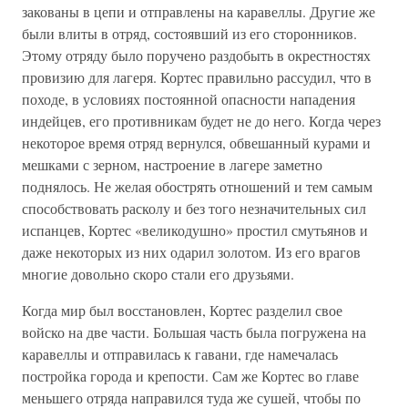
закованы в цепи и отправлены на каравеллы. Другие же
были влиты в отряд, состоявший из его сторонников.
Этому отряду было поручено раздобыть в окрестностях
провизию для лагеря. Кортес правильно рассудил, что в
походе, в условиях постоянной опасности нападения
индейцев, его противникам будет не до него. Когда через
некоторое время отряд вернулся, обвешанный курами и
мешками с зерном, настроение в лагере заметно
поднялось. Не желая обострять отношений и тем самым
способствовать расколу и без того незначительных сил
испанцев, Кортес «великодушно» простил смутьянов и
даже некоторых из них одарил золотом. Из его врагов
многие довольно скоро стали его друзьями.
Когда мир был восстановлен, Кортес разделил свое
войско на две части. Большая часть была погружена на
каравеллы и отправилась к гавани, где намечалась
постройка города и крепости. Сам же Кортес во главе
меньшего отряда направился туда же сушей, чтобы по