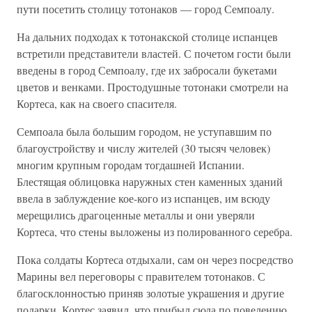
пути посетить столицу тотонаков — город Семпоалу.
На дальних подходах к тотонакской столице испанцев
встретили представители властей. С почетом гости были
введены в город Семпоалу, где их забросали букетами
цветов и венками. Простодушные тотонаки смотрели на
Кортеса, как на своего спасителя.
Семпоала была большим городом, не уступавшим по
благоустройству и числу жителей (30 тысяч человек)
многим крупным городам тогдашней Испании.
Блестящая облицовка наружных стен каменных зданий
ввела в заблуждение кое-кого из испанцев, им всюду
мерещились драгоценные металлы и они уверяли
Кортеса, что стены выложены из полированного серебра.
Пока солдаты Кортеса отдыхали, сам он через посредство
Марины вел переговоры с правителем тотонаков. С
благосклонностью приняв золотые украшения и другие
подарки, Кортес заявил, что прибыл сюда по повелению