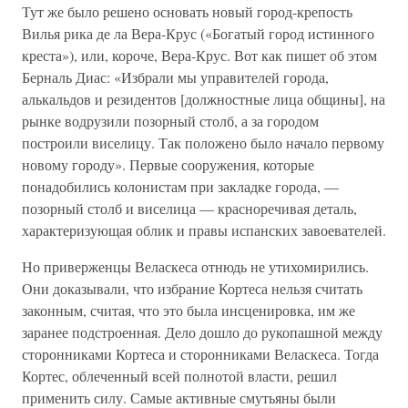
Тут же было решено основать новый город-крепость
Вилья рика де ла Вера-Крус («Богатый город истинного
креста»), или, короче, Вера-Крус. Вот как пишет об этом
Берналь Диас: «Избрали мы управителей города,
алькальдов и резидентов [должностные лица общины], на
рынке водрузили позорный столб, а за городом
построили виселицу. Так положено было начало первому
новому городу». Первые сооружения, которые
понадобились колонистам при закладке города, —
позорный столб и виселица — красноречивая деталь,
характеризующая облик и правы испанских завоевателей.
Но приверженцы Веласкеса отнюдь не утихомирились.
Они доказывали, что избрание Кортеса нельзя считать
законным, считая, что это была инсценировка, им же
заранее подстроенная. Дело дошло до рукопашной между
сторонниками Кортеса и сторонниками Веласкеса. Тогда
Кортес, облеченный всей полнотой власти, решил
применить силу. Самые активные смутьяны были