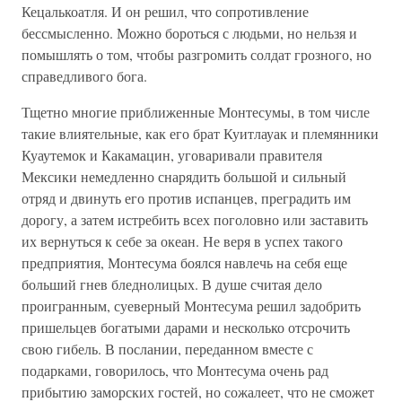
Кецалькоатля. И он решил, что сопротивление
бессмысленно. Можно бороться с людьми, но нельзя и
помышлять о том, чтобы разгромить солдат грозного, но
справедливого бога.
Тщетно многие приближенные Монтесумы, в том числе
такие влиятельные, как его брат Куитлауак и племянники
Куаутемок и Какамацин, уговаривали правителя
Мексики немедленно снарядить большой и сильный
отряд и двинуть его против испанцев, преградить им
дорогу, а затем истребить всех поголовно или заставить
их вернуться к себе за океан. Не веря в успех такого
предприятия, Монтесума боялся навлечь на себя еще
больший гнев бледнолицых. В душе считая дело
проигранным, суеверный Монтесума решил задобрить
пришельцев богатыми дарами и несколько отсрочить
свою гибель. В послании, переданном вместе с
подарками, говорилось, что Монтесума очень рад
прибытию заморских гостей, но сожалеет, что не сможет