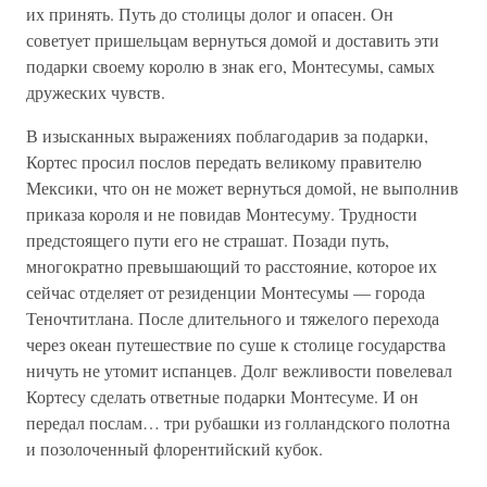
их принять. Путь до столицы долог и опасен. Он
советует пришельцам вернуться домой и доставить эти
подарки своему королю в знак его, Монтесумы, самых
дружеских чувств.
В изысканных выражениях поблагодарив за подарки,
Кортес просил послов передать великому правителю
Мексики, что он не может вернуться домой, не выполнив
приказа короля и не повидав Монтесуму. Трудности
предстоящего пути его не страшат. Позади путь,
многократно превышающий то расстояние, которое их
сейчас отделяет от резиденции Монтесумы — города
Теночтитлана. После длительного и тяжелого перехода
через океан путешествие по суше к столице государства
ничуть не утомит испанцев. Долг вежливости повелевал
Кортесу сделать ответные подарки Монтесуме. И он
передал послам… три рубашки из голландского полотна
и позолоченный флорентийский кубок.