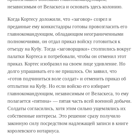
независимым от Веласкеса и основать здесь колонию.
Когда Кортесу доложили, что «заговор» созрел и
преданные ему конкистадоры готовы провозгласить его
главнокомандующим, обладающим неограниченными
полномочиями, он отдал приказ войску готовиться к
отъезду на Кубу. Тогда «заговорщики» столпились вокруг
палатки Кортеса и потребовали, чтобы он отменил этот
приказ. Кортес изобразил на своем лице удивление. Но
долго упрашивать его не пришлось. Он заявил, что
«готов подчиниться воле солдат» и отменить приказ об
отплытии на Кубу. Но если войско его избирает
главнокомандующим, независимым от Веласкеса, то ему
полагается «пятина» — пятая часть всей военной добычи.
Солдаты согласились, хотя этим сильно ущемлялись их
собственные интересы. Это решение сразу получило
законную силу посредством надлежащей записи в книге
королевского нотариуса.