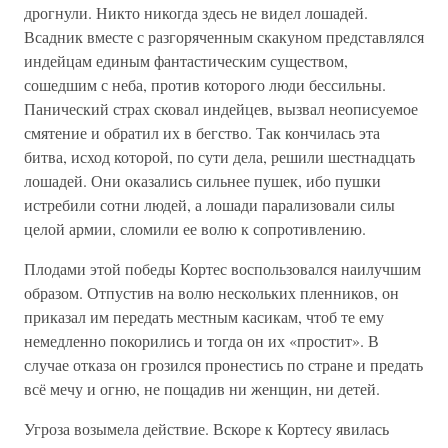
дрогнули. Никто никогда здесь не видел лошадей.
Всадник вместе с разгоряченным скакуном представлялся
индейцам единым фантастическим существом,
сошедшим с неба, против которого люди бессильны.
Панический страх сковал индейцев, вызвал неописуемое
смятение и обратил их в бегство. Так кончилась эта
битва, исход которой, по сути дела, решили шестнадцать
лошадей. Они оказались сильнее пушек, ибо пушки
истребили сотни людей, а лошади парализовали силы
целой армии, сломили ее волю к сопротивлению.
Плодами этой победы Кортес воспользовался наилучшим
образом. Отпустив на волю нескольких пленников, он
приказал им передать местным касикам, чтоб те ему
немедленно покорились и тогда он их «простит». В
случае отказа он грозился пронестись по стране и предать
всё мечу и огню, не пощадив ни женщин, ни детей.
Угроза возымела действие. Вскоре к Кортесу явилась