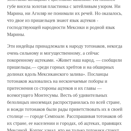
губе висела золотая пластинка с затейливым узором. Ни
Марина, ни Агиляр не понимали их речей. Но оказалось,
что двое из пришельцев знают язык ацтеков -
господствующей народности Мексики и родной язык
Марины.
Эти индейцы принадлежали к народу тотонаков, некогда
очень сильному и могущественному, а сейчас
покоренному ацтеками. «Живет наш народ, — сообщили
пришельцы,— среди горных хребтов и на обширных
долинах вдоль Мексиканского залива». Посланцы
тотонаков жаловались на нескончаемые поборы и
притеснения со стороны ацтеков и их главы —
всемогущего Монтесумы. Весть об удивительных
белолицых иноземцах распространилась по всей стране,
и вожди тотонаков были рады приветствовать их в своей
столице — городе Семпоале. Расспрашивая тотонаков об
их стране, ее населении и городах, об ацтеках, правящих
Мексикой, Кортес узнал, что не только тотонаки стонут