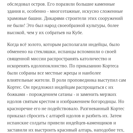
обследовал остров. Его поразили большие каменные
здания и, особенно - многоэтажные, искусно сложенные
храмовые башни. Дикарями строители этих сооружений
не были! Это был народ своеобразной культуры, более
высокой, чем у их собратьев на Кубе.
Когда всё золото, которым располагали индейцы, было
обменено на стекляшки, испанцы вспомнили о своей
священной миссии распространять католичество и
искоренять идолопоклонство. По приказанию Кортеса
были собраны все местные жрецы и наиболее
влиятельные жители. В роли проповедника выступил сам
Кортес. Он предложил индейцам распрощаться с их
божками - порождением сатаны - и заменить мерзких
идолов святым крестом и изображением богородицы. Но
красноречие его не подействовало. Разгневанный Кортес
приказал сбросить с алтарей идолов и разбить их. Затем
испанские солдаты привели индейцев-каменщиков и
заставили их выстроить красивый алтарь, наподобие тех,