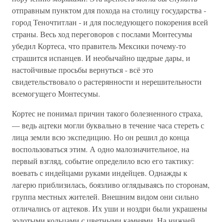
отправным пунктом для похода на столицу государства -
город Теночтитлан - и для последующего покорения всей
страны. Весь ход переговоров с послами Монтесумы
убедил Кортеса, что правитель Мексики почему-то
страшится испанцев. И необычайно щедрые дары, и
настойчивые просьбы вернуться - всё это
свидетельствовало о растерянности и нерешительности
всемогущего Монтесумы.
Кортес не понимал причин такого болезненного страха,
— ведь ацтеки могли буквально в течение часа стереть с
лица земли всю экспедицию. Но он решил до конца
воспользоваться этим. А одно малозначительное, на
первый взгляд, событие определило всю его тактику:
воевать с индейцами руками индейцев. Однажды к
лагерю приблизилась, боязливо оглядываясь по сторонам,
группа местных жителей. Внешним видом они сильно
отличались от ацтеков. Их уши и ноздри были украшены
золотыми кольцами с цветными камнями. На нижней