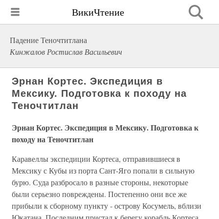
ВикиЧтение
Падение Теночтитлана
Кинжалов Ростислав Васильевич
Эрнан Кортес. Экспедиция в
Мексику. Подготовка к походу на
Теночтитлан
Эрнан Кортес. Экспедиция в Мексику. Подготовка к
походу на Теночтитлан
Каравеллы экспедиции Кортеса, отправившиеся в
Мексику с Кубы из порта Сант-Яго попали в сильную
бурю. Суда разбросало в разные стороны, некоторые
были серьезно повреждены. Постепенно они все же
прибыли к сборному пункту - острову Косумель, вблизи
Юкатана. Последним пристал к берегу корабль Кортеса.