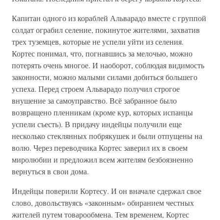
Капитан одного из кораблей Альварадо вместе с группой
солдат ограбил селение, покинутое жителями, захватив
трех туземцев, которые не успели уйти из селения.
Кортес понимал, что, погнавшись за мелочью, можно
потерять очень многое. И наоборот, соблюдая видимость
законности, можно малыми силами добиться большего
успеха. Перед строем Альварадо получил строгое
внушение за самоуправство. Всё забранное было
возвращено пленникам (кроме кур, которых испанцы
успели съесть). В придачу индейцы получили еще
несколько стеклянных побрякушек и были отпущены на
волю. Через переводчика Кортес заверил их в своем
миролюбии и предложил всем жителям безбоязненно
вернуться в свои дома.
Индейцы поверили Кортесу. И он вначале сдержал свое
слово, довольствуясь «законным» обиранием честных
жителей путем товарообмена. Тем временем, Кортес