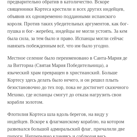
предварительно обратив в католичество. Вскоре
священники Кортеса крестили и всех других индейцев,
объявив их одновременно подданными испанского
короля. Против таких убедительных аргументов, как бог-
пушка и бог- жеребец, индейцы не могли устоять. За кем
была сила, за тем было и право. Испанцы могли сейчас
навязать побежденным всё, что им было угодно.
Местное селение было переименовано в Санта-Мария де
ла Витториа (Святая Мария Победительница), а
языческий храм превращен в христианский. Больше
Кортесу здесь делать было нечего, и он решил плыть
безостановочно до тех пор, пока не достигнет сказочного
Мехико, где испанцы смогут до отказа нагрузить свои
корабли золотом.
Флотилия Кортеса шла вдоль берегов, на виду у
индейцев. Вскоре к флагманскому кораблю, на котором
развевался большой адмиральский флаг, причалили две
пироги. Непрерывно кланяясь и соблюдая весь