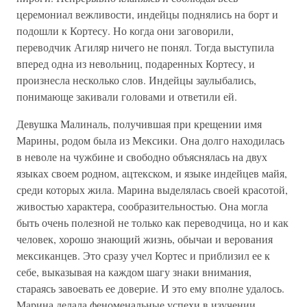
церемониал вежливости, индейцы поднялись на борт и
подошли к Кортесу. Но когда они заговорили,
переводчик Агиляр ничего не понял. Тогда выступила
вперед одна из невольниц, подаренных Кортесу, и
произнесла несколько слов. Индейцы заулыбались,
понимающе закивали головами и ответили ей.
Девушка Малиналь, получившая при крещении имя
Марины, родом была из Мексики. Она долго находилась
в неволе на чужбине и свободно объяснялась на двух
языках своем родном, ацтекском, и языке индейцев майя,
среди которых жила. Марина выделялась своей красотой,
живостью характера, сообразительностью. Она могла
быть очень полезной не только как переводчица, но и как
человек, хорошо знающий жизнь, обычаи и верования
мексиканцев. Это сразу учел Кортес и приблизил ее к
себе, выказывая на каждом шагу знаки внимания,
стараясь завоевать ее доверие. И это ему вполне удалось.
Марина делала феноменальные успехи в изучении