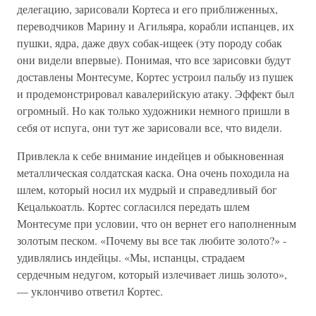
делегацию, зарисовали Кортеса и его приближенных,
переводчиков Марину и Агильяра, корабли испанцев, их
пушки, ядра, даже двух собак-ищеек (эту породу собак
они видели впервые). Понимая, что все зарисовки будут
доставлены Монтесуме, Кортес устроил пальбу из пушек
и продемонстрировал кавалерийскую атаку. Эффект был
огромный. Но как только художники немного пришли в
себя от испуга, они тут же зарисовали все, что видели.
Привлекла к себе внимание индейцев и обыкновенная
металлическая солдатская каска. Она очень походила на
шлем, который носил их мудрый и справедливый бог
Кецалькоатль. Кортес согласился передать шлем
Монтесуме при условии, что он вернет его наполненным
золотым песком. «Почему вы все так любите золото?» -
удивлялись индейцы. «Мы, испанцы, страдаем
сердечным недугом, который излечивает лишь золото»,
— уклончиво ответил Кортес.