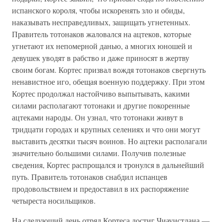
испанского короля, чтобы искоренять зло и обиды,
наказывать несправедливых, защищать угнетенных.
Правитель тотонаков жаловался на ацтеков, которые
угнетают их непомерной данью, а многих юношей и
девушек уводят в рабство и даже приносят в жертву
своим богам. Кортес призвал вождя тотонаков свергнуть
ненавистное иго, обещая военную поддержку. При этом
Кортес продолжал настойчиво выпытывать, какими
силами располагают тотонаки и другие покоренные
ацтеками народы. Он узнал, что тотонаки живут в
тридцати городах и крупных селениях и что они могут
выставить десятки тысяч воинов. Но ацтеки располагали
значительно большими силами. Получив полезные
сведения, Кортес распрощался и тронулся в дальнейший
путь. Правитель тотонаков снабдил испанцев
продовольствием и предоставил в их распоряжение
четыреста носильщиков.
На следующий день отряд Кортеса достиг Чиауистлана —