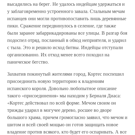
высадились на берег. Не удалось индейцам удержаться и
у заблаговременно устроенного завала. Стальным мечам
испанцев они могли противопоставить лишь деревянные
пики. Сражение передвинулось в селение, где также
были заранее забаррикадированы все улицы. В разгар боя
подоспел отряд, посланный в обход неприятеля, и ударил
с тыла. Это и решило исход битвы. Индейцы отступали
организованно. Их отход менее всего походил на
паническое бегство.
Захватив покинутый жителями город, Кортес поспешил
присоединить новую территорию к владениям
испанского короля. Довольно любопытное описание
такого «присоединения» мы находим у Берналя Диаса:
«Кортес действовал по всей форме. Мечом своим он
трижды ударил в могучее дерево, росшее во дворе
большого храма, причем громогласно заявил, что мечом и
шитом и всей своей мощью он готов защищать новое
владение против всякого, кто будет его оспаривать. А все