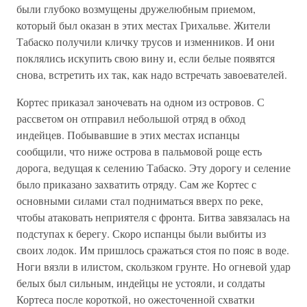
были глубоко возмущены дружелюбным приемом,
который был оказан в этих местах Грихальве. Жители
Табаско получили кличку трусов и изменников. И они
поклялись искупить свою вину и, если белые появятся
снова, встретить их так, как надо встречать завоевателей.
Кортес приказал заночевать на одном из островов. С
рассветом он отправил небольшой отряд в обход
индейцев. Побывавшие в этих местах испанцы
сообщили, что ниже острова в пальмовой роще есть
дорога, ведущая к селению Табаско. Эту дорогу и селение
было приказано захватить отряду. Сам же Кортес с
основными силами стал подниматься вверх по реке,
чтобы атаковать неприятеля с фронта. Битва завязалась на
подступах к берегу. Скоро испанцы были выбиты из
своих лодок. Им пришлось сражаться стоя по пояс в воде.
Ноги вязли в илистом, скользком грунте. Но огневой удар
белых был сильным, индейцы не устояли, и солдаты
Кортеса после короткой, но ожесточенной схватки