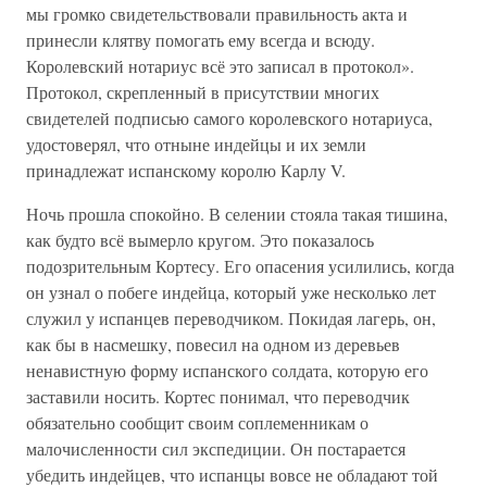
мы громко свидетельствовали правильность акта и
принесли клятву помогать ему всегда и всюду.
Королевский нотариус всё это записал в протокол».
Протокол, скрепленный в присутствии многих
свидетелей подписью самого королевского нотариуса,
удостоверял, что отныне индейцы и их земли
принадлежат испанскому королю Карлу V.
Ночь прошла спокойно. В селении стояла такая тишина,
как будто всё вымерло кругом. Это показалось
подозрительным Кортесу. Его опасения усилились, когда
он узнал о побеге индейца, который уже несколько лет
служил у испанцев переводчиком. Покидая лагерь, он,
как бы в насмешку, повесил на одном из деревьев
ненавистную форму испанского солдата, которую его
заставили носить. Кортес понимал, что переводчик
обязательно сообщит своим соплеменникам о
малочисленности сил экспедиции. Он постарается
убедить индейцев, что испанцы вовсе не обладают той