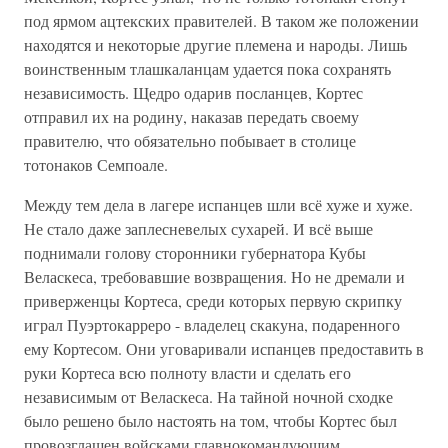
под ярмом ацтекских правителей. В таком же положении
находятся и некоторые другие племена и народы. Лишь
воинственным тлашкаланцам удается пока сохранять
независимость. Щедро одарив посланцев, Кортес
отправил их на родину, наказав передать своему
правителю, что обязательно побывает в столице
тотонаков Семпоале.
Между тем дела в лагере испанцев шли всё хуже и хуже.
Не стало даже заплесневелых сухарей. И всё выше
поднимали голову сторонники губернатора Кубы
Веласкеса, требовавшие возвращения. Но не дремали и
приверженцы Кортеса, среди которых первую скрипку
играл Пуэртокарреро - владелец скакуна, подаренного
ему Кортесом. Они уговаривали испанцев предоставить в
руки Кортеса всю полноту власти и сделать его
независимым от Веласкеса. На тайной ночной сходке
было решено было настоять на том, чтобы Кортес был
провозглашен войсками главнокомандующим,