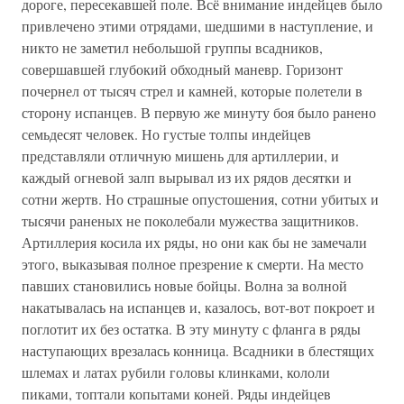
дороге, пересекавшей поле. Всё внимание индейцев было
привлечено этими отрядами, шедшими в наступление, и
никто не заметил небольшой группы всадников,
совершавшей глубокий обходный маневр. Горизонт
почернел от тысяч стрел и камней, которые полетели в
сторону испанцев. В первую же минуту боя было ранено
семьдесят человек. Но густые толпы индейцев
представляли отличную мишень для артиллерии, и
каждый огневой залп вырывал из их рядов десятки и
сотни жертв. Но страшные опустошения, сотни убитых и
тысячи раненых не поколебали мужества защитников.
Артиллерия косила их ряды, но они как бы не замечали
этого, выказывая полное презрение к смерти. На место
павших становились новые бойцы. Волна за волной
накатывалась на испанцев и, казалось, вот-вот покроет и
поглотит их без остатка. В эту минуту с фланга в ряды
наступающих врезалась конница. Всадники в блестящих
шлемах и латах рубили головы клинками, кололи
пиками, топтали копытами коней. Ряды индейцев