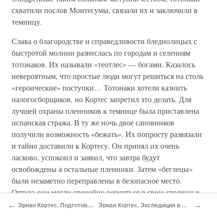
схватили послов Монтесумы, связали их и заключили в
темницу.
Слава о благородстве и справедливости бледнолицых с
быстротой молнии разнеслась по городам и селениям
тотонаков. Их называли «теотлес» — богами. Казалось
невероятным, что простые люди могут решиться на столь
«героические» поступки… Тотонаки хотели казнить
налогосборщиков, но Кортес запретил это делать. Для
лучшей охраны пленников к темнице была приставлена
испанская стража. В ту же ночь двое сановников
получили возможность «бежать». Их попросту развязали
и тайно доставили к Кортесу. Он принял их очень
ласково, успокоил и заявил, что завтра будут
освобождены а остальные пленники. Затем «беглецы»
были незаметно переправлены в безопасное место.
Оттуда они могли спокойно вернуться в свою столицу и
передать Монтесуме, что Кортес питает чувство
←
→
Эрнан Кортес. Подготовка экспедиции в Мексику
Эрнан Кортес. Экспедиция в Мексику. Поход на Теночтитлан
искренней любви и дружбы к повелителю Мексики…