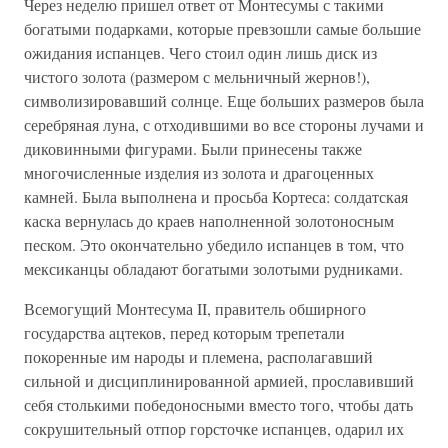
Через неделю пришел ответ от Монтесумы с такими
богатыми подарками, которые превзошли самые большие
ожидания испанцев. Чего стоил один лишь диск из
чистого золота (размером с мельничный жернов!),
символизировавший солнце. Еще больших размеров была
серебряная луна, с отходившими во все стороны лучами и
диковинными фигурами. Были принесены также
многочисленные изделия из золота и драгоценных
камней. Была выполнена и просьба Кортеса: солдатская
каска вернулась до краев наполненной золотоносным
песком. Это окончательно убедило испанцев в том, что
мексиканцы обладают богатыми золотыми рудниками.
Всемогущий Монтесума II, правитель обширного
государства ацтеков, перед которым трепетали
покоренные им народы и племена, располагавший
сильной и дисциплинированной армией, прославивший
себя столькими победоносными вместо того, чтобы дать
сокрушительный отпор горсточке испанцев, одарил их