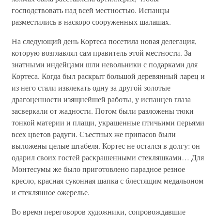
господствовать над всей местностью. Испанцы
разместились в наскоро сооруженных шалашах.
На следующий день Кортеса посетила новая делегация,
которую возглавлял сам правитель этой местности. За
знатными индейцами шли невольники с подарками для
Кортеса. Когда был раскрыт большой деревянный ларец и
из него стали извлекать одну за другой золотые
драгоценности изящнейшей работы, у испанцев глаза
засверкали от жадности. Потом были разложены тюки
тонкой материи и плащи, украшенные птичьими перьями
всех цветов радуги. Съестных же припасов были
выложены целые штабеля. Кортес не остался в долгу: он
одарил своих гостей раскрашенными стекляшками… Для
Монтесумы же было приготовлено парадное резное
кресло, красная суконная шапка с блестящим медальоном
и стеклянное ожерелье.
Во время переговоров художники, сопровождавшие