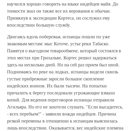
научился хорошо говорить на языке индейцев майя. До
тонкости знал он также все их верования и обычаи.
Примкнув к экспедиции Кортеса, он сослужил ему
впоследствии большую службу.
Двигаясь вдоль побережья, испанцы пошли по уже
знакомым местам: мыс Коточе, устье реки Табаско.
Памятуя о выгодном товарообмене, который состоялся в
этих местах при Грихальве, Кортес решил задержаться
здесь на несколько дней. Но на сей раз прием был иной.
Поднимаясь по реке на лодках, испанцы видели сквозь
густые прибрежные заросли большое скопление
индейских воинов. Их были тысячи. На попытки
причалить к берегу последовали угрожающие взмахи
копий. Для ведения переговоров испанцы отправили
Агильяра. Но его не захотели слушать. "Если высадитесь,
- всех перебьем!" - заявили вожди индейцев. Причина
резкой перемены в отношении к испанцам выяснилась
лишь впоследствии. Оказывается, вес индейские племена