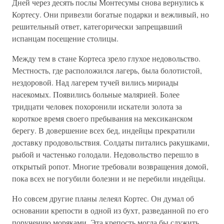
Дней через десять послы Монтесумы снова вернулись к
Кортесу. Они привезли богатые подарки и вежливый, но
решительный ответ, категорически запрещавший
испанцам посещение столицы.
Между тем в стане Кортеса зрело глухое недовольство.
Местность, где расположился лагерь, была болотистой,
нездоровой. Над лагерем тучей вились мириады
насекомых. Появились больные малярией. Более
тридцати человек похоронили искатели золота за
короткое время своего пребывания на мексиканском
берегу. В довершение всех бед, индейцы прекратили
доставку продовольствия. Солдаты питались ракушками,
рыбой и частенько голодали. Недовольство перешло в
открытый ропот. Многие требовали возвращения домой,
пока всех не погубили болезни и не перебили индейцы.
Но совсем другие планы лелеял Кортес. Он думал об
основании крепости в одной из бухт, разведанной по его
поручению моряками. Эта крепость могла бы служить