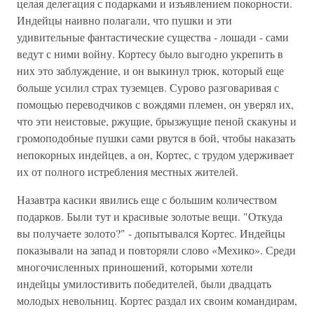
целая делегация с подарками и изъявлением покорности.
Индейцы наивно полагали, что пушки и эти
удивительные фантастические существа - лошади - сами
ведут с ними войну. Кортесу было выгодно укрепить в
них это заблуждение, и он выкинул трюк, который еще
больше усилил страх туземцев. Сурово разговаривая с
помощью переводчиков с вождями племен, он уверял их,
что эти неистовые, ржущие, брызжущие пеной скакуны и
громоподобные пушки сами рвутся в бой, чтобы наказать
непокорных индейцев, а он, Кортес, с трудом удерживает
их от полного истребления местных жителей.
Назавтра касики явились еще с большим количеством
подарков. Были тут и красивые золотые вещи. "Откуда
вы получаете золото?" - допытывался Кортес. Индейцы
показывали на запад и повторяли слово «Мехико». Среди
многочисленных приношений, которыми хотели
индейцы умилостивить победителей, были двадцать
молодых невольниц. Кортес раздал их своим командирам,