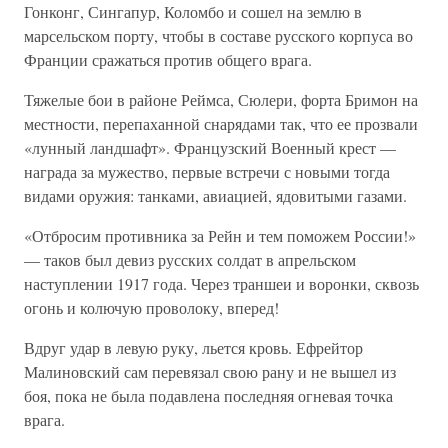
Гонконг, Сингапур, Коломбо и сошел на землю в
марсельском порту, чтобы в составе русского корпуса во
Франции сражаться против общего врага.
Тяжелые бои в районе Реймса, Сюлери, форта Бримон на
местности, перепаханной снарядами так, что ее прозвали
«лунный ландшафт». Французский Военный крест —
награда за мужество, первые встречи с новыми тогда
видами оружия: танками, авиацией, ядовитыми газами.
«Отбросим противника за Рейн и тем поможем России!»
— таков был девиз русских солдат в апрельском
наступлении 1917 года. Через траншеи и воронки, сквозь
огонь и колючую проволоку, вперед!
Вдруг удар в левую руку, льется кровь. Ефрейтор
Малиновский сам перевязал свою рану и не вышел из
боя, пока не была подавлена последняя огневая точка
врага.