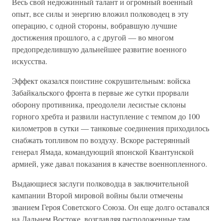
Весь свой недюжинный талант и огромный военный
опыт, все силы и энергию вложил полководец в эту
операцию, с одной стороны, вобравшую лучшие
достижения прошлого, а с другой — во многом
предопределившую дальнейшее развитие военного
искусства.
Эффект оказался поистине сокрушительным: войска
Забайкальского фронта в первые же сутки прорвали
оборону противника, преодолели лесистые склоны
горного хребта и развили наступление с темпом до 100
километров в сутки — танковые соединения приходилось
снабжать топливом по воздуху. Вскоре растерянный
генерал Ямада, командующий японской Квантунской
армией, уже давал показания в качестве военнопленного.
Выдающиеся заслуги полководца в заключительной
кампании Второй мировой войны были отмечены
званием Героя Советского Союза. Он еще долго оставался
на Дальнем Востоке, возглавляя расположенные там