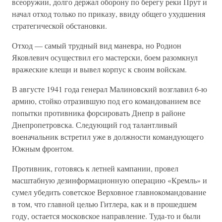
всеоружии, долго держал оборону по берегу реки Прут и
начал отход только по приказу, ввиду общего ухудшения
стратегической обстановки.
Отход — самый трудный вид маневра, но Родион
Яковлевич осуществил его мастерски, боем разомкнул
вражеские клещи и вывел корпус к своим войскам.
В августе 1941 года генерал Малиновский возглавил 6-ю
армию, стойко отразившую под его командованием все
попытки противника форсировать Днепр в районе
Днепропетровска. Следующий год талантливый
военачальник встретил уже в должности командующего
Южным фронтом.
Противник, готовясь к летней кампании, провел
масштабную дезинформационную операцию «Кремль» и
сумел убедить советское Верховное главнокомандование
в том, что главной целью Гитлера, как и в прошедшем
году, остается московское направление. Туда-то и были