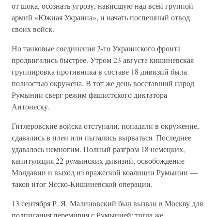
от шока, осознать угрозу, нависшую над всей группой
армий «Южная Украина», и начать поспешный отвод
своих войск.
Но танковые соединения 2-го Украинского фронта
продвигались быстрее. Утром 23 августа кишиневская
группировка противника в составе 18 дивизий была
полностью окружена. В тот же день восставший народ
Румынии сверг режим фашистского диктатора
Антонеску.
Гитлеровские войска отступали, попадали в окружение,
сдавались в плен или пытались вырваться. Последнее
удавалось немногим. Полный разгром 18 немецких,
капитуляция 22 румынских дивизий, освобождение
Молдавии и выход из вражеской коалиции Румынии —
таков итог Ясско-Кишиневской операции.
13 сентября Р. Я. Малиновский был вызван в Москву для
подписания перемирия с Румынией; тогда же