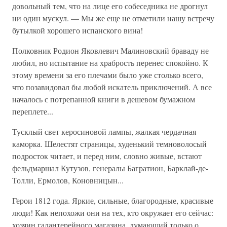
довольный тем, что на лице его собеседника не дрогнул
ни один мускул. — Мы же еще не отметили нашу встречу
бутылкой хорошего испанского вина!
Полковник Родион Яковлевич Малиновский браваду не
любил, но испытание на храбрость перенес спокойно. К
этому времени за его плечами было уже столько всего,
что позавидовал бы любой искатель приключений. А все
началось с потрепанной книги в дешевом бумажном
переплете...
Тусклый свет керосиновой лампы, жалкая чердачная
каморка. Шелестят страницы, худенький темноволосый
подросток читает, и перед ним, словно живые, встают
фельдмаршал Кутузов, генералы Багратион, Барклай-де-
Толли, Ермолов, Коновницын...
Герои 1812 года. Яркие, сильные, благородные, красивые
люди! Как непохожи они на тех, кто окружает его сейчас:
хозяин галантерейного магазина, думающий только о