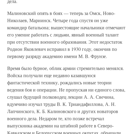
дела.
Малиновский опять в боях — теперь за Омск, Ново-
Николаев, Мариинск. Четыре года спустя он уже
командир батальона; вышестоящие начальники отмечают
его умение работать с людьми, явный военный талант
при отсутствии военного образования. Этот недостаток
Родион Яковлевич исправил в 1930 году, окончив по
первому разряду академию имени М. В. Фрунзе.
Время было бурное, облик армии стремительно менялся.
Войска получали еще недавно казавшуюся
фантастической технику, рождались новые теории
ведения боя и операции. Не пропуская ни единого слова,
слушал будущий полководец лекции А. А. Свечина,
вдумчиво изучал труды В. К. Триандафиллова, А. Н.
Лапчинского, К. Б. Калиновского и других новаторов
военного дела. Недаром те, кто позже встречал
выпускника академии на штабной работе в Северо-
Кавказском и Белорусском военных округах, обращали