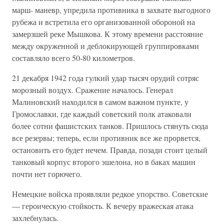
марш- маневр, упредила противника в захвате выгодного
рубежа и встретила его организованной обороной на
замерзшей реке Мышкова. К этому времени расстояние
между окруженной и деблокирующей группировками
составляло всего 50-80 километров.
21 декабря 1942 года гулкий удар тысяч орудий сотряс
морозный воздух. Сражение началось. Генерал
Малиновский находился в самом важном пункте, у
Громославки, где каждый советский полк атаковали
более сотни фашистских танков. Пришлось стянуть сюда
все резервы; теперь, если противник все же прорвется,
остановить его будет нечем. Правда, позади стоит целый
танковый корпус второго эшелона, но в баках машин
почти нет горючего.
Немецкие войска проявляли редкое упорство. Советские
— героическую стойкость. К вечеру вражеская атака
захлебнулась.