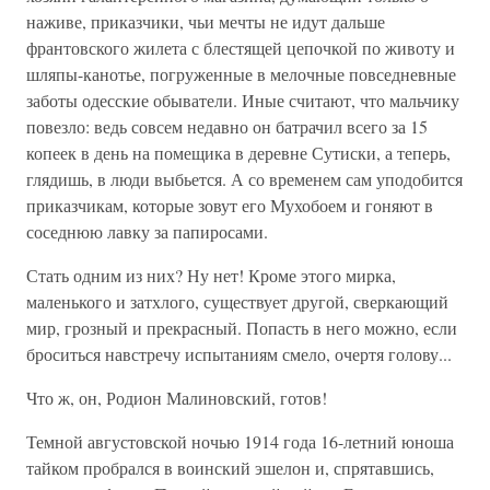
наживе, приказчики, чьи мечты не идут дальше
франтовского жилета с блестящей цепочкой по животу и
шляпы-канотье, погруженные в мелочные повседневные
заботы одесские обыватели. Иные считают, что мальчику
повезло: ведь совсем недавно он батрачил всего за 15
копеек в день на помещика в деревне Сутиски, а теперь,
глядишь, в люди выбьется. А со временем сам уподобится
приказчикам, которые зовут его Мухобоем и гоняют в
соседнюю лавку за папиросами.
Стать одним из них? Ну нет! Кроме этого мирка,
маленького и затхлого, существует другой, сверкающий
мир, грозный и прекрасный. Попасть в него можно, если
броситься навстречу испытаниям смело, очертя голову...
Что ж, он, Родион Малиновский, готов!
Темной августовской ночью 1914 года 16-летний юноша
тайком пробрался в воинский эшелон и, спрятавшись,