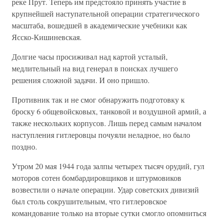
реке Прут. Теперь им предстояло принять участие в
крупнейшей наступательной операции стратегического
масштаба, вошедшей в академические учебники как
Ясско-Кишиневская.
Долгие часы просиживал над картой усталый,
медлительный на вид генерал в поисках лучшего
решения сложной задачи. И оно пришло.
Противник так и не смог обнаружить подготовку к
броску 6 общевойсковых, танковой и воздушной армий, а
также нескольких корпусов. Лишь перед самым началом
наступления гитлеровцы почуяли неладное, но было
поздно.
Утром 20 мая 1944 года залпы четырех тысяч орудий, гул
моторов сотен бомбардировщиков и штурмовиков
возвестили о начале операции. Удар советских дивизий
был столь сокрушительным, что гитлеровское
командование только на вторые сутки смогло опомниться