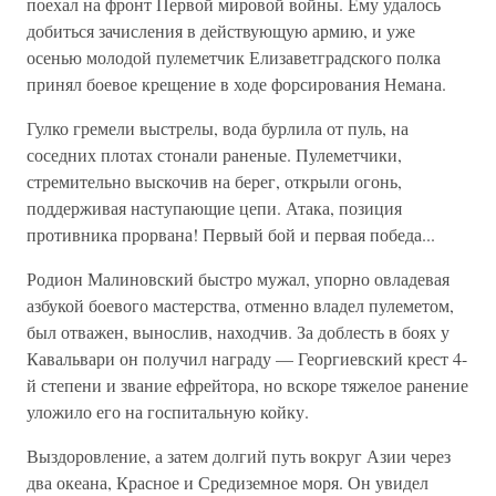
поехал на фронт Первой мировой войны. Ему удалось
добиться зачисления в действующую армию, и уже
осенью молодой пулеметчик Елизаветградского полка
принял боевое крещение в ходе форсирования Немана.
Гулко гремели выстрелы, вода бурлила от пуль, на
соседних плотах стонали раненые. Пулеметчики,
стремительно выскочив на берег, открыли огонь,
поддерживая наступающие цепи. Атака, позиция
противника прорвана! Первый бой и первая победа...
Родион Малиновский быстро мужал, упорно овладевая
азбукой боевого мастерства, отменно владел пулеметом,
был отважен, вынослив, находчив. За доблесть в боях у
Кавальвари он получил награду — Георгиевский крест 4-
й степени и звание ефрейтора, но вскоре тяжелое ранение
уложило его на госпитальную койку.
Выздоровление, а затем долгий путь вокруг Азии через
два океана, Красное и Средиземное моря. Он увидел