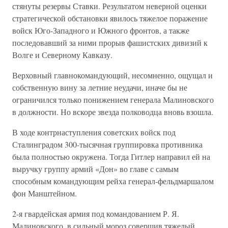
стянуты резервы Ставки. Результатом неверной оценки
стратегической обстановки явилось тяжелое поражение
войск Юго-Западного и Южного фронтов, а также
последовавший за ними прорыв фашистских дивизий к
Волге и Северному Кавказу.
Верховный главнокомандующий, несомненно, ощущал и
собственную вину за летние неудачи, иначе бы не
ограничился только понижением генерала Малиновского
в должности. Но вскоре звезда полководца вновь взошла.
В ходе контрнаступления советских войск под
Сталинградом 300-тысячная группировка противника
была полностью окружена. Тогда Гитлер направил ей на
выручку группу армий «Дон» во главе с самым
способным командующим рейха генерал-фельдмаршалом
фон Манштейном.
2-я гвардейская армия под командованием Р. Я.
Малиновского, в сильный мороз совершив тяжелый