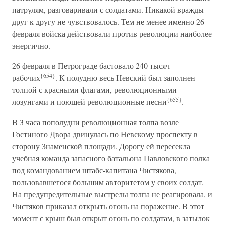
патрулям, разговаривали с солдатами. Никакой вражды
друг к другу не чувствовалось. Тем не менее именно 26
февраля войска действовали против революции наиболее
энергично.
26 февраля в Петрограде бастовало 240 тысяч
{654}
рабочих
. К полудню весь Невский был заполнен
толпой с красными флагами, революционными
{655}
лозунгами и поющей революционные песни
.
В 3 часа пополудни революционная толпа возле
Гостиного Двора двинулась по Невскому проспекту в
сторону Знаменской площади. Дорогу ей пересекла
учебная команда запасного батальона Павловского полка
под командованием штабс-капитана Чистякова,
пользовавшегося большим авторитетом у своих солдат.
На предупредительные выстрелы толпа не реагировала, и
Чистяков приказал открыть огонь на поражение. В этот
момент с крыш был открыт огонь по солдатам, в затылок