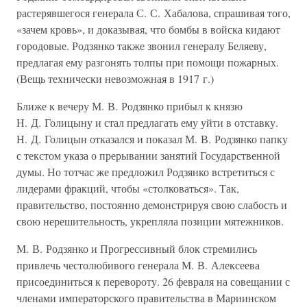
растерявшегося генерала С. С. Хабалова, спрашивая того,
«зачем кровь», и доказывая, что бомбы в войска кидают
городовые. Родзянко также звонил генералу Беляеву,
предлагая ему разгонять толпы при помощи пожарных.
(Вещь технически невозможная в 1917 г.)
Ближе к вечеру М. В. Родзянко прибыл к князю
Н. Д. Голицыну и стал предлагать ему уйти в отставку.
Н. Д. Голицын отказался и показал М. В. Родзянко папку
с текстом указа о прерывании занятий Государственной
думы. Но тотчас же предложил Родзянко встретиться с
лидерами фракций, чтобы «столковаться». Так,
правительство, постоянно демонстрируя свою слабость и
свою нерешительность, укрепляла позиции мятежников.
М. В. Родзянко и Прогрессивный блок стремились
привлечь честолюбивого генерала М. В. Алексеева
присоединиться к перевороту. 26 февраля на совещании с
членами императорского правительства в Мариинском