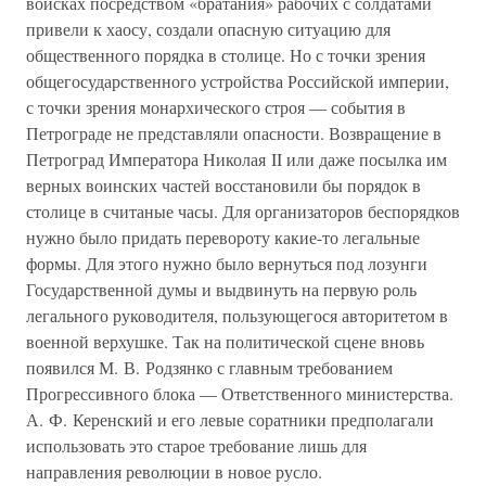
войсках посредством «братания» рабочих с солдатами
привели к хаосу, создали опасную ситуацию для
общественного порядка в столице. Но с точки зрения
общегосударственного устройства Российской империи,
с точки зрения монархического строя — события в
Петрограде не представляли опасности. Возвращение в
Петроград Императора Николая II или даже посылка им
верных воинских частей восстановили бы порядок в
столице в считаные часы. Для организаторов беспорядков
нужно было придать перевороту какие-то легальные
формы. Для этого нужно было вернуться под лозунги
Государственной думы и выдвинуть на первую роль
легального руководителя, пользующегося авторитетом в
военной верхушке. Так на политической сцене вновь
появился М. В. Родзянко с главным требованием
Прогрессивного блока — Ответственного министерства.
А. Ф. Керенский и его левые соратники предполагали
использовать это старое требование лишь для
направления революции в новое русло.