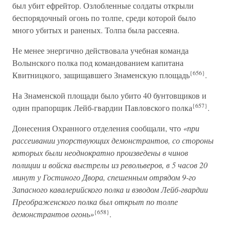
был убит ефрейтор. Озлобленные солдаты открыли
беспорядочный огонь по толпе, среди которой было
много убитых и раненых. Толпа была рассеяна.
Не менее энергично действовала учебная команда
Волынского полка под командованием капитана
{656}
Квитницкого, защищавшего Знаменскую площадь
.
На Знаменской площади было убито 40 бунтовщиков и
{657}
один прапорщик Лейб-гвардии Павловского полка
.
Донесения Охранного отделения сообщали, что
«при
рассеивании упорствующих демонстрантов, со стороны
которых были неоднократно произведены в чинов
полиции и войска выстрелы из револьверов, в 5 часов 20
минут у Гостиного Двора, спешенным отрядом 9-го
Запасного кавалерийского полка и взводом Лейб-гвардии
Преображенского полка был открыт по толпе
{658}
демонстрантов огонь»
.