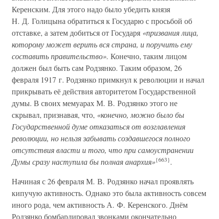
Керенским. Для этого надо было убедить князя
Н. Д. Голицына обратиться к Государю с просьбой об
отставке, а затем добиться от Государя
«призвания лица,
которому может верить вся страна, и поручить ему
составить правительство».
Конечно, таким лицом
должен был быть сам Родзянко. Таким образом, 26
февраля 1917 г. Родзянко примкнул к революции и начал
прикрывать её действия авторитетом Государственной
думы. В своих мемуарах М. В. Родзянко этого не
скрывал, признавая, что,
«конечно, можно было бы
Государственной думе отказаться от возглавления
революции, но нельзя забывать создавшегося полного
отсутствия власти и того, что при самоустранении
{663}
Думы сразу наступила бы полная анархия»
.
Начиная с 26 февраля М. В. Родзянко начал проявлять
кипучую активность. Однако это была активность совсем
иного рода, чем активность А. Ф. Керенского. Днём
Родзянко бомбардировал звонками окончательно