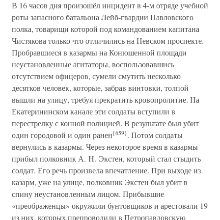
В 16 часов дня произошёл инцидент в 4-м отряде учебной
роты запасного батальона Лейб-гвардии Павловского
полка, товарищи которой под командованием капитана
Чистякова только что отличились на Невском проспекте.
Пробравшиеся в казармы на Конюшенной площади
неустановленные агитаторы, воспользовавшись
отсутствием офицеров, сумели смутить несколько
десятков человек, которые, забрав винтовки, толпой
вышли на улицу, требуя прекратить кровопролитие. На
Екатерининском канале эти солдаты вступили в
перестрелку с конной полицией. В результате был убит
{659}
один городовой и один ранен
. Потом солдаты
вернулись в казармы. Через некоторое время в казармы
прибыл полковник А. Н. Экстен, который стал стыдить
солдат. Его речь произвела впечатление. При выходе из
казарм, уже на улице, полковник Экстен был убит в
спину неустановленным лицом. Прибывшие
«преображенцы» окружили бунтовщиков и арестовали 19
из них, которых препроводили в Петропавловскую