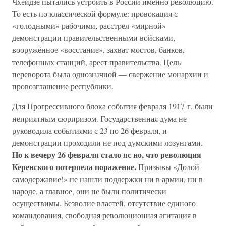
Чхеидзе пытались устроить в России именно революцию.
То есть по классической формуле: провокация с
«голодными» рабочими, расстрел «мирной»
демонстрации правительственными войсками,
вооружённое «восстание», захват мостов, банков,
телефонных станций, арест правительства. Цель
переворота была однозначной — свержение монархии и
провозглашение республики.
Для Прогрессивного блока события февраля 1917 г. были
неприятным сюрпризом. Государственная дума не
руководила событиями с 23 по 26 февраля, и
демонстрации проходили не под думскими лозунгами.
Но к вечеру 26 февраля стало яс но, что революция
Керенского потерпела поражение.
Призывы «Долой
самодержавие!» не нашли поддержки ни в армии, ни в
народе, а главное, они не были политически
осуществимы. Безволие властей, отсутствие единого
командования, свободная революционная агитация в