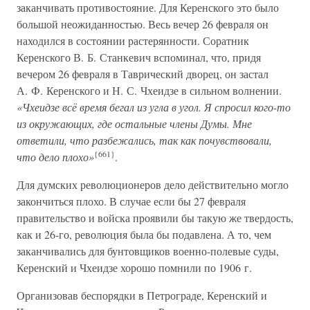
заканчивать противостояние. Для Керенского это было
большой неожиданностью. Весь вечер 26 февраля он
находился в состоянии растерянности. Соратник
Керенского В. Б. Станкевич вспоминал, что, придя
вечером 26 февраля в Таврический дворец, он застал
А. Ф. Керенского и Н. С. Чхеидзе в сильном волнении.
«Чхеидзе всё время бегал из угла в угол. Я спросил кого-то
из окружающих, где остальные члены Думы. Мне
ответили, что разбежались, так как почувствовали,
{661}
что дело плохо»
.
Для думских революционеров дело действительно могло
закончиться плохо. В случае если бы 27 февраля
правительство и войска проявили бы такую же твердость,
как и 26-го, революция была бы подавлена. А то, чем
заканчивались для бунтовщиков военно-полевые суды,
Керенский и Чхеидзе хорошо помнили по 1906 г.
Организовав беспорядки в Петрограде, Керенский и