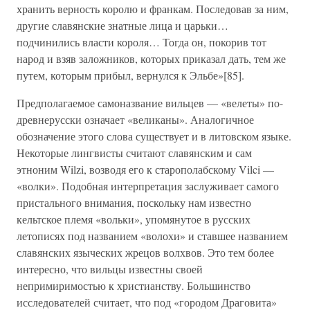
хранить верность королю и франкам. Последовав за ним,
другие славянские знатные лица и царьки…
подчинились власти короля… Тогда он, покорив тот
народ и взяв заложников, которых приказал дать, тем же
путем, которым прибыл, вернулся к Эльбе»[85].
Предполагаемое самоназвание вильцев — «велеты» по-
древнерусски означает «великаны». Аналогичное
обозначение этого слова существует и в литовском языке.
Некоторые лингвисты считают славянским и сам
этноним Wilzi, возводя его к старополабскому Vilci —
«волки». Подобная интерпретация заслуживает самого
пристального внимания, поскольку нам известно
кельтское племя «вольки», упомянутое в русских
летописях под названием «волохи» и ставшее названием
славянских языческих жрецов волхвов. Это тем более
интересно, что вильцы известны своей
непримиримостью к христианству. Большинство
исследователей считает, что под «городом Драговита»