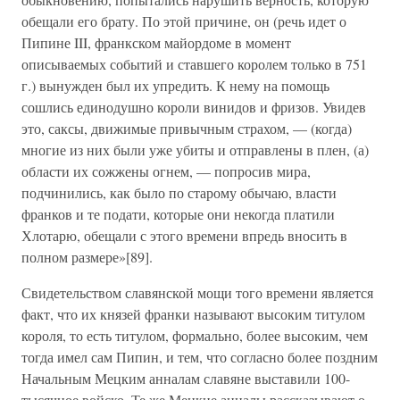
обещали его брату. По этой причине, он (речь идет о
Пипине III, франкском майордоме в момент
описываемых событий и ставшего королем только в 751
г.) вынужден был их упредить. К нему на помощь
сошлись единодушно короли винидов и фризов. Увидев
это, саксы, движимые привычным страхом, — (когда)
многие из них были уже убиты и отправлены в плен, (а)
области их сожжены огнем, — попросив мира,
подчинились, как было по старому обычаю, власти
франков и те подати, которые они некогда платили
Хлотарю, обещали с этого времени впредь вносить в
полном размере»[89].
Свидетельством славянской мощи того времени является
факт, что их князей франки называют высоким титулом
короля, то есть титулом, формально, более высоким, чем
тогда имел сам Пипин, и тем, что согласно более поздним
Начальным Мецким анналам славяне выставили 100-
тысячное войско. Те же Мецкие анналы рассказывают о