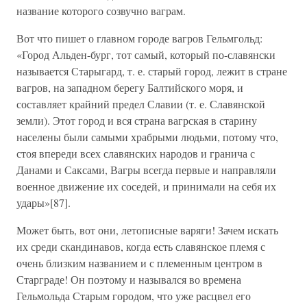
название которого созвучно ваграм.
Вот что пишет о главном городе вагров Гельмгольд:
«Город Альден-бург, тот самый, который по-славянски
называется Старыгард, т. е. старый город, лежит в стране
вагров, на западном берегу Балтийского моря, и
составляет крайний предел Славии (т. е. Славянской
земли). Этот город и вся страна вагрская в старину
населены были самыми храбрыми людьми, потому что,
стоя впереди всех славянских народов и гранича с
Данами и Саксами, Вагры всегда первые и направляли
военное движение их соседей, и принимали на себя их
удары»[87].
Может быть, вот они, летописные варяги! Зачем искать
их среди скандинавов, когда есть славянское племя с
очень близким названием и с племенным центром в
Старграде! Он поэтому и назывался во времена
Гельмольда Старым городом, что уже расцвел его