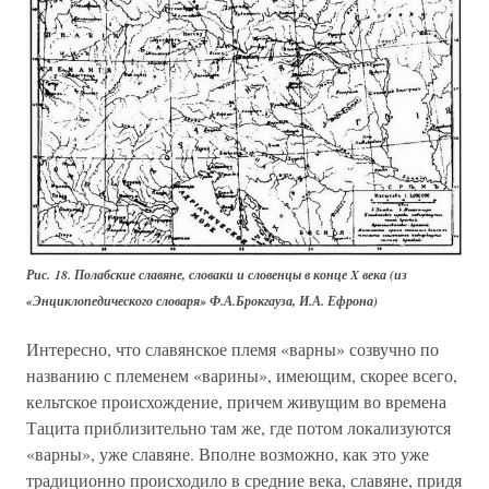
Рис. 18. Полабские славяне, словаки и словенцы в конце X века (из
«Энциклопедического словаря» Ф.А.Брокгауза, И.А. Ефрона)
Интересно, что славянское племя «варны» созвучно по
названию с племенем «варины», имеющим, скорее всего,
кельтское происхождение, причем живущим во времена
Тацита приблизительно там же, где потом локализуются
«варны», уже славяне. Вполне возможно, как это уже
традиционно происходило в средние века, славяне, придя