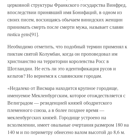
церковной структуры Франкского государства Винфред,
впоследствии принявший имя Бонифаций, в одном из
своих писем, восхищаясь обычаем винидских женщин
принимать смерть после смерти мужа, называет славян
rustica gens[91].
Необходимо отметить, что подобный термин применял к
пиктам святой Колумбан, когда он проповедовал им
христианство на территории королевства Росс в
Шотландии. Не есть ли это идентификация русов и
кельтов? Но вернемся к славянским городам.
«Недалеко от Висмара находится крупное городище,
именуемое Мекленбургским, которое отождествляется с
Велиградом — резиденцией князей ободритского
племенного союза, а в более позднее время —
мекленбургских князей. Городище устроено на
всхолмлении, имеет овальные очертания размером 180 на
140 м и по периметру обнесено валом высотой до 8,6 м.