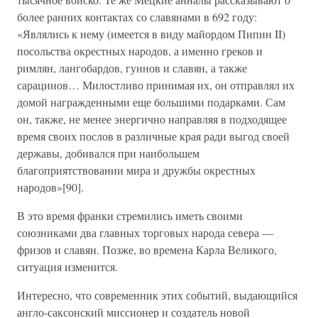
более ранних контактах со славянами в 692 году:
«Являлись к нему (имеется в виду майордом Пипин II)
посольства окрестных народов, а именно греков и
римлян, лангобардов, гуннов и славян, а также
сарацинов… Милостливо принимая их, он отправлял их
домой награжденными еще большими подарками. Сам
он, также, не менее энергично направляя в подходящее
время своих послов в различные края ради выгод своей
державы, добивался при наибольшем
благоприятствовании мира и дружбы окрестных
народов»[90].
В это время франки стремились иметь своими
союзниками два главных торговых народа севера —
фризов и славян. Позже, во времена Карла Великого,
ситуация изменится.
Интересно, что современник этих событий, выдающийся
англо-саксонский миссионер и создатель новой