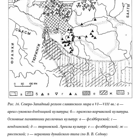
Рис. 16. Северо-Западный регион славянского мира в VI—VIII вв.: а —
ареал суковско-дзедзицкой культуры; б— пражско-корчакской культуры.
Основные памятники различных культур: в — фелдбергской; г —
кендзинской; д — торновской. Ареалы культур: е — фелдбергской; ж —
рюсенской; з — керамики дунайского типа (по В. В. Седову)