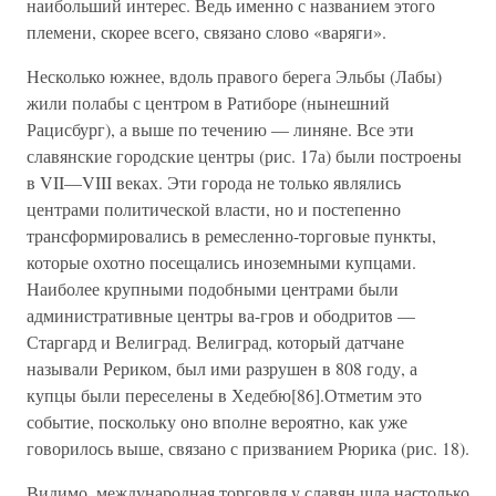
наибольший интерес. Ведь именно с названием этого
племени, скорее всего, связано слово «варяги».
Несколько южнее, вдоль правого берега Эльбы (Лабы)
жили полабы с центром в Ратиборе (нынешний
Рацисбург), а выше по течению — линяне. Все эти
славянские городские центры (рис. 17а) были построены
в VII—VIII веках. Эти города не только являлись
центрами политической власти, но и постепенно
трансформировались в ремесленно-торговые пункты,
которые охотно посещались иноземными купцами.
Наиболее крупными подобными центрами были
административные центры ва-гров и ободритов —
Старгард и Велиград. Велиград, который датчане
называли Рериком, был ими разрушен в 808 году, а
купцы были переселены в Хедебю[86].Отметим это
событие, поскольку оно вполне вероятно, как уже
говорилось выше, связано с призванием Рюрика (рис. 18).
Видимо, международная торговля у славян шла настолько