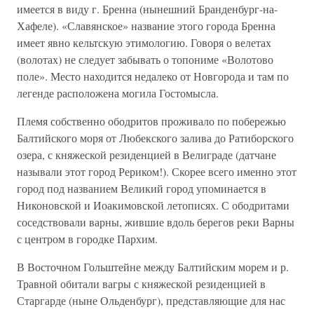
имеется в виду г. Бренна (нынешний Бранденбург-на-
Хафеле). «Славянское» название этого города Бренна
имеет явно кельтскую этимологию. Говоря о велетах
(волотах) не следует забывать о топониме «Волотово
поле». Место находится недалеко от Новгорода и там по
легенде расположена могила Гостомысла.
Племя собственно ободритов проживало по побережью
Балтийского моря от Любекского залива до Ратиборского
озера, с княжеской резиденцией в Велиграде (датчане
называли этот город Рериком!). Скорее всего именно этот
город под названием Великий город упоминается в
Никоновской и Иоакимовской летописях. С ободритами
соседствовали варны, жившие вдоль берегов реки Варны
с центром в городке Пархим.
В Восточном Гольштейне между Балтийским морем и р.
Травной обитали вагры с княжеской резиденцией в
Старгарде (ныне Ольденбург), представляющие для нас