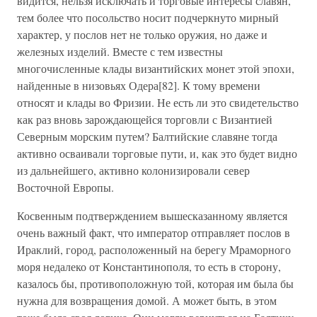
видится, нельзя исключать и торговые интересы славян,
тем более что посольство носит подчеркнуто мирный
характер, у послов нет не только оружия, но даже и
железных изделий. Вместе с тем известны
многочисленные клады византийских монет этой эпохи,
найденные в низовьях Одера[82]. К тому времени
относят и клады во Фризии. Не есть ли это свидетельство
как раз вновь зарождающейся торговли с Византией
Северным морским путем? Балтийские славяне тогда
активно осваивали торговые пути, и, как это будет видно
из дальнейшего, активно колонизировали север
Восточной Европы.
Косвенным подтверждением вышесказанному является
очень важный факт, что император отправляет послов в
Ираклий, город, расположенный на берегу Мраморного
моря недалеко от Константинополя, то есть в сторону,
казалось бы, противоположную той, которая им была бы
нужна для возвращения домой. А может быть, в этом