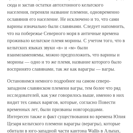
сюда и застав остатки автохтонного кельтского
населения, переняли название племени, одновременно
ославянив его население. Не исключено и то, что сами
варины изначально были славянами. Следует напомнить,
что на побережье Северного моря в античные времена
проживало кельтское племя морины. С учетом того, что в
кельтских языках звуки «в» и «м» были
взаимозаменяемы, можно предположить, что варины и
морины — одно и то же племя, название которого было
воспринято славянами, так же как варагры — вагры.
Остановимся немного подробнее на самом северо-
западном славянском племени вагры, тем более что ряд
исследователей, как уже говорилось выше, именно в них
видит тех самых варягов, которые, согласно Повести
временных лет, были призваны новгородцами.
Интересен также и факт существования во времена Юлия
Цезаря кельтского племени варагры (верагры), которые
обитали в юго-западной части кантона Wallis в Альпах,