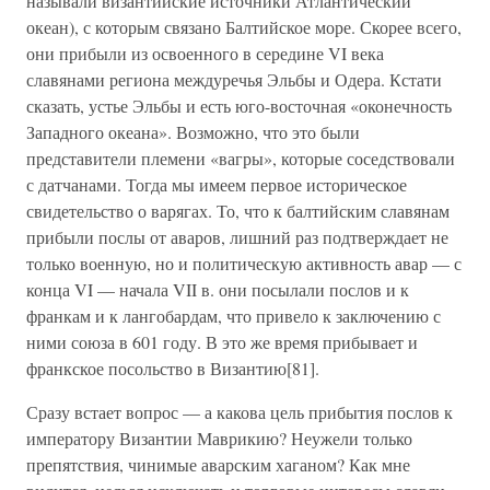
называли византийские источники Атлантический
океан), с которым связано Балтийское море. Скорее всего,
они прибыли из освоенного в середине VI века
славянами региона междуречья Эльбы и Одера. Кстати
сказать, устье Эльбы и есть юго-восточная «оконечность
Западного океана». Возможно, что это были
представители племени «вагры», которые соседствовали
с датчанами. Тогда мы имеем первое историческое
свидетельство о варягах. То, что к балтийским славянам
прибыли послы от аваров, лишний раз подтверждает не
только военную, но и политическую активность авар — с
конца VI — начала VII в. они посылали послов и к
франкам и к лангобардам, что привело к заключению с
ними союза в 601 году. В это же время прибывает и
франкское посольство в Византию[81].
Сразу встает вопрос — а какова цель прибытия послов к
императору Византии Маврикию? Неужели только
препятствия, чинимые аварским хаганом? Как мне