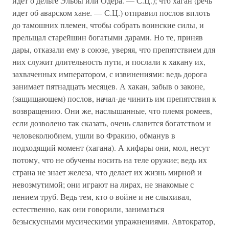
идет о дельте Эльбы или Одера. — С.Ц.); что хаган (речь
идет об аварском хане. — С.Ц.) отправил послов вплоть
до тамошних племен, чтобы собрать воинские силы, и
прельщал старейшин богатыми дарами. Но те, приняв
дары, отказали ему в союзе, уверяя, что препятствием для
них служит длительность пути, и послали к хакану их,
захваченных императором, с извинениями: ведь дорога
занимает пятнадцать месяцев. А хакан, забыв о законе,
(защищающем) послов, начал-де чинить им препятствия к
возвращению. Они же, наслышанные, что племя ромеев,
если дозволено так сказать, очень славится богатством и
человеколюбием, ушли во Фракию, обманув в
подходящий момент (хагана). А кифары они, мол, несут
потому, что не обучены носить на теле оружие; ведь их
страна не знает железа, что делает их жизнь мирной и
невозмутимой; они играют на лирах, не знакомые с
пением труб. Ведь тем, кто о войне и не слыхивал,
естественно, как они говорили, заниматься
безыскусными мусическими упражнениями. Автократор,