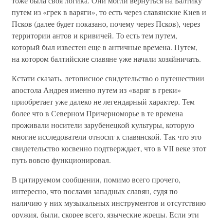
тоже была своя логика. Они могли вернуться на Балтику
путем из «грек в варяги», то есть через славянские Киев и
Псков (далее будет показано, почему через Псков), через
территории антов и кривичей. То есть тем путем,
который был известен еще в античные времена. Путем,
на котором балтийские славяне уже начали хозяйничать.
Кстати сказать, летописное свидетельство о путешествии
апостола Андрея именно путем из «варяг в греки»
приобретает уже далеко не легендарный характер. Тем
более что в Северном Причерноморье в те времена
проживали носители зарубенецкой культуры, которую
многие исследователи относят к славянской. Так что это
свидетельство косвенно подтверждает, что в VII веке этот
путь вовсю функционировал.
В цитируемом сообщении, помимо всего прочего,
интересно, что послами западных славян, судя по
наличию у них музыкальных инструментов и отсутствию
оружия, были, скорее всего, языческие жрецы. Если эти