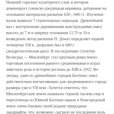
Нижний горизонт культурного слоя, в котором
доминирует суковско-дзедзицкая керамика, датирован на
основании материалов раскопок 620—680 гг. Изучение
валов выявило 7 строительных периодов. Древнейший
вал с внутренними деревянными конструкциями имел
высоту до 7 м и ширину основания 12,75 м. Его
возведение автор раскопок П. Донат определяет первой
четвертью VII в., разрушен был в 680 г.
(дендрологическая дата). В последующие столетия
Велиград — Мекленбург стал крупным ремесленно-
торговым поселением раннего средневековья и играл
заметную роль в истории региона до XIII в.»[92]. Ве-
лиград, один из древнейших городов Балтики, имел
действительно впечатляющие для средневекового города
размеры уже в VII веке. Хочется отметить, что
Мекленбургские земли называли страной тысячи озер и
переселенцы из Южной Балтики нашли в Новгородской
земле очень близкие своей родине природные
ландшафты, что, возможно, сыграло не последнюю роль