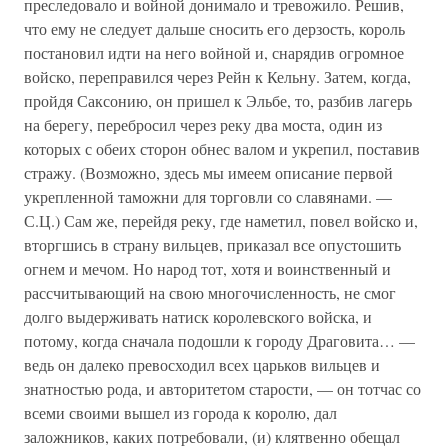
преследовало и войной донимало и тревожило. Решив,
что ему не следует дальше сносить его дерзость, король
постановил идти на него войной и, снарядив огромное
войско, переправился через Рейн к Кельну. Затем, когда,
пройдя Саксонию, он пришел к Эльбе, то, разбив лагерь
на берегу, перебросил через реку два моста, один из
которых с обеих сторон обнес валом и укрепил, поставив
стражу. (Возможно, здесь мы имеем описание первой
укрепленной таможни для торговли со славянами. —
С.Ц.) Сам же, перейдя реку, где наметил, повел войско и,
вторгшись в страну вильцев, приказал все опустошить
огнем и мечом. Но народ тот, хотя и воинственный и
рассчитывающий на свою многочисленность, не смог
долго выдерживать натиск королевского войска, и
потому, когда сначала подошли к городу Драговита… —
ведь он далеко превосходил всех царьков вильцев и
знатностью рода, и авторитетом старости, — он тотчас со
всеми своими вышел из города к королю, дал
заложников, каких потребовали, (и) клятвенно обещал