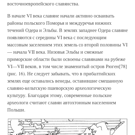
восточноевропейского славянства.
В начале VI века славяне начали активно осваивать
районы польского Поморья и междуречья нижних
течений Одера и Эльбы. В землях западнее Одера славяне
появляются с середины VI века с последующим
массовым заселением этих земель со второй половины VI
— начала VII века. Низовья Эльбы и смежные
приморские области были освоены славянами на рубеже
VI—VII веков, в том числе знаменитый остров Рюген[78]
(рис. 16). Не следует забывать, что в прибалтийских
землях еще оставались венеды, оставившие смешанную
славяно-кельтскую пшеворскую археологическую
культуру. Благодаря этому, современные польские
археологи считают славян автохтонным населением
Польши.