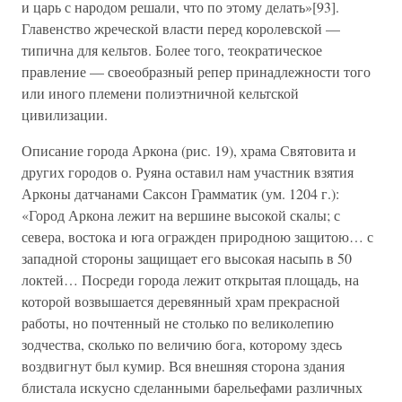
и царь с народом решали, что по этому делать»[93].
Главенство жреческой власти перед королевской —
типична для кельтов. Более того, теократическое
правление — своеобразный репер принадлежности того
или иного племени полиэтничной кельтской
цивилизации.
Описание города Аркона (рис. 19), храма Святовита и
других городов о. Руяна оставил нам участник взятия
Арконы датчанами Саксон Грамматик (ум. 1204 г.):
«Город Аркона лежит на вершине высокой скалы; с
севера, востока и юга огражден природною защитою… с
западной стороны защищает его высокая насыпь в 50
локтей… Посреди города лежит открытая площадь, на
которой возвышается деревянный храм прекрасной
работы, но почтенный не столько по великолепию
зодчества, сколько по величию бога, которому здесь
воздвигнут был кумир. Вся внешняя сторона здания
блистала искусно сделанными барельефами различных