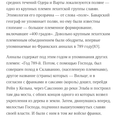
средних течений Одера и Варты локализуются поляне —
одно из крупных племен лехитской группы славян.
Этимология его прозрачна — от слова «поле». Баварский
географ не упоминает полян, но ему были известны
глопеане — большое племенное формирование,
включавшее «400 градов». Довольно крупным лехитским
племенным объединением были ободриты, впервые
упоминаемые во Франкских анналах в 789 году[83].
Анналы содержат под этим годом и упоминания других
племен: «Год 789-й. Потом, с помощью Господа, был
совершен поход в Склаванию, (населенную племенами),
другое название (страны) которых — Вильце; и в
согласии с франками и саксами (король) дошел, перейдя
Рейн у Кельна, через Саксонию до реки Эльба и построил
там два моста, с обоих концов одного из которых возвел
укрепления из дерева и земли. Затем, двинувшись вперед,
милостью Господа, подчинил вышеупомянутых славян
своей власти. И были с ним в том же войске франки,