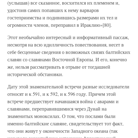
(услышав) все сказанное, восхитился их племенем и,
удостоив самих попавших к нему варваров
гостеприимства и подивившись размерами их тел и
огромности членов, переправил в Ираклию»[80].
Этот необычайно интересный и информативный пассаж,
несмотря на всю идилличность повествования, несет в
себе бесценные сведения о возможных связях балтийских
славян со славянами Восточной Европы. И его, конечно
же, нельзя рассматривать в отрыве от тогдашней
исторической обстановки.
Дату этой знаменательной встречи разные исследователи
относят и к 591, и к 592, и к 596 году. Причем этой
встрече предшествует начавшаяся война с аварами и
славянами, переправившимися через Дунай на
знаменитых моноксилах. О том, что послами были
именно балтийские славяне, свидетельствует тот факт,
что они живут у оконечности Западного океана (так