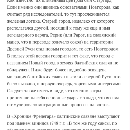
Если именно они явились основателями Новгорода, как
считает ряд исследователей, то тут прослеживается
железная логика. Старый город, недалеко от которого
располагался другой, носящий к тому же еще и имя
легендарного варяга, Рерик (или Рарог, на славянский
манер, что в переводе означало сокол) на территории
Древней Руси стал новым городом, то есть Новгородом.
В пользу этой версии говорит и тот факт, что город с
названием Новый город в землях балтийских славян не
обнаружен. Ниже будет более подробно освящена
миграция балтийских славян в земли северной Руси, что
было вызвано, в первую очередь, торговыми интересами.
Следует также иметь в виду, что именно вагры
принимали на себя основные удары с запада, что весьма
стимулировало миграционные процессы на восток.
В «Хронике Фредегара» балтийские славяне выступают
под именем винидов (748 г.): «В том же году саксы, по
обыкновению, попытались нарушить верность, которую