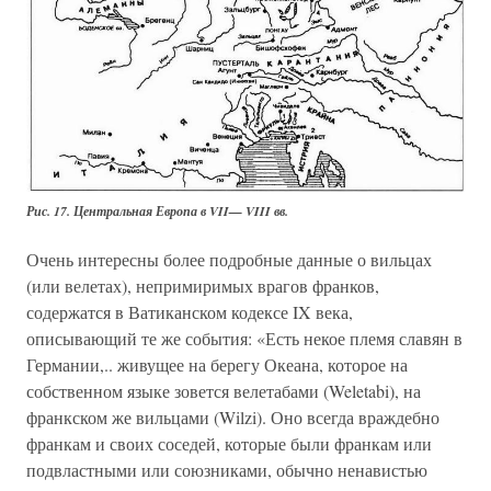
Рис. 17. Центральная Европа в VII— VIII вв.
Очень интересны более подробные данные о вильцах
(или велетах), непримиримых врагов франков,
содержатся в Ватиканском кодексе IX века,
описывающий те же события: «Есть некое племя славян в
Германии,.. живущее на берегу Океана, которое на
собственном языке зовется велетабами (Weletabi), на
франкском же вильцами (Wilzi). Оно всегда враждебно
франкам и своих соседей, которые были франкам или
подвластными или союзниками, обычно ненавистью