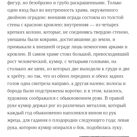
фигур, но безобразно и грубо раскрашенными. Только
один вход был во внутренность храма, окруженного
двойною оградою: внешняя ограда состояла из толстой
стены с красною кровлею; внутренняя — из четырех
крепких колонн, которые, не соединяясь твердою стеною,
увешаны были коврами, достигавшими до земли, и
примыкали к внешней ограде лишь немногими арками и
кровлею. В самом храме стоял большой, превосходивший
рост человеческий, кумир, с четырьмя головами, на
стольких же шеях, из которых две выходили к груди и две
к хребту, но так, что из обеих передних и обеих задних
голов одна смотрела направо, а другая налево; волосы и
борода были подстрижены коротко; и в этом, казалось,
художник соображался с обыкновением руян. В правой
руке кумир держал рог из различных металлов, который
каждый год обыкновенно наполнялся вином из рук
жреца, для гадания о плодородии следующего года; левая
рука, которою кумир опирался о бок, подобилась луку.