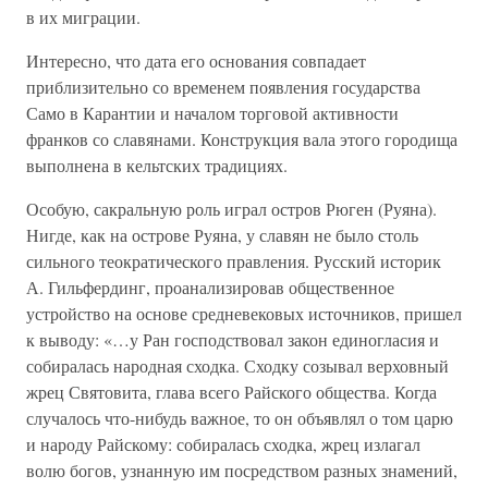
в их миграции.
Интересно, что дата его основания совпадает
приблизительно со временем появления государства
Само в Карантии и началом торговой активности
франков со славянами. Конструкция вала этого городища
выполнена в кельтских традициях.
Особую, сакральную роль играл остров Рюген (Руяна).
Нигде, как на острове Руяна, у славян не было столь
сильного теократического правления. Русский историк
А. Гильфердинг, проанализировав общественное
устройство на основе средневековых источников, пришел
к выводу: «…у Ран господствовал закон единогласия и
собиралась народная сходка. Сходку созывал верховный
жрец Святовита, глава всего Райского общества. Когда
случалось что-нибудь важное, то он объявлял о том царю
и народу Райскому: собиралась сходка, жрец излагал
волю богов, узнанную им посредством разных знамений,