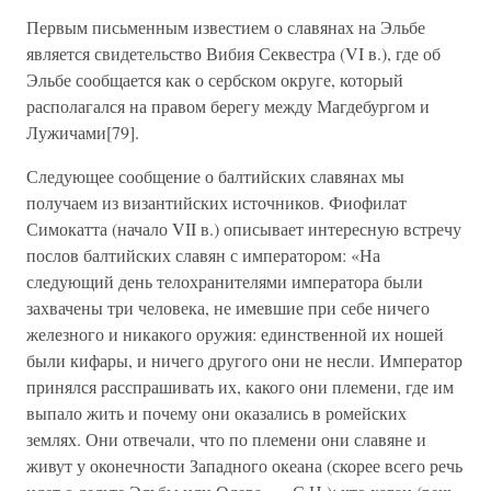
Первым письменным известием о славянах на Эльбе
является свидетельство Вибия Секвестра (VI в.), где об
Эльбе сообщается как о сербском округе, который
располагался на правом берегу между Магдебургом и
Лужичами[79].
Следующее сообщение о балтийских славянах мы
получаем из византийских источников. Фиофилат
Симокатта (начало VII в.) описывает интересную встречу
послов балтийских славян с императором: «На
следующий день телохранителями императора были
захвачены три человека, не имевшие при себе ничего
железного и никакого оружия: единственной их ношей
были кифары, и ничего другого они не несли. Император
принялся расспрашивать их, какого они племени, где им
выпало жить и почему они оказались в ромейских
землях. Они отвечали, что по племени они славяне и
живут у оконечности Западного океана (скорее всего речь