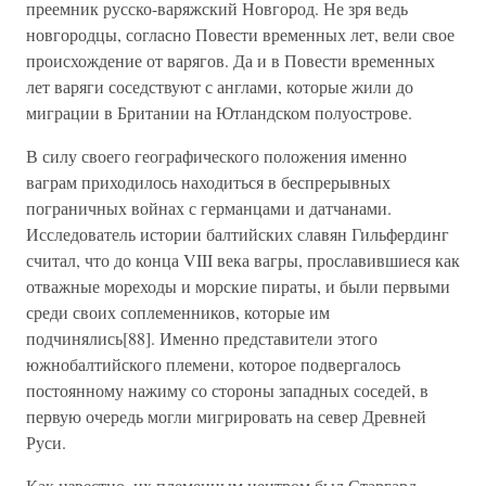
преемник русско-варяжский Новгород. Не зря ведь
новгородцы, согласно Повести временных лет, вели свое
происхождение от варягов. Да и в Повести временных
лет варяги соседствуют с англами, которые жили до
миграции в Британии на Ютландском полуострове.
В силу своего географического положения именно
ваграм приходилось находиться в беспрерывных
пограничных войнах с германцами и датчанами.
Исследователь истории балтийских славян Гильфердинг
считал, что до конца VIII века вагры, прославившиеся как
отважные мореходы и морские пираты, и были первыми
среди своих соплеменников, которые им
подчинялись[88]. Именно представители этого
южнобалтийского племени, которое подвергалось
постоянному нажиму со стороны западных соседей, в
первую очередь могли мигрировать на север Древней
Руси.
Как известно, их племенным центром был Старгард.