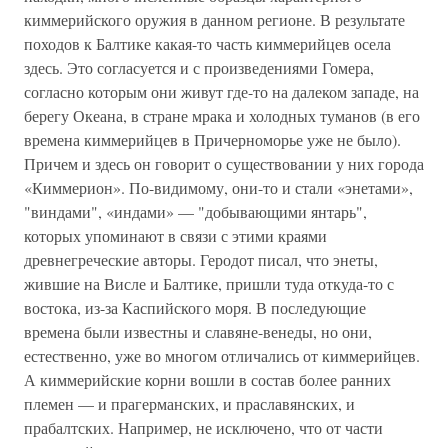
киммерийского оружия в данном регионе. В результате
походов к Балтике какая-то часть киммерийцев осела
здесь. Это согласуется и с произведениями Гомера,
согласно которым они живут где-то на далеком западе, на
берегу Океана, в стране мрака и холодных туманов (в его
времена киммерийцев в Причерноморье уже не было).
Причем и здесь он говорит о существовании у них города
«Киммерион». По-видимому, они-то и стали «энетами»,
"виндами", «индами» — "добывающими янтарь",
которых упоминают в связи с этими краями
древнегреческие авторы. Геродот писал, что энеты,
жившие на Висле и Балтике, пришли туда откуда-то с
востока, из-за Каспийского моря. В последующие
времена были известны и славяне-венеды, но они,
естественно, уже во многом отличались от киммерийцев.
А киммерийские корни вошли в состав более ранних
племен — и прагерманских, и праславянских, и
прабалтских. Например, не исключено, что от части