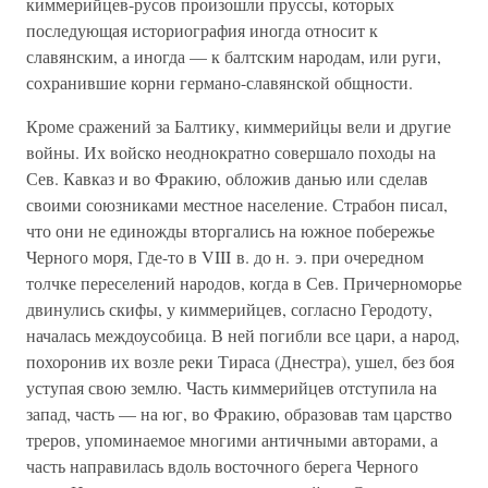
киммерийцев-русов произошли пруссы, которых
последующая историография иногда относит к
славянским, а иногда — к балтским народам, или руги,
сохранившие корни германо-славянской общности.
Кроме сражений за Балтику, киммерийцы вели и другие
войны. Их войско неоднократно совершало походы на
Сев. Кавказ и во Фракию, обложив данью или сделав
своими союзниками местное население. Страбон писал,
что они не единожды вторгались на южное побережье
Черного моря, Где-то в VIII в. до н. э. при очередном
толчке переселений народов, когда в Сев. Причерноморье
двинулись скифы, у киммерийцев, согласно Геродоту,
началась междоусобица. В ней погибли все цари, а народ,
похоронив их возле реки Тираса (Днестра), ушел, без боя
уступая свою землю. Часть киммерийцев отступила на
запад, часть — на юг, во Фракию, образовав там царство
треров, упоминаемое многими античными авторами, а
часть направилась вдоль восточного берега Черного