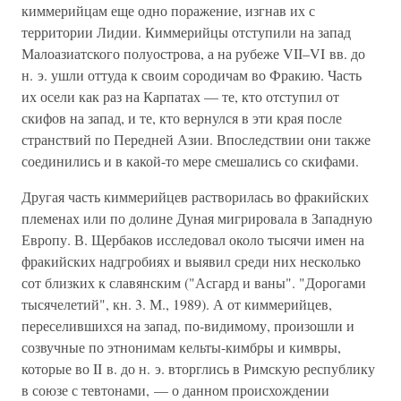
киммерийцам еще одно поражение, изгнав их с
территории Лидии. Киммерийцы отступили на запад
Малоазиатского полуострова, а на рубеже VII–VI вв. до
н. э. ушли оттуда к своим сородичам во Фракию. Часть
их осели как раз на Карпатах — те, кто отступил от
скифов на запад, и те, кто вернулся в эти края после
странствий по Передней Азии. Впоследствии они также
соединились и в какой-то мере смешались со скифами.
Другая часть киммерийцев растворилась во фракийских
племенах или по долине Дуная мигрировала в Западную
Европу. В. Щербаков исследовал около тысячи имен на
фракийских надгробиях и выявил среди них несколько
сот близких к славянским ("Асгард и ваны". "Дорогами
тысячелетий", кн. 3. М., 1989). А от киммерийцев,
переселившихся на запад, по-видимому, произошли и
созвучные по этнонимам кельты-кимбры и кимвры,
которые во II в. до н. э. вторглись в Римскую республику
в союзе с тевтонами, — о данном происхождении