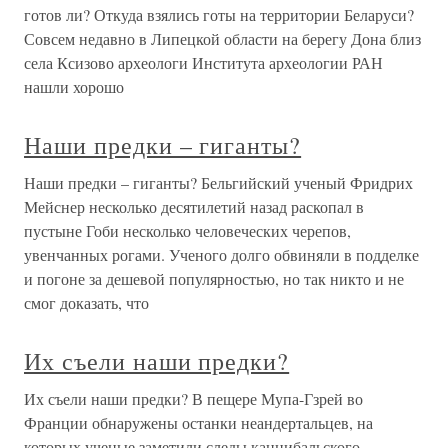
готов ли? Откуда взялись готы на территории Беларуси?
Совсем недавно в Липецкой области на берегу Дона близ
села Ксизово археологи Института археологии РАН
нашли хорошо
Наши предки – гиганты?
Наши предки – гиганты? Бельгийский ученый Фридрих
Мейснер несколько десятилетий назад раскопал в
пустыне Гоби несколько человеческих черепов,
увенчанных рогами. Ученого долго обвиняли в подделке
и погоне за дешевой популярностью, но так никто и не
смог доказать, что
Их съели наши предки?
Их съели наши предки? В пещере Мупа-Гзрей во
Франции обнаружены останки неандертальцев, на
которых ученые заметили следы каннибальского