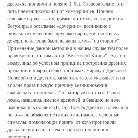
древляне, кривичи и поляне (I, 9а). Следовательно, эти
пять племен произошли от киммерийцев. Причем
северяне и русы — их прямые потомки, «наследники»
Богумира, а остальные «дочерние», возникшие в
результате смешения с другими народами, поскольку
дочери по легенде были выданы замуж "на сторону".
Применение данной методики в нашем случае тем более
правомочно, что сам автор "Велесовой Книги", судя по
всему, знал об условном принципе построения древних
преданий о прародителях-эпонимах. Наряду с Древой и
Полевой он в других фрагментах текста указывает и на
вполне прозаическую причину возникновения
славянских этнонимов: "Те, которые от страха были в
лесах, назвались именем древичей, а бывшие на поле
именовались поляне" (II, 7а). То есть Древа и Полева для
него — не объяснение самих этнонимов, а условные
символы, позволяющие понять, от кого произошли
древляне и поляне, с кем и в какой степени они
родственны.