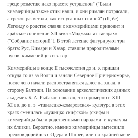
греце розметше иако прасете устршенои" ("Были
киммерийцы также отцы наши, и они римлян потрясали,
а греков разметали, как испуганных свиней") (II, 6е).
Легенду о родстве славян с киммерийцами приводит и
арабское сочинение XII века «Маджмал-ат-таварах»
("Собрание историй"), В этой легенде фигурируют три
брата: Рус, Кимари и Хазар, ставшие прародителями
русов, киммерийцев и хазар.
Киммерийцы в конце II тысячелетия до и. э. пришли
откуда-то из-за Волги и заняли Северное Причерноморье,
после чего начали распространяться далее на запад, в
сторону Балтики. На основании археологических данных
академик Б. А. Рыбаков показал, что примерно в XIII–
XI вв. до н. э. «тшилецко-комаровская» культура в этих
краях сменилась «лужнцко-скифской» (скифы и
киммерийцы были родственными народами, и культуры
их близки). Вероятно, именно киммерийцы вытеснили
предков дорийцсв с Одера и Шпрее, или по крайней мере