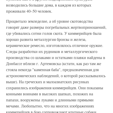
возводились большие дома, в каждом из которых
проживали 40–50 человек.
Процветало земледелие, а об уровне скотоводства
говорят даже размеры погребальных жертвоприношений,
где убивались сотни голов скота. У киммерийцев была
хорошо развита металлургия бронзы и железа,
керамическое ремесло, изготовлялось отличное оружие.
Следы разработки их рудников и металлургического
производства со шлаками и остатками плавки найдены в
Донбассе вблизи г. Артемовска (кстати, как раз там же
стояла некогда "каменная баба", предназначенная для
астрономических наблюдений, о которой рассказывалось
выше). На греческих и малоазиатских рисунках
сохранились изображения киммерийцев. Они показаны
конными воинами в высоких шапках, похожих на
папахи, вооружены луками и длинными прямыми
мечами. Любопытно, что на многих изображениях
киммерийцев в бою сопровождают крупные собаки.