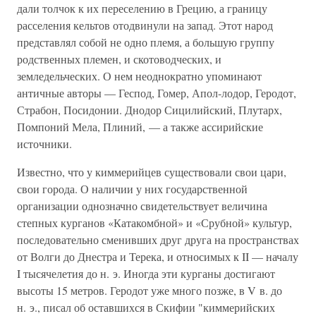
дали толчок к их переселению в Грецию, а границу
расселения кельтов отодвинули на запад. Этот народ
представлял собой не одно племя, а большую группу
родственных племен, и скотоводческих, и
земледельческих. О нем неоднократно упоминают
античные авторы — Геспод, Гомер, Апол-лодор, Геродот,
Страбон, Посидонии. Днодор Сицилийский, Плутарх,
Помпоний Мела, Плиний, — а также ассирийские
источники.
Известно, что у киммерийцев существовали свои цари,
свои города. О наличии у них государственной
организации однозначно свидетельствует величина
степных курганов «Катакомбной» и «Срубной» культур,
последовательно сменивших друг друга на пространствах
от Волги до Днестра и Терека, и относимых к II — началу
I тысячелетия до н. э. Иногда эти курганы достигают
высоты 15 метров. Геродот уже много позже, в V в. до
н. э., писал об оставшихся в Скифии "киммерийских