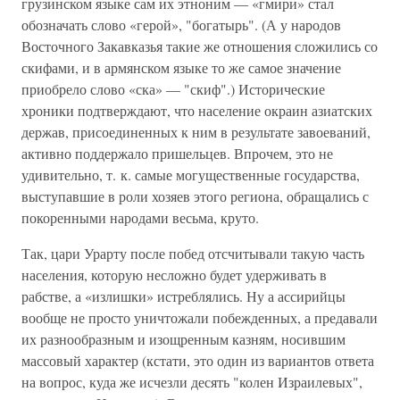
грузинском языке сам их этноним — «гмири» стал
обозначать слово «герой», "богатырь". (А у народов
Восточного Закавказья такие же отношения сложились со
скифами, и в армянском языке то же самое значение
приобрело слово «ска» — "скиф".) Исторические
хроники подтверждают, что население окраин азиатских
держав, присоединенных к ним в результате завоеваний,
активно поддержало пришельцев. Впрочем, это не
удивительно, т. к. самые могущественные государства,
выступавшие в роли хозяев этого региона, обращались с
покоренными народами весьма, круто.
Так, цари Урарту после побед отсчитывали такую часть
населения, которую несложно будет удерживать в
рабстве, а «излишки» истреблялись. Ну а ассирийцы
вообще не просто уничтожали побежденных, а предавали
их разнообразным и изощренным казням, носившим
массовый характер (кстати, это один из вариантов ответа
на вопрос, куда же исчезли десять "колен Израилевых",