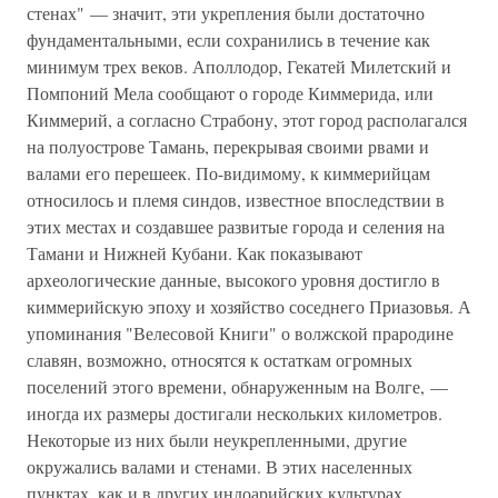
стенах" — значит, эти укрепления были достаточно
фундаментальными, если сохранились в течение как
минимум трех веков. Аполлодор, Гекатей Милетский и
Помпоний Мела сообщают о городе Киммерида, или
Киммерий, а согласно Страбону, этот город располагался
на полуострове Тамань, перекрывая своими рвами и
валами его перешеек. По-видимому, к киммерийцам
относилось и племя синдов, известное впоследствии в
этих местах и создавшее развитые города и селения на
Тамани и Нижней Кубани. Как показывают
археологические данные, высокого уровня достигло в
киммерийскую эпоху и хозяйство соседнего Приазовья. А
упоминания "Велесовой Книги" о волжской прародине
славян, возможно, относятся к остаткам огромных
поселений этого времени, обнаруженным на Волге, —
иногда их размеры достигали нескольких километров.
Некоторые из них были неукрепленными, другие
окружались валами и стенами. В этих населенных
пунктах, как и в других индоарийских культурах,