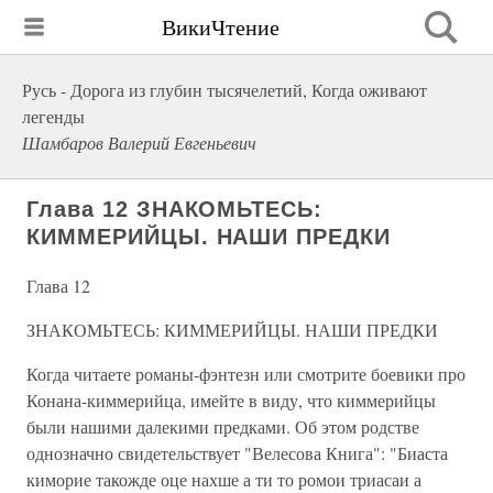
ВикиЧтение
Русь - Дорога из глубин тысячелетий, Когда оживают
легенды
Шамбаров Валерий Евгеньевич
Глава 12 ЗНАКОМЬТЕСЬ:
КИММЕРИЙЦЫ. НАШИ ПРЕДКИ
Глава 12
ЗНАКОМЬТЕСЬ: КИММЕРИЙЦЫ. НАШИ ПРЕДКИ
Когда читаете романы-фэнтезн или смотрите боевики про
Конана-киммерийца, имейте в виду, что киммерийцы
были нашими далекими предками. Об этом родстве
однозначно свидетельствует "Велесова Книга": "Биаста
киморие такожде оце нахше а ти то ромои триасаи а