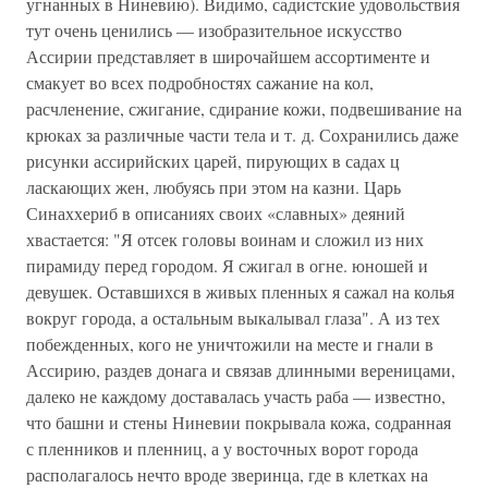
угнанных в Ниневию). Видимо, садистские удовольствия
тут очень ценились — изобразительное искусство
Ассирии представляет в широчайшем ассортименте и
смакует во всех подробностях сажание на кол,
расчленение, сжигание, сдирание кожи, подвешивание на
крюках за различные части тела и т. д. Сохранились даже
рисунки ассирийских царей, пирующих в садах ц
ласкающих жен, любуясь при этом на казни. Царь
Синаххериб в описаниях своих «славных» деяний
хвастается: "Я отсек головы воинам и сложил из них
пирамиду перед городом. Я сжигал в огне. юношей и
девушек. Оставшихся в живых пленных я сажал на колья
вокруг города, а остальным выкалывал глаза". А из тех
побежденных, кого не уничтожили на месте и гнали в
Ассирию, раздев донага и связав длинными вереницами,
далеко не каждому доставалась участь раба — известно,
что башни и стены Ниневии покрывала кожа, содранная
с пленников и пленниц, а у восточных ворот города
располагалось нечто вроде зверинца, где в клетках на