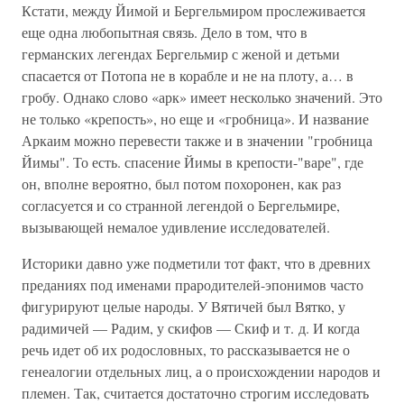
Кстати, между Йимой и Бергельмиром прослеживается
еще одна любопытная связь. Дело в том, что в
германских легендах Бергельмир с женой и детьми
спасается от Потопа не в корабле и не на плоту, а… в
гробу. Однако слово «арк» имеет несколько значений. Это
не только «крепость», но еще и «гробница». И название
Аркаим можно перевести также и в значении "гробница
Йимы". То есть. спасение Йимы в крепости-"варе", где
он, вполне вероятно, был потом похоронен, как раз
согласуется и со странной легендой о Бергельмире,
вызывающей немалое удивление исследователей.
Историки давно уже подметили тот факт, что в древних
преданиях под именами прародителей-эпонимов часто
фигурируют целые народы. У Вятичей был Вятко, у
радимичей — Радим, у скифов — Скиф и т. д. И когда
речь идет об их родословных, то рассказывается не о
генеалогии отдельных лиц, а о происхождении народов и
племен. Так, считается достаточно строгим исследовать