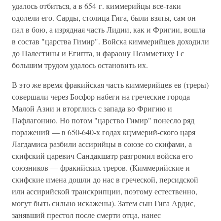
удалось отбиться, а в 654 г. киммерийцы все-таки
одолели его. Сарды, столица Гига, были взяты, сам он
пал в бою, а изрядная часть Лидии, как и Фригии, вошла
в состав "царства Гимир". Войска киммерийцев доходили
до Палестины и Египта, и фараону Псамметиху I с
большим трудом удалось остановить их.
В это же время фракийская часть киммерийцев ев (треры)
совершали через Босфор набеги на греческие города
Малой Азии и вторглись с запада во Фригию и
Пафлагонию. Но потом "царство Гимир" понесло ряд
поражений — в 650-640-х годах кцммерий-ского царя
Лагдамиса разбили ассирийцы в союзе со скифами, а
скифский царевич Сандакшатр разгромил войска его
союзников — фракийских треров. (Киммерийские и
скифские имена дошли до нас в греческой, персидской
или ассирийской транскрипции, поэтому естественно,
могут быть сильно искажены). Затем сын Гига Ардис,
занявший престол после смерти отца, нанес