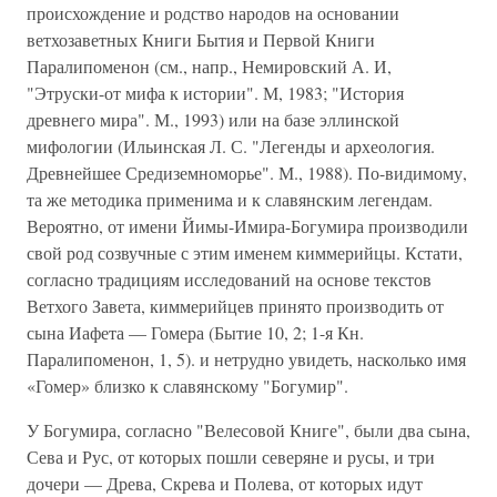
происхождение и родство народов на основании
ветхозаветных Книги Бытия и Первой Книги
Паралипоменон (см., напр., Немировский А. И,
"Этруски-от мифа к истории". М, 1983; "История
древнего мира". М., 1993) или на базе эллинской
мифологии (Ильинская Л. С. "Легенды и археология.
Древнейшее Средиземноморье". М., 1988). По-видимому,
та же методика применима и к славянским легендам.
Вероятно, от имени Йимы-Имира-Богумира производили
свой род созвучные с этим именем киммерийцы. Кстати,
согласно традициям исследований на основе текстов
Ветхого Завета, киммерийцев принято производить от
сына Иафета — Гомера (Бытие 10, 2; 1-я Кн.
Паралипоменон, 1, 5). и нетрудно увидеть, насколько имя
«Гомер» близко к славянскому "Богумир".
У Богумира, согласно "Велесовой Книге", были два сына,
Сева и Рус, от которых пошли северяне и русы, и три
дочери — Древа, Скрева и Полева, от которых идут