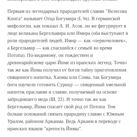
Первым из легендарных прародителей славян "Велесова
Книга" называет Отца Богумира (I, 9а). В германской
мифологии, как показал А. И. Асов, он же фигурирует в
лице великана Бергельмира или Имира (оба выступают в
роли прародителей людей, Имир — как «первочеловек»,
а Бергельмир — как спасшийся с семьей во время
Потопа). По-видимому, он тождествен и
древнеарийскому царю Йиме из иранских легенд. Точно
так же как Йима получил от богов тайну приготовления
священного напитка, Хаомы или Сомы, так Богумира
боги научили готовить Сурицу — священный хмельной
напиток праславян и славян, получаемый на основе
забродившего меда (III, 22). И точно так же как
Бергельмир, Йима спасает свой род от Потопа. Тем
больше оснований связать прародину славян с Южным
Уралом, районом Аркаима. Ведь Аркаим в переводе с
иранских языков "крепость Йимы".