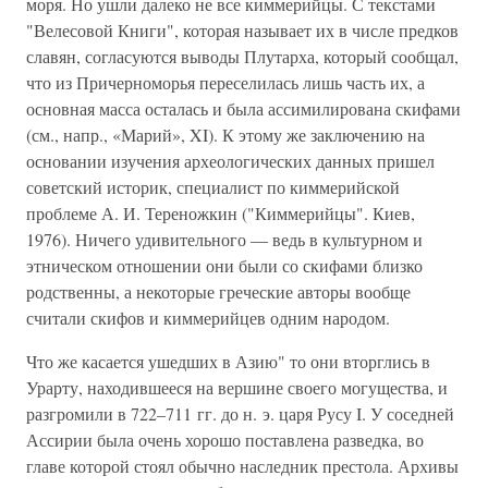
моря. Но ушли далеко не все киммерийцы. С текстами
"Велесовой Книги", которая называет их в числе предков
славян, согласуются выводы Плутарха, который сообщал,
что из Причерноморья переселилась лишь часть их, а
основная масса осталась и была ассимилирована скифами
(см., напр., «Марий», XI). К этому же заключению на
основании изучения археологических данных пришел
советский историк, специалист по киммерийской
проблеме А. И. Тереножкин ("Киммерийцы". Киев,
1976). Ничего удивительного — ведь в культурном и
этническом отношении они были со скифами близко
родственны, а некоторые греческие авторы вообще
считали скифов и киммерийцев одним народом.
Что же касается ушедших в Азию" то они вторглись в
Урарту, находившееся на вершине своего могущества, и
разгромили в 722–711 гг. до н. э. царя Русу I. У соседней
Ассирии была очень хорошо поставлена разведка, во
главе которой стоял обычно наследник престола. Архивы