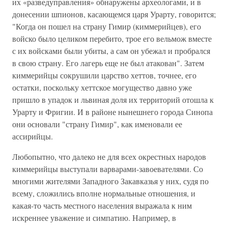
их «разведуправления» обнаружены археологами, и в
донесении шпионов, касающемся царя Урарту, говорится;
"Когда он пошел на страну Гимир (киммерийцев), его
войско было целиком перебито, трое его вельмож вместе
с их войсками были убиты, а сам он убежал и пробрался
в свою страну. Его лагерь еще не был атакован". Затем
киммерийцы сокрушили царство хеттов, точнее, его
остатки, поскольку хеттское могущество давно уже
пришло в упадок и львиная доля их территорий отошла к
Урарту и Фригии. И в районе нынешнего города Синопа
они основали "страну Гимир", как именовали ее
ассирийцы.
Любопытно, что далеко не для всех окрестных народов
киммерийцы выступали варварами-завоевателями. Со
многими жителями Западного Закавказья у них, судя по
всему, сложились вполне нормальные отношения, и
какая-то часть местного населения выражала к ним
искреннее уважение и симпатию. Например, в