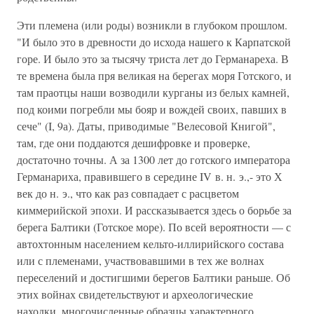
Эти племена (или роды) возникли в глубоком прошлом.
"И было это в древности до исхода нашего к Карпатской
горе. И было это за тысячу триста лет до Германареха. В
те времена была пря великая на берегах моря Готского, и
там праотцы наши возводили курганы из белых камней,
под коими погребли мы бояр и вождей своих, павших в
сече" (I, 9а). Даты, приводимые "Велесовой Книгой",
там, где они поддаются дешифровке и проверке,
достаточно точны. А за 1300 лет до готского императора
Германариха, правившего в середине IV в. н. э.,- это Х
век до н. э., что как раз совпадает с расцветом
киммерийской эпохи. И рассказывается здесь о борьбе за
берега Балтики (Готское море). По всей вероятности — с
автохтонным населением кельто-иллирийского состава
или с племенами, участвовавшими в тех же волнах
переселений и достигшими берегов Балтики раньше. Об
этих войнах свидетельствуют и археологические
находки, многочисленные образцы характерного