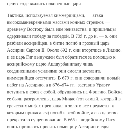
цепях содержались покоренные цари.
Тактика, используемая киммерийцами, — атака
высокоманевренными массами конных стрелков —
древнему Востоку была еще неизвестна, и пришельцы
одерживали победу за победой. В 705 г. до н. — э. они
разбили ассирийцев, в битве погиб и грозный царь
Ассирии Саргон II. Около 692 г. они вторглись в Лидию,
и ее царь Гиг вынужден был обратиться за помощью к
ассирийскому царю Ашшурбанипалу лишь
соединенными усилиями они смогли заставить
киммерийцев отступить, В 679 г. они совершили новый
набег на Ассирию, а в 676–674 гг., заставив Урарту
вступить в союз с собой, обрушились на Фригию. Войска
ее были разгромлены, царь Мидас (тот самый, который в
греческих мифах превращал в золото все предметы, к
которым прикасался) погиб в этой войне, а его царство
прекратило существование. В 665 г. лидийскому Гигу
опять пришлось просить помощи у Ассирии и едва