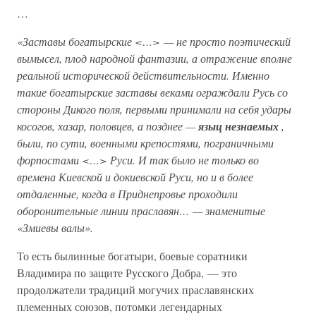
…
«Заставы богатырские <…> — не просто поэтический
вымысел, плод народной фантазии, а отражение вполне
реальной исторической действительности. Именно
такие богатырские заставы веками ограждали Русь со
стороны Дикого поля, первыми принимали на себя удары
косогов, хазар, половцев, а позднее —
языц незнаемых
,
были, по сути, военными крепостями, пограничными
форпостами <…> Руси. И так было не только во
времена Киевской и докиевской Руси, но и в более
отдаленные, когда в Приднепровье проходили
оборонительные линии праславян… — знаменитые
«Змиевы валы».
То есть былинные богатыри, боевые соратники
Владимира по защите Русского Добра, — это
продолжатели традиций могучих праславянских
племенных союзов, потомки легендарных