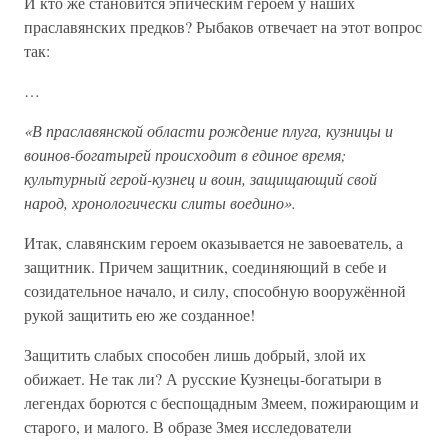
И кто же становится эпическим героем у наших
праславянских предков? Рыбаков отвечает на этот вопрос
так:
…
«В праславянской области рождение плуга, кузницы и
воинов-богатырей происходит в единое время;
культурный герой-кузнец и воин, защищающий свой
народ, хронологически слиты воедино».
Итак, славянским героем оказывается не завоеватель, а
защитник. Причем защитник, соединяющий в себе и
созидательное начало, и силу, способную вооружённой
рукой защитить ею же созданное!
Защитить слабых способен лишь добрый, злой их
обижает. Не так ли? А русские Кузнецы-богатыри в
легендах борются с беспощадным Змеем, пожирающим и
старого, и малого. В образе Змея исследователи