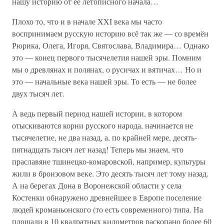
нашу историю от её летописного начала…
Плохо то, что и в начале XXI века мы часто
воспринимаем русскую историю всё так же — со времён
Рюрика, Олега, Игоря, Святослава, Владимира… Однако
это — конец первого тысячелетия нашей эры. Помним
мы о древлянах и полянах, о русичах и вятичах… Но и
это — начальные века нашей эры. То есть — не более
двух тысяч лет.
А ведь первый период нашей истории, в котором
отыскиваются корни русского народа, начинается не
тысячелетие, не два назад, а, по крайней мере, десять-
пятнадцать тысяч лет назад! Теперь мы знаем, что
праславяне тшинецко-комаровской, например, культуры
жили в бронзовом веке. Это десять тысяч лет тому назад.
А на берегах Дона в Воронежской области у села
Костенки обнаружено древнейшее в Европе поселение
людей кроманьонского (то есть современного) типа. На
площади в 10 квадратных километров раскопано более 60