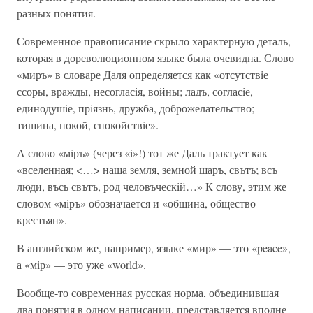
разных понятия.
Современное правописание скрыло характерную деталь,
которая в дореволюционном языке была очевидна. Слово
«миръ» в словаре Даля определяется как «отсутствiе
ссоры, вражды, несогласiя, войны; ладъ, согласiе,
единодушiе, прiязнь, дружба, доброжелательство;
тишина, покой, спокойствiе».
А слово «мiръ» (через «i»!) тот же Даль трактует как
«вселенная; <…> наша земля, земной шаръ, свътъ; всъ
люди, въсь свътъ, род человъческiй…» К слову, этим же
словом «мiръ» обозначается и «община, общество
крестьян».
В английском же, например, языке «мир» — это «peace»,
а «мiр» — это уже «world».
Вообще-то современная русская норма, объединившая
два понятия в одном написании, представляется вполне