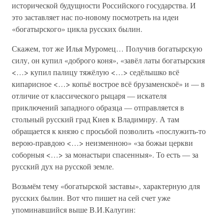
исторической будущности Российского государства. И
это заставляет нас по-новому посмотреть на идеи
«богатырского» цикла русских былин.
Скажем, тот же Илья Муромец… Получив богатырскую
силу, он купил «доброго коня», «завёл латы богатырския
<…> купил палицу тяжёлую <…> седёлышко всё
кипарисное <…> копьё вострое всё брузаменскоё» и — в
отличие от классического рыцаря — искателя
приключений западного образца — отправляется в
стольный русский град Киев к Владимиру. А там
обращается к князю с просьбой позволить «послужить-то
верою-правдою <…> неизменною» «за божьи церкви
соборныя <…> за монастыри спасенныя». То есть — за
русский дух на русской земле.
Возьмём тему «богатырской заставы», характерную для
русских былин. Вот что пишет на сей счет уже
упоминавшийся выше В.И.Калугин: