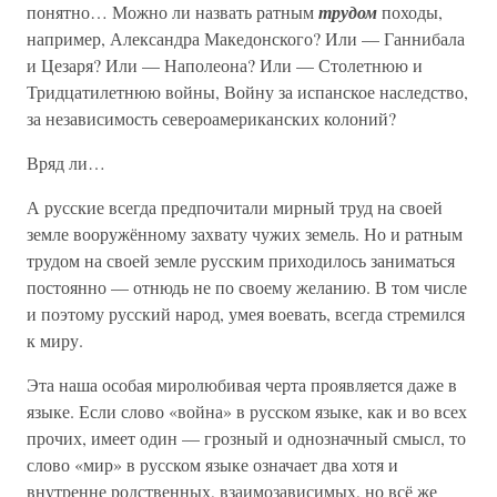
понятно… Можно ли назвать ратным
трудом
походы,
например, Александра Македонского? Или — Ганнибала
и Цезаря? Или — Наполеона? Или — Столетнюю и
Тридцатилетнюю войны, Войну за испанское наследство,
за независимость североамериканских колоний?
Вряд ли…
А русские всегда предпочитали мирный труд на своей
земле вооружённому захвату чужих земель. Но и ратным
трудом на своей земле русским приходилось заниматься
постоянно — отнюдь не по своему желанию. В том числе
и поэтому русский народ, умея воевать, всегда стремился
к миру.
Эта наша особая миролюбивая черта проявляется даже в
языке. Если слово «война» в русском языке, как и во всех
прочих, имеет один — грозный и однозначный смысл, то
слово «мир» в русском языке означает два хотя и
внутренне родственных, взаимозависимых, но всё же