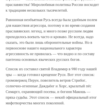
праславянства! Миролюбивая политика России восходит
к традициям нескольких тысячелетий.
Равнинная необъятная Русь всегда была удобным полем
для нашествия агрессора, поэтому и во время создания
праславянских легенд, и много позже русским людям
приходилось воевать часто и кроваво. Не всегда, надо
сказать, это были лишь оборонительные войны. Но в
первооснове нашего национального характера
агрессивность не привилась — что видно и по составу
пантеона основных языческих русских богов.
Список их составил святой Владимир в 980 году нашей
эры — когда готовил крещение Руси. Вот этот список:
громовержец Перун, повелитель ветров Стрибог,
солнечно-огненные Даждьбог и Хорс, крылатый пёс
Симаргл, охраняющий посевы, и богиня Макошь —
пряха судьбы. Этот список — некий официальный итог
мифотворчества многих поколений.