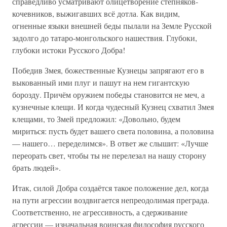
справедливо усматривают олицетворение степняков-
кочевников, выжигавших всё дотла. Как видим,
огненные языки внешней беды пылали на Земле Русской
задолго до татаро-монгольского нашествия. Глубоки,
глубоки истоки Русского Добра!
Победив Змея, божественные Кузнецы запрягают его в
выкованный ими плуг и пашут на нем гигантскую
борозду. Причём оружием победы становится не меч, а
кузнечные клещи. И когда чудесный Кузнец схватил Змея
клещами, то Змей предложил: «Довольно, будем
мириться: пусть будет вашего света половина, а половина
— нашего… переделимся». В ответ же слышит: «Лучше
переорать свет, чтобы ты не перелезал на нашу сторону
брать людей».
Итак, силой Добра создаётся такое положение дел, когда
на пути агрессии воздвигается непреодолимая преграда.
Соответственно, не агрессивность, а сдерживание
агрессии — изначальная воинская философия русского