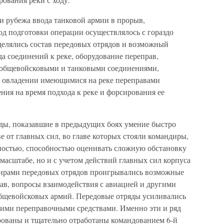
и рубежа ввода танковой армии в прорыв,
од подготовки операции осуществлялось с гораздо
делялись состав передовых отрядов и возможный
а соединений к реке, оборудование переправ,
х общевойсковыми и танковыми соединениями,
 овладении имеющимися на реке переправами
ения на время подхода к реке и форсирования ее
ды, показавшие в предыдущих боях умение быстро
е от главных сил, во главе которых стояли командиры,
ностью, способностью оценивать сложную обстановку
 масштабе, но и с учетом действий главных сил корпуса
дирами передовых отрядов проигрывались возможные
ав, вопросы взаимодействия с авиацией и другими
общевойсковых армий. Передовые отряды усиливались
ими переправочными средствами. Именно эти и ряд
рованы и тщательно отработаны командованием 6-й