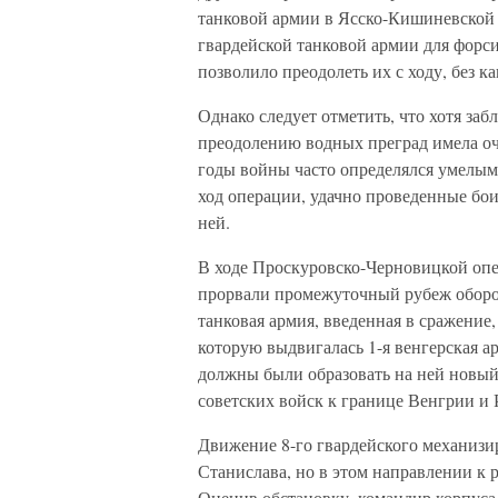
танковой армии в Ясско-Кишиневской 
гвардейской танковой армии для форс
позволило преодолеть их с ходу, без к
Однако следует отметить, что хотя за
преодолению водных преград имела оч
годы войны часто определялся умелым
ход операции, удачно проведенные бои
ней.
В ходе Проскуровско-Черновицкой опе
прорвали промежуточный рубеж оборо
танковая армия, введенная в сражение,
которую выдвигалась 1-я венгерская а
должны были образовать на ней новый
советских войск к границе Венгрии и
Движение 8-го гвардейского механизи
Станислава, но в этом направлении к 
Оценив обстановку, командир корпуса