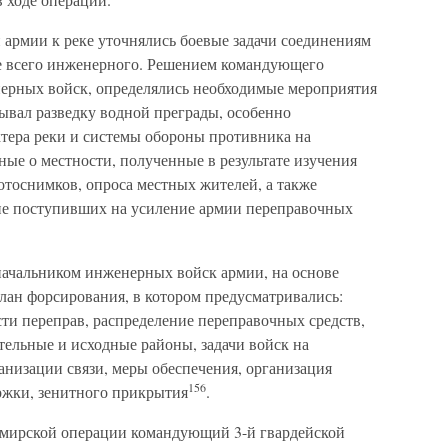
й армии к реке уточнялись боевые задачи соединениям
де всего инженерного. Решением командующего
нерных войск, определялись необходимые мероприятия
ывал разведку водной преграды, особенно
тера реки и системы обороны противника на
ые о местности, полученные в результате изучения
отоснимков, опроса местных жителей, а также
ие поступивших на усиление армии переправочных
начальником инженерных войск армии, на основе
ан форсирования, в котором предусматривались:
ти переправ, распределение переправочных средств,
тельные и исходные районы, задачи войск на
анизации связи, меры обеспечения, организация
156
ржки, зенитного прикрытия
.
омирской операции командующий 3-й гвардейской