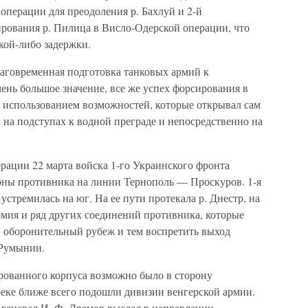
операции для преодоления р. Бахлуй и 2-й
ирования р. Пилица в Висло-Одерской операции, что
акой-либо задержки.
благовременная подготовка танковых армий к
ень большое значение, все же успех форсирования в
 использованием возможностей, которые открывал сам
 на подступах к водной преграде и непосредственно на
рации 22 марта войска 1-го Украинского фронта
ны противника на линии Тернополь — Проскуров. 1-я
 устремилась на юг. На ее пути протекала р. Днестр, на
рмия и ряд других соединений противника, которые
 оборонительный рубеж и тем воспретить выход
 Румынии.
рованного корпуса возможно было в сторону
реке ближе всего подошли дивизии венгерской армии.
 генерал И. Ф. Дремов выслал в направлении