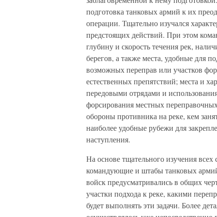
подготовка танковых армий к их прео
операции. Тщательно изучался характе
предстоящих действий. При этом ком
глубину и скорость течения рек, налич
берегов, а также места, удобные для п
возможных переправ или участков фор
естественных препятствий; места и хар
передовыми отрядами и использования
форсирования местных переправочных 
обороны противника на реке, кем занят
наиболее удобные рубежи для закрепле
наступления.
На основе тщательного изучения всех 
командующие и штабы танковых армий
войск предусматривались в общих чер
участки подхода к реке, какими переп
будет выполнять эти задачи. Более де
осуществлялось уже непосредственно в