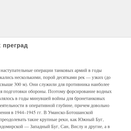
 преград
ь наступательные операции танковых армий в годы
кались несколькими, порой десятками рек — узких (до
 (свыше 300 м). Они служили для противника наиболее
я подготовки обороны. Поэтому форсирование водных
, являлось в годы минувшей войны для бронетанковых
ятельности в оперативной глубине, причем довольно
ления в 1944–1945 гг. В Уманско-Ботошанской
преодолевать такие крупные реки, как Южный Буг,
ндомирской — Западный Буг, Сан, Вислу и другие, а в