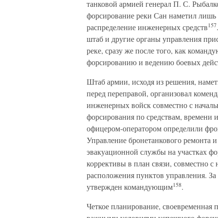
танковой армией генерал П. С. Рыбалк
форсирование реки Сан наметил лишь 
157
распределение инженерных средств
штаб и другие органы управления прис
реке, сразу же после того, как коман
форсированию и ведению боевых дейс
Штаб армии, исходя из решения, наме
перед переправой, организовал коменд
инженерных войск совместно с началь
форсирования по средствам, времени и
офицером-оператором определили фрон
Управление бронетанкового ремонта и
эвакуационной службы на участках фо
коррективы в план связи, совместно с
расположения пунктов управления. За 
158
утвержден командующим
.
Четкое планирование, своевременная п
важными условиями успешного форсир