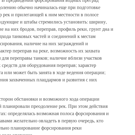
долению обычно начиналась еще при подготовке
р рек и прилегающей к ним местности в полосе
андующие и штабы стремились установить: ширину,
ие на них бродов, переправ, профиль реки, грунт дна и
одхода танковых частей и соединений к местам
сирования, наличие на них заграждений и
актер переправ на реке, возможность их захвата
 для переправы танков; наличие вблизи участков
средств для оборудования переправ; характер
а или может быть занята в ходе ведения операции;
ния захваченных плацдармов и развития с них
сторон обстановки и возможного хода операции
 планировали преодоление рек. При этом действия
тах: определялась возможная полоса форсирования и
равами желательно овладеть в первую очередь, кто
тально планирование форсирования реки
 ходе операции.