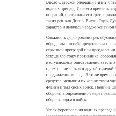
Висло-Одерской операции 1-я и 2-я гв
водных преград. Из всего времени, з
операций, почти одна его треть прихо
таких рек, как Днепр, Висла, Одер, Д
характер и являлась нередко конечной
Сложность форсирования рек обусловли
вброд, сама по себе представляла пре
серьезной преградой при преодолении
затрудняло атаку противника, обороня
наступающему одновременно ввести в 
применение танков и другой тяжелой б
продвижение вперед. В то же время р
средства, меньшим их количеством уд
фланги и тыл своих войск. Наличие ш
обороны в определенной мере повышал
обороняющихся войск.
Успех форсирования водных преград б
заблаговременной к нему подготовкой