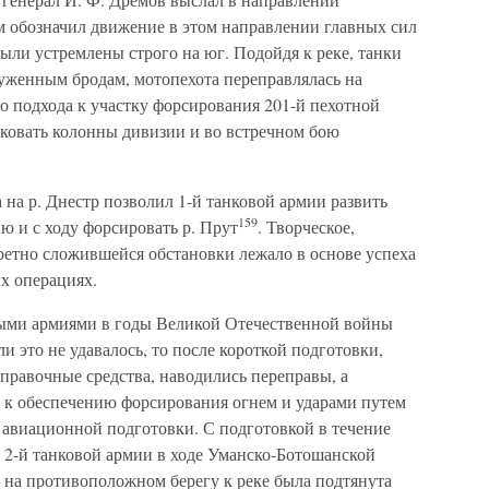
м обозначил движение в этом направлении главных сил
были устремлены строго на юг. Подойдя к реке, танки
руженным бродам, мотопехота переправлялась на
о подхода к участку форсирования 201-й пехотной
аковать колонны дивизии и во встречном бою
на р. Днестр позволил 1-й танковой армии развить
159
ю и с ходу форсировать р. Прут
. Творческое,
ретно сложившейся обстановки лежало в основе успеха
х операциях.
ыми армиями в годы Великой Отечественной войны
ли это не удавалось, то после короткой подготовки,
еправочные средства, наводились переправы, а
ь к обеспечению форсирования огнем и ударами путем
авиационной подготовки. С подготовкой в течение
 2-й танковой армии в ходе Уманско-Ботошанской
 на противоположном берегу к реке была подтянута