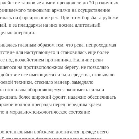
ардейские танковые армии преодолели до 20 различных
атрачиваемого танковыми армиями на осуществление
дилась на форсирование рек. При этом борьба за рубежи
унай, и за плацдармы на них носила длительный
 целью операции.
валась главным образом тем, что река, непроходимая
пятствие для наступающего и становилась еще более
 ее под воздействием противника. Наличие реки
вшегося на противоположном берегу, не позволяло
действие все имеющиеся силы и средства, сковывало
оевой техники, стесняло маневр, замедляло
ека позволяла обороняющемуся экономить силы и
ерживать более широкий фронт, надежно обеспечивать
ирокой водной преграды перед передним краем
о и морально-психологическое состояние
ронетанковыми войсками достигался прежде всего
. В предвидении форсирования водных преград