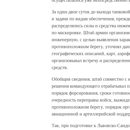
За одни-двое суток до выхода танково
и задачи по видам обеспечения, преж
распределялись силы и средства инже
по маскировке. Штаб армии организов
инженерную, с целью выявления харак
противоположном берегу, уточнял данн
географических описаний, карт, аэроф
организовывал встречу и распределен
средств.
Обобщив сведения, штаб совместно с 
решения командующего отрабатывал пл
порядок форсирования, сроки готовнос
очередность переправы войск, выжида
противоположном берегу, порядок орг
авиационной и артиллерийской подде
Так, при подготовке к Львовско-Санд