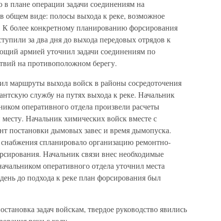
о в плане операции задачи соединениям на
в общем виде: полосы выхода к реке, возможное
. К более конкретному планированию форсирования
тупили за два дня до выхода передовых отрядов к
дующий армией уточнил задачи соединениям по
твий на противоположном берегу.
тил маршруты выхода войск в районы сосредоточения
антскую службу на путях выхода к реке. Начальник
ником оперативного отдела произвели расчеты
 месту. Начальник химических войск вместе с
т постановки дымовых завес и время дымопуска.
 снабжения спланировало организацию ремонтно-
рсирования. Начальник связи внес необходимые
 начальником оперативного отдела уточнил места
день до подхода к реке план форсирования был
остановка задач войскам, твердое руководство явились
ования реки с ходу.