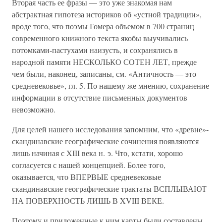
Вторая часть ее фразы — это уже знакомая нам
абстрактная гипотеза историков об «устной традиции»,
вроде того, что поэмы Гомера объемом в 700 страниц
современного книжного текста якобы выучивались
потомками-пастухами наизусть, и сохранялись в
народной памяти НЕСКОЛЬКО СОТЕН ЛЕТ, прежде
чем были, наконец, записаны, см. «Античность — это
средневековье», гл. 5. По нашему же мнению, сохранение
информации в отсутствие письменных документов
невозможно.
Для целей нашего исследования запомним, что «древне»-
скандинавские географические сочинения появляются
лишь начиная с XIII века н. э. Что, кстати, хорошо
согласуется с нашей концепцией. Более того,
оказывается, что ВПЕРВЫЕ средневековые
скандинавские географические трактаты ВСПЛЫВАЮТ
НА ПОВЕРХНОСТЬ ЛИШЬ В XVIII ВЕКЕ.
Поэтому и приложенные к ним карты были составлены,