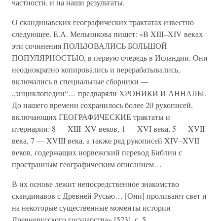
частности, и на наши результаты.
О скандинавских географических трактатах известно
следующее. Е.А. Мельникова пишет: «В XIII–XIV веках
эти сочинения ПОЛЬЗОВАЛИСЬ БОЛЬШОЙ
ПОПУЛЯРНОСТЬЮ, в первую очередь в Исландии. Они
неоднократно копировались и перерабатывались,
включались в специальные сборники —
„энциклопедии“… предваряли ХРОНИКИ И АННАЛЫ.
До нашего времени сохранилось более 20 рукописей,
включающих ГЕОГРАФИЧЕСКИЕ трактаты и
итернарии: 8 — XIII–XV веков, 1 — XVI века, 5 — XVII
века, 7 — XVIII века, а также ряд рукописей XIV–XVII
веков, содержащих норвежский перевод Библии с
пространным географическим описанием…
В их основе лежит непосредственное знакомство
скандинавов с Древней Русью… [Они] проливают свет и
на некоторые существенные моменты истории
Древнерусского государства» [523], с. 5.