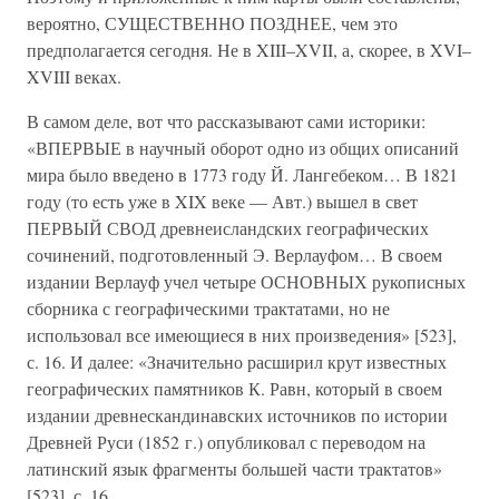
вероятно, СУЩЕСТВЕННО ПОЗДНЕЕ, чем это
предполагается сегодня. Не в XIII–XVII, а, скорее, в XVI–
XVIII веках.
В самом деле, вот что рассказывают сами историки:
«ВПЕРВЫЕ в научный оборот одно из общих описаний
мира было введено в 1773 году Й. Лангебеком… В 1821
году (то есть уже в XIX веке — Авт.) вышел в свет
ПЕРВЫЙ СВОД древнеисландских географических
сочинений, подготовленный Э. Верлауфом… В своем
издании Верлауф учел четыре ОСНОВНЫХ рукописных
сборника с географическими трактатами, но не
использовал все имеющиеся в них произведения» [523],
с. 16. И далее: «Значительно расширил крут известных
географических памятников К. Равн, который в своем
издании древнескандинавских источников по истории
Древней Руси (1852 г.) опубликовал с переводом на
латинский язык фрагменты большей части трактатов»
[523], с. 16.