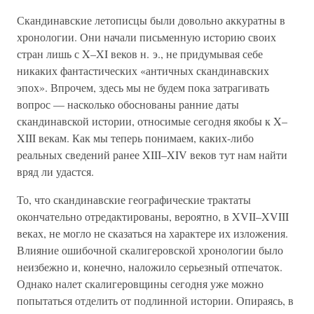
Скандинавские летописцы были довольно аккуратны в
хронологии. Они начали письменную историю своих
стран лишь с X–XI веков н. э., не придумывая себе
никаких фантастических «античных скандинавских
эпох». Впрочем, здесь мы не будем пока затрагивать
вопрос — насколько обоснованы ранние даты
скандинавской истории, относимые сегодня якобы к X–
XIII векам. Как мы теперь понимаем, каких-либо
реальных сведений ранее XIII–XIV веков тут нам найти
вряд ли удастся.
То, что скандинавские географические трактаты
окончательно отредактированы, вероятно, в XVII–XVIII
веках, не могло не сказаться на характере их изложения.
Влияние ошибочной скалигеровской хронологии было
неизбежно и, конечно, наложило серьезный отпечаток.
Однако налет скалигеровщины сегодня уже можно
попытаться отделить от подлинной истории. Опираясь, в