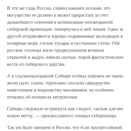
В эти же годы Россия, словно наконец осознав, что
могущество ее должно и может прирастать за счет
дальнейшего освоения и колонизации неизведанной
сибирской провинции, повернулась к ней лицом. Одна за
другой отправляются хорошо снаряженные экспедиции в
полярные моря, глухие тундры и пустынные степи. Обе
русские столицы жили предвкушением великих
открытий и жадно ловили скупые, порой фантастические
вести из сибирского царства.
А в ссыльнокаторжной Сибири особых перемен не чаяли,
жили сыто, сонно, терпеливо сносили самодурство
наместников и мздоимство чиновников, не особенно
печалясь об интересах метрополии.
Сибирь следовало встряхнуть как следует, сыскав для нее
новую метлу, — прогрессивного генерал-губернатора.
Так уж было заведено в России, что если прогрессивный,