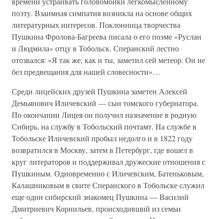
времени устраивать головомойки легкомысленному
поэту. Взаимная симпатия возникла на основе общих
литературных интересов. Поклонница творчества
Пушкина Фролова-Багреева писала о его поэме «Руслан
и Людмила» отцу в Тобольск. Сперанский лестно
отозвался: «Я так же, как и ты, заметил сей метеор. Он не
без предвещания для нашей словесности»…
Среди лицейских друзей Пушкина заметен Алексей
Демьянович Иличевский — сын томского губернатора.
По окончании Лицея он получил назначение в родную
Сибирь, на службу в Тобольский почтамт. На службе в
Тобольске Иличевский пробыл недолго и в 1822 году
возвратился в Москву, затем в Петербург, где вошел в
круг литераторов и поддерживал дружеские отношения с
Пушкиным. Одновременно с Иличевским, Батеньковым,
Калашниковым в свите Сперанского в Тобольске служил
еще один сибирский знакомец Пушкина — Василий
Дмитриевич Корнильев, происходивший из семьи