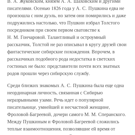
В. А. Жуковским, князем А. А. Шаховским и другими
писателями. Осенью 1826 года у А. С. Пушкина едва не
произошла с ним дуэль, но затем они помирились и даже
подружились настолько, что Пушкин избрал Толстого
посредником при своем первом сватовстве к
Н. М. Гончаровой. Талантливый и остроумный
рассказчик, Толстой не раз описывал в кругу друзей свои
фантастические сибирские похождения. Впрочем, в
рассказчиках подобного рода недостатка в светских
гостиных не было: представители почти всех знатных
родов прошли через сибирскую службу.
Среди близких знакомых А. С. Пушкина была еще одна
неординарная личность, связанная с Сибирью
неразрывными узами. Речь идет о популярной
писательнице, умнейшей и несчастной женщине,
Фроловой-Багреевой, дочери самого М. М. Сперанского.
Между Пушкиным и Фроловой-Багреевой сложились
теплые взаимоотношения, позволявшие ей время от