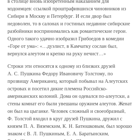
в столице вновь изобретенным наказанием для
мздоимцев: ссылкой проштрафившихся чиновников из
Сибири в Москву и Петербург. И если двор был
недоволен, то в салонах и гостиных недавние сибирские
разбойники воспринимались как романтические герои.
Одного такого удачно изобразил Грибоедов в комедии
«Горе от ума»: «…дуэлист, в Камчатку сослан был,
вернулся алеутом и крепко на руку нечист…»
Строки эти относятся к одному из близких друзей
А. С. Пушкина Федору Ивановичу Толстому, по
прозвищу Американец, который побывал на Алеутских
островах и посетил дикие племена Российско-
американских колоний. Дома он одевался по-алеутски, а
стены комнат его были увешаны оружием алеутов. Женат
он был на цыганке. Человек сложный и своеобразный,
Ф. Толстой входил в круг друзей Пушкина, дружил с
князем П. А. Вяземским, К. Н. Батюшковым, был хорошо
знаком с В. Л. Пушкиным, Е. А. Баратынским,