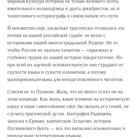
мировая культура потеряла не только великого поэта,
язвительного вольнодумца и друга декабристов, но и
талантливого историографа в самом начале его пути.
И неизвестно еще, насколько трагически отозвалась эта
потеря на нашей российской судьбе: не везло с
историками нашей многострадальной Родине. Не то
чтобы России не хватало талантов — серьезных и
глубоких трудов по нашей истории предостаточно. Но
при всей их научной основательности они страдают от
скупости языка и сухости изложения, а потому
малопривлекательны для неподготовленного читателя.
Совсем не то Пушкин. Жаль, что не много успел он на
этом поприще. Как знать, какое влияние на историческую
науку и наше самосознание смог бы оказать его гений, не
случись трагической дуэли. Биография Радищева,
записки о Ермаке, камчатском Атласове, история
Пугачевского бунта — все это написано основательно и
прекрасным литературным языком.