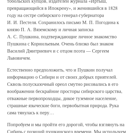
тобольских купцов, издателей журнала «Иртыш,
превращающийся в Ипокрену», и женившийся в 1828
году на сестре сибирского генерал-губернатора
И. И. Пестеля. Сохранилось письмо М. П. Погодина к
князю П. А. Вяземскому и личная записка
А. С. Пушкина, подтверждающие личное знакомство
Пушкина с Корнильевым. Очень близко был знаком
Василий Дмитриевич и с отцом поэта — Сергеем
Львовичем.
Естественно предположить, что и Пушкин получал
информацию о Сибири и от своих добрых приятелей.
Сквозь полусказочный ореол смутно рисовались в его
воображении бескрайние просторы сибирского царства,
отважные первопроходцы, дикое туземное население,
страшные языческие боги, первобытная природа. Рука
сама тянулась к перу…
Попробуем и мы пройти его дорогой, чтобы взглянуть на
Сибирь с позиций пушкинского времени. Мы используем