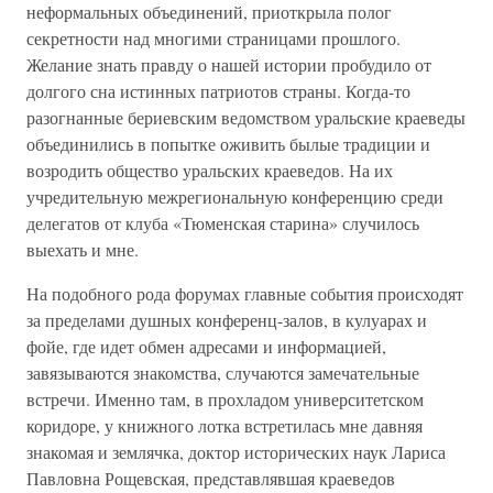
неформальных объединений, приоткрыла полог
секретности над многими страницами прошлого.
Желание знать правду о нашей истории пробудило от
долгого сна истинных патриотов страны. Когда-то
разогнанные бериевским ведомством уральские краеведы
объединились в попытке оживить былые традиции и
возродить общество уральских краеведов. На их
учредительную межрегиональную конференцию среди
делегатов от клуба «Тюменская старина» случилось
выехать и мне.
На подобного рода форумах главные события происходят
за пределами душных конференц-залов, в кулуарах и
фойе, где идет обмен адресами и информацией,
завязываются знакомства, случаются замечательные
встречи. Именно там, в прохладом университетском
коридоре, у книжного лотка встретилась мне давняя
знакомая и землячка, доктор исторических наук Лариса
Павловна Рощевская, представлявшая краеведов