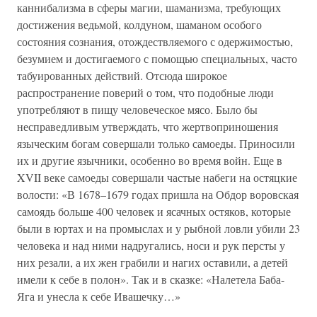
каннибализма в сферы магии, шаманизма, требующих
достижения ведьмой, колдуном, шаманом особого
состояния сознания, отождествляемого с одержимостью,
безумием и достигаемого с помощью специальных, часто
табуированных действий. Отсюда широкое
распространение поверий о том, что подобные люди
употребляют в пищу человеческое мясо. Было бы
несправедливым утверждать, что жертвоприношения
языческим богам совершали только самоеды. Приносили
их и другие язычники, особенно во время войн. Еще в
XVII веке самоеды совершали частые набеги на остяцкие
волости: «В 1678–1679 годах пришла на Обдор воровская
самоядь больше 400 человек и ясачных остяков, которые
были в юртах и на промыслах и у рыбной ловли убили 23
человека и над ними надругались, носи и рук персты у
них резали, а их жен грабили и нагих оставили, а детей
имели к себе в полон». Так и в сказке: «Налетела Баба-
Яга и унесла к себе Ивашечку…»