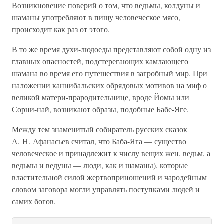
Возникновение поверий о том, что ведьмы, колдуны и
шаманы употребляют в пищу человеческое мясо,
происходит как раз от этого.
В то же время духи-людоеды представляют собой одну из
главных опасностей, подстерегающих камлающего
шамана во время его путешествия в загробный мир. При
наложении каннибальских обрядовых мотивов на миф о
великой матери-прародительнице, вроде Йомы или
Сорни-най, возникают образы, подобные Бабе-Яге.
Между тем знаменитый собиратель русских сказок
А. Н. Афанасьев считал, что Баба-Яга — существо
человеческое и принадлежит к числу вещих жен, ведьм, а
ведьмы и ведуны — люди, как и шаманы), которые
властительной силой жертвоприношений и чародейным
словом заговора могли управлять поступками людей и
самих богов.