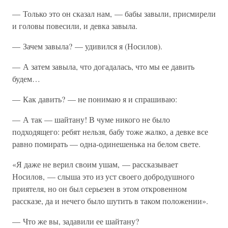
— Только это он сказал нам, — бабы завыли, присмирели
и головы повесили, и девка завыла.
— Зачем завыла? — удивился я (Носилов).
— А затем завыла, что догадалась, что мы ее давить
будем…
— Как давить? — не понимаю я и спрашиваю:
— А так — шайтану! В чуме никого не было
подходящего: ребят нельзя, бабу тоже жалко, а девке все
равно помирать — одна-одинешенька на белом свете.
«Я даже не верил своим ушам, — рассказывает
Носилов, — слыша это из уст своего добродушного
приятеля, но он был серьезен в этом откровенном
рассказе, да и нечего было шутить в таком положении».
— Что же вы, задавили ее шайтану?