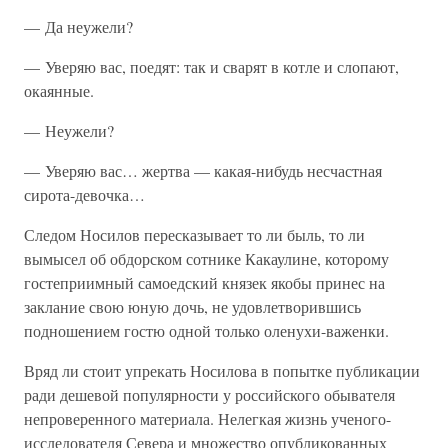
— Да неужели?
— Уверяю вас, поедят: так и сварят в котле и слопают,
окаянные.
— Неужели?
— Уверяю вас… жертва — какая-нибудь несчастная
сирота-девочка…
Следом Носилов пересказывает то ли быль, то ли
вымысел об обдорском сотнике Какаулине, которому
гостеприимный самоедский князек якобы принес на
заклание свою юную дочь, не удовлетворившись
подношением гостю одной только оленухи-важенки.
Вряд ли стоит упрекать Носилова в попытке публикации
ради дешевой популярности у российского обывателя
непроверенного материала. Нелегкая жизнь ученого-
исследователя Севера и множество опубликованных