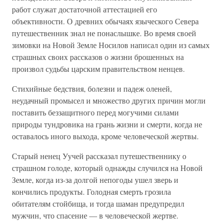
работ служат достаточной аттестацией его
объективности. О древних обычаях языческого Севера
путешественник знал не понаслышке. Во время своей
зимовки на Новой Земле Носилов написал один из самых
страшных своих рассказов о жизни брошенных на
произвол судьбы царским правительством ненцев.
Стихийные бедствия, болезни и падеж оленей,
неудачный промысел и множество других причин могли
поставить беззащитного перед могучими силами
природы тундровика на грань жизни и смерти, когда не
оставалось иного выхода, кроме человеческой жертвы.
Старый ненец Уучей рассказал путешественнику о
страшном голоде, который однажды случился на Новой
Земле, когда из-за долгой непогоды ушел зверь и
кончились продукты. Голодная смерть грозила
обитателям стойбища, и тогда шаман предупредил
мужчин, что спасение — в человеческой жертве.