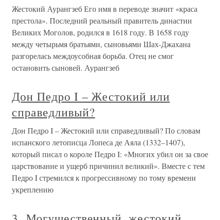
Жестокий Аурангзеб Его имя в переводе значит «краса
престола». Последний реальный правитель династии
Великих Моголов, родился в 1618 году. В 1658 году
между четырьмя братьями, сыновьями Шах-Джахана
разгорелась междоусобная борьба. Отец не смог
остановить сыновей. Аурангзеб
Дон Педро I – Жестокий или
справедливый?
Дон Педро I – Жестокий или справедливый? По словам
испанского летописца Лопеса де Аяла (1332–1407),
который писал о короле Педро I: «Многих убил он за свое
царствование и ущерб причинил великий». Вместе с тем
Педро I стремился к прогрессивному по тому времени
укреплению
3. Могущественный, жестокий