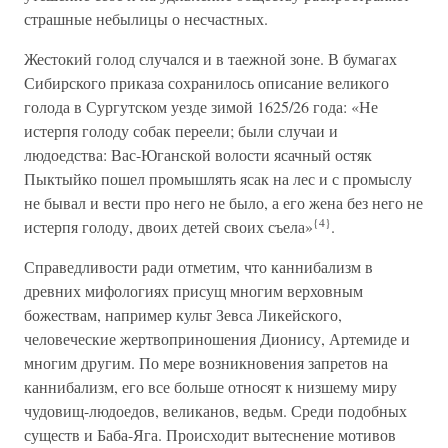
страшные небылицы о несчастных.
Жестокий голод случался и в таежной зоне. В бумагах
Сибирского приказа сохранилось описание великого
голода в Сургутском уезде зимой 1625/26 года: «Не
истерпя голоду собак переели; были случаи и
людоедства: Вас-Юганской волости ясачный остяк
Пыктыйко пошел промышлять ясак на лес и с промыслу
не бывал и вести про него не было, а его жена без него не
{4}
истерпя голоду, двоих детей своих съела»
.
Справедливости ради отметим, что каннибализм в
древних мифологиях присущ многим верховным
божествам, например культ Зевса Ликейского,
человеческие жертвоприношения Дионису, Артемиде и
многим другим. По мере возникновения запретов на
каннибализм, его все больше относят к низшему миру
чудовищ-людоедов, великанов, ведьм. Среди подобных
существ и Баба-Яга. Происходит вытеснение мотивов