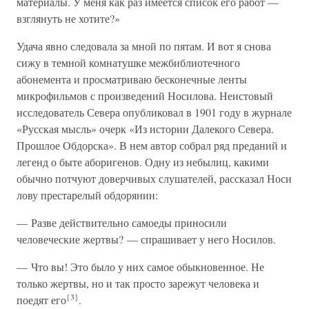
материалы. У меня как раз имеется список его работ —
взглянуть не хотите?»
Удача явно следовала за мной по пятам. И вот я снова
сижу в темной комнатушке межбиблиотечного
абонемента и просматриваю бесконечные ленты
микрофильмов с произведений Носилова. Неистовый
исследователь Севера опубликовал в 1901 году в журнале
«Русская мысль» очерк «Из истории Далекого Севера.
Прошлое Обдорска». В нем автор собрал ряд преданий и
легенд о быте аборигенов. Одну из небылиц, какими
обычно потчуют доверчивых слушателей, рассказал Носи
лову престарелый обдорянин:
— Разве действительно самоеды приносили
человеческие жертвы? — спрашивает у него Носилов.
— Что вы! Это было у них самое обыкновенное. Не
только жертвы, но и так просто зарежут человека и
{3}
поедят его
.