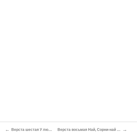
←
→
Верста шестая У людоедки
Верста восьмая Най, Сорни-най и Наина