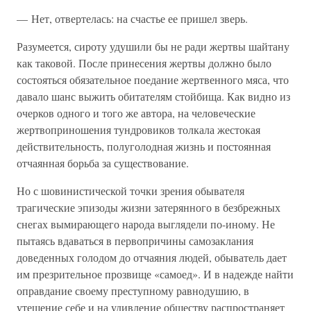
— Нет, отвертелась: на счастье ее пришел зверь.
Разумеется, сироту удушили бы не ради жертвы шайтану
как таковой. После принесения жертвы должно было
состояться обязательное поедание жертвенного мяса, что
давало шанс выжить обитателям стойбища. Как видно из
очерков одного и того же автора, на человеческие
жертвоприношения тундровиков толкала жестокая
действительность, полуголодная жизнь и постоянная
отчаянная борьба за существование.
Но с шовинистической точки зрения обывателя
трагические эпизоды жизни затерянного в безбрежных
снегах вымирающего народа выглядели по-иному. Не
пытаясь вдаваться в первопричины самозаклания
доведенных голодом до отчаяния людей, обыватель дает
им презрительное прозвище «самоед». И в надежде найти
оправдание своему преступному равнодушию, в
утешение себе и на удивление обществу распространяет