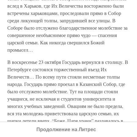
вслед в Харьков, где Их Величества восторженно были
встречены харьковцами, проследовали прямо в Собор
среди ликующей толпы, запрудившей все улицы. В
Соборе было отслужено благодарственное молебствие за
совершенное необъяснимое прямо чудо — спасения
царской семьи. Как никогда свершился Божий
промысел…
В воскресенье 23 октября Государь вернулся в столицу. В
Петербурге состоялся торжественный въезд Их
Величеств… По всему пути стояли несметные толпы
народа. Государь прямо проехал в Казанский Собор, где
было отслужено молебствие. Тут на площади стояли
учащиеся, не исключая и студентов университета и
многих учебных заведений. Овациям не было предела,
вся эта молодежь приветствовала царскую семью, их
шапки летели вверх, “Боже, Царя храни” раздавалось в
толпе, то тут, то там. Государь ехал в открытой коляске с
Продолжение на Литрес
императрицей.