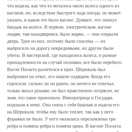
что видела, как что-то моталось около колеса одного из
вагонов, но, вследствие быстрого хода поезда, не может
указать, в каком это было вагоне. Думают, что лопнул
бандаж на колесе. В первом, электрическом, вагоне
людям, там находящимся, было жарко, — они открыли
дверь. Трое из них, поэтому были спасены — их
выбросило на дорогу невредимыми, но другие были
убиты. В мастерской, где находились колеса, и разные
принадлежности на случай поломки, все были перебито.
Вагон Посьета разлетелся в прах. Шернваль был
выброшен на откос, его нашли сидящим. Когда его
спросили, сильно ли он ранен, он ничего не отвечал,
только махал руками; он был нравственно потрясен, не
зная, что такое произошло. Императрица и Государь
подошли к нему. Она сняла с себя башлык и надела его
на Шернваля, чтобы ему было теплее, так как у него
фуражки не было. У него оказались переломлены три
ребра и помяты ребра и помяты щеки. В вагоне Посьета