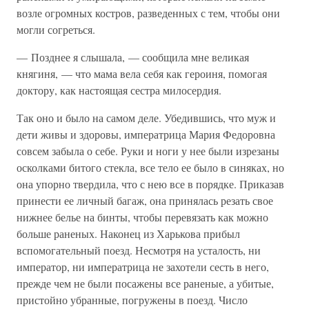
возле огромных костров, разведенных с тем, чтобы они
могли согреться.
— Позднее я слышала, — сообщила мне великая
княгиня, — что мама вела себя как героиня, помогая
доктору, как настоящая сестра милосердия.
Так оно и было на самом деле. Убедившись, что муж и
дети живы и здоровы, императрица Мария Федоровна
совсем забыла о себе. Руки и ноги у нее были изрезаны
осколками битого стекла, все тело ее было в синяках, но
она упорно твердила, что с нею все в порядке. Приказав
принести ее личный багаж, она принялась резать свое
нижнее белье на бинты, чтобы перевязать как можно
больше раненых. Наконец из Харькова прибыл
вспомогательный поезд. Несмотря на усталость, ни
император, ни императрица не захотели сесть в него,
прежде чем не были посажены все раненые, а убитые,
пристойно убранные, погружены в поезд. Число