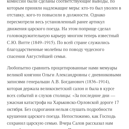
комиссии были сделаны соответствующие выводы, по
которым приняли надлежащие меры: кто-то был уволен в
отставку, кого-то повысили в должности. Однако
пересмотрели весь установленный ранее артикул
движения царского поезда. На этом поприще сделал
головокружительную карьеру многим теперь известный
С.Ю. Витте (1849–1915). По всей стране служились
благодарственные молебны по поводу чудесного
спасения Августейшей семьи.
Любопытно сравнить процитированные нами мемуары
великой княгини Ольги Александровны с дневниковыми
записями генеральши А.В. Богданович (1836–1914),
которая держала великосветский салон и была в курсе
всех событий и слухов столицы: «За последние дни —
ужасная катастрофа на Харьковско-Орловской дороге 17
октября. Без содрогания нельзя слушать подробности
крушения царского поезда. Непостижимо, как Господь
сохранил царскую семью. Вчера Салов рассказал нам