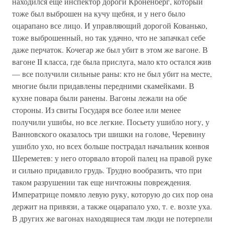
находился еще инспектор дороги Кроненберг, который
тоже был выброшен на кучу щебня, и у него было
оцарапано все лицо. И управляющий дорогой Кованько,
тоже выброшенный, но так удачно, что не запачкал себе
даже перчаток. Кочегар же был убит в этом же вагоне. В
вагоне II класса, где была прислуга, мало кто остался жив
— все получили сильные раны: кто не был убит на месте,
многие были придавлены передними скамейками. В
кухне повара были ранены. Вагоны лежали на обе
стороны. Из свиты Государя все более или менее
получили ушибы, но все легкие. Посьету ушибло ногу, у
Ванновского оказалось три шишки на голове, Черевину
ушибло ухо, но всех больше пострадал начальник конвоя
Шереметев: у него оторвало второй палец на правой руке
и сильно придавило грудь. Трудно вообразить, что при
таком разрушении так еще ничтожны повреждения.
Императрице помяло левую руку, которую до сих пор она
держит на привязи, а также оцарапало ухо, т. е. возле уха.
В других же вагонах находящиеся там люди не потерпели