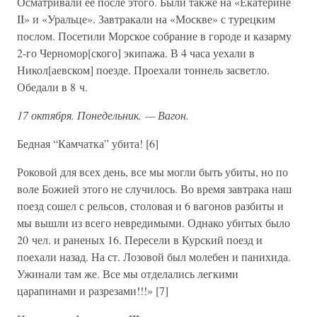
Осматривали ее после этого. Были также на «Екатерине
II» и «Уральце». Завтракали на «Москве» с турецким
послом. Посетили Морское собрание в городе и казарму
2-го Черномор[ского] экипажа. В 4 часа уехали в
Никол[аевском] поезде. Проехали тоннель засветло.
Обедали в 8 ч.
17 октября. Понедельник. — Вагон.
Бедная “Камчатка” убита! [6]
Роковой для всех день, все мы могли быть убиты, но по
воле Божией этого не случилось. Во время завтрака наш
поезд сошел с рельсов, столовая и 6 вагонов разбиты и
мы вышли из всего невредимыми. Однако убитых было
20 чел. и раненых 16. Пересели в Курский поезд и
поехали назад. На ст. Лозовой был молебен и панихида.
Ужинали там же. Все мы отделались легкими
царапинами и разрезами!!!» [7]