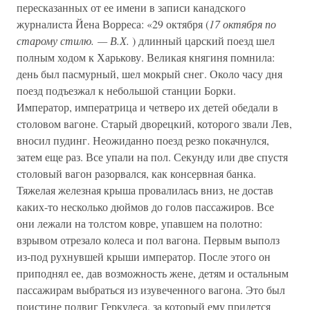
пересказанных от ее имени в записи канадского
журналиста Йена Ворреса: «29 октября (
17 октября по
старому стилю. — В.Х.
) длинный царский поезд шел
полным ходом к Харькову. Великая княгиня помнила:
день был пасмурный, шел мокрый снег. Около часу дня
поезд подъезжал к небольшой станции Борки.
Император, императрица и четверо их детей обедали в
столовом вагоне. Старый дворецкий, которого звали Лев,
вносил пудинг. Неожиданно поезд резко покачнулся,
затем еще раз. Все упали на пол. Секунду или две спустя
столовый вагон разорвался, как консервная банка.
Тяжелая железная крыша провалилась вниз, не достав
каких-то несколько дюймов до голов пассажиров. Все
они лежали на толстом ковре, упавшем на полотно:
взрывом отрезало колеса и пол вагона. Первым выполз
из-под рухнувшей крыши император. После этого он
приподнял ее, дав возможность жене, детям и остальным
пассажирам выбраться из изувеченного вагона. Это был
поистине подвиг Геркулеса, за который ему придется