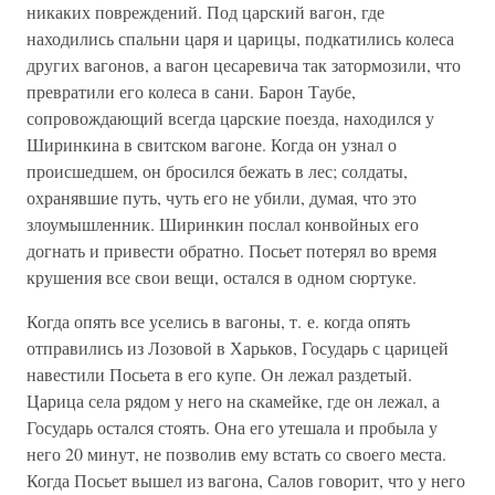
никаких повреждений. Под царский вагон, где
находились спальни царя и царицы, подкатились колеса
других вагонов, а вагон цесаревича так затормозили, что
превратили его колеса в сани. Барон Таубе,
сопровождающий всегда царские поезда, находился у
Ширинкина в свитском вагоне. Когда он узнал о
происшедшем, он бросился бежать в лес; солдаты,
охранявшие путь, чуть его не убили, думая, что это
злоумышленник. Ширинкин послал конвойных его
догнать и привести обратно. Посьет потерял во время
крушения все свои вещи, остался в одном сюртуке.
Когда опять все уселись в вагоны, т. е. когда опять
отправились из Лозовой в Харьков, Государь с царицей
навестили Посьета в его купе. Он лежал раздетый.
Царица села рядом у него на скамейке, где он лежал, а
Государь остался стоять. Она его утешала и пробыла у
него 20 минут, не позволив ему встать со своего места.
Когда Посьет вышел из вагона, Салов говорит, что у него