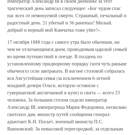
Император Александр III в своем дневнике за этот
трагический день записал следующее: «Бог чудом спас
нас всех от неминуемой смерти. Страшный, печальный и
радостный день. 21 убитый и 36 раненых! Милый,
добрый и верный мой Камчатка тоже убит!».
17 октября 1888 года с самого утра было обычным, ни
чем не отличающимся днем, проводимым царской семьей
во время путешествий в поезде. В полдень по
установленному придворному порядку (хотя чуть раньше
обычного) сели завтракать. В вагоне столовой собралась
вся Августейшая семья (за исключением 6-летней
младшей дочери Ольги, которую оставили с
гувернанткой англичанкой в купе) и свита — всего 23
человека. За большим столом сидели император
Александр III, императрица Мария Федоровна, несколько
свитских дам, министр путей сообщения генерал-
адъютант К.Н. Посьет, военный министр П.С.
Ванновский. За невысокой перегородкой, за отдельным