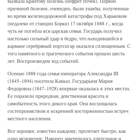
вызвала Брайтову болезнь (нефрит почек). Первой
причиной болезни, очевидно, были ушибы, полученные
во время железнодорожной катастрофы под Харьковом
(недалеко от станции Борки) 17 октября 1888 г., когда
чуть не погибла вся царская семья. Государь получил
настолько сильный удар в бедро, что находившийся в
кармане серебряный портсигар оказался сплющенным. С
того памятного и трагического события прошло шесть
лет. Воспроизведем ход событий.
Осенью 1888 года семья императора Александра III
(1845–1894) посетила Кавказ. Государыня Мария
Федоровна (1847–1928) впервые оказалась в этих местах.
Ее поразили природная, девственная красота и
самобытность этого дикого края. Она восхищалась
гостеприимством и искренней восторженностью встреч
местного населения.
Все хорошее, известно каждому, пролетает быстро, как
одно мгновение. Наконец завершилось длительное и