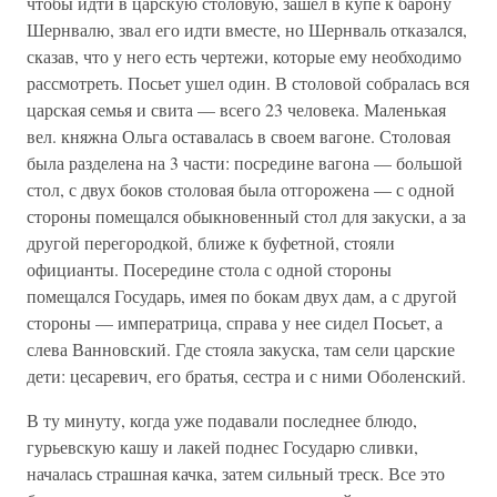
чтобы идти в царскую столовую, зашел в купе к барону
Шернвалю, звал его идти вместе, но Шернваль отказался,
сказав, что у него есть чертежи, которые ему необходимо
рассмотреть. Посьет ушел один. В столовой собралась вся
царская семья и свита — всего 23 человека. Маленькая
вел. княжна Ольга оставалась в своем вагоне. Столовая
была разделена на 3 части: посредине вагона — большой
стол, с двух боков столовая была отгорожена — с одной
стороны помещался обыкновенный стол для закуски, а за
другой перегородкой, ближе к буфетной, стояли
официанты. Посередине стола с одной стороны
помещался Государь, имея по бокам двух дам, а с другой
стороны — императрица, справа у нее сидел Посьет, а
слева Ванновский. Где стояла закуска, там сели царские
дети: цесаревич, его братья, сестра и с ними Оболенский.
В ту минуту, когда уже подавали последнее блюдо,
гурьевскую кашу и лакей поднес Государю сливки,
началась страшная качка, затем сильный треск. Все это