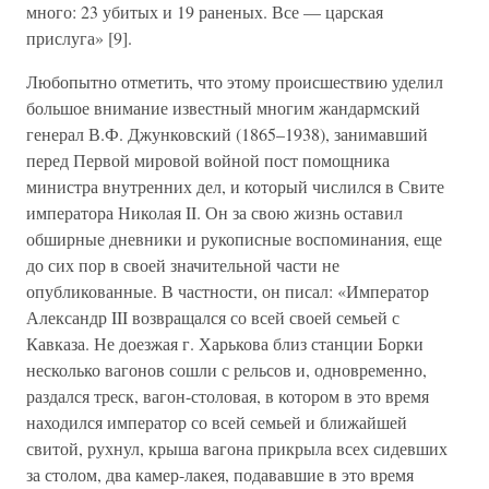
много: 23 убитых и 19 раненых. Все — царская
прислуга» [9].
Любопытно отметить, что этому происшествию уделил
большое внимание известный многим жандармский
генерал В.Ф. Джунковский (1865–1938), занимавший
перед Первой мировой войной пост помощника
министра внутренних дел, и который числился в Свите
императора Николая II. Он за свою жизнь оставил
обширные дневники и рукописные воспоминания, еще
до сих пор в своей значительной части не
опубликованные. В частности, он писал: «Император
Александр III возвращался со всей своей семьей с
Кавказа. Не доезжая г. Харькова близ станции Борки
несколько вагонов сошли с рельсов и, одновременно,
раздался треск, вагон-столовая, в котором в это время
находился император со всей семьей и ближайшей
свитой, рухнул, крыша вагона прикрыла всех сидевших
за столом, два камер-лакея, подававшие в это время