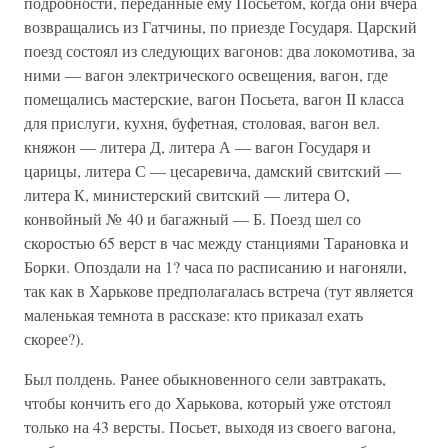
подробности, переданные ему Посьетом, когда они вчера
возвращались из Гатчины, по приезде Государя. Царский
поезд состоял из следующих вагонов: два локомотива, за
ними — вагон электрического освещения, вагон, где
помещались мастерские, вагон Посьета, вагон II класса
для прислуги, кухня, буфетная, столовая, вагон вел.
княжон — литера Д, литера А — вагон Государя и
царицы, литера С — цесаревича, дамский свитский —
литера К, министерский свитский — литера О,
конвойный № 40 и багажный — Б. Поезд шел со
скоростью 65 верст в час между станциями Тарановка и
Борки. Опоздали на 1? часа по расписанию и нагоняли,
так как в Харькове предполагалась встреча (тут является
маленькая темнота в рассказе: кто приказал ехать
скорее?).
Был полдень. Ранее обыкновенного сели завтракать,
чтобы кончить его до Харькова, который уже отстоял
только на 43 версты. Посьет, выходя из своего вагона,