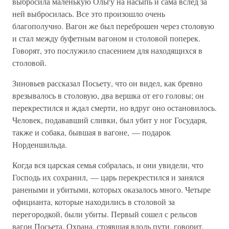
выбросила маленькую Ольгу на насыпь и сама вслед за
ней выбросилась. Все это произошло очень
благополучно. Вагон же был переброшен через столовую
и стал между буфетным вагоном и столовой поперек.
Говорят, это послужило спасением для находящихся в
столовой.
Зиновьев рассказал Посьету, что он видел, как бревно
врезывалось в столовую, два вершка от его головы; он
перекрестился и ждал смерти, но вдруг оно остановилось.
Человек, подававший сливки, был убит у ног Государя,
также и собака, бывшая в вагоне, — подарок
Норденшильда.
Когда вся царская семья собралась, и они увидели, что
Господь их сохранил, — царь перекрестился и занялся
ранеными и убитыми, которых оказалось много. Четыре
официанта, которые находились в столовой за
перегородкой, были убиты. Первый сошел с рельсов
вагон Посьета. Охрана, стоявшая вдоль пути, говорит,