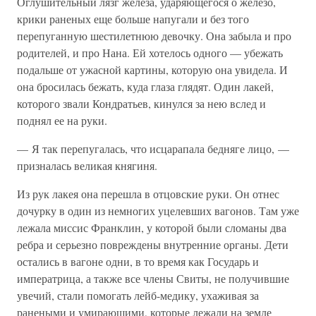
Оглушительный лязг железа, ударяющегося о железо,
крики раненых еще больше напугали и без того
перепуганную шестилетнюю девочку. Она забыла и про
родителей, и про Нана. Ей хотелось одного — убежать
подальше от ужасной картины, которую она увидела. И
она бросилась бежать, куда глаза глядят. Один лакей,
которого звали Кондратьев, кинулся за нею вслед и
поднял ее на руки.
— Я так перепугалась, что исцарапала бедняге лицо, —
призналась великая княгиня.
Из рук лакея она перешла в отцовские руки. Он отнес
дочурку в один из немногих уцелевших вагонов. Там уже
лежала миссис Франклин, у которой были сломаны два
ребра и серьезно повреждены внутренние органы. Дети
остались в вагоне одни, в то время как Государь и
императрица, а также все члены Свиты, не получившие
увечий, стали помогать лейб-медику, ухаживая за
ранеными и умирающими, которые лежали на земле