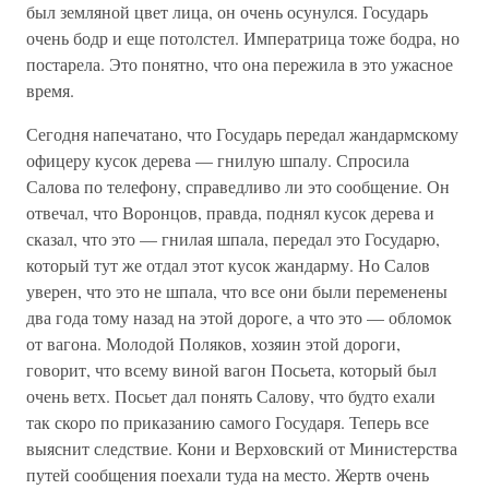
был земляной цвет лица, он очень осунулся. Государь
очень бодр и еще потолстел. Императрица тоже бодра, но
постарела. Это понятно, что она пережила в это ужасное
время.
Сегодня напечатано, что Государь передал жандармскому
офицеру кусок дерева — гнилую шпалу. Спросила
Салова по телефону, справедливо ли это сообщение. Он
отвечал, что Воронцов, правда, поднял кусок дерева и
сказал, что это — гнилая шпала, передал это Государю,
который тут же отдал этот кусок жандарму. Но Салов
уверен, что это не шпала, что все они были переменены
два года тому назад на этой дороге, а что это — обломок
от вагона. Молодой Поляков, хозяин этой дороги,
говорит, что всему виной вагон Посьета, который был
очень ветх. Посьет дал понять Салову, что будто ехали
так скоро по приказанию самого Государя. Теперь все
выяснит следствие. Кони и Верховский от Министерства
путей сообщения поехали туда на место. Жертв очень