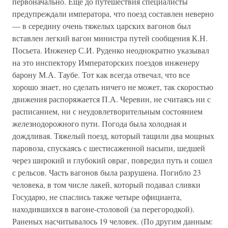
первоначально. Еще до путешествия специалисты
предупреждали императора, что поезд составлен неверно
— в середину очень тяжелых царских вагонов был
вставлен легкий вагон министра путей сообщения К.Н.
Посьета. Инженер С.И. Руденко неоднократно указывал
на это инспектору Императорских поездов инженеру
барону М.А. Таубе. Тот как всегда отвечал, что все
хорошо знает, но сделать ничего не может, так скоростью
движения распоряжается П.А. Черевин, не считаясь ни с
расписанием, ни с неудовлетворительным состоянием
железнодорожного пути. Погода была холодная и
дождливая. Тяжелый поезд, который тащили два мощных
паровоза, спускаясь с шестисаженной насыпи, шедшей
через широкий и глубокий овраг, повредил путь и сошел
с рельсов. Часть вагонов была разрушена. Погибло 23
человека, в том числе лакей, который подавал сливки
Государю, не спаслись также четыре официанта,
находившихся в вагоне-столовой (за перегородкой).
Раненых насчитывалось 19 человек. (По другим данным: