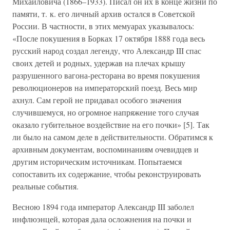
Михайловича (1866–1933). Писал он их в конце жизни по
памяти, т. к. его личный архив остался в Советской
России. В частности, в этих мемуарах указывалось:
«После покушения в Борках 17 октября 1888 года весь
русский народ создал легенду, что Александр III спас
своих детей и родных, удержав на плечах крышу
разрушенного вагона-ресторана во время покушения
революционеров на императорский поезд. Весь мир
ахнул. Сам герой не придавал особого значения
случившемуся, но огромное напряжение того случая
оказало губительное воздействие на его почки» [5]. Так
ли было на самом деле в действительности. Обратимся к
архивным документам, воспоминаниям очевидцев и
другим историческим источникам. Попытаемся
сопоставить их содержание, чтобы реконструировать
реальные события.
Весною 1894 года император Александр III заболел
инфлюэнцей, которая дала осложнения на почки и