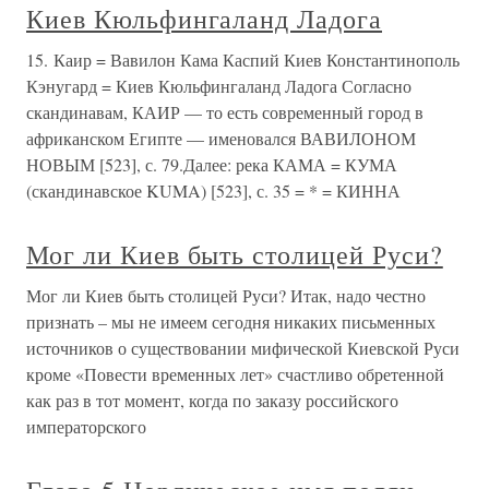
Киев Кюльфингаланд Ладога
15. Каир = Вавилон Кама Каспий Киев Константинополь
Кэнугард = Киев Кюльфингаланд Ладога Согласно
скандинавам, КАИР — то есть современный город в
африканском Египте — именовался ВАВИЛОНОМ
НОВЫМ [523], с. 79.Далее: река КАМА = КУМА
(скандинавское KUMA) [523], с. 35 = * = КИННА
Мог ли Киев быть столицей Руси?
Мог ли Киев быть столицей Руси? Итак, надо честно
признать – мы не имеем сегодня никаких письменных
источников о существовании мифической Киевской Руси
кроме «Повести временных лет» счастливо обретенной
как раз в тот момент, когда по заказу российского
императорского