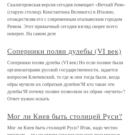
Скалигеровская версия сегодня помещает «Ветхий Рим»
(старую столицу Константина Великого) в Италию,
отождествляя его с современным итальянским городом
Римом. Этот привычный сегодня взгляд скорее всего
неверен. На самом деле
Соперники полян дулебы (VI век)
Соперники полян дулебы (VI век) Но если поляне были
организаторами русской государственности, задается
вопросом Ключевский, то где ж они тогда были, когда
обры мучили их собратьев дулебов?И кто такие эти
дулебы?И почему поляне позволяли их обрам «мучить»?
Ответ нужно искать
Мог ли Киев быть столицей Руси?
Мог ли Киев быть столицей Руси? Итак, надо честно
признать – мы не имеем сегодня никаких письменных