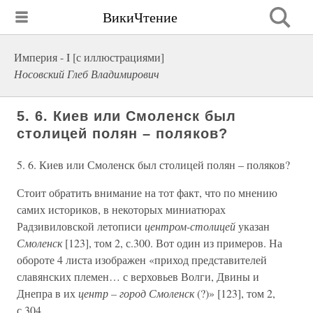
ВикиЧтение
Империя - I [с иллюстрациями]
Носовский Глеб Владимирович
5. 6. Киев или Смоленск был
столицей полян – поляков?
5. 6. Киев или Смоленск был столицей полян – поляков?
Стоит обратить внимание на тот факт, что по мнению
самих историков, в некоторых миниатюрах
Радзивиловской летописи
центром-столицей
указан
Смоленск
[123], том 2, с.300. Вот один из примеров. На
обороте 4 листа изображен «приход представителей
славянских племен… с верховьев Волги, Двины и
Днепра в их
центр – город Смоленск
(?)» [123], том 2,
с.304.