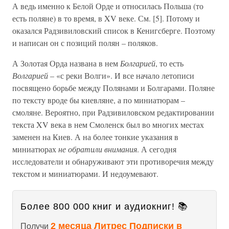
А ведь именно к Белой Орде и относилась Польша (то
есть поляне) в то время, в XV веке. См. [5]. Потому и
оказался Радзивиловский список в Кенигсберге. Поэтому
и написан он с позиций полян – поляков.
А Золотая Орда названа в нем
Болгарией
, то есть
Волгарией
– «с реки Волги». И все начало летописи
посвящено борьбе между Полянами и Болгарами. Поляне
по тексту вроде бы киевляне, а по миниатюрам –
смоляне. Вероятно, при Радзивиловском редактировании
текста XV века в нем Смоленск был во многих местах
заменен на Киев. А на более тонкие указания в
миниатюрах
не обратили внимания
. А сегодня
исследователи и обнаруживают эти противоречия между
текстом и миниатюрами. И недоумевают.
Более 800 000 книг и аудиокниг! 📚
2 месяца Литрес Подписки в
Получи