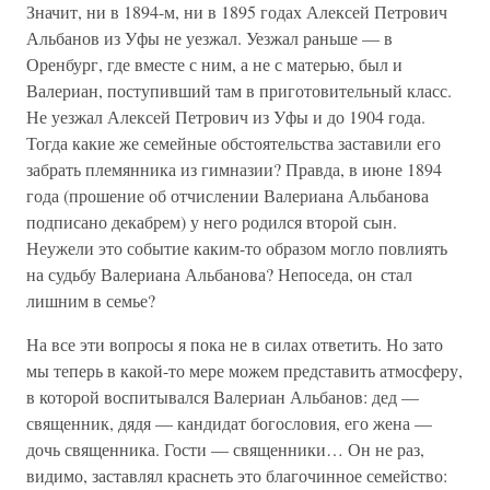
Значит, ни в 1894-м, ни в 1895 годах Алексей Петрович
Альбанов из Уфы не уезжал. Уезжал раньше — в
Оренбург, где вместе с ним, а не с матерью, был и
Валериан, поступивший там в приготовительный класс.
Не уезжал Алексей Петрович из Уфы и до 1904 года.
Тогда какие же семейные обстоятельства заставили его
забрать племянника из гимназии? Правда, в июне 1894
года (прошение об отчислении Валериана Альбанова
подписано декабрем) у него родился второй сын.
Неужели это событие каким-то образом могло повлиять
на судьбу Валериана Альбанова? Непоседа, он стал
лишним в семье?
На все эти вопросы я пока не в силах ответить. Но зато
мы теперь в какой-то мере можем представить атмосферу,
в которой воспитывался Валериан Альбанов: дед —
священник, дядя — кандидат богословия, его жена —
дочь священника. Гости — священники… Он не раз,
видимо, заставлял краснеть это благочинное семейство: