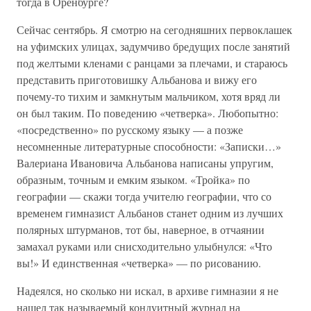
тогда в Оренбурге?
Сейчас сентябрь. Я смотрю на сегодняшних первоклашек
на уфимских улицах, задумчиво бредущих после занятий
под желтыми кленами с ранцами за плечами, и стараюсь
представить приготовишку Альбанова и вижу его
почему-то тихим и замкнутым мальчиком, хотя вряд ли
он был таким. По поведению «четверка». Любопытно:
«посредственно» по русскому языку — а позже
несомненные литературные способности: «Записки…»
Валериана Ивановича Альбанова написаны упругим,
образным, точным и емким языком. «Тройка» по
географии — скажи тогда учителю географии, что со
временем гимназист Альбанов станет одним из лучших
полярных штурманов, тот бы, наверное, в отчаянии
замахал руками или снисходительно улыбнулся: «Что
вы!» И единственная «четверка» — по рисованию.
Надеялся, но сколько ни искал, в архиве гимназии я не
нашел так называемый кондуитный журнал на