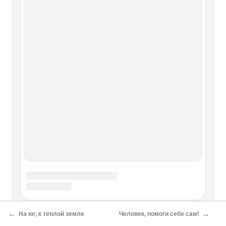
внешняя сторона
О проекте
Разделы
←
→
На юг, к теплой земле
Человек, помоги себе сам!