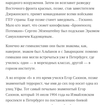
народного вооружения. Затем он возглавит разведку
Восточного фронта красных, позже, став заместителем
Дзержинского, примет командование всеми войсками
ГПУ страны. Еще позже станет заведовать… Госкино.
Мало кто знает, что сюжет кинофильма «Броненосец
Потемкин» Сергею Эйзенштейну был подсказан Эразмом
Самуиловичем Кадомцевым..
Конечно же гимназистами они были знакомы, как,
наверное, знаком был Альбанов и с Заварицким: помимо
гимназии они могли встречаться уже в Петербурге, где
учились: один — в мореходных классах, другой — в
горном институте.
А во втором «б» в это время учился Егор Сазонов, позже
знаменитый террорист, чье имя до сих пор носит одна из
улиц Уфы. Тот самый печально знаменитый Егор
Сазонов, который 16 июля 1904 года на Измайловском
проспекте в Петербурге по постановлению боевой