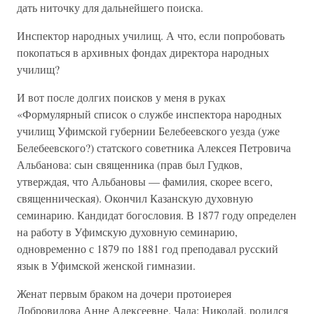
дать ниточку для дальнейшего поиска.
Инспектор народных училищ. А что, если попробовать
покопаться в архивных фондах директора народных
училищ?
И вот после долгих поисков у меня в руках
«Формулярный список о службе инспектора народных
училищ Уфимской губернии Белебеевского уезда (уже
Белебеевского?) статского советника Алексея Петровича
Альбанова: сын священника (прав был Гудков,
утверждая, что Альбановы — фамилия, скорее всего,
священническая). Окончил Казанскую духовную
семинарию. Кандидат богословия. В 1877 году определен
на работу в Уфимскую духовную семинарию,
одновременно с 1879 по 1881 год преподавал русский
язык в Уфимской женской гимназии.
Женат первым браком на дочери протоиерея
Добровидова Анне Алексеевне. Чада: Николай, родился