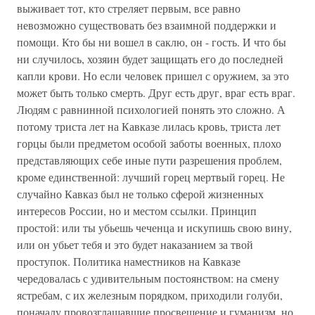
выживает тот, кто стреляет первым, все равно
невозможно существовать без взаимной поддержки и
помощи. Кто бы ни вошел в саклю, он - гость. И что бы
ни случилось, хозяин будет защищать его до последней
капли крови. Но если человек пришел с оружием, за это
может быть только смерть. Друг есть друг, враг есть враг.
Людям с равнинной психологией понять это сложно. А
потому триста лет на Кавказе лилась кровь, триста лет
горцы были предметом особой заботы военных, плохо
представляющих себе иные пути разрешения проблем,
кроме единственной: лучший горец мертвый горец. Не
случайно Кавказ был не только сферой жизненных
интересов России, но и местом ссылки. Принцип
простой: или ты убьешь чеченца и искупишь свою вину,
или он убьет тебя и это будет наказанием за твой
проступок. Политика наместников на Кавказе
чередовалась с удивительным постоянством: на смену
ястребам, с их железным порядком, приходили голуби,
поначалу провозглашавшие просвещение и гуманизм, но