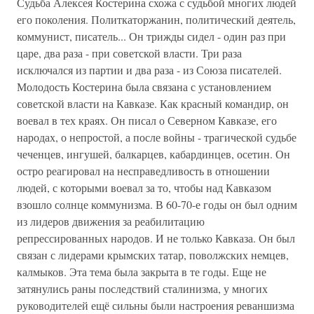
Судьба Алексея Костерина схожа с судьбой многих людей
его поколения. Политкаторжанин, политический деятель,
коммунист, писатель... Он трижды сидел - один раз при
царе, два раза - при советской власти. Три раза
исключался из партии и два раза - из Союза писателей.
Молодость Костерина была связана с установлением
советской власти на Кавказе. Как красный командир, он
воевал в тех краях. Он писал о Северном Кавказе, его
народах, о непростой, а после войны - трагической судьбе
чеченцев, ингушей, балкарцев, кабардинцев, осетин. Он
остро реагировал на несправедливость в отношении
людей, с которыми воевал за то, чтобы над Кавказом
взошло солнце коммунизма. В 60-70-е годы он был одним
из лидеров движения за реабилитацию
репрессированных народов. И не только Кавказа. Он был
связан с лидерами крымских татар, поволжских немцев,
калмыков. Эта тема была закрыта в те годы. Еще не
затянулись раны последствий сталинизма, у многих
руководителей ещё сильны были настроения реваншизма