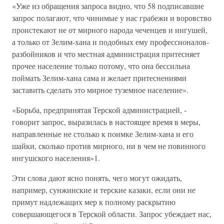
«Уже из обращения запроса видно, что 58 подписавшие
запрос полагают, что чинимые у нас грабежи и воровство
проистекают не от мирного народа чеченцев и ингушей,
а только от Зелим-хана и подобных ему профессионалов-
разбойников и что местная администрация притесняет
прочее население только потому, что она бессильна
поймать Зелим-хана сама и желает притеснениями
заставить сделать это мирное туземное население».
«Борьба, предпринятая Терской администрацией, -
говорит запрос, выразилась в настоящее время в меры,
направленные не столько к поимке Зелим-хана и его
шайки, сколько против мирного, ни в чем не повинного
ингушского населения»1.
Эти слова дают ясно понять, чего могут ожидать,
например, сунжинские и терские казаки, если они не
примут надлежащих мер к полному раскрытию
совершающегося в Терской области. Запрос убеждает нас,