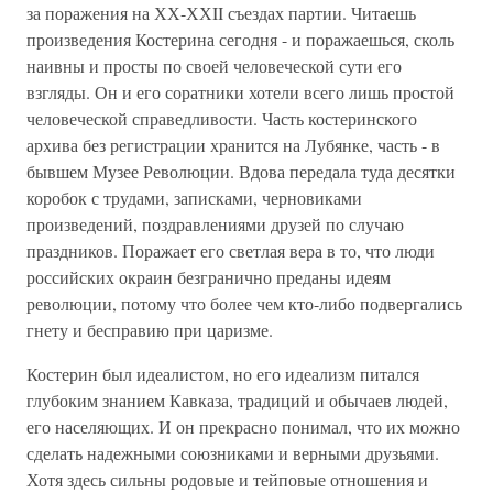
за поражения на ХХ-ХХII съездах партии. Читаешь
произведения Костерина сегодня - и поражаешься, сколь
наивны и просты по своей человеческой сути его
взгляды. Он и его соратники хотели всего лишь простой
человеческой справедливости. Часть костеринского
архива без регистрации хранится на Лубянке, часть - в
бывшем Музее Революции. Вдова передала туда десятки
коробок с трудами, записками, черновиками
произведений, поздравлениями друзей по случаю
праздников. Поражает его светлая вера в то, что люди
российских окраин безгранично преданы идеям
революции, потому что более чем кто-либо подвергались
гнету и бесправию при царизме.
Костерин был идеалистом, но его идеализм питался
глубоким знанием Кавказа, традиций и обычаев людей,
его населяющих. И он прекрасно понимал, что их можно
сделать надежными союзниками и верными друзьями.
Хотя здесь сильны родовые и тейповые отношения и