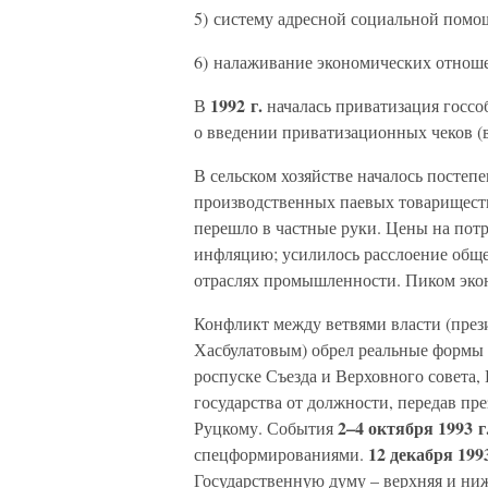
5) систему адресной социальной помо
6) налаживание экономических отноше
1992 г.
В
началась приватизация госсо
о введении приватизационных чеков (в
В сельском хозяйстве началось постеп
производственных паевых товарищест
перешло в частные руки. Цены на потр
инфляцию; усилилось расслоение обще
отраслях промышленности. Пиком эконо
Конфликт между ветвями власти (презид
Хасбулатовым) обрел реальные формы в
роспуске Съезда и Верховного совета,
государства от должности, передав пр
2–4 октября 1993 г
Руцкому. События
12 декабря 1993
спецформированиями.
Государственную думу – верхняя и ни