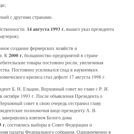
щи;
ний с другими странами.
14 августа 1993 г.
бственности.
вышел указ президента
аучеров).
енное создание фермерских хозяйств и
2000 г.
в. К
большинство предприятий в стране
ебительские товары постоянно росли, увеличивая
ства. Постоянно усиливался спад в наукоемких
мического кризиса стал дефолт 17 августа 1998 г.
ент Б. Н. Ельцин, Верховный совет во главе с Р. И.
 октябре 1993 г. После объявления Президента о
 Верховный совет в свою очередь отстранил главу
езидентские полномочия вице-президенту А. В.
.
завершились взятием Белого дома
 г.
состоялись выборы в Совет Федерации и
жняя палаты Федерального собрания. Одновременно в