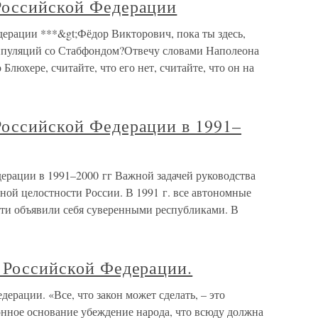
Российской Федерации
ерации ***&gt;Фёдор Викторович, пока ты здесь,
нипуляций со Стабфондом?Отвечу словами Наполеона
Блюхере, считайте, что его нет, считайте, что он на
Российской Федерации в 1991–
ерации в 1991–2000 гг Важной задачей руководства
ной целостности России. В 1991 г. все автономные
сти объявили себя суверенными республиками. В
е Российской Федерации.
ерации. «Все, что закон может сделать, – это
онное основание убеждение народа, что всюду должна