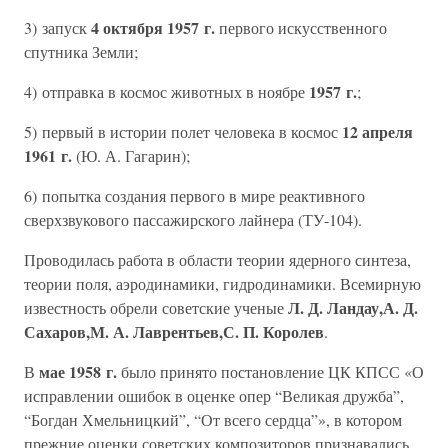
4 октября 1957 г.
3) запуск
первого искусственного
спутника Земли;
1957 г.
4) отправка в космос животных в ноябре
;
12 апреля
5) первый в истории полет человека в космос
1961 г.
(Ю. А. Гагарин);
6) попытка создания первого в мире реактивного
сверхзвукового пассажирского лайнера (ТУ-104).
Проводилась работа в области теории ядерного синтеза,
теории поля, аэродинамики, гидродинамики. Всемирную
Л. Д. Ландау,А. Д.
известность обрели советские ученые
Сахаров,М. А. Лаврентьев,С. П. Королев
.
мае 1958 г.
В
было принято постановление ЦК КПСС «О
исправлении ошибок в оценке опер “Великая дружба”,
“Богдан Хмельницкий”, “От всего сердца”», в котором
прежние оценки советских композиторов признавались