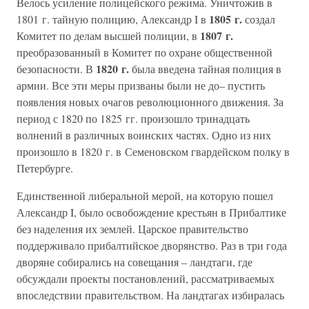
Велось усиление полицейского режима. Уничтожив в
1805 г.
1801 г. тайную полицию, Александр I в
создал
1807 г.
Комитет по делам высшей полиции, в
преобразованный в Комитет по охране общественной
1820 г.
безопасности. В
была введена тайная полиция в
армии. Все эти меры призваны были не до– пустить
появления новых очагов революционного движения. За
период с 1820 по 1825 гг. произошло тринадцать
волнений в различных воинских частях. Одно из них
произошло в 1820 г. в Семеновском гвардейском полку в
Петербурге.
Единственной либеральной мерой, на которую пошел
Александр I, было освобождение крестьян в Прибалтике
без наделения их землей. Царское правительство
поддерживало прибалтийское дворянство. Раз в три года
дворяне собирались на совещания – ландтаги, где
обсуждали проекты постановлений, рассматриваемых
впоследствии правительством. На ландтагах избиралась