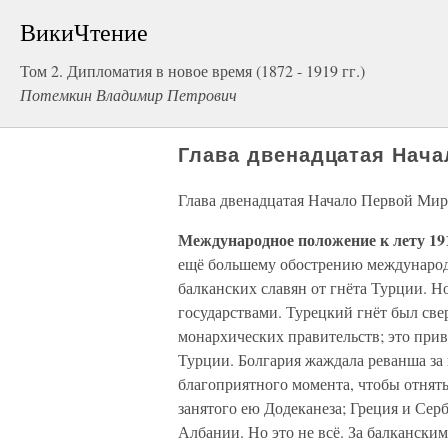
ВикиЧтение
Том 2. Дипломатия в новое время (1872 - 1919 гг.)
Потемкин Владимир Петрович
Глава двенадцатая Нач
Глава двенадцатая Начало Первой Ми
Международное положение к лету 19
ещё большему обострению международ
балканских славян от гнёта Турции. 
государствами. Турецкий гнёт был све
монархических правительств; это при
Турции. Болгария жаждала реванша за
благоприятного момента, чтобы отнять
занятого ею Додеканеза; Греция и Сер
Албании. Но это не всё. За балканск