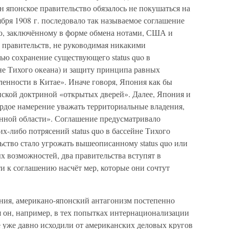
н японское правительство обязалось не покушаться на
бря 1908 г. последовало так называемое соглашение
ю, заключённому в форме обмена нотами, США и
 правительств, не руководимая никакими
ью сохранение существующего status quo в
йне Тихого океана) и защиту принципа равных
енности в Китае». Иначе говоря, Япония как бы
нской доктриной «открытых дверей». Далее, Япония и
дое намерение уважать территориальные владения,
нной области». Соглашение предусматривало
х-либо потрясений status quo в бассейне Тихого
льство стало угрожать вышеописанному status quo или
возможностей, два правительства вступят в
и к соглашению насчёт мер, которые они сочтут
ния, американо-японский антагонизм постепенно
я он, например, в тех попытках интернационализации
 уже давно исходили от американских деловых кругов