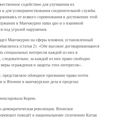
жественное содействие для улучшения их
и для усовершенствования соединительной службы
рживаясь от всякого соревнования в достижении этой
ержании в Манчжурии status quo и о взаимной
ся под угрозой нарушения.
аздел Манчжурии на сферы влияния, установленный
добавлялось (статья 2): «Обе высокие договаривающиеся
ть специальных интересов каждой из них в
следовательно, за каждой из них право свободно
 меры ограждения и защиты этих интересов».
у, представляло обоюдное признание права почти
и и Японии в манчжурские дела в пределах
ннексировала Корею.
но-демократическая революция. Японское
 переворот поведёт к национальному сплочению Китая