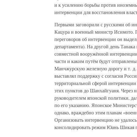
и к усилению борьбы против иноземны
интервенции для восстановления влас
Первыми заговорили с русскими об и
Кацура и военный министр Исимото. П
переговоров об интервенции он выделя
департамента). На другой день Танака
совместной вооружённой интервенции 
части и каким путём будут отправлены
Манчжурскую железную дорогу и т. д.
выставлял поддержку с согласия Росс
территориальной сферой интервенции 
этих пунктов до Шанхайгуаня. Через 
руководителем японской политики, дал
по его указанию. Японское Министерс
однако, враждебно этим планам «военн
Организовать интервенцию не удалось,
консолидировать режим Юань Шикая п