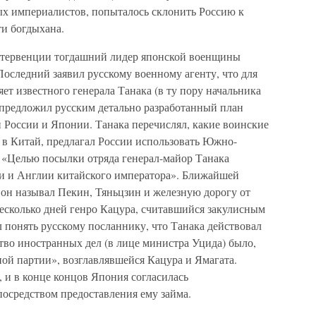
х империалистов, попыталось склонить Россию к
ти богдыхана.
нтервенции тогдашний лидер японской военщины
оследний заявил русскому военному агенту, что для
ет известного генерала Танака (в ту пору начальника
 предложил русским детально разработанный план
России и Японии. Танака перечислял, какие воинские
 в Китай, предлагал России использовать Южно-
 «Целью посылки отряда генерал-майор Танака
ии и Англии китайского императора». Ближайшей
он называл Пекин, Тяньцзин и железную дорогу от
несколько дней генро Кацура, считавшийся закулисным
 понять русскому посланнику, что Танака действовал
тво иностранных дел (в лице министра Уцида) было,
ой партии», возглавлявшейся Кацура и Ямагата.
 и в конце концов Япония согласилась
осредством предоставления ему займа.