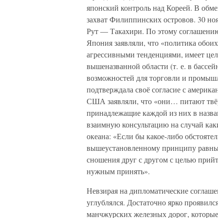
японский контроль над Кореей. В обме
захват Филиппинских островов. 30 ноя
Рут — Такахири. По этому соглашени
Япония заявляли, что «политика обоих
агрессивными тенденциями, имеет цел
вышеназванной области (т. е. в бассе
возможностей для торговли и промышл
подтверждала своё согласие с америка
США заявляли, что «они… питают твёр
принадлежащие каждой из них в назва
взаимную консультацию на случай каки
океана: «Если бы какое-либо обстояте
вышеустановленному принципу равных 
сношения друг с другом с целью прийт
нужным принять».
Невзирая на дипломатические соглаше
углублялся. Достаточно ярко проявилс
манчжурских железных дорог, которые