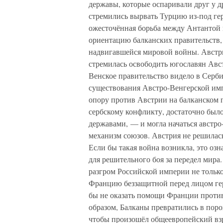
державы, которые оспаривали друг у д
стремились вырвать Турцию из-под ге
ожесточённая борьба между Антантой 
ориентацию балканских правительств,
надвигавшейся мировой войны. Австри
стремилась освободить югославян Авс
Венское правительство видело в Серб
существования Австро-Венгерской им
опору против Австрии на балканском п
сербскому конфликту, достаточно был
державами, — и могла начаться австро
механизм союзов. Австрия не решилась
Если бы такая война возникла, это оз
для решительного боя за передел мира
разгром Российской империи не тольк
Францию беззащитной перед лицом гер
бы не оказать помощи Франции против
образом, Балканы превратились в поро
чтобы произошёл общеевропейский вз