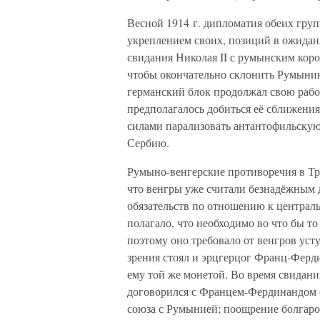
Весной 1914 г. дипломатия обеих гру
укреплением своих, позиций в ожидани
свидания Николая II с румынским коро
чтобы окончательно склонить Румынию
германский блок продолжал свою рабо
предполагалось добиться её сближени
силами парализовать антантофильскую
Сербию.
Румыно-венгерские противоречия в Тр
что венгры уже считали безнадёжным
обязательств по отношению к централ
полагало, что необходимо во что бы т
поэтому оно требовало от венгров уст
зрения стоял и эрцгерцог Франц-Ферд
ему той же монетой. Во время свидания
договорился с Францем-Фердинандом 
союза с Румынией; поощрение болгар