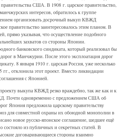
правительства США. В 1908 г. царское правительство,
манчжурских интересов, обратилось к группе
жением организовать досрочный выкуп КВЖД
кое правительство заинтересовалось этим планом. В
ией, прямо указывая, что осуществление подобного
дальнейших захватов со стороны Японии.
одного банковского синдиката, который реализовал бы
 дорог в Манчжурии. После этого эксплоатация дорог
кату. 8 января 1910 г. царская Россия, уже несколько
 гг., отклонила этот проект. Вместо ликвидации
соглашения с Японией.
проекту выкупа КВЖД резко враждебно, так же как и к
Д. Почти одновременно с предложением США об
рог Япония предложила царскому правительству
оюз для совместной охраны их обоюдной монополии в
исано новое русско-японское соглашение, шедшее ещё
но состояло из публичных и секретных статей. В
Высокие договаривающиеся стороны взаимно