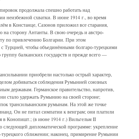
ппировок продолжала спешно работать над
и неизбежной схватки. В июне 1914 г., во время
лём в Констанце, Сазонов приложил все старания,
 на сторону Антанты. В свою очередь и австро-
ту по привлечению Болгарии. При этом
я с Турцией, чтобы объединёнными болгаро-турецкими
 группу балканских государств и прежде всего —
ансильвании приобрели настолько острый характер,
 делом добиваться соблюдения Румынией союзных
ьным державам. Германское правительство, напротив,
о ни стало удержать Румынию на своей стороне;
упок трансильванским румынам. На этой же точке
инанд. Он не питал симпатии к венграм; они платили
 в Конопишт.; (в июне 1914 г.) Вильгельм II
о следующей дипломатической программе: укрепление
о-турецкого сближении; наконец, примирение Румынии