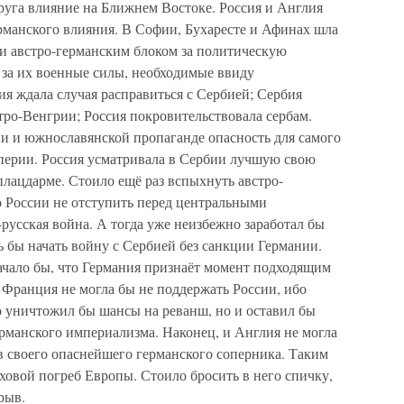
руга влияние на Ближнем Востоке. Россия и Англия
рманского влияния. В Софии, Бухаресте и Афинах шла
и австро-германским блоком за политическую
 за их военные силы, необходимые ввиду
я ждала случая расправиться с Сербией; Сербия
тро-Венгрии; Россия покровительствовала сербам.
ии и южнославянской пропаганде опасность для самого
перии. Россия усматривала в Сербии лучшую свою
лацдарме. Стоило ещё раз вспыхнуть австро-
о России не отступить перед центральными
-русская война. А тогда уже неизбежно заработал бы
 бы начать войну с Сербией без санкции Германии.
начало бы, что Германия признаёт момент подходящим
. Франция не могла бы не поддержать России, ибо
о уничтожил бы шансы на реванш, но и оставил бы
манского империализма. Наконец, и Англия не могла
 своего опаснейшего германского соперника. Таким
ховой погреб Европы. Стоило бросить в него спичку,
рыв.