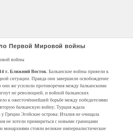
ало Первой Мировой войны
ровой войны
14 г. Ближний Восток
. Балканские войны привели к
ной ситуации. Правда они завершили освобождение
Но они же усилили противоречия между балканскими
ргнут не революцией, и войной балканских
вело к ожесточённейшей борьбе между победителями
 вторую балканскую войну; Турция ждала
 у Греции Эгейские острова; Италия не очищала
бия не хотели примириться с новыми границами
ими монархиями стояли великие империалистические