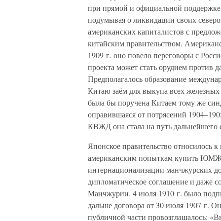
при прямой и официальной поддержке 
подумывая о ликвидации своих северо
американских капиталистов с предло
китайским правительством. Американс
1909 г. оно повело переговоры с Росс
проекта может стать орудием против 
Предполагалось образование междунар
Китаю заём для выкупа всех железных
была бы поручена Китаем тому же синди
оправившаяся от потрясений 1904–1905
КВЖД она стала на путь дальнейшего 
Японское правительство относилось к 
американским попыткам купить ЮМЖ
интернационализации манчжурских до
дипломатическое соглашение и даже с
Манчжурии. 4 июля 1910 г. было подп
дальше договора от 30 июля 1907 г. О
публичной части провозглашалось: «