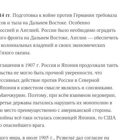
14 гг
. Подготовка к войне против Германии требовала
сов и тыла на Дальнем Востоке. Особенно
 Россией и Англией. России было необходимо оградить
рого фронта на Дальнем Востоке, Англии — обеспечить
 колониальных владений и своих экономических
Тихого океана.
глашения в 1907 г. Россия и Япония продолжали таить
ьства не могло быть прочной уверенности, что
ессивных действие против России в Северной
 Япония в известном смысле являлись и союзниками.
 Манчжурию. Поэтому, при всём взаимном недоверии,
третьи державы пытались нарушить их монополию в
ли место преимущественно с американской стороны.
 войны всё-таки осталась союзницей Японии, то США
о опаснейшего врага.
го мира, в июле 1905 г., Рузвельт дал согласие на