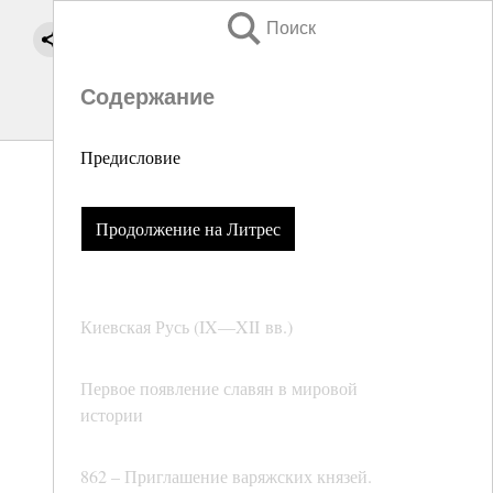
Поиск
Содержание
Предисловие
Продолжение на Литрес
Киевская Русь (IX—XII вв.)
Первое появление славян в мировой
истории
862 – Приглашение варяжских князей.