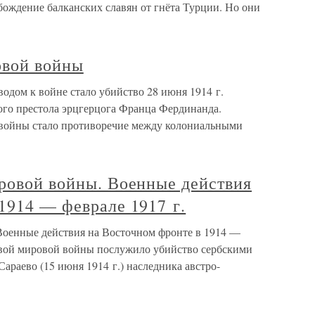
бождение балканских славян от гнёта Турции. Но они
овой войны
одом к войне стало убийство 28 июня 1914 г.
ого престола эрцгерцога Франца Фердинанда.
войны стало противоречие между колониальными
ировой войны. Военные действия
1914 — феврале 1917 г.
Военные действия на Восточном фронте в 1914 —
рвой мировой войны послужило убийство сербскими
араево (15 июня 1914 г.) наследника австро-