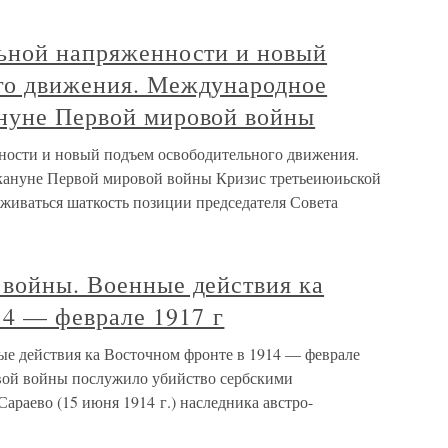
льной напряженности и новый
го движения. Международное
нуне Первой мировой войны
ности и новый подъем освободительного движения.
ануне Первой мировой войны Кризис третьеиюиьской
руживаться шаткость позиции председателя Совета
 войны. Военные действия ка
14 — феврале 1917 г
е действия ка Восточном фронте в 1914 — феврале
вой войны послужило убийство сербскими
араево (15 июня 1914 г.) наследника австро-