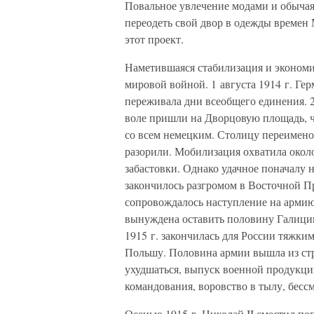
Повальное увлечение модами и обычаям
переодеть свой двор в одежды времен 
этот проект.
Наметившаяся стабилизация и эконом
мировой войной. 1 августа 1914 г. Гер
переживала дни всеобщего единения. 2
воле пришли на Дворцовую площадь, ч
со всем немецким. Столицу переимено
разорили. Мобилизация охватила около
забастовки. Однако удачное поначалу 
закончилось разгромом в Восточной Пр
сопровождалось наступление на армию
вынуждена оставить половину Галиции
1915 г. закончилась для России тяжки
Польшу. Половина армии вышла из стр
ухудшаться, выпуск военной продукции
командования, воровство в тылу, бес
Осенью 1915 г. Николай II сместил п