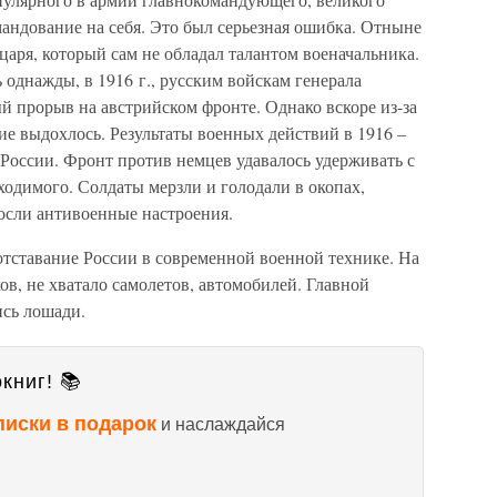
мандование на себя. Это был серьезная ошибка. Отныне
царя, который сам не обладал талантом военачальника.
 однажды, в 1916 г., русским войскам генерала
й прорыв на австрийском фронте. Однако вскоре из-за
ие выдохлось. Результаты военных действий в 1916 –
России. Фронт против немцев удавалось удерживать с
ходимого. Солдаты мерзли и голодали в окопах,
осли антивоенные настроения.
отставание России в современной военной технике. На
в, не хватало самолетов, автомобилей. Главной
ись лошади.
книг! 📚
писки в подарок
и наслаждайся