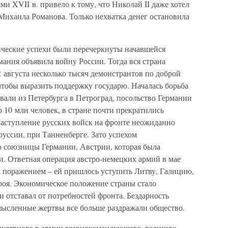
и XVII в. привело к тому, что Николай II даже хотел
Михаила Романова. Только нехватка денег остановила
ические успехи были перечеркнуты начавшейся
мания объявила войну России. Тогда вся страна
 августа несколько тысяч демонстрантов по доброй
тобы выразить поддержку государю. Началась борьба
вали из Петербурга в Петроград, посольство Германии
 10 млн человек, в стране почти прекратились
наступление русских войск на фронте неожиданно
уссии, при Танненберге. Зато успехом
 союзницы Германии, Австрии, которая была
. Ответная операция австро-немецких армий в мае
м поражением – ей пришлось уступить Литву, Галицию,
оя. Экономическое положение страны стало
 отставал от потребностей фронта. Бездарность
смысленные жертвы все больше раздражали общество.
опулярного в армии главнокомандующего, великого