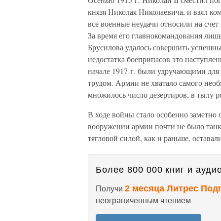
князя Николая Николаевича, и взял ко
все военные неудачи относили на счет 
За время его главнокомандования лишь
Брусилова удалось совершить успешны
недостатка боеприпасов это наступлен
начале 1917 г. были удручающими для 
трудом. Армии не хватало самого необ
множилось число дезертиров, в тылу р
В ходе войны стало особенно заметно 
вооружении армии почти не было танко
тягловой силой, как и раньше, оставал
Более 800 000 книг и аудио
2 месяца Литрес Под
Получи
неограниченным чтением