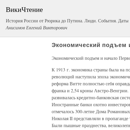
ВикиЧтение
История России от Рюрика до Путина. Люди. События. Даты
Анисимов Евгений Викторович
Экономический подъем 
Экономический подъем и начало Перв
К 1913 г. экономика страны была на п
революций наступила эпоха экономичес
реформа Витте полностью себя оправдал
франка и 2,54 кроны Австро-Венгрии. 
развивалась кредитно-банковская систе
Иностранные банки охотно инвестирова
отмечалось 300-летие Дома Романовых
Николая II представляли в пропаганде
Были пышные празднества, великолепн