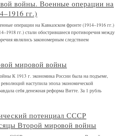
овой войны. Военные операции на
4–1916 гг.)
енные операции на Кавказском фронте (1914–1916 гг.)
–1918 гг.) стали обострившиеся противоречия между
речия являлись закономерным следствием
рвой мировой войны
ойны К 1913 г. экономика России была на подъеме,
т революций наступила эпоха экономической
авдала себя денежная реформа Витте. За 1 рубль
мический потенциал СССР
есяцы Второй мировой войны