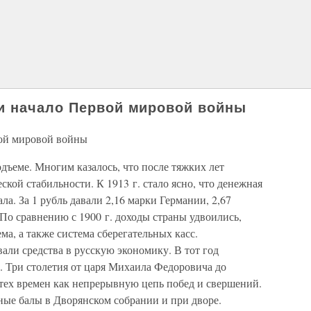
и начало Первой мировой войны
ой мировой войны
одъеме. Многим казалось, что после тяжких лет
кой стабильности. К 1913 г. стало ясно, что денежная
а. За 1 рубль давали 2,16 марки Германии, 2,67
По сравнению с 1900 г. доходы страны удвоились,
ма, а также система сберегательных касс.
ли средства в русскую экономику. В тот год
. Три столетия от царя Михаила Федоровича до
 тех времен как непрерывную цепь побед и свершений.
ые балы в Дворянском собрании и при дворе.