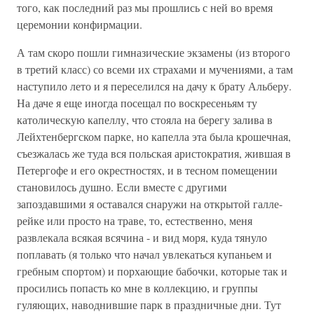
того, как последний раз мы прошлись с ней во время
церемонии конфирмации.
А там скоро пошли гимназические экзамены (из второго
в третий класс) со всеми их страхами и мучениями, а там
наступило лето и я переселился на дачу к брату Альберу.
На даче я еще иногда посещал по воскресеньям ту
католическую капеллу, что стояла на берегу залива в
Лейхтенбергском парке, но капелла эта была крошечная,
съезжалась же туда вся польская аристократия, жившая в
Петергофе и его окрестностях, и в тесном помещении
становилось душно. Если вместе с другими
запоздавшими я оставался снаружи на открытой галле-
рейке или просто на траве, то, естественно, меня
развлекала всякая всячина - и вид моря, куда тянуло
поплавать (я только что начал увлекаться купаньем и
гребным спортом) и порхающие бабочки, которые так и
просились попасть ко мне в коллекцию, и группы
гуляющих, наводнившие парк в праздничные дни. Тут