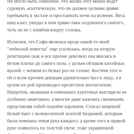
Не могло быть сомнений, что жизнь этот монах ведет
суровую, аскетическую, что он должен целыми днями
пребывать в экстазе и простаивать ночи на коленях. Весь
наш класс увидал в нем прямо-таки подлинного святого,
чуть ли не с нимбом вокруг головы.
Иллюзия, что Софи являлась вроде какой-то моей
"небесной невесты" еще усилилась, когда на вторую
репетицию (как и все прочие девочки) она явилась в
белом платье до самого пола, с целым облаком кисейных
вуалей, с венком из белых роз на голове. Костюм этот и
ей и всем прочим девицам удивительно был к лицу, а в
целом их рой производил прелестное впечатление.
Напротив, мальчики в новеньких курточках выглядели не
особенно авантажно, а многие даже казались смешными,
представляя собой подобие карликов. Спасал широкий
белый бант с великолепной золотой бахромой, которым
была повязана левая рука каждого, а кроме того в правой
руке появилось по толстой свече, тоже украшенной