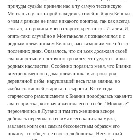
причуды судьбы привели нас в ту самую тессинскую
Монтаньолу, в которой находился семейный дом Бианки,
о чем я раньше не имел никакого понятия, так как всегда
считал, что родина моего старого крестного - Италия. И
опять-таки случайно в Монтаньоле я познакомился и с
родным племянником Бианки, рассказавшим мне об его
последних днях. Оказалось, что он всех досаждал своей
сварливостью и постоянно грозился, что уедет и лишит
родных наследства. Особенно поразило меня, что Бианки
внутри каменного дома племянника выстроил род
деревянной избы, нарушившей весь план здания, но
якобы спасавшей старика от сырости. В эти года
старческого рамолисмента к Бианки подобралась какая-то
авантюристка, которая и женила его на себе. "Молодые"
переселились в Лугано и там эта женщина вскоре
добилась перевода на ее имя всего капитала мужа,
завладев коим она самым бессовестным образом его
покинула в обществе своего любовника. Несчастный