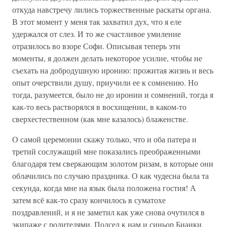
откуда навстречу лились торжественные раскаты органа.
В этот момент у меня так захватил дух, что я еле
удержался от слез. И то же счастливое умиление
отразилось во взоре Софи. Описывая теперь эти
моменты, я должен делать некоторое усилие, чтобы не
съехать на добродушную иронию: прожитая жизнь и весь
опыт очерствили душу, приучили ее к сомнению. Но
тогда, разумеется, было не до иронии и сомнений, тогда я
как-то весь растворялся в восхищении, в каком-то
сверхестественном (как мне казалось) блаженстве.
О самой церемонии скажу только, что и оба патера и
третий сослужащий мне показались преображенными
благодаря тем сверкающим золотом ризам, в которые они
облачились по случаю праздника. О как чудесна была та
секунда, когда мне на язык была положена гостия! А
затем всё как-то сразу кончилось в суматохе
поздравлений, и я не заметил как уже снова очутился в
экипаже с родителями. Подсел к нам и синьор Бианки.