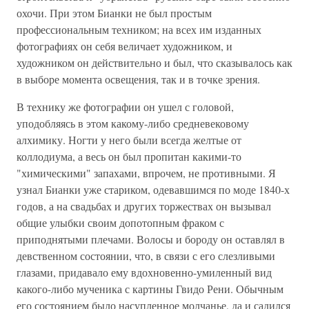
охочи. При этом Бианки не был простым
профессиональным техником; на всех им изданных
фотографиях он себя величает художником, и
художником он действительно и был, что сказывалось как
в выборе момента освещения, так и в точке зрения.
В технику же фотографии он ушел с головой,
уподобляясь в этом какому-либо средневековому
алхимику. Ногти у него были всегда желтые от
коллодиума, а весь он был пропитан какими-то
"химическими" запахами, впрочем, не противными. Я
узнал Бианки уже стариком, одевавшимся по моде 1840-х
годов, а на свадьбах и других торжествах он вызывал
общие улыбки своим допотопным фраком с
приподнятыми плечами. Волосы и бороду он оставлял в
девственном состоянии, что, в связи с его слезливыми
глазами, придавало ему вдохновенно-умиленный вид
какого-либо мученика с картины Гвидо Рени. Обычным
его состоянием было насупленное молчанье, да и садился