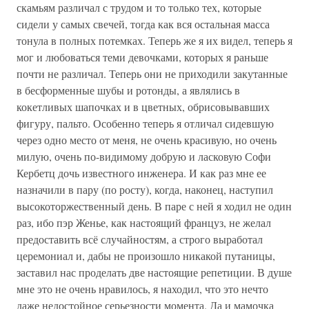
скамьям различал с трудом и то только тех, которые
сидели у самых свечей, тогда как вся остальная масса
тонула в полных потемках. Теперь же я их видел, теперь я
мог и любоваться теми девочками, которых я раньше
почти не различал. Теперь они не приходили закутанные
в бесформенные шубы и ротонды, а являлись в
кокетливых шапочках и в цветных, обрисовывавших
фигуру, пальто. Особенно теперь я отличал сидевшую
через одно место от меня, не очень красивую, но очень
милую, очень по-видимому добрую и ласковую Софи
Кербетц дочь известного инженера. И как раз мне ее
назначили в пару (по росту), когда, наконец, наступил
высокоторжественный день. В паре с ней я ходил не один
раз, ибо пэр Женье, как настоящий француз, не желал
предоставить всё случайностям, а строго выработал
церемониал и, дабы не произошло никакой путаницы,
заставил нас проделать две настоящие репетиции. В душе
мне это не очень нравилось, я находил, что это нечто
даже недостойное серьезности момента. Да и мамочка