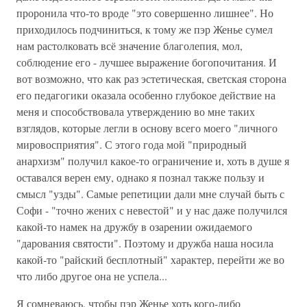
проронила что-то вроде "это совершенно лишнее". Но
приходилось подчиниться, к тому же пэр Женье сумел
нам растолковать всё значение благолепия, мол,
соблюдение его - лучшее выражение богопочитания. И
вот возможно, что как раз эстетическая, светская сторона
его педагогики оказала особенно глубокое действие на
меня и способствовала утверждению во мне таких
взглядов, которые легли в основу всего моего "личного
мировосприятия". С этого года мой "природный
анархизм" получил какое-то ограничение и, хоть в душе я
оставался верен ему, однако я познал также пользу и
смысл "узды". Самые репетиции дали мне случай быть с
Софи - "точно жених с невестой" и у нас даже получился
какой-то намек на дружбу в озарении ожидаемого
"дарования святости". Поэтому и дружба наша носила
какой-то "райский бесплотный" характер, перейти же во
что либо другое она не успела...
Я сомневаюсь, чтобы пэр Женье хоть кого-либо