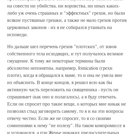
на совести ни убийства, ни воровства, ни иных каких-
либо уж очень страшных и "эффектных" грехов, но были
всякие пустяшные грешки, а также не мало грехов против
церковных законов - их я не собирался утаивать на
исповеди.
Но дальше шел перечень грехов "плотских", от зовов
собственного тела исходящих, и тут получалось великое
смущение. К тому же некоторые термины были
абсолютно непонятны, например, fornication (грехи
плоти), когда я обращался к маме, то и она не умела мне
их объяснить. В конце концов, я решил всю как бы
активную часть переложить на священника - пусть он
спрашивает (как оно и полагалось), а я буду отвечать.
Если он спросит про такие вещи, о которых мне никак не
позволял стыд заговорить самому, то я и на эти вопросы
отвечу честно. Если же не спросит, то я со своими
сомнениями к нему "не полезу". На таком компромиссе я
и успокоился, а пэр Женье никаких предосудительных