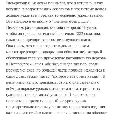
"неверующая" мамочка понимала, что я вступаю, и уже
вступил, в возраст всяких соблазнов и что потому нельзя
дольше медлить и пора как-то морально укрепить меня.
Это входило в ее заботу о "гигиене моей души".
Несколько раз я слышал, как она говорила: "Нужно,
чтобы он прошел катехизис", а осенью 1882 года, она,
наконец, и предприняла соответствующие шаги.
Оказалось, что как раз при том доминиканском
монастыре (скорее подворье или общежитие), который
обслуживал главную приходскую католическую церковь
в Петербурге - Sante Catherine, с недавних пор, среди
прочих монахов, по большей части поляков, находится и
один французский патер, "которого все очень хвалят". К
нему мамочка и отправилась; от него она разузнала о
всём распорядке уроков катехизиса и о материальных
(удивительно скромных) условиях. После этого она
повела меня прямо на первый же урок, купив
предварительно серенькую книжку парижского издания
катехизиса с гербом кардинала-архиепископа на обложке.