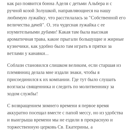
как раз появится бонна Аделя с детьми Альбера и с
ручной козой Золушкой, направляющиеся на нашу
любимую лужайку, что расстилалась за "Собственной его
величества дачей". О, эта чудесная лужайка с ее
изумительными дубами! Какая там была высокая
ароматичная трава, какие прыгали большущие и жирные
кузнечики, как удобно было там играть в прятки за
ветлами у канавки...
Соблазн становился слишком великим, если старшая из
племянниц делала мне издали знаки, чтобы я
присоединился к их компании. Где тут было слушать
возгласы священника и следить по молитвеннику за
ходом службы!
С возвращением зимнего времени я первое время
аккуратно посещал вместе с папой мессу, но из удобства
и выигрыша времени мы не ездили в прекрасную и
торжественную церковь Св. Екатерины, а