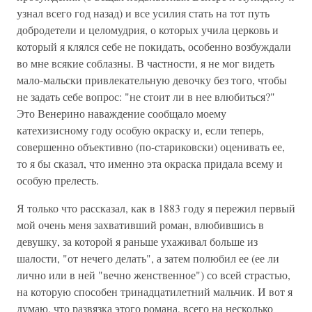
узнал всего год назад) и все усилия стать на тот путь
добродетели и целомудрия, о которых учила церковь и
который я клялся себе не покидать, особенно возбуждали
во мне всякие соблазны. В частности, я не мог видеть
мало-мальски привлекательную девочку без того, чтобы
не задать себе вопрос: "не стоит ли в нее влюбиться?"
Это Венерино наваждение сообщало моему
катехизисному году особую окраску и, если теперь,
совершенно объективно (по-стариковски) оценивать ее,
то я бы сказал, что именно эта окраска придала всему и
особую прелесть.
Я только что рассказал, как в 1883 году я пережил первый
мой очень меня захвативший роман, влюбившись в
девушку, за которой я раньше ухаживал больше из
шалости, "от нечего делать", а затем полюбил ее (ее ли
лично или в ней "вечно женственное") со всей страстью,
на которую способен тринадцатилетний мальчик. И вот я
думаю, что развязка этого романа, всего на несколько