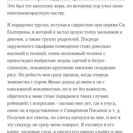
Это был тот катехизис веры, по которому пэр учил свою
невеликовозрастную паству.
Я порядочно трусил, вступая в сакристию при церкви Св.
Екатерины, в которой я застал целую толпу мальчиков и
девочек, а также группу родителей. Посреди
окруженного шкафами помещения стоял довольно
высокий и полный, очень моложавый человек с
превосходно выбритым лицом, одетый в белую
суконную, лежавшую крупными мягкими складками
рясу. Но робость моя сразу прошла, когда очередь
знакомства с пэром Женье дошла до меня и он с
изысканной вежливостью, но и не без важности,
обратился к маме (тоже порядком в таких случаях
робевшей) с вопросами - сколько мне лет, где я учусь,
имею ли я представление о Священном Писании и т. д.
Получив все ответы, он слегка нагнулся ко мне, и вот в
эту секунду он сразу меня покорил. Я взглянул в его
карие, ласковые глаза, я увидел его умную улыбку и мне