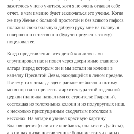
захотелось у него учиться, хотя я не очень отдавал себе
отчет, в чем именно будет заключаться это ученье. Когда
же пэр Женье с большой простотой и без всякого пафоса
положил свою большую добрую руку мне на голову, я
совершенно естественно (будучи приучен к этому)
поцеловал ее.
Когда представление всех детей кончилось, он
сгруппировал нас и повел через двери мимо главного
алтаря (перед которым он и мы встали на колени) в
капеллу Пресвятой Девы, находящейся в левом пределе.
Почему-то я никогда здесь раньше не бывал и потому
меня поразила прелестная архитектура этой отдельной
церкви (папочка назвал имя ее строителя: Гваренги),
состоящая из толстеньких колонн и из полукруглых ниш,
с несколько приспущенным сводчатым потолком в
кессонах. На алтаре я увидел красивую картину
Благовещения (если я не ошибаюсь, она кисти Дуайэна),
а в нишах низко поставленные большие статуи святых.