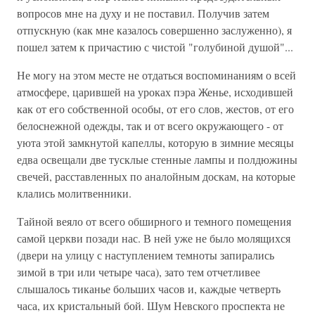
вопросов мне на духу и не поставил. Получив затем
отпускную (как мне казалось совершенно заслуженно), я
пошел затем к причастию с чистой "голубиной душой"...
Не могу на этом месте не отдаться воспоминаниям о всей
атмосфере, царившей на уроках пэра Женье, исходившей
как от его собственной особы, от его слов, жестов, от его
белоснежной одежды, так и от всего окружающего - от
уюта этой замкнутой капеллы, которую в зимние месяцы
едва освещали две тусклые стенные лампы и полдюжины
свечей, расставленных по аналойным доскам, на которые
клались молитвенники.
Тайной веяло от всего обширного и темного помещения
самой церкви позади нас. В ней уже не было молящихся
(двери на улицу с наступлением темноты запирались
зимой в три или четыре часа), зато тем отчетливее
слышалось тиканье больших часов и, каждые четверть
часа, их кристальный бой. Шум Невского проспекта не