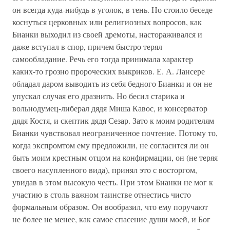
он всегда куда-нибудь в уголок, в тень. Но стоило беседе
коснуться церковных или религиозных вопросов, как
Бианки выходил из своей дремоты, настораживался и
даже вступал в спор, причем быстро терял
самообладание. Речь его тогда принимала характер
каких-то грозно пророческих выкриков. Е. А. Лансере
обладал даром выводить из себя бедного Бианки и он не
упускал случая его дразнить. Но бесил старика и
вольнодумец-либерал дядя Миша Кавос, и консерватор
дядя Костя, и скептик дядя Сезар. Зато к моим родителям
Бианки чувствовал неограниченное почтение. Потому то,
когда экспромтом ему предложили, не согласится ли он
быть моим крестным отцом на конфирмации, он (не теряя
своего насупленного вида), принял это с восторгом,
увидав в этом высокую честь. При этом Бианки не мог к
участию в столь важном таинстве отнестись чисто
формальным образом. Он вообразил, что ему поручают
не более не менее, как самое спасение души моей, и Бог