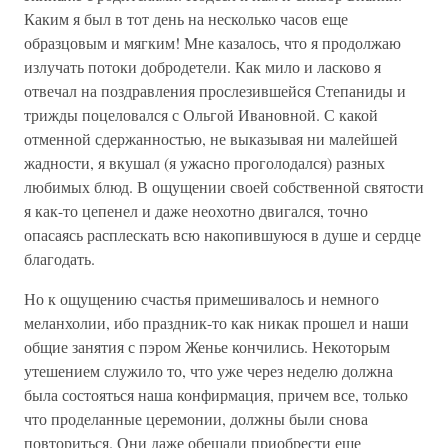
Каким я был в тот день на несколько часов еще
образцовым и мягким! Мне казалось, что я продолжаю
излучать потоки добродетели. Как мило и ласково я
отвечал на поздравления прослезившейся Степаниды и
трижды поцеловался с Ольгой Ивановной. С какой
отменной сдержанностью, не выказывая ни малейшей
жадности, я вкушал (я ужасно проголодался) разных
любимых блюд. В ощущении своей собственной святости
я как-то цепенел и даже неохотно двигался, точно
опасаясь расплескать всю накопившуюся в душе и сердце
благодать.
Но к ощущению счастья примешивалось и немного
меланхолии, ибо праздник-то как никак прошел и наши
общие занятия с пэром Женье кончились. Некоторым
утешением служило то, что уже через неделю должна
была состояться наша конфирмация, причем все, только
что проделанные церемонии, должны были снова
повториться. Они даже обещали приобрести еще