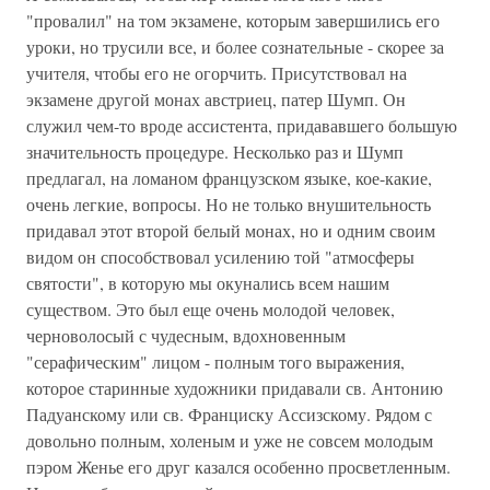
"провалил" на том экзамене, которым завершились его
уроки, но трусили все, и более сознательные - скорее за
учителя, чтобы его не огорчить. Присутствовал на
экзамене другой монах австриец, патер Шумп. Он
служил чем-то вроде ассистента, придававшего большую
значительность процедуре. Несколько раз и Шумп
предлагал, на ломаном французском языке, кое-какие,
очень легкие, вопросы. Но не только внушительность
придавал этот второй белый монах, но и одним своим
видом он способствовал усилению той "атмосферы
святости", в которую мы окунались всем нашим
существом. Это был еще очень молодой человек,
черноволосый с чудесным, вдохновенным
"серафическим" лицом - полным того выражения,
которое старинные художники придавали св. Антонию
Падуанскому или св. Франциску Ассизскому. Рядом с
довольно полным, холеным и уже не совсем молодым
пэром Женье его друг казался особенно просветленным.