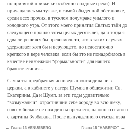
по принятой привычке особенно стыдные грехи). И
причащались мы тут же, в самой обыденной обстановке,
среди всех прочих, в тусклом полумраке унылого и
холодного утра. От этого моего принятия Святых тайн до
следующего прошло затем целых десять лет, да и тогда я
едва ли решился бы превозмочь то, что в таких случаях
удерживает хотя бы и верующего, но недостаточно
крепкого в вере человека, если бы это не понадобилось в
качестве неизбежной "формальности" для нашего
бракосочетания...
Самая эта предбрачная исповедь происходила не в
церкви, а в кабинете у патера Шумпа в общежитии Св.
Екатерины. Да и Шумп, за эти годы удивительно
"возмужалый", отростивший себе бороду во всю щеку,
совсем больше не походил на прежнего, на юного святого
с картины Зурбарана. После вынужденного отъезда пэра
Женье (Ходили тогда слухи, что он был отозван по
←
→
Глава 13 VENUSBERG
Глава 15 "НАВЕРХУ"
требованию русского правительства после того, как