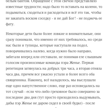
белым бантом. Обращение с этой свечой представляло
известные трудности; надо было то вставать на колени, то
подыматься, сходиться и расходиться и всё это так, чтобы
не закапать воском соседку - и не дай Бог! - не поджечь ее
фату.
Некоторые дети были более ловкие и внимательные, они
сразу понимали, что именно от них требовалось, но среди
нас были и тупицы, которые наступали на подол,
поворачивались налево, когда нужно было направо,
забегали вперед или отставали, не понимая еле слышным
голосом произносимые команды пэра Женье. Первая
репетиция затянулась на добрых три часа, а вторая отняла
часа два, причем все ужасно устали и более всего оба
священника. Наконец, всё наладилось, мы выслушали
еще одно напутственное слово, еще раз исповедались на
тот случай - если что-либо греховное было совершено за
последние два дня (тут просто приходилось выдумывать,
дабы пэр Женье не даром сидел в своей будке) - после