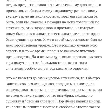
недель предшествовавшая знаменательному дню первого
причастия, сообщила моему тогдашнему религиозному
экстазу такую интенсивность, которая едва ли могла бы
быть, если бы, скажем, я походил на моих товарищей по
катехизису, этих здоровяков и простаков, из которых
иным было и пятнадцать и шестнадцать лет, но которые
были сущими детьми. Я же в своей скороспелости был до
некоторой степени уродом. Это несколько мучило мою
совесть и в то же время наполняло каким-то чувством
превосходства. Да и все мои душевные переживания того
года получали от этой сложности, от всего этого
сплетения, особую силу и род какого-то озарения.
Что же касается до самих уроков катехизиса, то я быстро
заинтересовался ими, однако, когда до меня доходила
очередь давать ответы на положенные вопросы, я отвечал
не столько текстуально то, что вызубрил, сколько по
существу и "своими словами". Пэр Женье казался иногда
удивленным решительностью и свободой ответов такого