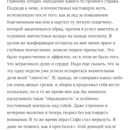
главному алтарю, наподобие какого-то грозного стража.
Подходя к нему, я почувствовал настоящую жуть,
исчезнувшую после того, как вслед за помазанием
благовонным маслом я ощутил ту легкую пощечину,
которой заканчивался обряд, причем я успел заметить и
огромное аметистовое кольцо на пальце епископа. В
целом же конфирмация оставила на мне менее яркое и
глубокое впечатление, нежели первое причастие. Это
было торжественно и эффектно, но в этом не было того,
что затрагивало душу и сердце. Надо еще сказать, что за
эту одну неделю уже успела испариться значительная
доля моей "святости". Я, правда, не совершил каких-либо
уж очень явных грехов, в общем я продолжал себя вести
похвально, но в то же время мне как бы начинала
наскучивать такая "образцовость" и особенно
постоянный контроль над собой. Даже утренние и
вечерние молитвы я теперь творил без настоящего
внимания. В то же время образ Софи стал меркнуть. Я
даже не помнил, как я простился с этой девицей после