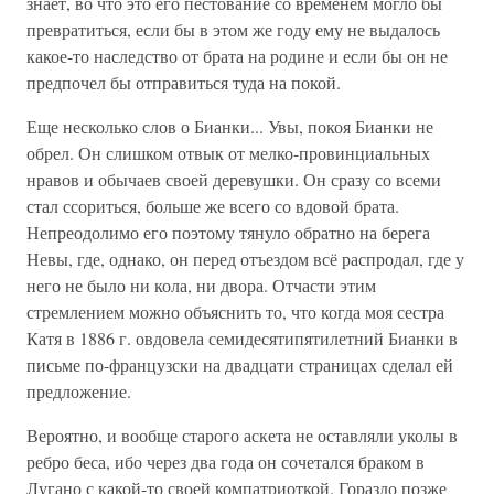
знает, во что это его пестование со временем могло бы
превратиться, если бы в этом же году ему не выдалось
какое-то наследство от брата на родине и если бы он не
предпочел бы отправиться туда на покой.
Еще несколько слов о Бианки... Увы, покоя Бианки не
обрел. Он слишком отвык от мелко-провинциальных
нравов и обычаев своей деревушки. Он сразу со всеми
стал ссориться, больше же всего со вдовой брата.
Непреодолимо его поэтому тянуло обратно на берега
Невы, где, однако, он перед отъездом всё распродал, где у
него не было ни кола, ни двора. Отчасти этим
стремлением можно объяснить то, что когда моя сестра
Катя в 1886 г. овдовела семидесятипятилетний Бианки в
письме по-французски на двадцати страницах сделал ей
предложение.
Вероятно, и вообще старого аскета не оставляли уколы в
ребро беса, ибо через два года он сочетался браком в
Лугано с какой-то своей компатриоткой. Гораздо позже