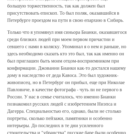
большую торжественность, так как должен был
присутствовать епископ. То был поляк, оказавшийся в
Петербурге проездом на пути в свою епархию в Сибирь.
Только что я упомянул имя синьора Бианки, оказавшегося
среди близких людей при моем первом причастии и
севшего с нами в коляску. Упоминал я о нем и раньше, но
здесь необходимо сказать кто это был, так как именно он
был приглашен быть моим отцом-восприемником при
конфирмации. Джованни Бианки как-то достался нашему
дому в наследство от деда Кавоса. Это был художник-
живописец, но в Петербург он прибыл, еще при Николае
Павловиче, в качестве фотографа - чуть ли не первого в
России. У нас в семье считалось, что именно Бианки
познакомил русских людей с изобретением Ниэпса и
Дагерра. Специальностью его, однако, были не столько
портреты, сколько пейзажи, памятники и особенно
интерьеры. До последних в те дни усиленного
строительства и "убранства" русские баре были особенно