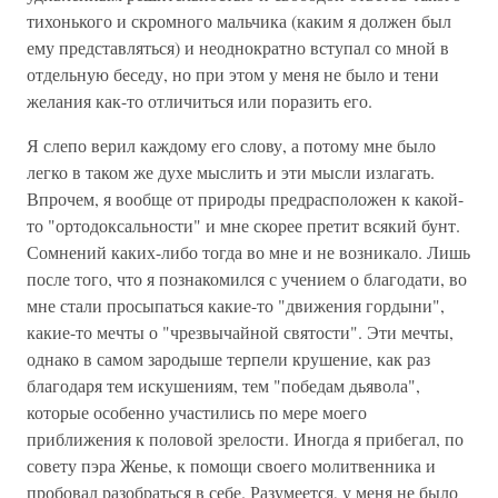
тихонького и скромного мальчика (каким я должен был
ему представляться) и неоднократно вступал со мной в
отдельную беседу, но при этом у меня не было и тени
желания как-то отличиться или поразить его.
Я слепо верил каждому его слову, а потому мне было
легко в таком же духе мыслить и эти мысли излагать.
Впрочем, я вообще от природы предрасположен к какой-
то "ортодоксальности" и мне скорее претит всякий бунт.
Сомнений каких-либо тогда во мне и не возникало. Лишь
после того, что я познакомился с учением о благодати, во
мне стали просыпаться какие-то "движения гордыни",
какие-то мечты о "чрезвычайной святости". Эти мечты,
однако в самом зародыше терпели крушение, как раз
благодаря тем искушениям, тем "победам дьявола",
которые особенно участились по мере моего
приближения к половой зрелости. Иногда я прибегал, по
совету пэра Женье, к помощи своего молитвенника и
пробовал разобраться в себе. Разумеется, у меня не было