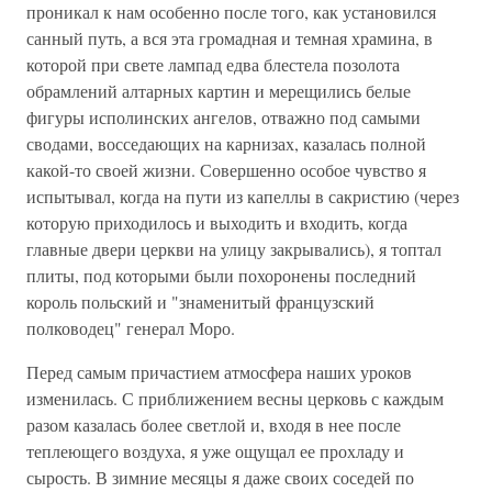
проникал к нам особенно после того, как установился
санный путь, а вся эта громадная и темная храмина, в
которой при свете лампад едва блестела позолота
обрамлений алтарных картин и мерещились белые
фигуры исполинских ангелов, отважно под самыми
сводами, восседающих на карнизах, казалась полной
какой-то своей жизни. Совершенно особое чувство я
испытывал, когда на пути из капеллы в сакристию (через
которую приходилось и выходить и входить, когда
главные двери церкви на улицу закрывались), я топтал
плиты, под которыми были похоронены последний
король польский и "знаменитый французский
полководец" генерал Моро.
Перед самым причастием атмосфера наших уроков
изменилась. С приближением весны церковь с каждым
разом казалась более светлой и, входя в нее после
теплеющего воздуха, я уже ощущал ее прохладу и
сырость. В зимние месяцы я даже своих соседей по