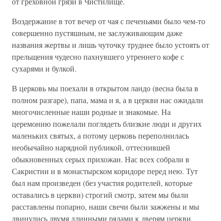
от греховной грязи в Чистилище.
Воздержание в тот вечер от чая с печеньями было чем-то
совершенно пустяшным, не заслуживающим даже
названия жертвы и лишь чуточку труднее было устоять от
прельщения чудесно пахнувшего утреннего кофе с
сухарями и булкой.
В церковь мы поехали в открытом ландо (весна была в
полном разгаре), папа, мама и я, а в церкви нас ожидали
многочисленные наши родные и знакомые. На
церемонию пожелали поглядеть близкие люди и других
маленьких святых, а потому церковь переполнилась
необычайно нарядной публикой, оттеснившей
обыкновенных серых прихожан. Нас всех собрали в
Сакристии и в монастырском коридоре перед нею. Тут
был нам произведен (без участия родителей, которые
оставались в церкви) строгий смотр, затем мы были
расставлены попарно, наши свечи были зажжены и мы
двинулись двумя длинными рядами к дверям церкви,