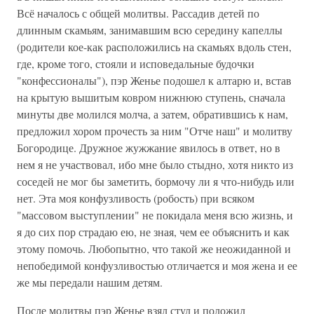
Всё началось с общей молитвы. Рассадив детей по
длинным скамьям, занимавшим всю середину капеллы
(родители кое-как расположились на скамьях вдоль стен,
где, кроме того, стояли и исповедальные будочки
"конфессионалы"), пэр Женье подошел к алтарю и, встав
на крытую вышитым ковром нижнюю ступень, сначала
минуты две молился молча, а затем, обратившись к нам,
предложил хором прочесть за ним "Отче наш" и молитву
Богородице. Дружное жужжание явилось в ответ, но в
нем я не участвовал, ибо мне было стыдно, хотя никто из
соседей не мог бы заметить, бормочу ли я что-нибудь или
нет. Эта моя конфузливость (робость) при всяком
"массовом выступлении" не покидала меня всю жизнь, и
я до сих пор страдаю ею, не зная, чем ее объяснить и как
этому помочь. Любопытно, что такой же неожиданной и
непобедимой конфузливостью отличается и моя жена и ее
же мы передали нашим детям.
После молитвы пэр Женье взял стул и положил