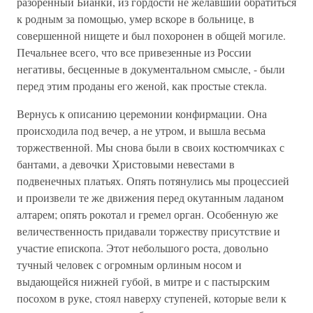
разоренный Бианки, из гордости не желавший обратиться
к родным за помощью, умер вскоре в больнице, в
совершенной нищете и был похоронен в общей могиле.
Печальнее всего, что все привезенные из России
негативы, бесценные в документальном смысле, - были
перед этим проданы его женой, как простые стекла.
Вернусь к описанию церемонии конфирмации. Она
происходила под вечер, а не утром, и вышла весьма
торжественной. Мы снова были в своих костюмчиках с
бантами, а девочки Христовыми невестами в
подвенечных платьях. Опять потянулись мы процессией
и произвели те же движения перед окутанным ладаном
алтарем; опять рокотал и гремел орган. Особенную же
величественность придавали торжеству присутствие и
участие епископа. Этот небольшого роста, довольно
тучный человек с огромным орлиным носом и
выдающейся нижней губой, в митре и с пастырским
посохом в руке, стоял наверху ступеней, которые вели к