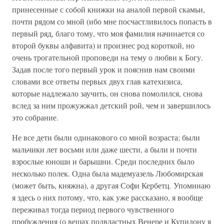
принесенные с собой книжки на аналой первой скамьи,
почти рядом со мной (ибо мне посчастливилось попасть в
первый ряд, благо тому, что моя фамилия начинается со
второй буквы алфавита) и произнес род короткой, но
очень трогательной проповеди на тему о любви к Богу.
Задав после того первый урок и пояснив нам своими
словами все ответы первых двух глав катехизиса,
которые надлежало заучить, он снова помолился, снова
вслед за ним прожужжал детский рой, чем и завершилось
это собрание.
Не все дети были одинакового со мной возраста; были
мальчики лет восьми или даже шести, а были и почти
взрослые юноши и барышни. Среди последних было
несколько полек. Одна была мадемуазель Любомирская
(может быть, княжна), а другая Софи Кербетц. Упоминаю
я здесь о них потому, что, как уже рассказано, я вообще
переживал тогда период первого чувственного
пробуждения (о вещах подвластных Венере и Купидону я