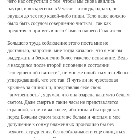
чего нас отпустили с тем, чтобы мы снова явились
наутро, в воскресенье в 9 часов - отнюдь, однако, не
вкушая до тех пор какой-либо пищи. Тело наше должно
было быть сосудом совершенно чистым - так как
предстояло принять в него Самого нашего Спасителя...
Большого труда соблюдение этого поста мне не
доставило, напротив, мне тогда казалось, что я мог бы
выдержать и бесконечно более тяжелое испытание. Ведь
я находился после второй исповеди в состоянии
"совершенной святости", не мог же ошибаться пэр Женье,
утверждавший, что это так. Я чуть ли не чувствовал
крыльев за спиной и, представляя себе свою
"внутренность", я думал, что она озарена каким-то белым
светом. Даже смерть в такие часы не представляется
страшной; я почти желал ее, ибо тогда я бы предстал
перед Божьим судом таким же белым и чистым и мое
допущение к сонму блаженных произошло бы без
всякого затруднения, без необходимости еще очищаться