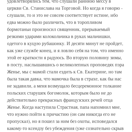
удовлетворялись тем, что слушали раннюю мессу в
церкви Св. Станислава на Торговой. Но когда я говорю -
слушали, то и это не совсем соответствует истине, ибо
едва можно было различить, что в торопливом
бормотаньи произносил священник, прерываемый
резкими ударами колокольчика в руках мальчишки,
одетого в куцую рубашонку. И десяти минут не пройдет,
как уже службе конец, и я ловлю себя на том, что именно
этой ее краткости я радуюсь. Во вторую половину зимы,
в посту, наслышавшись о великолепных проповедях пэра
Женье, мы с мамой стали ездить к Св. Екатерине, но там
была такая давка, что мамочка была в страхе, как бы нас
не задавили, а меня возмущало бесцеремонное толкание
польских старушек богомолок, которым было не до
действительно прекрасных французских речей отца
Женье. Когда наступила Страстная, папа напомнил мне,
что нужно пойти к причастию (он сам никогда его не
пропускал), но я пошел за ним без охоты, исповедался
какому-то ксендзу без убеждения (уже сознательно скрыв