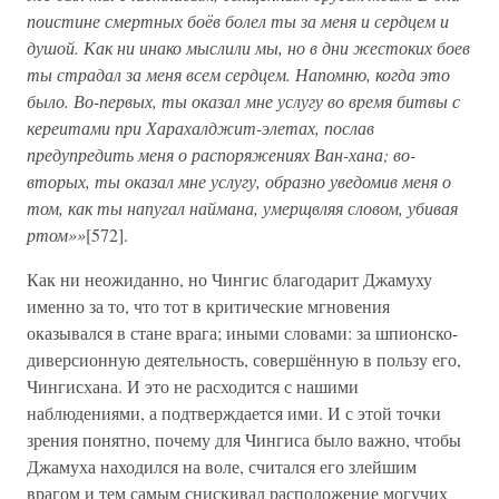
поистине смертных боёв болел ты за меня и сердцем и
душой. Как ни инако мыслили мы, но в дни жестоких боев
ты страдал за меня всем сердцем. Напомню, когда это
было. Во-первых, ты оказал мне услугу во время битвы с
кереитами при Харахалджит-элетах, послав
предупредить меня о распоряжениях Ван-хана; во-
вторых, ты оказал мне услугу, образно уведомив меня о
том, как ты напугал наймана, умерщвляя словом, убивая
ртом»»
[572].
Как ни неожиданно, но Чингис благодарит Джамуху
именно за то, что тот в критические мгновения
оказывался в стане врага; иными словами: за шпионско-
диверсионную деятельность, совершённую в пользу его,
Чингисхана. И это не расходится с нашими
наблюдениями, а подтверждается ими. И с этой точки
зрения понятно, почему для Чингиса было важно, чтобы
Джамуха находился на воле, считался его злейшим
врагом и тем самым снискивал расположение могучих