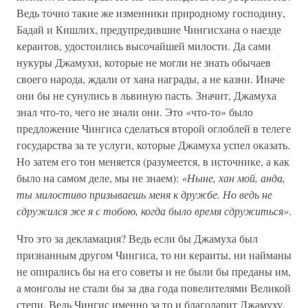
Ведь точно такие же изменники природному господину,
Бадай и Кишлих, предупредившие Чингисхана о наезде
кераитов, удостоились высочайшей милости. Да сами
нукуры Джамухи, которые не могли не знать обычаев
своего народа, ждали от хана награды, а не казни. Иначе
они бы не сунулись в львиную пасть. Значит, Джамуха
знал что-то, чего не знали они. Это «что-то» было
предложение Чингиса сделаться второй оглоблей в телеге
государства за те услуги, которые Джамуха успел оказать.
Но затем его тон меняется (разумеется, в источнике, а как
было на самом деле, мы не знаем):
«Ныне, хан мой, анда,
ты милостиво призываешь меня к дружбе. Но ведь не
сдружился же я с тобою, когда было время сдружиться»
.
Что это за декламация? Ведь если бы Джамуха был
признанным другом Чингиса, то ни кераиты, ни найманы
не опирались бы на его советы и не были бы преданы им,
а монголы не стали бы за два года повелителями Великой
степи. Ведь Чингис именно за то и благодарит Джамуху,