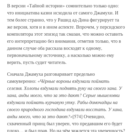
В версии «Тайной истории» сомнительно только одно:
что инициатива казни исходила от самого Джамухи. И
тем более странно, что у Рашид ад-Дина фигурирует та
же версия, хотя и в ином аспекте. Впрочем, у персидского
компилятора этот эпизод так смазан, что можно оставить
его интерпретацию без внимания, отметив только, что в
данном случае оба рассказа восходят к одному,
первоначальному источнику, а насколько можно ему
верить, пусть судит читатель.
Сначала Джамуха разговаривает предельно
самоуверенно:
«Чёрные вороны вздумали поймать
селезня. Холопы вздумали поднять руку на своего хана. У
хана, анды моего, что за это дают? Серые мышеловки
вздумали поймать курчавую утку. Рабы-домочадцы на
своего природного господина вздумали восстать. У хана,
анды моего, что за это дают?»
[574] Очевидно,
схваченный принц был уверен, что предавшим его будет
плохо… и был прав. Но на чём зиждется эта уверенность?