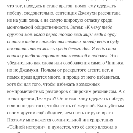
что тот, находясь в стане врагов, помог ему одержать
победу; следовательно, сентенция Джамухи рассчитана
не на уши хана, а на самую широкую огласку среди
монгольской общественности. Затем:
«К чему тебе
дружба моя, когда перед тобою весь мир? ведь я буду
сниться тебе в сновидениях тёмных ночей; ведь я буду
тяготить твою мысль среди белого дня. Я ведь стал
вошью у тебя за воротом или колючкой в подоле»
. Это
убедительно как слова или соображения самого Чингиса,
но не Джамухи. Пользы от раскрытого агента нет, а
помех предвидится много, и проще от него избавиться,
хотя бы для того, чтобы избежать возможных
компрометантных разговоров с широким резонансом. А с
точки зрения Джамухи? Он помог хану одержать победу,
и явно не для того, чтобы стать её жертвой. Быть убитым
своим другом ещё обиднее, чем пасть от руки врага.
Поэтому мне кажется сомнительной интерпретация
«Тайной истории», и думается, что её автор вложил в