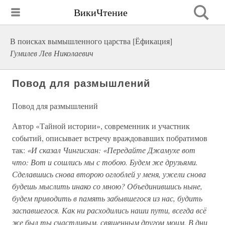
ВикиЧтение
В поисках вымышленного царства [Ёфикация]
Гумилев Лев Николаевич
Повод для размышлений
Повод для размышлений
Автор «Тайной истории», современник и участник
событий, описывает встречу враждовавших побратимов
так:
«И сказал Чингисхан: «Передайте Джамухе вот
что: Вот и сошлись мы с тобою. Будем же друзьями.
Сделавшись снова второю оглоблей у меня, ужели снова
будешь мыслить инако со мною? Объединившись ныне,
будем приводить в память забывшегося из нас, будить
заспавшегося. Как ни расходились наши пути, всегда всё
же был ты счастливым, священным другом моим. В дни