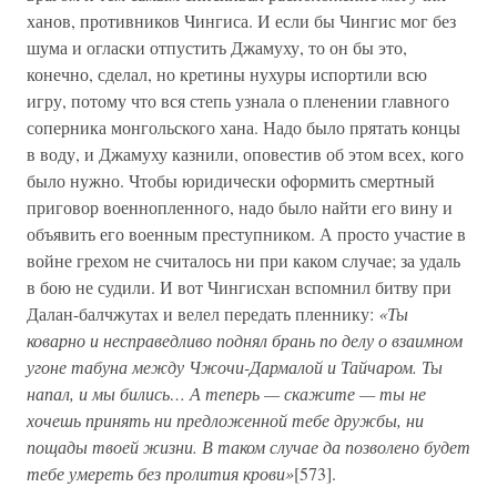
ханов, противников Чингиса. И если бы Чингис мог без
шума и огласки отпустить Джамуху, то он бы это,
конечно, сделал, но кретины нухуры испортили всю
игру, потому что вся степь узнала о пленении главного
соперника монгольского хана. Надо было прятать концы
в воду, и Джамуху казнили, оповестив об этом всех, кого
было нужно. Чтобы юридически оформить смертный
приговор военнопленного, надо было найти его вину и
объявить его военным преступником. А просто участие в
войне грехом не считалось ни при каком случае; за удаль
в бою не судили. И вот Чингисхан вспомнил битву при
Далан-балчжутах и велел передать пленнику:
«Ты
коварно и несправедливо поднял брань по делу о взаимном
угоне табуна между Чжочи-Дармалой и Тайчаром. Ты
напал, и мы бились… А теперь — скажите — ты не
хочешь принять ни предложенной тебе дружбы, ни
пощады твоей жизни. В таком случае да позволено будет
тебе умереть без пролития крови»
[573].