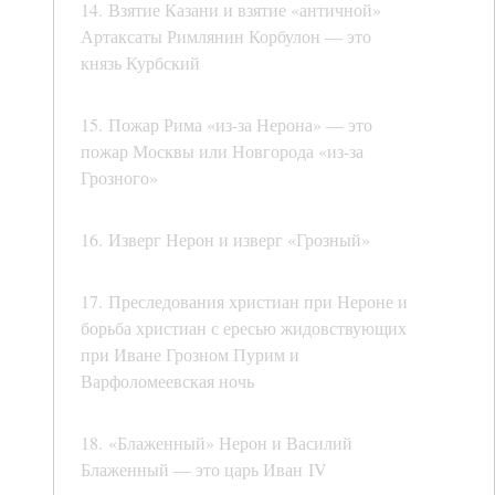
14. Взятие Казани и взятие «античной»
Артаксаты Римлянин Корбулон — это
князь Курбский
15. Пожар Рима «из-за Нерона» — это
пожар Москвы или Новгорода «из-за
Грозного»
16. Изверг Нерон и изверг «Грозный»
17. Преследования христиан при Нероне и
борьба христиан с ересью жидовствующих
при Иване Грозном Пурим и
Варфоломеевская ночь
18. «Блаженный» Нерон и Василий
Блаженный — это царь Иван IV