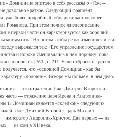
фии» Домициана впитало в себя рассказы о «Лже»-
ние довольно краткое. Следующий фрагмент
на, уже более подробный, обнаруживает хорошее
ила Романова. При этом полное жизнеописание
конце первой части он характеризуется как хороший,
казаниям отца. Но потом якобы резко изменился и стал
поводу выражался так: «Его управление государством
инства и пороки смешивались в нем поровну, пока,
лись в пороки» [760], с. 211. Если отбросить краткое
то получается, что «основной Домициан» как бы
о характеру «половин». Вскоре мы поймем, в чем дело.
описания — это отражение Лже-Дмитрия Второго и
ая часть — отражение царя Ирода и Андроника-
ичный» Домициан является «склейкой» следующих
онажей: Лже-Дмитрий Второй + царь Михаил
д + император Андроник-Христос. Два первых — из
рых — из конца XII века.