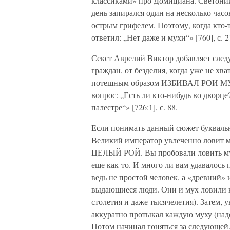
классиками» про Домициана. Светоний
день запирался один на несколько часо
острым грифелем. Поэтому, когда кто-
ответил: „Нет даже и мухи“» [760], с. 2
Секст Аврелий Виктор добавляет сле
граждан, от безделия, когда уже не хв
потешным образом ИЗБИВАЛ РОИ МУХ.
вопрос: „Есть ли кто-нибудь во дворце
палестре“» [726:1], с. 88.
Если понимать данный сюжет буквальн
Великий император увлеченно ловит м
ЦЕЛЫЙ РОЙ. Вы пробовали ловить мух
еще как-то. И много ли вам удавалось
ведь не простой человек, а «древний
выдающиеся люди. Они и мух ловили к
столетия и даже тысячелетия). Затем,
аккуратно протыкал каждую муху (над
Потом начинал гоняться за следующей.