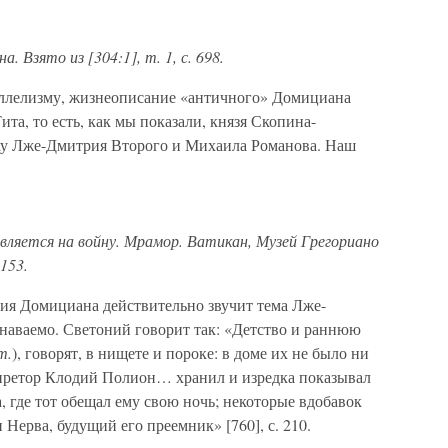
. Взято из [304:1], т. 1, с. 698.
ллелизму, жизнеописание «античного» Домициана
та, то есть, как мы показали, князя Скопина-
ху Лже-Дмитрия Второго и Михаила Романова. Наш
вляется на войну. Мрамор. Ватикан, Музей Грегориано
 153.
ния Домициана действительно звучит тема Лже-
знаваемо. Светоний говорит так: «Детство и раннюю
т.
), говорят, в нищете и пороке: в доме их не было ни
 претор Клодий Полион… хранил и изредка показывал
 где тот обещал ему свою ночь; некоторые вдобавок
Нерва, будущий его преемник» [760], с. 210.