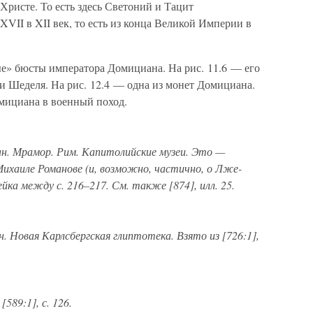
Христе. То есть здесь Светоний и Тацит
XVII в XII век, то есть из конца Великой Империи в
ые» бюсты императора Домициана. На рис. 11.6 — его
и Шеделя. На рис. 12.4 — одна из монет Домициана.
омициана в военный поход.
ан. Мрамор. Рим. Капитолийские музеи. Это —
Михаиле Романове (и, возможно, частично, о Лже-
йка между с. 216–217. См. также [874], илл. 25.
ен. Новая Карлсбергская глиптотека. Взято из [726:1],
589:1], с. 126.