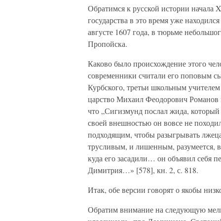
Обратимся к русской истории начала X
государства в это время уже находил
августе 1607 года, в тюрьме небольшо
Пропойска.
Каково было происхождение этого чел
современники считали его поповым с
Курбского, третьи школьным учителем 
царство Михаил Феодорович Романов 
что „Сигизмунд послал жида, который 
своей внешностью он вовсе не походил
подходящим, чтобы разыгрывать лже
трусливым, и лишенным, разумеется, 
куда его засадили… он объявил себя п
Димитрия…» [578], кн. 2, с. 818.
Итак, обе версии говорят о якобы низк
Обратим внимание на следующую мелк