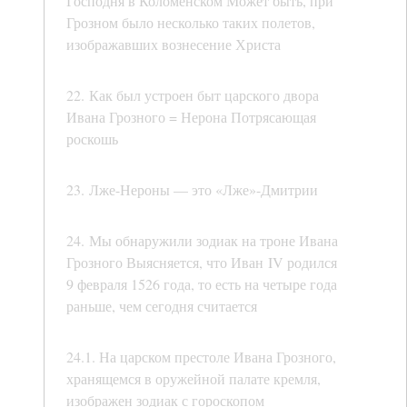
Господня в Коломенском Может быть, при
Грозном было несколько таких полетов,
изображавших вознесение Христа
22. Как был устроен быт царского двора
Ивана Грозного = Нерона Потрясающая
роскошь
23. Лже-Нероны — это «Лже»-Дмитрии
24. Мы обнаружили зодиак на троне Ивана
Грозного Выясняется, что Иван IV родился
9 февраля 1526 года, то есть на четыре года
раньше, чем сегодня считается
24.1. На царском престоле Ивана Грозного,
хранящемся в оружейной палате кремля,
изображен зодиак с гороскопом