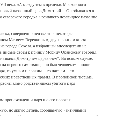
VII века. «А между тем в пределах Московского
ся новый названный царь Димитрий… Он объявился в
го северского городка, носившего незавидное название
овека, совершенно неизвестно, некоторые
ыном Матвеем Веревкиным, другие сыном князя
из города Сокола, а избранный впоследствии на
в письме своем к принцу Морицу Оранскому говорил,
назвался Димитрием царевичем“. Во всяком случае,
 на первого самозванца, но был человеком вполне
царя, то умным и ловким… то наглым… то…
всяких нравственных правил. В пропойской тюрьме,
ервоначально родственником убитого царя
ом происхождении царя и о его пороках.
ую, но яркую деталь, сообщаемую «античными