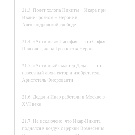
21.3. Полет холопа Никиты = Икара при
Иване Грозном = Нероне в
Александровской слободе
21.4. «Античная» Пасифая — это Софья
Палеолог, жена Грозного = Нерона
21.5. «Античный» мастер Дедал — это
известный архитектор и изобретатель
Аристотель Фиорованти
21.6. Дедал и Икар работали в Москве в
XVI веке
21.7. Не исключено, что Икар-Никита
поднялся в воздух с церкви Вознесения