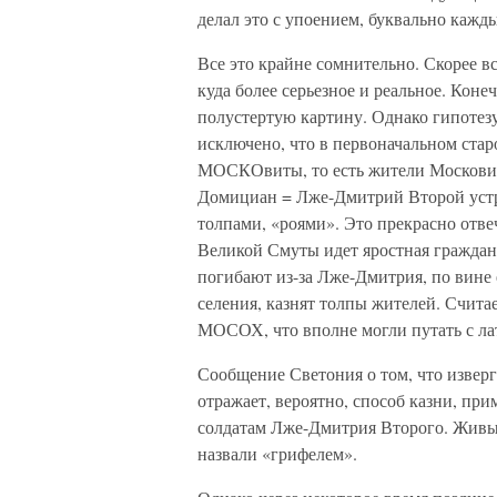
делал это с упоением, буквально кажды
Все это крайне сомнительно. Скорее в
куда более серьезное и реальное. Коне
полустертую картину. Однако гипотез
исключено, что в первоначальном стар
МОСКОвиты, то есть жители Московии, 
Домициан = Лже-Дмитрий Второй устр
толпами, «роями». Это прекрасно отве
Великой Смуты идет яростная граждан
погибают из-за Лже-Дмитрия, по вине 
селения, казнят толпы жителей. Счит
МОСОХ, что вполне могли путать с 
Сообщение Светония о том, что извер
отражает, вероятно, способ казни, пр
солдатам Лже-Дмитрия Второго. Живы
назвали «грифелем».