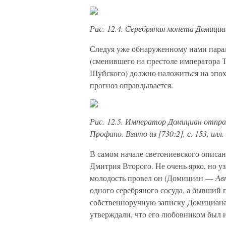
Рис. 12.4. Серебряная монета Домициана
Следуя уже обнаруженному нами пара
(сменившего на престоле императора Ти
Шуйского) должно наложиться на эпо
прогноз оправдывается.
Рис. 12.5. Император Домициан отпра
Профано. Взято из [730:2], с. 153, илл.
В самом начале светониевского описа
Дмитрия Второго. Не очень ярко, но у
молодость провел он (Домициан —
Ав
одного серебряного сосуда, а бывший
собственноручную записку Домициана,
утверждали, что его любовником был и 