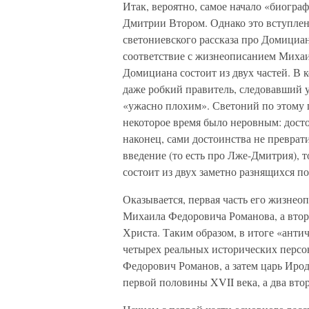
Итак, вероятно, самое начало «биогра
Дмитрии Втором. Однако это вступле
светониевского рассказа про Домициа
соответствие с жизнеописанием Миха
Домициана состоит из двух частей. В 
даже робкий правитель, следовавший у
«ужасно плохим». Светоний по этому 
некоторое время было неровным: досто
наконец, сами достоинства не преврати
введение (то есть про Лже-Дмитрия), 
состоит из двух заметно разнящихся п
Оказывается, первая часть его жизне
Михаила Федоровича Романова, а втор
Христа. Таким образом, в итоге «ант
четырех реальных исторических перс
Федорович Романов, а затем царь Иро
первой половины XVII века, а два вто