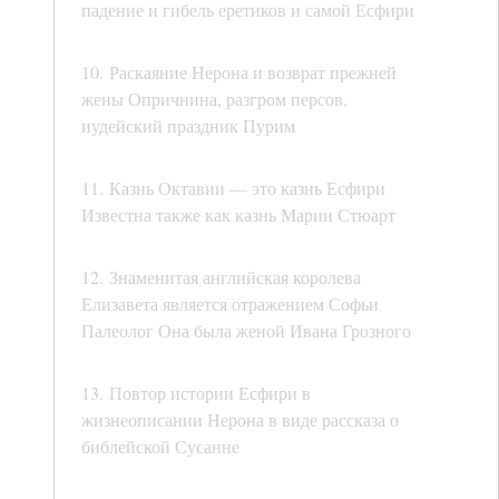
падение и гибель еретиков и самой Есфири
10. Раскаяние Нерона и возврат прежней
жены Опричнина, разгром персов,
иудейский праздник Пурим
11. Казнь Октавии — это казнь Есфири
Известна также как казнь Марии Стюарт
12. Знаменитая английская королева
Елизавета является отражением Софьи
Палеолог Она была женой Ивана Грозного
13. Повтор истории Есфири в
жизнеописании Нерона в виде рассказа о
библейской Сусанне