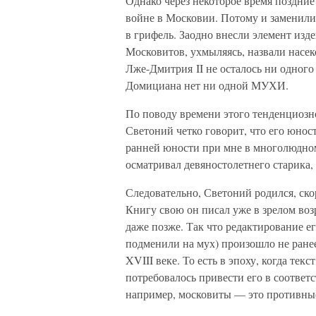
Однако через некоторое время поздние 
войне в Московии. Потому и заменили 
в грифель. Заодно внесли элемент изд
Московитов, ухмыляясь, назвали насек
Лже-Дмитрия II не осталось ни одног
Домициана нет ни одной МУХИ.
По поводу времени этого тенденциозн
Светоний четко говорит, что его юнос
ранней юности при мне в многолюдн
осматривал девяностолетнего старика, н
Следовательно, Светоний родился, скор
Книгу свою он писал уже в зрелом воз
даже позже. Так что редактирование ег
подменили на мух) произошло не ранее 
XVIII веке. То есть в эпоху, когда тек
потребовалось привести его в соответ
например, московиты — это противные