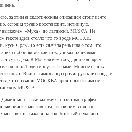
й день.
сего, за этим анекдотическим описанием стоит нечто
чно, сегодня трудно восстановить истинную,
у выскажем. «Муха», по-латински, MUSCA. Не
ом тексте здесь стояло что-то вроде МОСХИ,
Руси-Орды. То есть сначала речь шла о том, что
аивал побоища московитов, убивал их целыми
чает сути дела. В Московском государстве во время
ская война. Люди гибнут тысячами. Многие из них
его солдат. Войска самозванца громят русские города и
ается, что название МОСКВА произошло от имени
латинским MUSCA.
г-Домициан насаживал «мух» на острый грифель,
именявшийся к московитам, попавшим в плен к
х московитов сажали на кол. Который глумливо