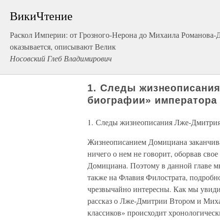
ВикиЧтение
Раскол Империи: от Грозного-Нерона до Михаила Романова-
оказывается, описывают Велик
Носовский Глеб Владимирович
1. Следы жизнеописания
биографии» императора
1. Следы жизнеописания Лже-Дмитрия
Жизнеописанием Домициана заканчива
ничего о нем не говорит, оборвав сво
Домициана. Поэтому в данной главе мы
также на Флавия Филострата, подробн
чрезвычайно интересны. Как мы увиди
рассказ о Лже-Дмитрии Втором и Мих
классиков» происходит хронологическ