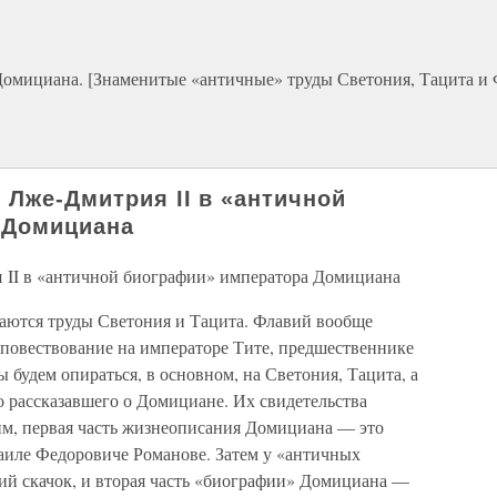
Домициана. [Знаменитые «античные» труды Светония, Тацита и 
 Лже-Дмитрия II в «античной
 Домициана
 II в «античной биографии» императора Домициана
ются труды Светония и Тацита. Флавий вообще
е повествование на императоре Тите, предшественнике
 будем опираться, в основном, на Светония, Тацита, а
о рассказавшего о Домициане. Их свидетельства
м, первая часть жизнеописания Домициана — это
аиле Федоровиче Романове. Затем у «античных
ий скачок, и вторая часть «биографии» Домициана —