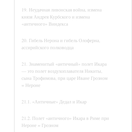
19. Неудачная ливонская война, измена
князя Андрея Курбского и измена
«античного» Виндекса
20. Гибель Нерона и гибель Олоферна,
ассирийского полководца
21. Знаменитый «античный» полет Икара
— это полет воздухоплавателя Никиты,
сына Трофимова, при царе Иване Грозном
= Нероне
21.1. «Античные» Дедал и Икар
21.2. Полет «античного» Икара в Риме при
Нероне = Грозном