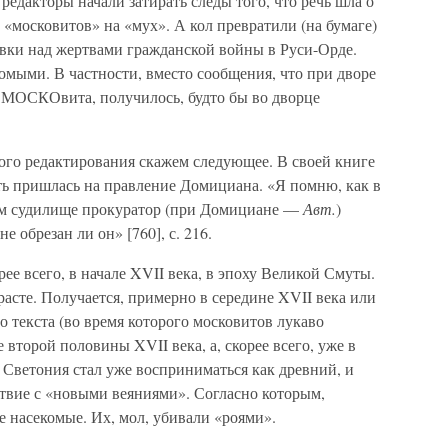
редакторы начали затирать следы того, что речь шла о
«московитов» на «мух». А кол превратили (на бумаге)
евки над жертвами гражданской войны в Руси-Орде.
омыми. В частности, вместо сообщения, что при дворе
о МОСКОвита, получилось, будто бы во дворце
ого редактирования скажем следующее. В своей книге
ть пришлась на правление Домициана. «Я помню, как в
ом судилище прокуратор (при Домициане —
Авт.
)
е обрезан ли он» [760], с. 216.
ее всего, в начале XVII века, в эпоху Великой Смуты.
расте. Получается, примерно в середине XVII века или
о текста (во время которого московитов лукаво
второй половины XVII века, а, скорее всего, уже в
ст Светония стал уже восприниматься как древний, и
ствие с «новыми веяниями». Согласно которым,
 насекомые. Их, мол, убивали «роями».