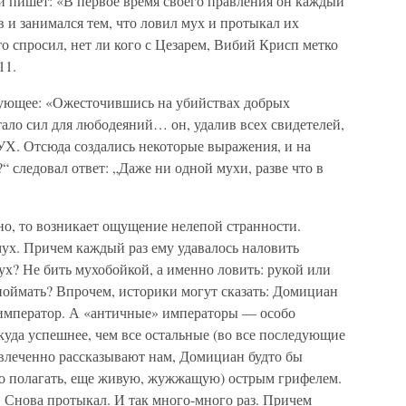
 пишет: «В первое время своего правления он каждый
в и занимался тем, что ловил мух и протыкал их
то спросил, нет ли кого с Цезарем, Вибий Крисп метко
11.
дующее: «Ожесточившись на убийствах добрых
атало сил для любодеяний… он, удалив всех свидетелей,
 Отсюда создались некоторые выражения, и на
?“ следовал ответ: „Даже ни одной мухи, разве что в
о, то возникает ощущение нелепой странности.
ух. Причем каждый раз ему удавалось наловить
? Не бить мухобойкой, а именно ловить: рукой или
 поймать? Впрочем, историки могут сказать: Домициан
» император. А «античные» императоры — особо
уда успешнее, чем все остальные (во все последующие
 увлеченно рассказывают нам, Домициан будто бы
о полагать, еще живую, жужжащую) острым грифелем.
 Снова протыкал. И так много-много раз. Причем