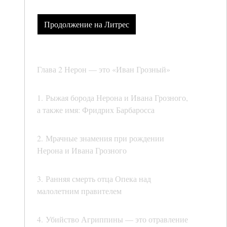
Продолжение на Литрес
Глава 2 Нерон — это «Иван Грозный»
1. Рыжая борода Нерона и Ивана Грозного,
а также имя: Фридрих Барбаросса
2. Мрачные знамения при рождении
Нерона и Ивана Грозного
3. Ранняя смерть отца Опека над
малолетним правителем
4. Убийство Агриппины — это отравление