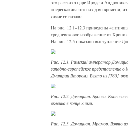
это рассказ о царе Ироде и Андронике-
«перескакивают» назад во времени, из 
самое ее начало.
На рис. 12.1–12.3 приведены «античн
средневековое изображение из Хроник
На рис. 12.5 показано выступление Д
Рис. 12.1. Римский император Домици
западно-европейское представление о 
Дмитрии Втором). Взято из [760], вкле
Рис. 12.2. Домициан. Бронза. Копенгаг
вклейка в конце книги.
Рис. 12.3. Домициан. Мрамор. Взято из [