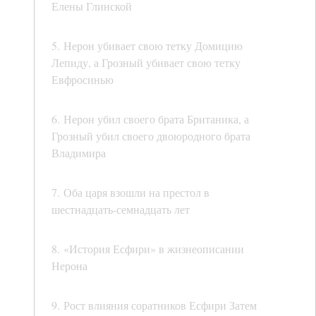
Елены Глинской
5. Нерон убивает свою тетку Домицию
Лепиду, а Грозный убивает свою тетку
Евфросинью
6. Нерон убил своего брата Британика, а
Грозный убил своего двоюродного брата
Владимира
7. Оба царя взошли на престол в
шестнадцать-семнадцать лет
8. «История Есфири» в жизнеописании
Нерона
9. Рост влияния соратников Есфири Затем