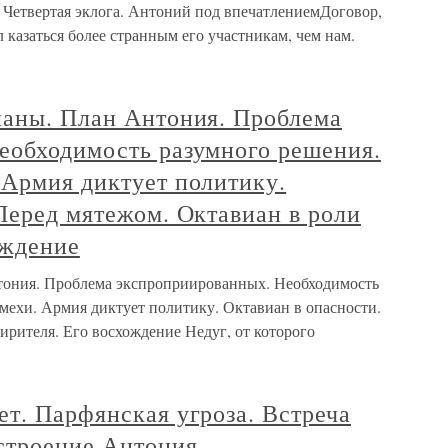
 Четвертая эклога. Антоний под впечатлениемДоговор,
казаться более странным его участникам, чем нам.
ланы. План Антония. Проблема
еобходимость разумного решения.
 Армия диктует политику.
Перед мятежом. Октавиан в роли
ождение
тония. Проблема экспроприированных. Необходимость
мехи. Армия диктует политику. Октавиан в опасности.
рителя. Его восхождение Недуг, от которого
т. Парфянская угроза. Встреча
строение Антония.