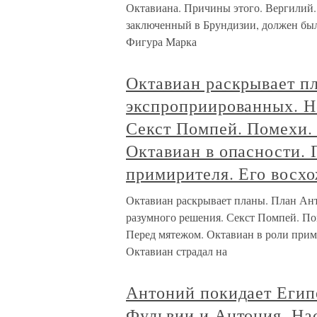
Октавиана. Причины этого. Вергилий.
заключенный в Брундизии, должен был 
Фигура Марка
Октавиан раскрывает п
экспроприированных. Н
Секст Помпей. Помехи.
Октавиан в опасности. 
примирителя. Его восх
Октавиан раскрывает планы. План Ан
разумного решения. Секст Помпей. По
Перед мятежом. Октавиан в роли прими
Октавиан страдал на
Антоний покидает Египе
Фульвии и Антония. На