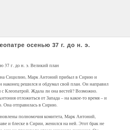
опатре осенью 37 г. до н. э.
 37 г. до н. э. Великий план
ю на Сицилию, Марк Антоний прибыл в Сирию и
н наконец решился и обдумал свой план. Он направил
 с Клеопатрой. Ждала ли она вестей? Возможно.
нтония отложиться от Запада – на какое-то время – и
ю. Она отправилась в Сирию.
обновлены полномочия комитета, Марк Антоний,
аве и блеске в Сирии, женился на ней. Этот брак не