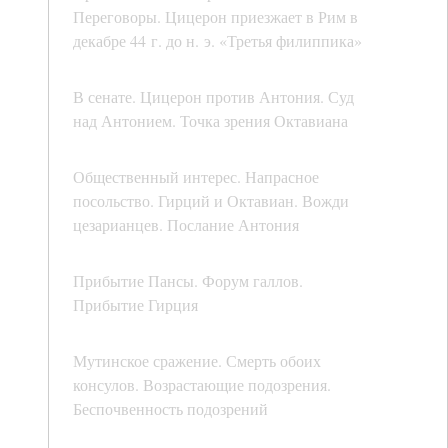
Переговоры. Цицерон приезжает в Рим в
декабре 44 г. до н. э. «Третья филиппика»
В сенате. Цицерон против Антония. Суд
над Антонием. Точка зрения Октавиана
Общественный интерес. Напрасное
посольство. Гирций и Октавиан. Вожди
цезарианцев. Послание Антония
Прибытие Пансы. Форум галлов.
Прибытие Гирция
Мутинское сражение. Смерть обоих
консулов. Возрастающие подозрения.
Беспочвенность подозрений