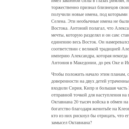
имел законной силы в глазах римлян, 
торжественно признал близнецов своим
получили новые имена, под которыми и
Селена. Эти необычные имена не были
Востока. Антоний полагал, что Алекса
мечты, которую разделял и он сам: ст
единению весь Восток. Он намеревалс
соответствии с великой традицией Але
империю Александра, которая некогда 
Антония в Македонии, до рек Оке и И
Чтобы положить начало этим планам, 
доверенности на двух детей утраченны
входили Сирия, Кипр и большая часть 
отправной точкой для наступления на 
Октавиана 20 тысяч войска в обмен на
богатство благодаря женитьбе на Клеоп
кто из них рискнул бы отрицать, что 
замысел Октавиана?