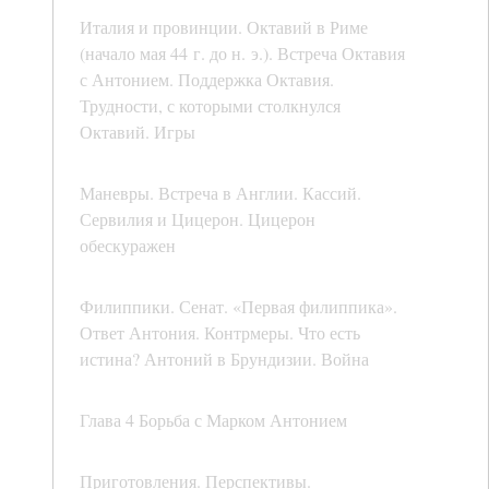
Италия и провинции. Октавий в Риме
(начало мая 44 г. до н. э.). Встреча Октавия
с Антонием. Поддержка Октавия.
Трудности, с которыми столкнулся
Октавий. Игры
Маневры. Встреча в Англии. Кассий.
Сервилия и Цицерон. Цицерон
обескуражен
Филиппики. Сенат. «Первая филиппика».
Ответ Антония. Контрмеры. Что есть
истина? Антоний в Брундизии. Война
Глава 4 Борьба с Марком Антонием
Приготовления. Перспективы.