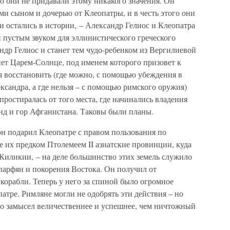
но они не придавали этому никакого значения. Он
и сыном и дочерью от Клеопатры, и в честь этого они
 остались в истории, – Александр Гелиос и Клеопатра
 пустым звуком для эллинистического греческого
ндр Гелиос и станет тем чудо-ребенком из Вергилиевой
анет Царем-Солнце, под именем которого призовет к
я восстановить (где можно, с помощью убеждения в
ксандра, а где нельзя – с помощью римского оружия)
простиралась от того места, где начинались владения
нд и гор Афганистана. Таковы были планы.
он подарил Клеопатре с правом пользования по
е их предком Птолемеем II азиатские провинции, куда
Киликии, – на деле большинство этих земель служило
парфян и покорения Востока. Он получил от
 корабли. Теперь у него за спиной было огромное
атре. Римляне могли не одобрять эти действия – но
его замысел величественнее и успешнее, чем ничтожный