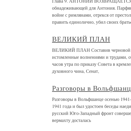
Глава 9. АНТОНИЙ ВОЗВРАЩАЕТСЯ 
обнадеживающей для Антония. Парфян
войне с римлянами, отрекся от престол
править единолично, убил своих брать
ВЕЛИКИЙ ПЛАН
ВЕЛИКИЙ ПЛАН Составив черновой ва
истомленные волнениями и трудами, о
часов утра по приказу Совета в кремл
духовного чина, Сенат,
Разговоры в Вольфшанц
Разговоры в Вольфшанце осенью 1941-г
1941 года и был удостоен беседы наеди
русский Юго-Западный фронт совершенн
вермахту досталась