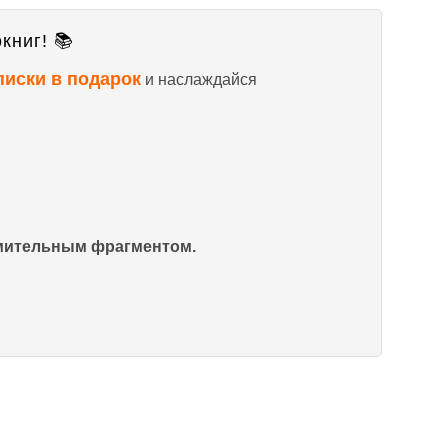
книг! 📚
писки в подарок
и наслаждайся
омительным фрагментом.