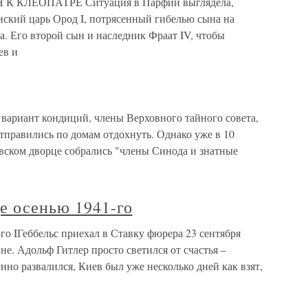
К КЛЕОПАТРЕ Ситуация в Парфии выглядела,
ский царь Ород I, потрясенный гибелью сына на
а. Его второй сын и наследник Фраат IV, чтобы
ев и
риант кондиций, члены Верховного тайного совета,
тправились по домам отдохнуть. Однако уже в 10
евском дворце собрались "члены Синода и знатные
е осенью 1941-го
о IГеббельс приехал в Ставку фюрера 23 сентября
не. Адольф Гитлер просто светился от счастья –
о развалился, Киев был уже несколько дней как взят,