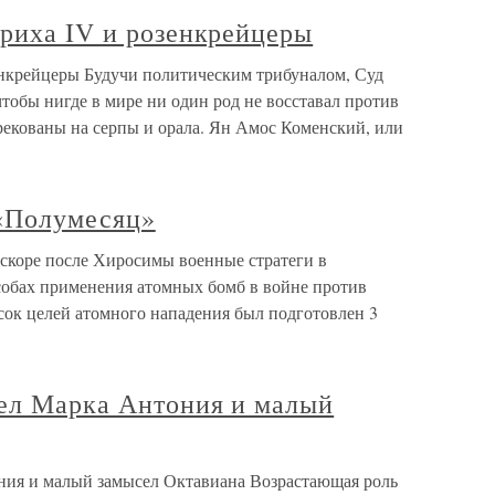
нриха IV и розенкрейцеры
енкрейцеры Будучи политическим трибуналом, Суд
чтобы нигде в мире ни один род не восставал против
перекованы на серпы и орала. Ян Амос Коменский, или
«Полумесяц»
скоре после Хиросимы военные стратеги в
собах применения атомных бомб в войне против
ок целей атомного нападения был подготовлен 3
сел Марка Антония и малый
ния и малый замысел Октавиана Возрастающая роль