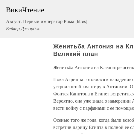
ВикиЧтение
Август. Первый император Рима [litres]
Бейкер Джордж
Женитьба Антония на Кле
Великий план
Женитьба Антония на Клеопатре осенью
Пока Агриппа готовился к нападени
устроил штаб-квартиру в Антиохии. О
Фонтея Капитона в Египет встретиться
Вероятно, она уже знала о намерении А
вести войну с парфянами с ее помощь
Осенью того же года, когда были воз
встретив царицу Египта в полной ее сл