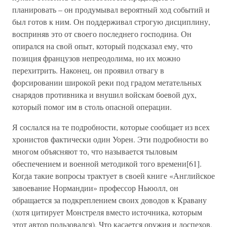
планировать – он продумывал вероятный ход событий и
был готов к ним. Он поддерживал строгую дисциплину,
восприняв это от своего последнего господина. Он
опирался на свой опыт, который подсказал ему, что
позиция французов непреодолима, но их можно
перехитрить. Наконец, он проявил отвагу в
форсировании широкой реки под градом метательных
снарядов противника и внушил войскам боевой дух,
который помог им в столь опасной операции.
Я сослался на те подробности, которые сообщает из всех
хронистов фактически один Уорен. Эти подробности во
многом объясняют то, что называется тыловым
обеспечением и военной методикой того времени[61].
Когда такие вопросы трактует в своей книге «Английское
завоевание Нормандии» профессор Ньюолл, он
обращается за подкреплением своих доводов к Кравану
(хотя цитирует Монстреля вместо источника, которым
этот автор пользовался). Что касается оружия и доспехов,