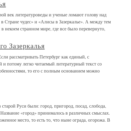
ья
рой век литературоведы и ученые ломают голову над
 в Стране чудес» и «Алисы в Зазеркалье». А между тем
 в некоем странном мире, где все было перевернуто,
го Зазеркалья
Если рассматривать Петербург как единый, с
 и потому легко читаемый литературный текст со
бенностями, то его с полным основанием можно
старой Руси были: город, пригород, посад, слобода,
ок.Название «город» принималось в различных смыслах.
женное место, то есть то, что ныне ограда, огорожа. В