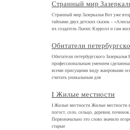
Странный мир Зазеркал
Странный мир Зазеркалья Вот уже вто
тайнами двух детских сказок – «Алисы
их создатель Льюис Кэрролл и сам жил
Обитатели петербургско
Обитатели петербургского Зазеркалья 
профессиональным умением сделанный
всеми присущими виду жанровыми осо
считать уникальным для
I Жилые местности
I Жилые местности Жилые местности в 
погост, село, сельцо, деревня, почин
Первоначально это слово значило огоро
старые