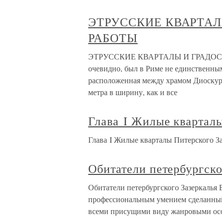
ЭТРУССКИЕ КВАРТА
РАБОТЫ
ЭТРУССКИЕ КВАРТАЛЫ И ГРАДОСТР
очевидно, был в Риме не единственным
расположенная между храмом Диоскуро
метра в ширину, как и все
Глава I Жилые кварталы
Глава I Жилые кварталы Питерского За
Обитатели петербургско
Обитатели петербургского Зазеркалья 
профессиональным умением сделанный
всеми присущими виду жанровыми осо