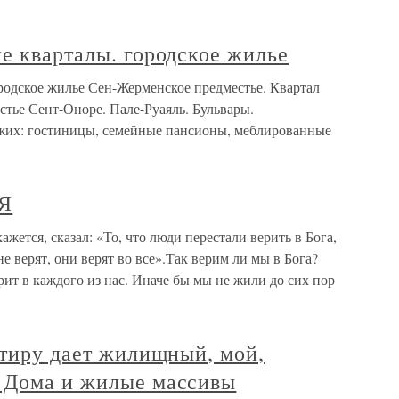
е кварталы. городское жилье
родское жилье Сен-Жерменское предместье. Квартал
тье Сент-Оноре. Пале-Руаяль. Бульвары.
жих: гостиницы, семейные пансионы, меблированные
Я
тся, сказал: «То, что люди перестали верить в Бога,
не верят, они верят во все».Так верим ли мы в Бога?
ерит в каждого из нас. Иначе бы мы не жили до сих пор
ртиру дает жилищный, мой,
 Дома и жилые массивы