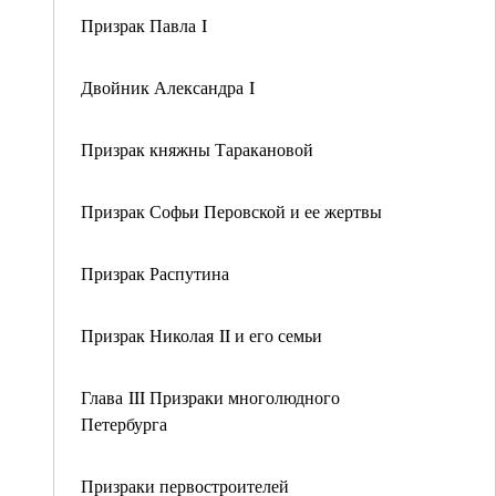
Призрак Павла I
Двойник Александра I
Призрак княжны Таракановой
Призрак Софьи Перовской и ее жертвы
Призрак Распутина
Призрак Николая II и его семьи
Глава III Призраки многолюдного
Петербурга
Призраки первостроителей