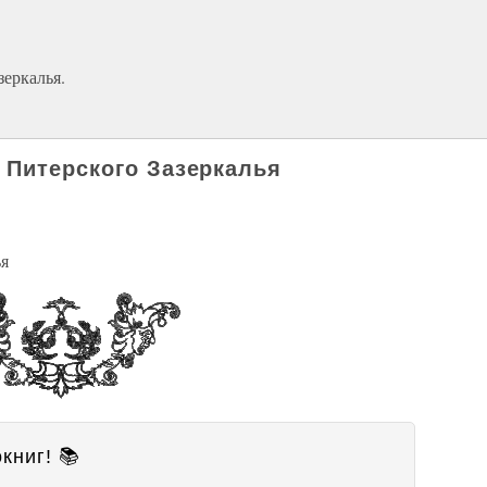
еркалья.
 Питерского Зазеркалья
ья
книг! 📚