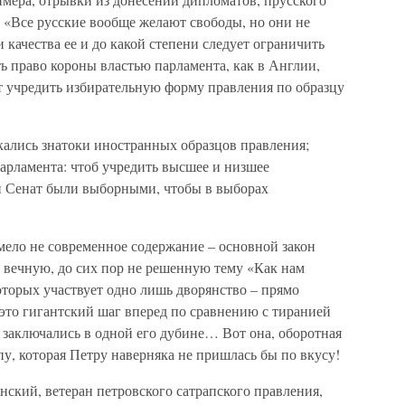
 «Все русские вообще желают свободы, но они не
 качества ее и до какой степени следует ограничить
 право короны властью парламента, как в Англии,
т учредить избирательную форму правления по образцу
ались знатоки иностранных образцов правления;
арламента: чтоб учредить высшее и низшее
 и Сенат были выборными, чтобы в выборах
мело не современное содержание – основной закон
на вечную, до сих пор не решенную тему «Как нам
оторых участвует одно лишь дворянство – прямо
 это гигантский шаг вперед по сравнению с тиранией
н заключались в одной его дубине… Вот она, оборотная
пу, которая Петру наверняка не пришлась бы по вкусу!
ский, ветеран петровского сатрапского правления,