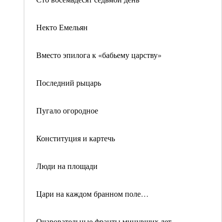
Некто Емельян
Вместо эпилога к «бабьему царству»
Последний рыцарь
Пугало огородное
Конституция и картечь
Люди на площади
Цари на каждом бранном поле…
Очаровательные франты минувших лет