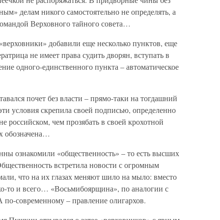
тным» делам никого самостоятельно не определять, а
 командой Верховного тайного совета…
«верховники» добавили еще несколько пунктов, еще
атрица не имеет права судить дворян, вступать в
шение одного-единственного пункта – автоматическое
авался почет без власти – прямо-таки на тогдашний
эти условия скрепила своей подписью, определенно
не российском, чем прозябать в своей крохотной
ах обозначена…
нны ознакомили «общественность» – то есть высших
бщественность встретила новости с огромным
али, что на их глазах меняют шило на мыло: вместо
ко-то и всего… «Восьмибоярщина», по аналогии с
 по-современному – правление олигархов.
мя Пушкин отзывался о затее «верховников» с явным