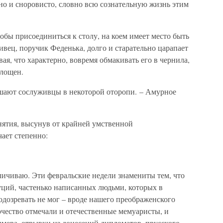
но и сноровисто, словно всю сознательную жизнь этим
тобы присоединиться к столу, на коем имеет место быть
ивец, поручик Феденька, долго и старательно царапает
ая, что характерно, вовремя обмакивать его в чернила,
глощен.
ошают сослуживцы в некоторой оторопи. – Амурное
анятия, высунув от крайней умственной
чает степенно:
еличиваю. Эти февральские недели знамениты тем, что
уций, частенько написанных людьми, которых в
дозревать не мог – вроде нашего преображенского
рчество отмечали и отечественные мемуаристы, и
имера, отрывки из донесений дипломатов, прусского