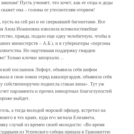
законам! Пусть учиняет, что хочет, как ее отцы и деды
 скажет она – головы ее утеснителям оторвем!
, пусть на сей раз и не сверкавшей багинетами. Все
ня Анна Иоанновна изволила всемилостивейше
тство, правда, подало еще одну челобитную, чтобы в
ашних министерств – А.Б.), и в губернаторы «персоны
 шляхетства. Но ощутившая поддержку гвардии
 же! Только клочки запорхали…
онский посланник Лефорт, объявила себя шефом
вала в свои покои отряд кавалергардов, объявила себя
у собственноручно поднесла стакан вина». Тут уж
насчет парламента и прочих импортных благоглупостей
дороже выйдет.
ель, а тогда молодой морской офицер, встретил на
его в тех краях, куда его загнала Елизавета,
ряку случай из времен своей молодости: «Во время
ударыня из Успенского собора пришла в Грановитую