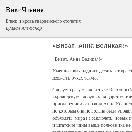
ВикиЧтение
Блеск и кровь гвардейского столетия
Бушков Александр
«Виват, Анна Великая!»
«Виват, Анна Великая!»
Именно такая надпись десять лет крас
держал в руках такую.
Следует сразу оговориться: Верховный
курляндскую вдовушку на царство, тве
приглашением отправил Анне Иоаннов
по которым она не вольна была управ
объявлять, мира не заключать, новых н
и штатские чины выше полковника не п
государственных доходов ни одной ко