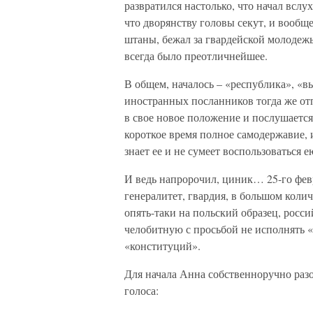
развратился настолько, что начал всл
что дворянству головы секут, и вообщ
штаны, бежал за гвардейской молодежь
всегда было преотличнейшее.
В общем, началось – «республика», «
иностранных посланников тогда же от
в свое новое положение и послушается
короткое время полное самодержавие, и
знает ее и не сумеет воспользоваться е
И ведь напророчил, циник… 25-го февр
генералитет, гвардия, в большом колич
опять-таки на польский образец, росс
челобитную с просьбой не исполнять 
«конституций».
Для начала Анна собственноручно разо
голоса: