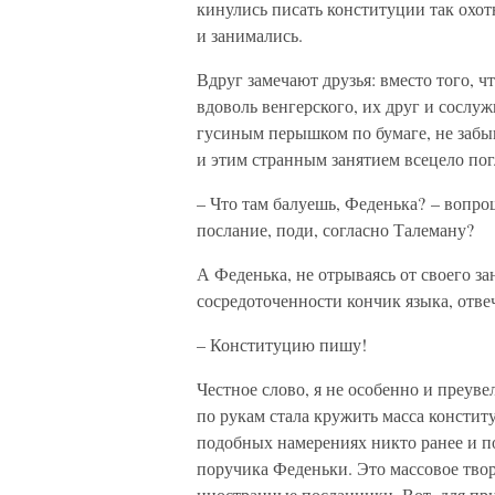
кинулись писать конституции так охот
и занимались.
Вдруг замечают друзья: вместо того, ч
вдоволь венгерского, их друг и сослуж
гусиным перышком по бумаге, не забыв
и этим странным занятием всецело по
– Что там балуешь, Феденька? – вопр
послание, поди, согласно Талеману?
А Феденька, не отрываясь от своего з
сосредоточенности кончик языка, отве
– Конституцию пишу!
Честное слово, я не особенно и преув
по рукам стала кружить масса констит
подобных намерениях никто ранее и по
поручика Феденьки. Это массовое тво
иностранные посланники. Вот, для пр