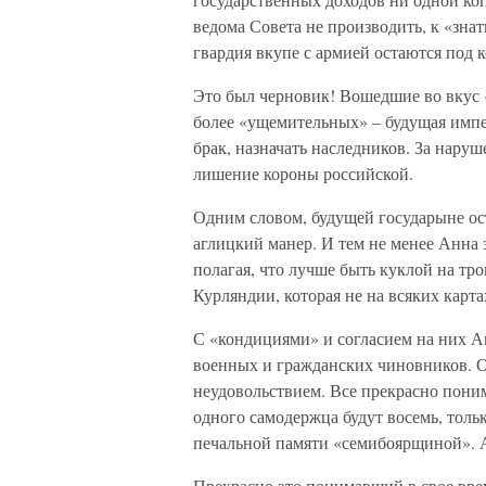
ведома Совета не производить, к «зна
гвардия вкупе с армией остаются под
Это был черновик! Вошедшие во вкус 
более «ущемительных» – будущая импер
брак, назначать наследников. За нару
лишение короны российской.
Одним словом, будущей государыне ост
аглицкий манер. И тем не менее Анна 
полагая, что лучше быть куклой на тро
Курляндии, которая не на всяких карт
С «кондициями» и согласием на них А
военных и гражданских чиновников. О
неудовольствием. Все прекрасно поним
одного самодержца будут восемь, толь
печальной памяти «семибоярщиной». А
Прекрасно это понимавший в свое вре