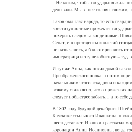
– Не хотим, чтобы государыня жила по 
делывали. Мы за нее головы сложим, а
Таков был глас народа, то есть гвардии
конституционные прожекты государы
похерить следом за кондициями. Шляхе
Сенат, и в президенты коллегий (тогд
не назначались, а баллотировались от
императрица и эту челобитную – туда
И тут же Анна, как писал домой сакс
Преображенского полка, а потом «приз
начальником этого эскадрона и каждом
всякому стало ясно, что о прожектах 
следует побыстрее забыть… а то себе 
В 1802 году будущий декабрист Штейнг
Камчатке ссыльного Ивашкина, проживш
шестьдесят лет. Ивашкин рассказал мо
коронации Анны Иоанновны, когда гос