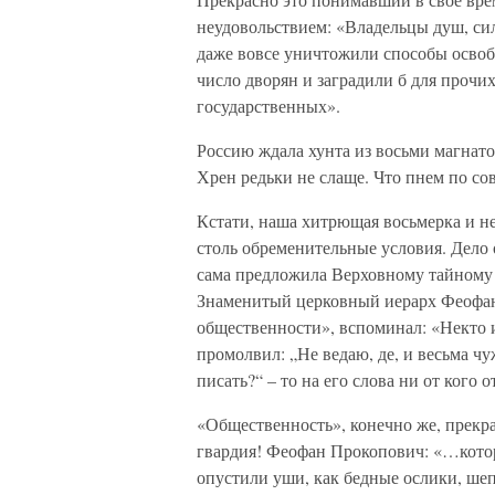
неудовольствием: «Владельцы душ, си
даже вовсе уничтожили способы освоб
число дворян и заградили б для прочи
государственных».
Россию ждала хунта из восьми магнато
Хрен редьки не слаще. Что пнем по со
Кстати, наша хитрющая восьмерка и не
столь обременительные условия. Дело 
сама предложила Верховному тайному с
Знаменитый церковный иерарх Феофан
общественности», вспоминал: «Некто 
промолвил: „Не ведаю, де, и весьма чу
писать?“ – то на его слова ни от кого о
«Общественность», конечно же, прекра
гвардия! Феофан Прокопович: «…которы
опустили уши, как бедные ослики, ше