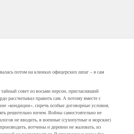
овалась потом на клинках офицерских шпаг – я сам
 тайный совет из восьми персон, пригласивший
рдо рассчитывал править сам. А потому вместе с
не «кондиции», сиречь особые договорные условия,
лять решительно ничем. Войны самостоятельно не
алогов не вводить, в военные (сухопутные и морские)
роизводить, вотчины и деревни не жаловать, из
пеечкой не распоряжаться. В придворные чины без