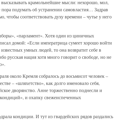
ух высказывать крамольнейшие мысли: нехорошо, мол,
е пора подумать об устранении самовластия… Задрав
ю, чтобы соответствовать духу времени – чутье у него
выборы», «парламент». Хотя один из циничных
писал домой: «Если императрица сумеет хорошо войти
 известных умных людей, то она возвратит себе в
бо русская нация хотя много говорит о свободе, но не
ю».
аля около Кремля собралось до восьмисот человек –
естве – «шляхетство», как долго именовало себя,
ийское дворянство. Анне торжественно поднесли и
«кондиций», и охапку свежеиспеченных
драла кондиции. И тут из гвардейских рядов раздались