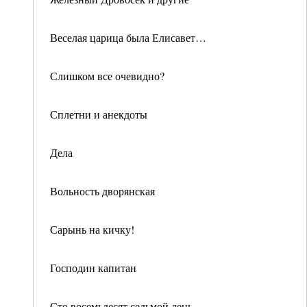
Веселая царица была Елисавет…
Слишком все очевидно?
Сплетни и анекдоты
Дела
Вольность дворянская
Сарынь на кичку!
Господин капитан
Сто восемьдесят седьмой день