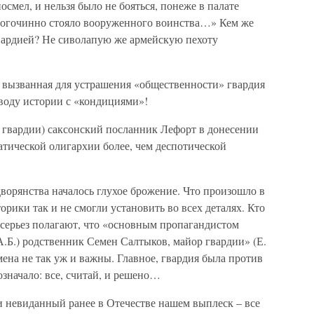
смел, и нельзя было не бояться, понеже в палате
 многочинно стояло вооруженного воинства…» Кем же
гвардией? Не сиволапую же армейскую пехоту
то вызванная для устрашения «общественности» гвардия
воду истории с «кондициями»!
и гвардии) саксонский посланник Лефорт в донесении
ратической олигархии более, чем деспотической
ворянства началось глухое брожение. Что произошло в
рики так и не смогли установить во всех деталях. Кто
всерьез полагают, что «основным пропагандистом
 А.Б.) родственник Семен Салтыков, майор гвардии» (Е.
ена не так уж и важны. Главное, гвардия была против
означало: все, считай, и решено…
и невиданный ранее в Отечестве нашем выплеск – все