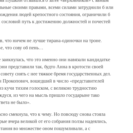
льные своими правами, всеми силами затруднили б или
ождения людей крепостного состояния, ограничили б
х сословий путь к достижению должностей и почестей
в, что ничем не лучше тирана-одиночки на троне.
ве, что сову об пень…
 заикнулась, что это именно они навязали кандидатке
они представили так, будто Анна в кротости своей
овету снять с нее тяжкое бремя государственных дел.
 Прокопович, вошедший в число «представителей
из кучи тихим голоском, с великою трудностию
ждуся, из чего на мысль пришло государыне тако
твета не было».
сно смекнула, что к чему. Но повсюду снова стояла
е вчера великой от его собрания ползы надеялись,
птания во множестве оном пошумливали, а с