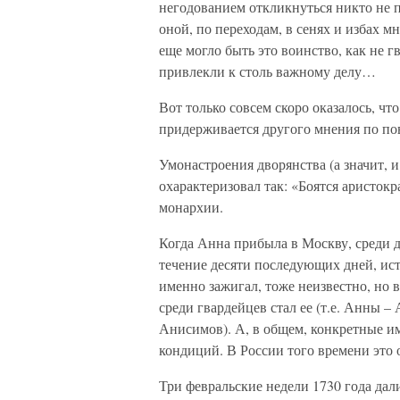
негодованием откликнуться никто не по
оной, по переходам, в сенях и избах
еще могло быть это воинство, как не 
привлекли к столь важному делу…
Вот только совсем скоро оказалось, ч
придерживается другого мнения по по
Умонастроения дворянства (а значит, 
охарактеризовал так: «Боятся аристок
монархии.
Когда Анна прибыла в Москву, среди д
течение десяти последующих дней, исто
именно зажигал, тоже неизвестно, но 
среди гвардейцев стал ее (т.е. Анны –
Анисимов). А, в общем, конкретные им
кондиций. В России того времени это 
Три февральские недели 1730 года дал