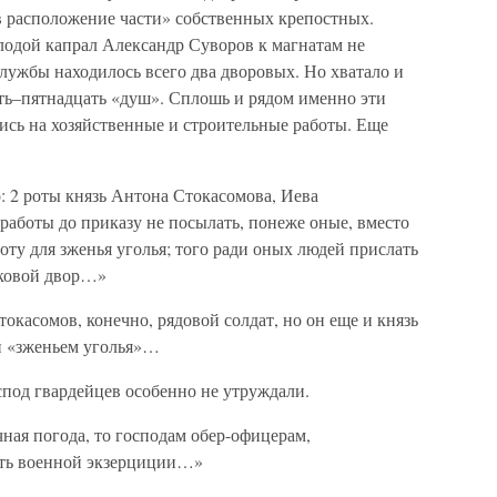
в расположение части» собственных крепостных.
лодой капрал Александр Суворов к магнатам не
службы находилось всего два дворовых. Но хватало и
ять–пятнадцать «душ». Сплошь и рядом именно эти
ись на хозяйственные и строительные работы. Еще
: 2 роты князь Антона Стокасомова, Иева
 работы до приказу не посылать, понеже оные, вместо
оту для зженья уголья; того ради оных людей прислать
лковой двор…»
окасомов, конечно, рядовой солдат, но он еще и князь
ки «зженьем уголья»…
оспод гвардейцев особенно не утруждали.
чная погода, то господам обер-офицерам,
ать военной экзерциции…»