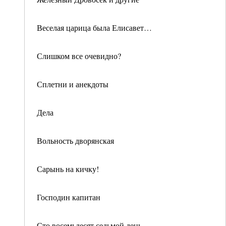
Веселая царица была Елисавет…
Слишком все очевидно?
Сплетни и анекдоты
Дела
Вольность дворянская
Сарынь на кичку!
Господин капитан
Сто восемьдесят седьмой день