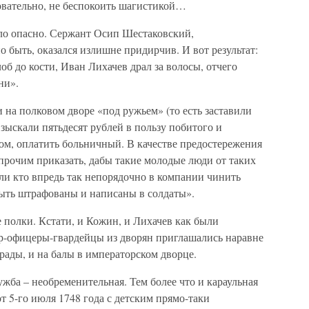
довательно, не беспокоить шагистикой…
ло опасно. Сержант Осип Шестаковский,
 быть, оказался излишне придирчив. И вот результат:
 до кости, Иван Лихачев драл за волосы, отчего
ни».
на полковом дворе «под ружьем» (то есть заставили
взыскали пятьдесят рублей в пользу побитого и
ом, оплатить больничный. В качестве предостережения
прочим приказать, дабы такие молодые люди от таких
ели кто впредь так непорядочно в компании чинить
быть штрафованы и написаны в солдаты».
 полки. Кстати, и Кожин, и Лихачев как были
ер-офицеры-гвардейцы из дворян приглашались наравне
ады, и на балы в императорском дворце.
ужба – необременительная. Тем более что и караульная
т 5-го июля 1748 года с детским прямо-таки