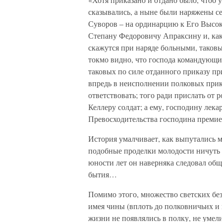
сказывались, а ныне были наряжены се
Суворов – на ординарцию к Его Высок
Степану Федоровичу Апраксину и, как 
скажутся при наряде больными, таковы
токмо видно, что господа командующи
таковых по силе отданного приказу при
впредь в неисполнении полковых при
ответствовать; того ради прислать от
Келлеру солдат; а ему, господину лека
Превосходительства господина премиер
История умалчивает, как выпутались м
подобные проделки молодости ничуть н
юности лет он наверняка следовал об
бытия…
Помимо этого, множество светских бе
имея чины (вплоть до полковничьих и 
жизни не появлялись в полку, не умели