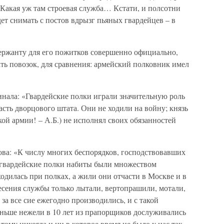
 Какая уж там строевая служба… Кстати, и полсотни
дет снимать с постов вдрызг пьяных гвардейцев – в
сержанту для его пожитков совершенно официально,
ать повозок, для сравнения: армейский полковник имел
ала: «Гвардейские полки играли значительную роль
часть дворцового штата. Они не ходили на войну; князь
ой армии! – А.Б.) не исполнял своих обязанностей
ова: «К числу многих беспорядков, господствовавших
е гвардейские полки набиты были множеством
ходилась при полках, а жили они отчасти в Москве и в
есения службы только лытали, вертопрашили, мотали,
 за все сие ежегодно производились, и с такой
ньше нежели в 10 лет из прапорщиков дослуживались
тому никогда и ни в которое время не было у нас так