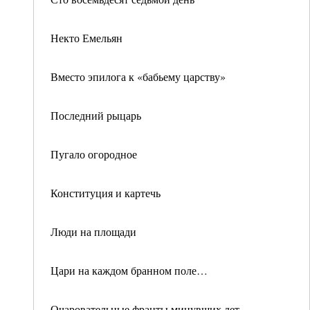
Некто Емельян
Вместо эпилога к «бабьему царству»
Последний рыцарь
Пугало огородное
Конституция и картечь
Люди на площади
Цари на каждом бранном поле…
Очаровательные франты минувших лет