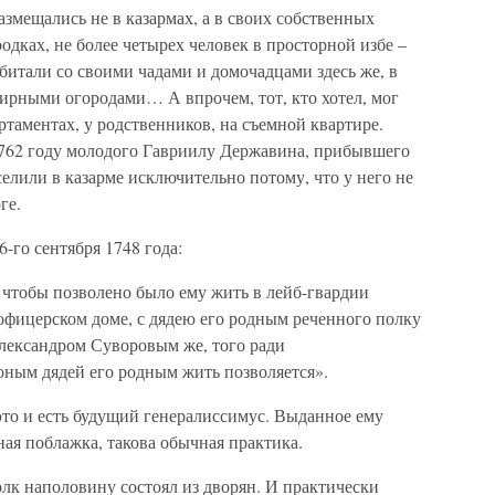
азмещались не в казармах, а в своих собственных
одках, не более четырех человек в просторной избе –
обитали со своими чадами и домочадцами здесь же, в
ширными огородами… А впрочем, тот, кто хотел, мог
ртаментах, у родственников, на съемной квартире.
1762 году молодого Гавриилу Державина, прибывшего
елили в казарме исключительно потому, что у него не
ге.
-го сентября 1748 года:
чтобы позволено было ему жить в лейб-гвардии
 офицерском доме, с дядею его родным реченного полку
лександром Суворовым же, того ради
ным дядей его родным жить позволяется».
о и есть будущий генералиссимус. Выданное ему
ная поблажка, такова обычная практика.
лк наполовину состоял из дворян. И практически