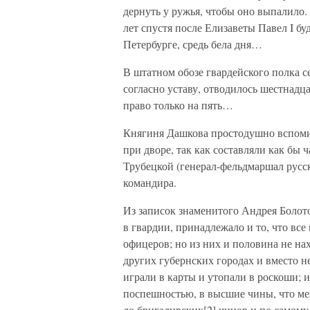
дернуть у ружья, чтобы оно выпалило.
лет спустя после Елизаветы Павел I бу
Петербурге, средь бела дня…
В штатном обозе гвардейского полка 
согласно уставу, отводилось шестнадц
право только на пять…
Княгиня Дашкова простодушно вспомин
при дворе, так как составляли как бы 
Трубецкой (генерал-фельдмаршал русск
командира.
Из записок знаменитого Андрея Болот
в гвардии, принадлежало и то, что вс
офицеров; но из них и половина не на
других губернских городах и вместо н
играли в карты и утопали в роскоши; и
поспешностью, в высшие чины, что ме
до бригадирских[2] чинов и по самому 