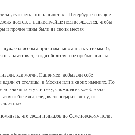
ила усмотреть, что на пикетах в Петербурге стоящие
 своих постов… наикрепчайше подтверждается, чтобы
еры и прочие чины были на своих местах
 вынуждена особым приказом напоминать унтерам (!),
 кто запамятовал, входит безотлучное пребывание на
ливали, как могли. Например, добывали себе
и вдали от столицы, в Москве или в своих имениях. По
сно знавших эту систему, сложилась своеобразная
льство о болезни, следовало подарить лицу, от
 крепостных…
помянуть, что среди приказов по Семеновскому полку
 унтер-офицеры пред караулами больными не