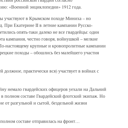
нию: «Военной энциклопедии» 1912 года.
йцы участвуют в Крымском походе Миниха – но
яд. При Екатерине II в летние кампании Русско-
етились опять-таки далеко не все гвардейцы: один
эта кампания, честно говоря, войнушкой – мелкие
 По-настоящему крупные и кровопролитные кампании
урецкие походы – обошлись без малейшего участия
ей должное, практически вся) участвует в войнах с
ойну немало гвардейских офицеров уехали на Дальний
л в полном составе Гвардейский флотский экипаж. Но
оне от разгульной и сытой, бездельной жизни
 полном составе отправилась на фронт…