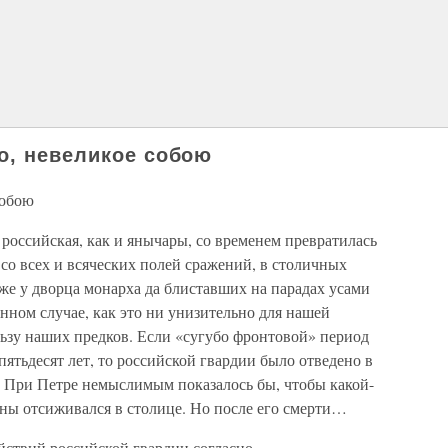
о, невеликое собою
собою
 российская, как и янычары, со временем превратилась
 со всех и всяческих полей сражений, в столичных
же у дворца монарха да блиставших на парадах усами
нном случае, как это ни унизительно для нашей
льзу наших предков. Если «сугубо фронтовой» период
пятьдесят лет, то российской гвардии было отведено в
ка. При Петре немыслимым показалось бы, чтобы какой-
йны отсиживался в столице. Но после его смерти…
ствий российской гвардии согласно