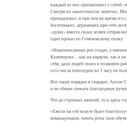
каждый из них прихватывал с собой «
Смотря по зажиточности, конечно. Мо
принадлежал, и при нем во время его 
богатеньких, державших при себе дес
«души» вместо своих хозяев отправлял
один приказ по Семеновскому полку:
«Нижеописанных рот солдат, а именно
Казимерова… как на караулы, так и на
себя, дали людей своих в полковую раб
сего числа пополудни во 2 часу на по
Вот такие порядки в гвардии. Антон Ст
и не обязан пачкать благородные руч
Что до строевых занятий, то и здесь г
«Ежели на сей неделе будет благополу
командующим, начать роты свои обуч