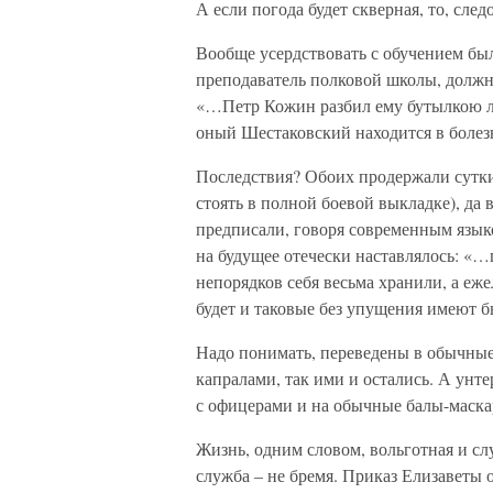
А если погода будет скверная, то, сле
Вообще усердствовать с обучением бы
преподаватель полковой школы, должно
«…Петр Кожин разбил ему бутылкою лоб
оный Шестаковский находится в болез
Последствия? Обоих продержали сутки 
стоять в полной боевой выкладке), да 
предписали, говоря современным язык
на будущее отечески наставлялось: «…
непорядков себя весьма хранили, а еж
будет и таковые без упущения имеют 
Надо понимать, переведены в обычные
капралами, так ими и остались. А унт
с офицерами и на обычные балы-маскар
Жизнь, одним словом, вольготная и сл
служба – не бремя. Приказ Елизаветы о