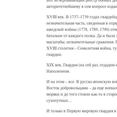
авторитетнейшему в сем вопросе изда
XVIII век. В 1737–1739 годах гварде
незначительная часть, сведенная в отр
шведской войны (1778, 1789, 1790) отм
батальон от каждого полка. Да и была 
масштабы, незначительные сражения.
XVIII столетия – Семилетняя война, т
гвардии.
XIX век. Гвардия (на сей раз, отдадим 
Наполеоном.
И на этом – все. В русско-японскую в
Восток добровольцами – да еще воева
моряки и до того стояли как-то в стор
сухопутных…
И только в Первую мировую гвардия в