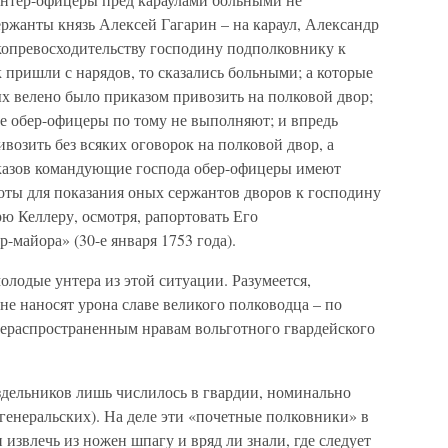
ржанты князь Алексей Гагарин – на караул, Александр
опревосходительству господину подполковнику к
пришли с нарядов, то сказались больными; а которые
х велено было приказом привозить на полковой двор;
е обер-офицеры по тому не выполняют; и впредь
возить без всяких оговорок на полковой двор, а
казов командующие господа обер-офицеры имеют
 роты для показания оных сержантов дворов к господину
рю Келлеру, осмотря, рапортовать Его
-майора» (30-е января 1753 года).
олодые унтера из этой ситуации. Разумеется,
е наносят урона славе великого полководца – по
щераспространенным нравам вольготного гвардейского
здельников лишь числилось в гвардии, номинально
генеральских). На деле эти «почетные полковники» в
 извлечь из ножен шпагу и вряд ли знали, где следует