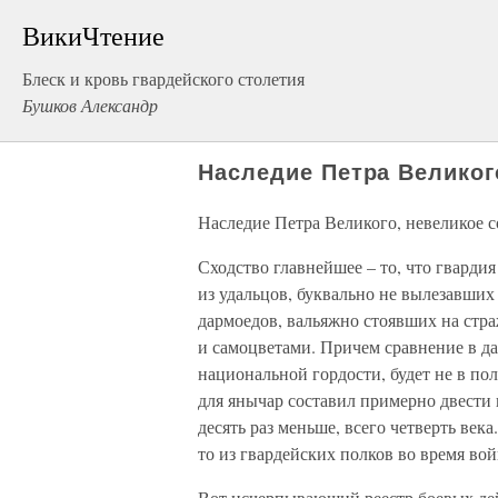
ВикиЧтение
Блеск и кровь гвардейского столетия
Бушков Александр
Наследие Петра Великог
Наследие Петра Великого, невеликое 
Сходство главнейшее – то, что гвардия
из удальцов, буквально не вылезавших
дармоедов, вальяжно стоявших на стра
и самоцветами. Причем сравнение в да
национальной гордости, будет не в по
для янычар составил примерно двести 
десять раз меньше, всего четверть ве
то из гвардейских полков во время во
Вот исчерпывающий реестр боевых дей