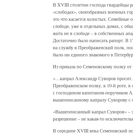
В XVIII столетии господа гвардейцы р
«слободах», своеобразных военных гор
это что касается холостых. Семейные 
слободе, уже в отдельных домах, с об
жить не в слободе – в собственных апа
Достаточно было написать рапорт. В 
на службу в Преображенский полк, пос
было ни единого знакомого в Петербур
Из приказа по Семеновскому полку от 6
«…капрал Александр Суворов просит, 
Преображенском полку, в 10-й роте, в
с господином капитаном-поручиком А
вышеописанному капралу Суворову с о
«Вышеописанный капрал Суворов» – эт
разрешение – не какая-то исключитель
В середине XVIII века Семеновский по