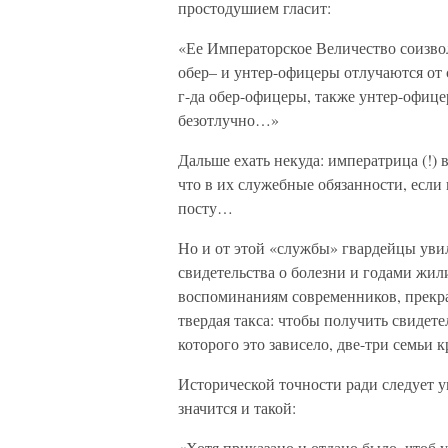
простодушием гласит:
«Ее Императорское Величество соизвол
обер– и унтер-офицеры отлучаются от
г-да обер-офицеры, также унтер-офиц
безотлучно…»
Дальше ехать некуда: императрица (!)
что в их служебные обязанности, если
посту…
Но и от этой «службы» гвардейцы уви
свидетельства о болезни и годами жил
воспоминаниям современников, прекра
твердая такса: чтобы получить свидете
которого это зависело, две-три семьи
Исторической точности ради следует у
значится и такой:
«Хотя приказано и отдано было, чтоб