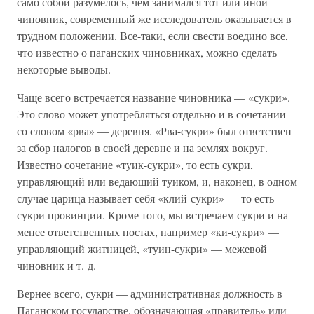
само собой разумелось, чем занимался тот или иной
чиновник, современный же исследователь оказывается в
трудном положении. Все-таки, если свести воедино все,
что известно о паганских чиновниках, можно сделать
некоторые выводы.
Чаще всего встречается название чиновника — «сукри».
Это слово может употребляться отдельно и в сочетании
со словом «рва» — деревня. «Рва-сукри» был ответствен
за сбор налогов в своей деревне и на землях вокруг.
Известно сочетание «туик-сукри», то есть сукри,
управляющий или ведающий туиком, и, наконец, в одном
случае царица называет себя «клий-сукри» — то есть
сукри провинции. Кроме того, мы встречаем сукри и на
менее ответственных постах, например «ки-сукри» —
управляющий житницей, «туин-сукри» — межевой
чиновник и т. д.
Вернее всего, сукри — административная должность в
Паганском государстве, обозначающая «правитель» или