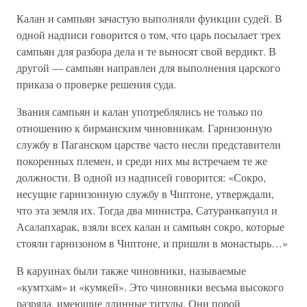
Калан и сампьян зачастую выполняли функции судей. В
одной надписи говорится о том, что царь посылает трех
сампьян для разбора дела и те выносят свой вердикт. В
другой — сампьян направлен для выполнения царского
приказа о проверке решения суда.
Звания сампьян и калан употреблялись не только по
отношению к бирманским чиновникам. Гарнизонную
службу в Паганском царстве часто несли представители
покоренных племен, и среди них мы встречаем те же
должности. В одной из надписей говорится: «Сокро,
несущие гарнизонную службу в Чиптоне, утверждали,
что эта земля их. Тогда два министра, Сатуранкапуил и
Асалапхарак, взяли всех калан и сампьян сокро, которые
стояли гарнизоном в Чиптоне, и пришли в монастырь…»
В каруинах были также чиновники, называемые
«кумтхам» и «кумкей». Это чиновники весьма высокого
разряда, имеющие длинные титулы. Они порой