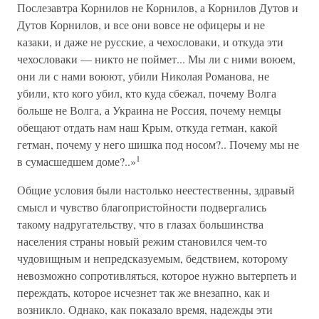
Послезавтра Корнилов не Корнилов, а Корнилов Дутов и
Дутов Корнилов, и все они вовсе не офицеры и не
казаки, и даже не русские, а чехословаки, и откуда эти
чехословаки — никто не поймет... Мы ли с ними воюем,
они ли с нами воюют, убили Николая Романова, не
убили, кто кого убил, кто куда сбежал, почему Волга
больше не Волга, а Украина не Россия, почему немцы
обещают отдать нам наш Крым, откуда гетман, какой
гетман, почему у него шишка под носом?.. Почему мы не
1
в сумасшедшем доме?..»
Общие условия были настолько неестественны, здравый
смысл и чувство благопристойности подвергались
такому надругательству, что в глазах большинства
населения страны новый режим становился чем-то
чудовищным и непредсказуемым, бедствием, которому
невозможно сопротивляться, которое нужно вытерпеть и
переждать, которое исчезнет так же внезапно, как и
возникло. Однако, как показало время, надежды эти