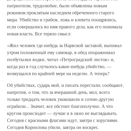
патриотизм, трудолюбие, были объявлены новым
режимом проклятым наследием обреченного старого
мира. Убийство и грабеж, ложь и клевета поощрялись,
если совершались во имя правого дела, как его понимала
новая власть. Все теряло смысл:
«Жил человек где-нибудь за Нарвской заставой, выпивал
утром положенный ему самовар, в обед опоражнивал
полбутылки водки, читал «Петроградский листок» и,
когда раз в год случалось какое-нибудь убийство, —
возмущался по крайней мере на неделю. А теперь?
Об убийствах, сударь мой, и писать перестали; сообщают,
напротив, о том, что за вчерашний день, мол, всего
только тридцать человек укокошили и сотню-другую
ограбили... Значит, все обстоит благополучно. А что
кругом происходит — лучше и в окно не выглядывать.
Сегодня с красными флагами идут, завтра с хоругвями.
Сегодня Корнилова убили, завтра он воскрес.