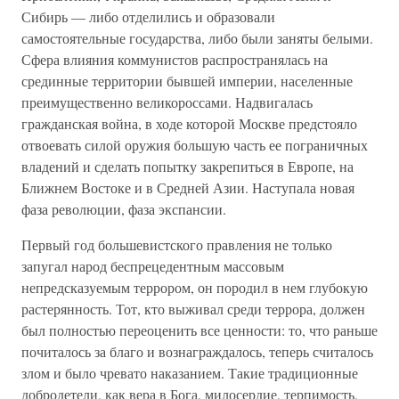
Сибирь — либо отделились и образовали
самостоятельные государства, либо были заняты белыми.
Сфера влияния коммунистов распространялась на
срединные территории бывшей империи, населенные
преимущественно великороссами. Надвигалась
гражданская война, в ходе которой Москве предстояло
отвоевать силой оружия большую часть ее пограничных
владений и сделать попытку закрепиться в Европе, на
Ближнем Востоке и в Средней Азии. Наступала новая
фаза революции, фаза экспансии.
Первый год большевистского правления не только
запугал народ беспрецедентным массовым
непредсказуемым террором, он породил в нем глубокую
растерянность. Тот, кто выживал среди террора, должен
был полностью переоценить все ценности: то, что раньше
почиталось за благо и вознаграждалось, теперь считалось
злом и было чревато наказанием. Такие традиционные
добродетели, как вера в Бога, милосердие, терпимость,