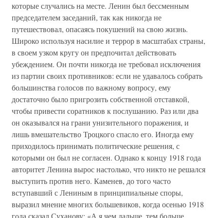
которые случались на месте. Ленин был бессменным
председателем заседаний, так как никогда не
путешествовал, опасаясь покушений на свою жизнь.
Широко используя насилие и террор в масштабах страны,
в своем узком кругу он предпочитал действовать
убеждением. Он почти никогда не требовал исключения
из партии своих противников: если не удавалось собрать
большинства голосов по важному вопросу, ему
достаточно было пригрозить собственной отставкой,
чтобы привести соратников к послушанию. Раз или два
он оказывался на грани унизительного поражения, и
лишь вмешательство Троцкого спасло его. Иногда ему
приходилось принимать политические решения, с
которыми он был не согласен. Однако к концу 1918 года
авторитет Ленина вырос настолько, что никто не решался
выступить против него. Каменев, до того часто
вступавший с Лениным в принципиальные споры,
выразил мнение многих большевиков, когда осенью 1918
года сказал Суханову: «А я чем дальше, тем больше