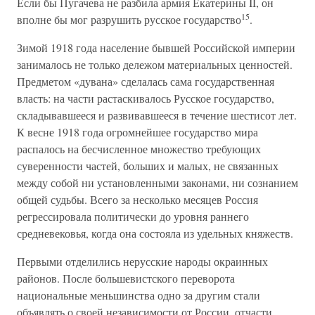
Если бы Пугачева не разбила армия Екатерины II, он
15
вполне бы мог разрушить русское государство
.
Зимой 1918 года население бывшей Российской империи
занималось не только дележом материальных ценностей.
Предметом «дувана» сделалась сама государственная
власть: на части растаскивалось Русское государство,
складывавшееся и развивавшееся в течение шестисот лет.
К весне 1918 года огромнейшее государство мира
распалось на бесчисленное множество требующих
суверенности частей, больших и малых, не связанных
между собой ни установленными законами, ни сознанием
общей судьбы. Всего за несколько месяцев Россия
регрессировала политически до уровня раннего
средневековья, когда она состояла из удельных княжеств.
Первыми отделились нерусские народы окраинных
районов. После большевистского переворота
национальные меньшинства одно за другим стали
объявлять о своей независимости от России, отчасти