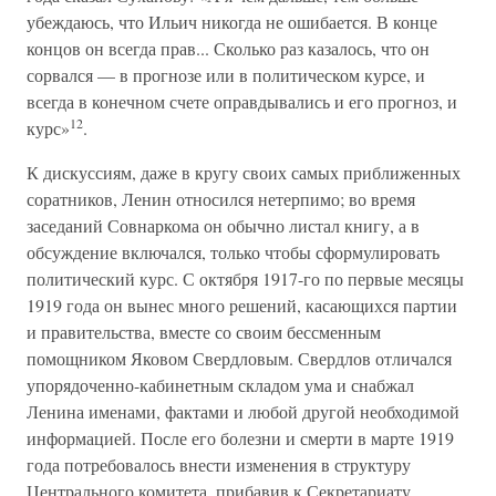
убеждаюсь, что Ильич никогда не ошибается. В конце
концов он всегда прав... Сколько раз казалось, что он
сорвался — в прогнозе или в политическом курсе, и
всегда в конечном счете оправдывались и его прогноз, и
12
курс»
.
К дискуссиям, даже в кругу своих самых приближенных
соратников, Ленин относился нетерпимо; во время
заседаний Совнаркома он обычно листал книгу, а в
обсуждение включался, только чтобы сформулировать
политический курс. С октября 1917-го по первые месяцы
1919 года он вынес много решений, касающихся партии
и правительства, вместе со своим бессменным
помощником Яковом Свердловым. Свердлов отличался
упорядоченно-кабинетным складом ума и снабжал
Ленина именами, фактами и любой другой необходимой
информацией. После его болезни и смерти в марте 1919
года потребовалось внести изменения в структуру
Центрального комитета, прибавив к Секретариату,