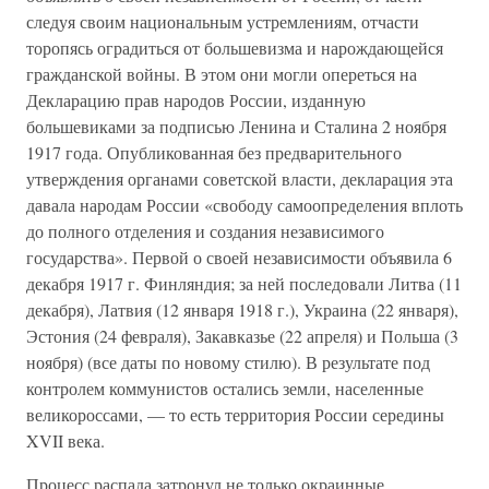
следуя своим национальным устремлениям, отчасти
торопясь оградиться от большевизма и нарождающейся
гражданской войны. В этом они могли опереться на
Декларацию прав народов России, изданную
большевиками за подписью Ленина и Сталина 2 ноября
1917 года. Опубликованная без предварительного
утверждения органами советской власти, декларация эта
давала народам России «свободу самоопределения вплоть
до полного отделения и создания независимого
государства». Первой о своей независимости объявила 6
декабря 1917 г. Финляндия; за ней последовали Литва (11
декабря), Латвия (12 января 1918 г.), Украина (22 января),
Эстония (24 февраля), Закавказье (22 апреля) и Польша (3
ноября) (все даты по новому стилю). В результате под
контролем коммунистов остались земли, населенные
великороссами, — то есть территория России середины
XVII века.
Процесс распада затронул не только окраинные