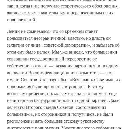
так никогда и не получило теоретического обоснования,
явилось самым значительным и перспективным из их
нововведений.
Ленин не сомневался, что со временем станет
пользоваться неограниченной властью, но власть он
захватил от лица «советской демократии», и забывать об
этом ему было нельзя. Мы уже видели, что большевики
совершили государственный переворот не от
собственного имени — названия партии нет ни в одном
воззвании Военно-революционного комитета, — а от
имени Советов. Их лозунг был «Вся власть Советам», их
полномочия были временны и условны. К этому
вымыслу прибегли, поскольку страна в тот момент еще
не потерпела бы узурпации власти одной партией. Даже
делегаты Второго съезда Советов, состоявшего из
большевиков, их сторонников и попутчиков, не были
расположены дать большевистскому руководству
диктаторские полномочия. Участники этого собрания, на