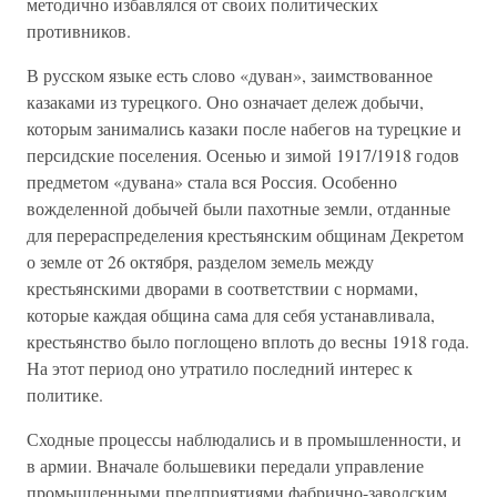
методично избавлялся от своих политических
противников.
В русском языке есть слово «дуван», заимствованное
казаками из турецкого. Оно означает дележ добычи,
которым занимались казаки после набегов на турецкие и
персидские поселения. Осенью и зимой 1917/1918 годов
предметом «дувана» стала вся Россия. Особенно
вожделенной добычей были пахотные земли, отданные
для перераспределения крестьянским общинам Декретом
о земле от 26 октября, разделом земель между
крестьянскими дворами в соответствии с нормами,
которые каждая община сама для себя устанавливала,
крестьянство было поглощено вплоть до весны 1918 года.
На этот период оно утратило последний интерес к
политике.
Сходные процессы наблюдались и в промышленности, и
в армии. Вначале большевики передали управление
промышленными предприятиями фабрично-заводским