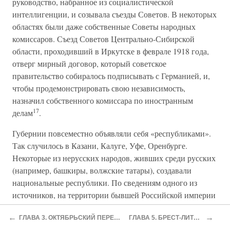
руководство, набранное из социалистической
интеллигенции, и созывала съезды Советов. В некоторых
областях были даже собственные Советы народных
комиссаров. Съезд Советов Центрально-Сибирской
области, проходивший в Иркутске в феврале 1918 года,
отверг мирный договор, который советское
правительство собиралось подписывать с Германией, и,
чтобы продемонстрировать свою независимость,
назначил собственного комиссара по иностранным
17
делам
.
Губернии повсеместно объявляли себя «республиками».
Так случилось в Казани, Калуге, Уфе, Оренбурге.
Некоторые из нерусских народов, живших среди русских
(например, башкиры, волжские татары), создавали
национальные республики. По сведениям одного из
источников, на территории бывшей Российской империи
в июне 1918 года существовало по крайней мере 30
←
→
18
ГЛАВА 3. ОКТЯБРЬСКИЙ ПЕРЕВОРОТ
ГЛАВА 5. БРЕСТ-ЛИТОВСК
«правительств»
. Чтобы обеспечить исполнение