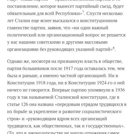
постановление, которое вынесет партийный съезд, будет
7
обязательным для всей Республики»
. Спустя несколько
лет Сталин еще яснее высказался о конституционном
главенстве партии, заявив, что «ни один важный
политический или организационный вопрос не решается
у нас нашими советскими и другими массовыми
8
организациями без руководящих указаний партий»
.
Однако же, несмотря на признанную власть в обществе,
партия большевиков после 1917 года оставалась тем, чем
была и раньше, а именно частной организацией. Ни в
Конституции 1918 года, ни в Конституции 1924-го о ней
ничего не говорится. Впервые партию упомянули в 1936
году в так называемой Сталинской конституции, где в
статье 126 она названа «передовым отрядом трудящихся в
их борьбе за укрепление и развитие социалистического
строя» и «руководящим ядром всех организаций
трудящихся, как общественных, так и государственных».
(То, что в законодательстве не нашло отражения самое