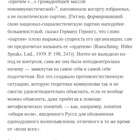
«причем <...> громаднейшей массой
9
некоммунистической»
, напоминали когорту избранных,
а не политическую партию. [Гитлер, формировавший
свою национал-социалистическую партию наподобие
большевистской, сказал Герману Герингу, что слово
«партия» плохо выражало сущность его организации; сам
он предпочитал называть ее «орденом» (Rauschning. Hitler
Speaks. Lnd., 1939. P. 198, 243)]. Ничто не выходило из-
под ее контроля, сама же она была неподконтрольна
ничему — замкнутая на самое себя и самой себе
подотчетная. Все это создавало противоестественную
ситуацию, которую теоретики коммунизма так и не
смогли удовлетворительно объяснить, если ее вообще
можно объяснить, даже прибегая к помощи
метафизических понятий, — как, например, понятия
«общая воля», введенного Руссо для обозначения
единодушного волеизъявления, отличного в то же время
от «воли всех».