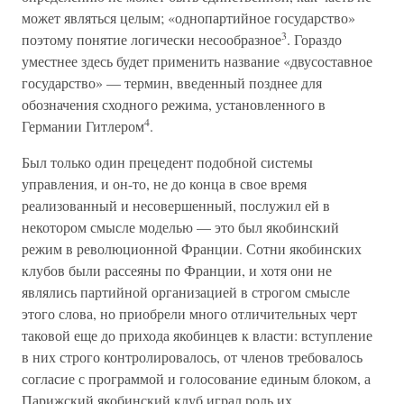
может являться целым; «однопартийное государство»
3
поэтому понятие логически несообразное
. Гораздо
уместнее здесь будет применить название «двусоставное
государство» — термин, введенный позднее для
обозначения сходного режима, установленного в
4
Германии Гитлером
.
Был только один прецедент подобной системы
управления, и он-то, не до конца в свое время
реализованный и несовершенный, послужил ей в
некотором смысле моделью — это был якобинский
режим в революционной Франции. Сотни якобинских
клубов были рассеяны по Франции, и хотя они не
являлись партийной организацией в строгом смысле
этого слова, но приобрели много отличительных черт
таковой еще до прихода якобинцев к власти: вступление
в них строго контролировалось, от членов требовалось
согласие с программой и голосование единым блоком, а
Парижский якобинский клуб играл роль их