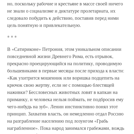
но, поскольку рабочие и крестьяне в массе своей ничего
не знали о социализме и диктатуре пролетариата, их
следовало побудить к действию, поставив перед ними
цель понятную и привлекательную.
* * *
В «Сатириконе» Петрония, этом уникальном описании
повседневной жизни Древнего Рима, есть отрывок,
прекрасно проецирующийся на политику, проводимую
большевиками в первые месяцы после прихода к власти:
«Как ухитрится мошенник или воришка подцепить на
крючок свою жертву, если не с помощью блестящей
наживки? Бессловесных животных ловят в капкан на
приманку, и человека нельзя поймать, не подбросив ему
чего-нибудь на зуб». Ленин инстинктивно понял этот
принцип. Захватив власть, он немедленно отдал Россию
на разграбление населению под лозунгом «Грабь
награбленное». Пока народ занимался грабежами, вождь