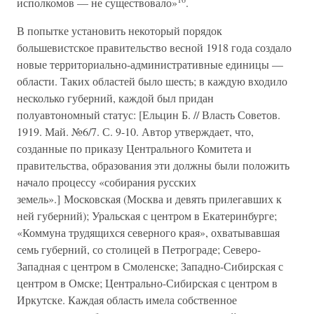
исполкомов — не существовало»
.
В попытке установить некоторый порядок
большевистское правительство весной 1918 года создало
новые территориально-административные единицы —
области. Таких областей было шесть; в каждую входило
несколько губерний, каждой был придан
полуавтономный статус: [Ельцин Б. // Власть Советов.
1919. Май. №6/7. С. 9-10. Автор утверждает, что,
созданные по приказу Центрального Комитета и
правительства, образования эти должны были положить
начало процессу «собирания русских
земель».] Московская (Москва и девять прилегавших к
ней губерний); Уральская с центром в Екатеринбурге;
«Коммуна трудящихся северного края», охватывавшая
семь губерний, со столицей в Петрограде; Северо-
Западная с центром в Смоленске; Западно-Сибирская с
центром в Омске; Центрально-Сибирская с центром в
Иркутске. Каждая область имела собственное