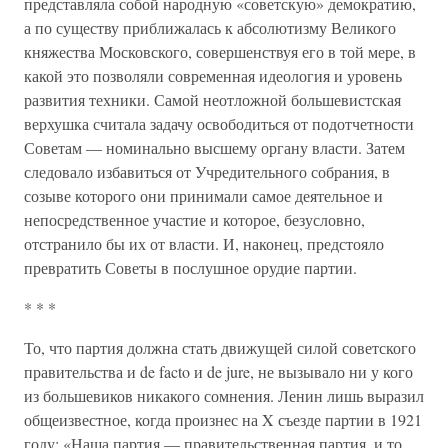
представляла собой народную «советскую» демократию,
а по существу приближалась к абсолютизму Великого
княжества Московского, совершенствуя его в той мере, в
какой это позволяли современная идеология и уровень
развития техники. Самой неотложной большевистская
верхушка считала задачу освободиться от подотчетности
Советам — номинально высшему органу власти. Затем
следовало избавиться от Учредительного собрания, в
созыве которого они принимали самое деятельное и
непосредственное участие и которое, безусловно,
отстранило бы их от власти. И, наконец, предстояло
превратить Советы в послушное орудие партии.
* * *
То, что партия должна стать движущей силой советского
правительства и de facto и de jure, не вызывало ни у кого
из большевиков никакого сомнения. Ленин лишь выразил
общеизвестное, когда произнес на X съезде партии в 1921
году: «Наша партия — правительственная партия, и то