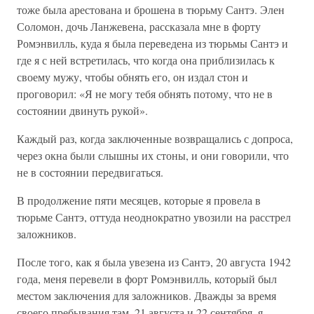
тоже была арестована и брошена в тюрьму Сантэ. Элен
Соломон, дочь Ланжевена, рассказала мне в форту
Ромэнвилль, куда я была переведена из тюрьмы Сантэ и
где я с ней встретилась, что когда она приблизилась к
своему мужу, чтобы обнять его, он издал стон и
проговорил: «Я не могу тебя обнять потому, что не в
состоянии двинуть рукой».
Каждый раз, когда заключенные возвращались с допроса,
через окна были слышны их стоны, и они говорили, что
не в состоянии передвигаться.
В продолжение пяти месяцев, которые я провела в
тюрьме Сантэ, оттуда неоднократно увозили на расстрел
заложников.
После того, как я была увезена из Сантэ, 20 августа 1942
года, меня перевели в форт Ромэнвилль, который был
местом заключения для заложников. Дважды за время
своего пребывания там, 21 августа и 22 сентября, я