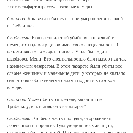
«химмельфартштрассе» в газовые камеры.
Смирнов:
Как вели себя немцы при умерщвлении людей
в Треблинке?
Свидетель:
Если дело идет об убийстве, то всякий из
немецких надсмотрщиков имел свою специальность. Я
вспоминаю только один пример. У нас был один
шарфюрер Менц. Его специальностью был надзор над так
называемым лазаретом. В этом лазарете были убиты все
слабые женщины и маленькие дети, у которых не хватало
сил, чтобы собственными силами подойти к газовой
камере.
Смирнов:
Может быть, свидетель, вы опишите
Трибуналу, как выглядел этот лазарет?
Свидетель:
Это была часть площади, огороженная
деревянной изгородью. Туда уводили всех женщин,
стариков и больных детей. При входе в этот лазарет висел