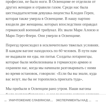
профессии, не было ноги. В Освенциме ее отделили от
других женщин и отравили газом. Среди нас была
шестнадцатилетняя девушка-лицеистка Клодин Герен,
которая также умерла в Освенциме. В нашу партию
входили две женщины, которых впоследствии оправдал
германский военный трибунал. Их звали Мари Алонзо и
Мари-Терез Флери. Они умерли в Освенциме.
Переезд происходил в исключительно тяжелых условиях.
В каждом вагоне находилось по 60 человек. В пути нам
не выдавали ни еды, ни питья. Солдаты-лотарингцы,
которые были мобилизованы в германскую армию и
охраняли нас, когда мы начинали разговаривать с ними
во время остановок, говорили: «Если бы вы знали, куда
вас везут, вы бы не торопились приехать туда»,
Мы прибыли в Освенцим рано утром. Наши вагоны
были распломбированы, и нас выгоняли наружу ударами
приклада для того, чтобы направить в лагерь Биркенау,
←
→
УНИЧТОЖЕНИЕ СЛАВЯНСКИХ И ДРУГИХ НАРОДОВ[332]
ЭКСПЕРИМЕНТЫ НАД ЖИВЫМИ ЛЮДЬМИ[356]
который входил в систему лагеря Освенцима. Лагерь