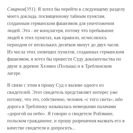
Смирнов
[351]
:
Я хотел бы перейти к следующему разделу
моего доклада, посвященному тайным пунктам,
созданным германским фашизмом для уничтожения
людей. Это - не концлагеря, потому что пребывание
людей в этих пунктах, как правило, исчислялось
периодом от нескольких десятков минут до двух часов.
Из числа этих зловещих пунктов, созданных германским
фашизмом, я хотел бы привести Суду доказательства по
двум: в деревне Хелмно (Польша) и в Треблинском
лагере.
В связи с этим я прошу Суд о вызове одного из
свидетелей. Этот свидетель представляет интерес уже
потому, что это, собственно, человек «с того света», ибо
дорога в Треблинку называлась немецкими палачами
«дорогой на небо». Я говорю о свидетеле Ройзмане,
польском гражданине, и прошу разрешения вызвать его в
качестве свидетеля и допросить...