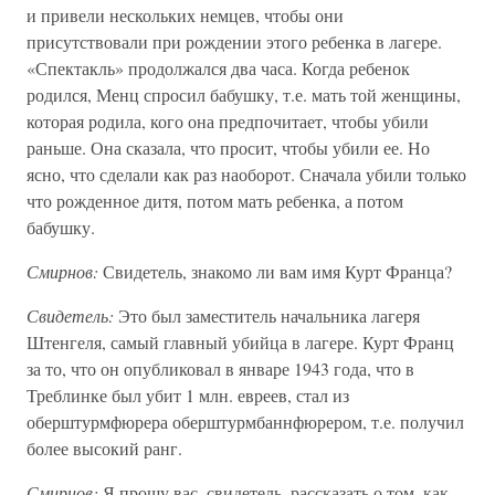
и привели нескольких немцев, чтобы они
присутствовали при рождении этого ребенка в лагере.
«Спектакль» продолжался два часа. Когда ребенок
родился, Менц спросил бабушку, т.е. мать той женщины,
которая родила, кого она предпочитает, чтобы убили
раньше. Она сказала, что просит, чтобы убили ее. Но
ясно, что сделали как раз наоборот. Сначала убили только
что рожденное дитя, потом мать ребенка, а потом
бабушку.
Смирнов:
Свидетель, знакомо ли вам имя Курт Франца?
Свидетель:
Это был заместитель начальника лагеря
Штенгеля, самый главный убийца в лагере. Курт Франц
за то, что он опубликовал в январе 1943 года, что в
Треблинке был убит 1 млн. евреев, стал из
оберштурмфюрера оберштурмбаннфюрером, т.е. получил
более высокий ранг.
Смирнов:
Я прошу вас, свидетель, рассказать о том, как