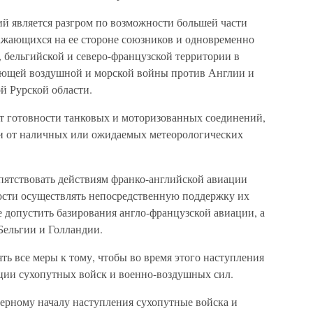
ий является разгром по возможности большей части
ажающихся на ее стороне союзников и одновременно
 бельгийской и северо-французской территории в
щающей воздушной и морской войны против Англии и
й Рурской области.
от готовности танковых и моторизованных соединений,
 и от наличных или ожидаемых метеорологических
ятствовать действиям франко-английской авиации
ости осуществлять непосредственную поддержку их
 допустить базирования англо-французской авиации, а
Бельгии и Голландии.
ть все меры к тому, чтобы во время этого наступления
ции сухопутных войск и военно-воздушных сил.
мерному началу наступления сухопутные войска и