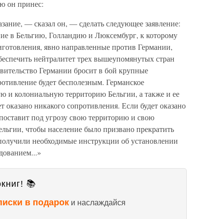
ую он принес:
зание, — сказал он, — сделать следующее заявление:
ние в Бельгию, Голландию и Люксембург, к которому
готовления, явно направленные против Германии,
беспечить нейтралитет трех вышеупомянутых стран
вительство Германии бросит в бой крупные
ротивление будет бесполезным. Германское
ю и колониальную территорию Бельгии, а также и ее
ет оказано никакого сопротивления. Если будет оказано
 поставит под угрозу свою территорию и свою
ельгии, чтобы население было призвано прекратить
 получили необходимые инструкции об установлении
дованием...»
книг! 📚
писки в подарок
и наслаждайся