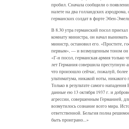
пробил. Сначала сообщили о появлении
налете на два голландских аэродрома,
германских солдат в форте Эбен-Эмель
В 8.30 утра германский посол приехал
комнату министра, он начал вынимать 
министр, остановил его. «Простите, го
первым», — и возмущенным тоном он п
«Г-н посол, германская армия только ч
лет Германия совершила преступную а
что произошло сейчас, пожалуй, более 
ультиматума, никакой ноты, никакого 
Только в результате самого нападения 
данные ею 13 октября 1937 г. и добро
агрессии, совершенным Германией, для
возмутилось сознание всего мира. Ис
ответственной. Бельгия полна решимо
быть проиграно...»