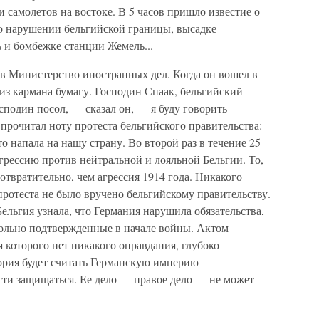
 самолетов на востоке. В 5 часов пришло известие о
 о нарушении бельгийской границы, высадке
 и бомбежке станции Жемель...
 в Министерство иностранных дел. Когда он вошел в
из кармана бумагу. Господин Спаак, бельгийский
сподин посол, — сказал он, — я буду говорить
рочитал ноту протеста бельгийского правительства:
то напала на нашу страну. Во второй раз в течение 25
грессию против нейтральной и лояльной Бельгии. То,
отвратительно, чем агрессия 1914 года. Никакого
протеста не было вручено бельгийскому правительству.
Бельгия узнала, что Германия нарушила обязательства,
вольно подтвержденные в начале войны. Актом
 которого нет никакого оправдания, глубоко
тория будет считать Германскую империю
сти защищаться. Ее дело — правое дело — не может