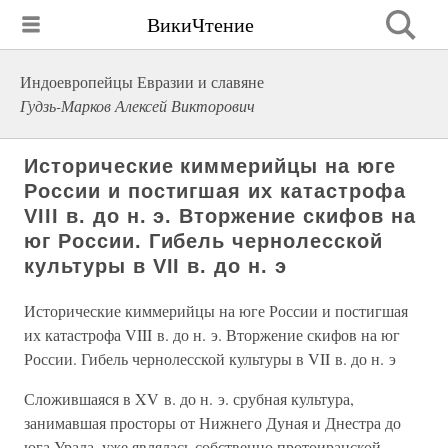
ВикиЧтение
Индоевропейцы Евразии и славяне
Гудзь-Марков Алексей Викторович
Исторические киммерийцы на юге
России и постигшая их катастрофа
VIII в. до н. э. Вторжение скифов на
юг России. Гибель чернолесской
культуры в VII в. до н. э
Исторические киммерийцы на юге России и постигшая
их катастрофа VIII в. до н. э. Вторжение скифов на юг
России. Гибель чернолесской культуры в VII в. до н. э
Сложившаяся в XV в. до н. э. срубная культура,
занимавшая просторы от Нижнего Дуная и Днестра до
юга Урала, уже являлась собственно протоиранской,