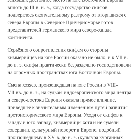
вплоть до III в. н. э., когда государство скифов
подверглось окончательному разгрому от вторгшихся с
севера Европы в Северное Причерноморье готов —
представителей германского мира северо-запада
континента.
Серьёзного сопротивления скифам со стороны
киммерийцев на юге России оказано не было, и к VII в.
до н. э. скифы практически безраздельно господствовали
на огромных пространствах юга Восточной Европы.
Смена хозяев, произошедшая на юге России в VIII–
VII вв. до н. э., на судьбы индоевропейского мира центра
и северо-востока Европы оказала прямое влияние,
приведшее к значительным изменениям путей развития
протоисторического мира Европы. Уходя от скифов к
западу и юго-западу, киммерийцы хотя и не сумели
совершить культурный поворот в Европе, подобный
произошедшему в XV в. до н. э. (культура курганных