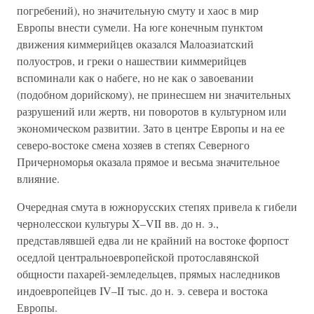
погребений), но значительную смуту и хаос в мир
Европы внести сумели. На юге конечным пунктом
движения киммерийцев оказался Малоазиатский
полуостров, и греки о нашествии киммерийцев
вспоминали как о набеге, но не как о завоевании
(подобном дорийскому), не принесшем ни значительных
разрушений или жертв, ни поворотов в культурном или
экономическом развитии. Зато в центре Европы и на ее
северо-востоке смена хозяев в степях Северного
Причерноморья оказала прямое и весьма значительное
влияние.
Очередная смута в южнорусских степях привела к гибели
чернолесскои культуры X–VII вв. до н. э.,
представлявшей едва ли не крайний на востоке форпост
оседлой центральноевропейской протославянской
общности пахарей-земледельцев, прямых наследников
индоевропейцев IV–II тыс. до н. э. севера и востока
Европы.