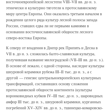
восточноевропейской лесостепи VIII–VII вв. до н. э.
этнически и культурно тяготели к протославянскому
миру центра Европы. Они оказались третьим началом в
рождении целого ряда культур лесной полосы запада
России, ставших едва ли не первыми камнями в
основании восточнославянской общности лесного
северо-востока Европы.
К северу от впадения в Днепр рек Припять и Десна в
VII в. до н. э. сложилась балто-славянская культура,
получившая название милоградской (VII–III вв. до н. э.).
В основе её лежало, с одной стороны, наследие культуры
шнуровой керамики рубежа III–II тыс. до н. э., а с
другой — генезис центральноевропейских культурных
трансформаций, составивших основу сложения
протославянской общности континента (культуры
воронковидных кубков IV–III тыс. до н. э., шаровидных
амфор III тыс. до н. э., шнуровой керамики, курганных
погребений XV–XIV вв. до н. э., тшинецко-комаровско-