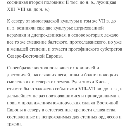
сосницкая второй половины II тыс. до н. э., лужицкая
XIII–VIII вв. до н. э.).
К северу от милоградской культуры в том же VII в. до
н. э. возникли еще две культуры: штрихованной
керамики и днепро-двинская, в основе которых лежало
все то же смешение балтского, протославянского, но уже
в меньшей степени, и отчасти протофинского субстратов
Северо-Восточной Европы.
Своеобразие восточнославянских кривичей и
дреговичей, населявших леса, нивы и болота полоцких,
смоленских и северских земель Руси эпохи Киева,
отчасти было заложено событиями VIII–VII вв. до н. э., в
дальнейшем не раз повторявшимися и приводившими к
новым продвижениям южнорусских славян Восточной
Европы к северу в естественные крепости славянства,
составленные из непроходимых для степных орд лесов и
трясин.