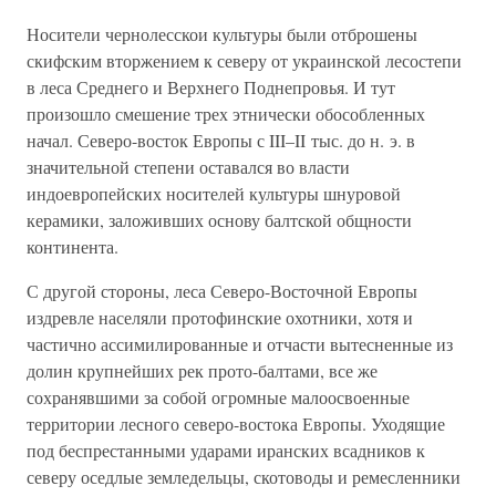
Носители чернолесскои культуры были отброшены
скифским вторжением к северу от украинской лесостепи
в леса Среднего и Верхнего Поднепровья. И тут
произошло смешение трех этнически обособленных
начал. Северо-восток Европы с III–II тыс. до н. э. в
значительной степени оставался во власти
индоевропейских носителей культуры шнуровой
керамики, заложивших основу балтской общности
континента.
С другой стороны, леса Северо-Восточной Европы
издревле населяли протофинские охотники, хотя и
частично ассимилированные и отчасти вытесненные из
долин крупнейших рек прото-балтами, все же
сохранявшими за собой огромные малоосвоенные
территории лесного северо-востока Европы. Уходящие
под беспрестанными ударами иранских всадников к
северу оседлые земледельцы, скотоводы и ремесленники