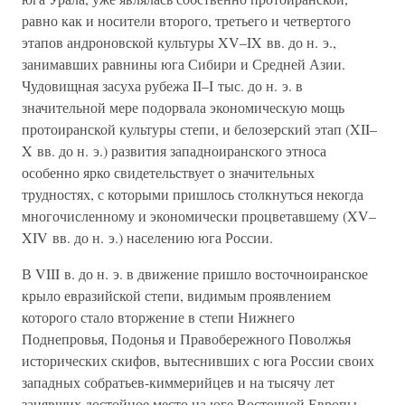
равно как и носители второго, третьего и четвертого
этапов андроновской культуры XV–IX вв. до н. э.,
занимавших равнины юга Сибири и Средней Азии.
Чудовищная засуха рубежа II–I тыс. до н. э. в
значительной мере подорвала экономическую мощь
протоиранской культуры степи, и белозерский этап (XII–
X вв. до н. э.) развития западноиранского этноса
особенно ярко свидетельствует о значительных
трудностях, с которыми пришлось столкнуться некогда
многочисленному и экономически процветавшему (XV–
XIV вв. до н. э.) населению юга России.
В VIII в. до н. э. в движение пришло восточноиранское
крыло евразийской степи, видимым проявлением
которого стало вторжение в степи Нижнего
Поднепровья, Подонья и Правобережного Поволжья
исторических скифов, вытеснивших с юга России своих
западных собратьев-киммерийцев и на тысячу лет
занявших достойное место на юге Восточной Европы